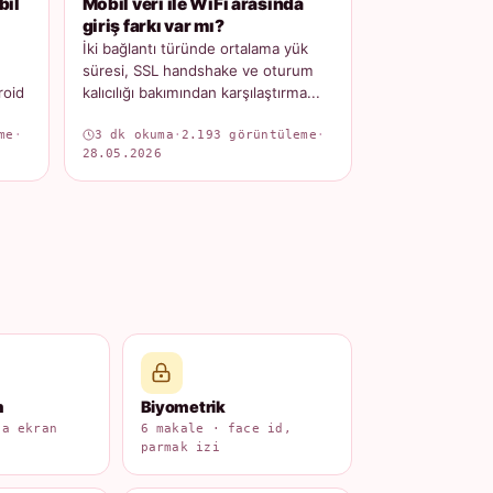
bil
Mobil veri ile WiFi arasında
giriş farkı var mı?
İki bağlantı türünde ortalama yük
süresi, SSL handshake ve oturum
roid
kalıcılığı bakımından karşılaştırma...
me
·
3 dk okuma
·
2.193 görüntüleme
·
28.05.2026
m
Biyometrik
na ekran
6 makale · face id,
parmak izi