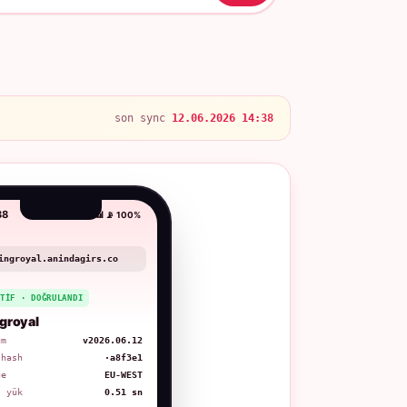
son sync
12.06.2026 14:38
38
📶 📡 100%
ingroyal.anindagirs.co
KTIF · DOĞRULANDI
groyal
üm
v2026.06.12
 hash
·a8f3e1
ge
EU-WEST
. yük
0.51 sn