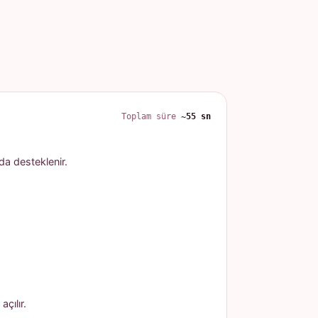
Toplam süre
~55 sn
 da desteklenir.
çılır.