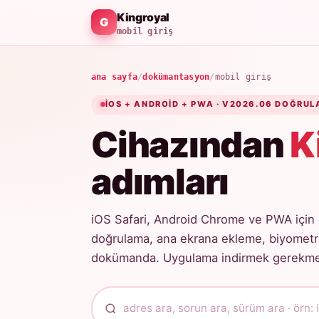
Kingroyal
mobil giriş
ana sayfa
/
dokümantasyon
/
mobil giriş
IOS + ANDROID + PWA · V2026.06 DOĞRUL
Cihazından
K
adımları
iOS Safari, Android Chrome ve PWA için 
doğrulama, ana ekrana ekleme, biyometri
dokümanda. Uygulama indirmek gerekmez