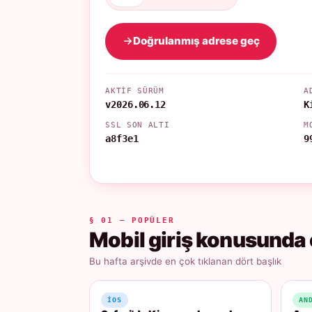
Doğrulanmış adrese geç
AKTIF SÜRÜM
A
v2026.06.12
K
SSL SON ALTI
M
a8f3e1
9
§ 01 — POPÜLER
Mobil giriş konusunda 
Bu hafta arşivde en çok tıklanan dört başlık
IOS
AN