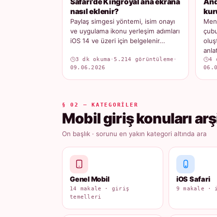
Safari'de Kingroyal ana ekrana
And
nasıl eklenir?
kur
Paylaş simgesi yöntemi, isim onayı
Menü
ve uygulama ikonu yerleşim adımları
çubu
iOS 14 ve üzeri için belgelenir...
oluş
anlatı
3 dk okuma
·
5.214 görüntüleme
·
4 
09.06.2026
06.
§ 02 — KATEGORILER
Mobil giriş konuları arş
On başlık · sorunu en yakın kategori altında ara
Genel Mobil
iOS Safari
14 makale · giriş
9 makale · 
temelleri