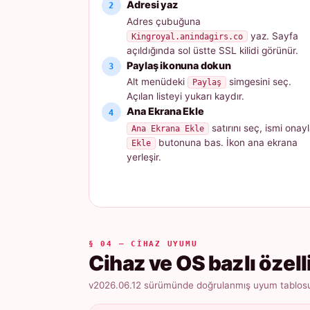
Adresi yaz
Adres çubuğuna
yaz. Sayfa
Kingroyal.anindagirs.co
açıldığında sol üstte SSL kilidi görünür.
Paylaş ikonuna dokun
Alt menüdeki
simgesini seç.
Paylaş
Açılan listeyi yukarı kaydır.
Ana Ekrana Ekle
satırını seç, ismi onayl
Ana Ekrana Ekle
butonuna bas. İkon ana ekrana
Ekle
yerleşir.
§ 04 — CIHAZ UYUMU
Cihaz ve OS bazlı özell
v2026.06.12 sürümünde doğrulanmış uyum tablosu ·