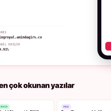
DRES
ingroyal.anindagirs.co
OBIL ERIŞIM
9.91%
en çok okunan yazılar
DROID
PWA