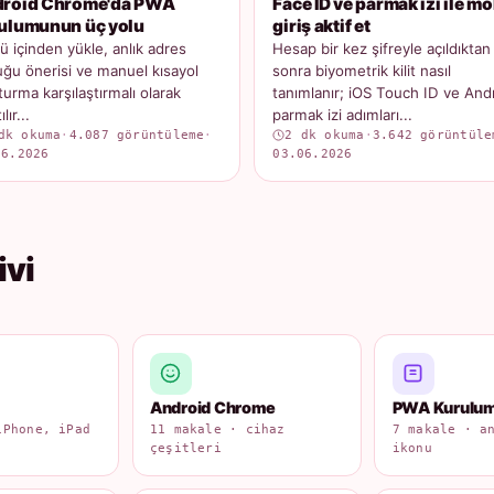
roid Chrome'da PWA
Face ID ve parmak izi ile mo
ulumunun üç yolu
giriş aktif et
 içinden yükle, anlık adres
Hesap bir kez şifreyle açıldıktan
ğu önerisi ve manuel kısayol
sonra biyometrik kilit nasıl
turma karşılaştırmalı olarak
tanımlanır; iOS Touch ID ve And
lır...
parmak izi adımları...
dk okuma
·
4.087 görüntüleme
·
2 dk okuma
·
3.642 görüntüle
06.2026
03.06.2026
ivi
Android Chrome
PWA Kurulu
iPhone, iPad
11 makale · cihaz
7 makale · a
çeşitleri
ikonu