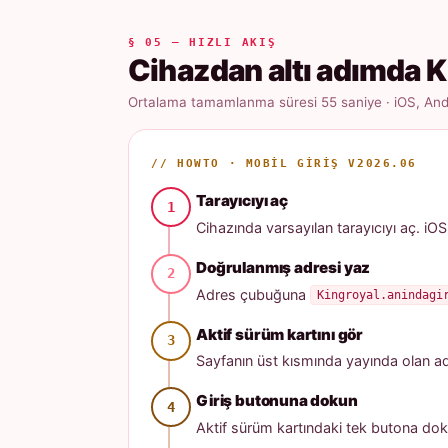
§ 05 — HIZLI AKIŞ
Cihazdan altı adımda K
Ortalama tamamlanma süresi 55 saniye · iOS, Andr
// HOWTO · MOBIL GIRIŞ V2026.06
Tarayıcıyı aç
Cihazında varsayılan tarayıcıyı aç. iOS
Doğrulanmış adresi yaz
Adres çubuğuna
Kingroyal.anindagi
Aktif sürüm kartını gör
Sayfanın üst kısmında yayında olan adres
Giriş butonuna dokun
Aktif sürüm kartındaki tek butona dok