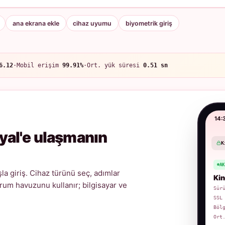
ana ekrana ekle
cihaz uyumu
biyometrik giriş
6.12
·
Mobil erişim
99.91%
·
Ort. yük süresi
0.51 sn
14:
yal'e ulaşmanın
K
A
a giriş. Cihaz türünü seç, adımlar
Kin
urum havuzunu kullanır; bilgisayar ve
Sür
SSL
Böl
Ort