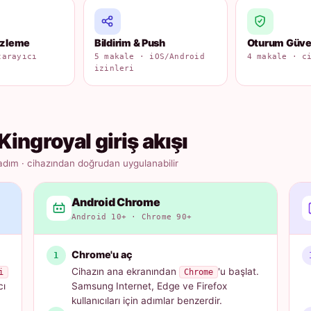
izleme
Bildirim & Push
Oturum Güven
tarayıcı
5 makale · iOS/Android
4 makale · c
izinleri
Kingroyal giriş akışı
adım · cihazından doğrudan uygulanabilir
Android Chrome
Android 10+ · Chrome 90+
Chrome'u aç
Cihazın ana ekranından
'u başlat.
i
Chrome
cı
Samsung Internet, Edge ve Firefox
kullanıcıları için adımlar benzerdir.