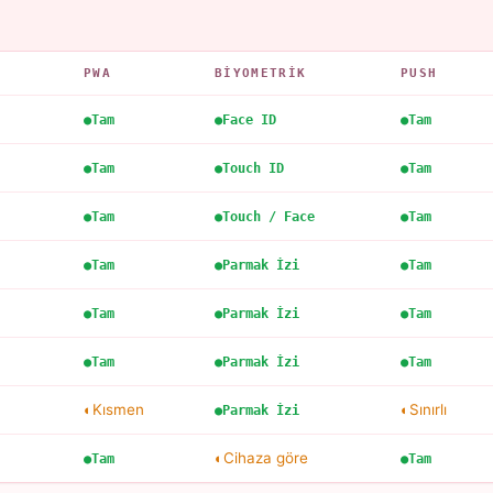
PWA
BIYOMETRIK
PUSH
Tam
Face ID
Tam
Tam
Touch ID
Tam
Tam
Touch / Face
Tam
Tam
Parmak İzi
Tam
Tam
Parmak İzi
Tam
Tam
Parmak İzi
Tam
Kısmen
Sınırlı
Parmak İzi
Cihaza göre
Tam
Tam