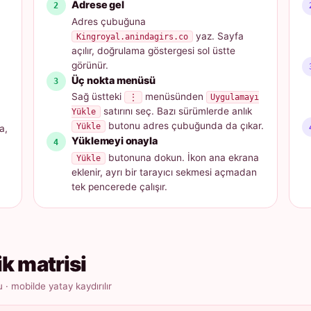
Adrese gel
Adres çubuğuna
yaz. Sayfa
Kingroyal.anindagirs.co
açılır, doğrulama göstergesi sol üstte
görünür.
Üç nokta menüsü
Sağ üstteki
menüsünden
⋮
Uygulamayı
satırını seç. Bazı sürümlerde anlık
Yükle
butonu adres çubuğunda da çıkar.
Yükle
a,
Yüklemeyi onayla
butonuna dokun. İkon ana ekrana
Yükle
eklenir, ayrı bir tarayıcı sekmesi açmadan
tek pencerede çalışır.
ik matrisi
 mobilde yatay kaydırılır