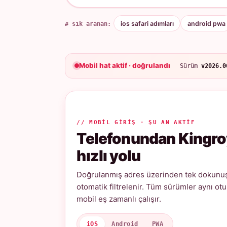
# sık aranan:
ios safari adımları
android pwa
Mobil hat aktif · doğrulandı
Sürüm
v2026.0
// MOBIL GIRIŞ · ŞU AN AKTIF
Telefonundan Kingro
hızlı yolu
Doğrulanmış adres üzerinden tek dokunuşl
otomatik filtrelenir. Tüm sürümler aynı ot
mobil eş zamanlı çalışır.
iOS
Android
PWA