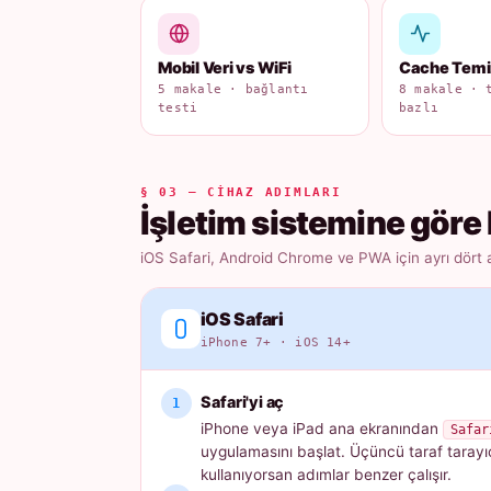
Mobil Veri vs WiFi
Cache Tem
5 makale · bağlantı
8 makale · 
testi
bazlı
§ 03 — CIHAZ ADIMLARI
İşletim sistemine göre 
iOS Safari, Android Chrome ve PWA için ayrı dört 
iOS Safari
iPhone 7+ · iOS 14+
Safari'yi aç
iPhone veya iPad ana ekranından
Safar
uygulamasını başlat. Üçüncü taraf tarayı
kullanıyorsan adımlar benzer çalışır.