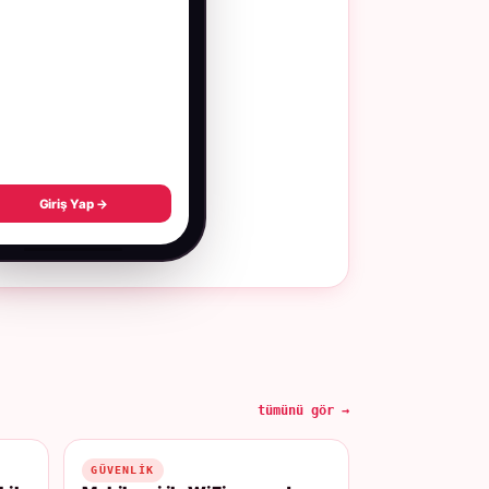
Giriş Yap →
tümünü gör →
GÜVENLIK