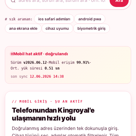
Ara
# sık aranan:
ios safari adımları
android pwa
ana ekrana ekle
cihaz uyumu
biyometrik giriş
Mobil hat aktif · doğrulandı
Sürüm
v2026.06.12
·
Mobil erişim
99.91%
·
Ort. yük süresi
0.51 sn
son sync
12.06.2026 14:38
// MOBIL GIRIŞ · ŞU AN AKTIF
Telefonundan Kingroyal'e
ulaşmanın hızlı yolu
Doğrulanmış adres üzerinden tek dokunuşla giriş.
Cihaz türünü seç, adımlar otomatik filtrelenir. Tüm