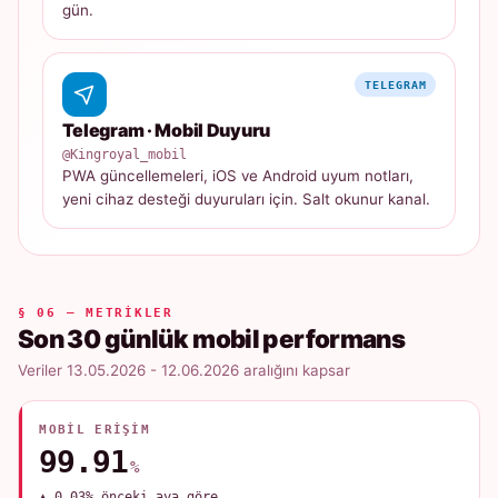
gün.
TELEGRAM
Telegram · Mobil Duyuru
@Kingroyal_mobil
PWA güncellemeleri, iOS ve Android uyum notları,
yeni cihaz desteği duyuruları için. Salt okunur kanal.
§ 06 — METRIKLER
Son 30 günlük mobil performans
Veriler 13.05.2026 - 12.06.2026 aralığını kapsar
MOBIL ERIŞIM
99.91
%
▲ 0.03% önceki aya göre