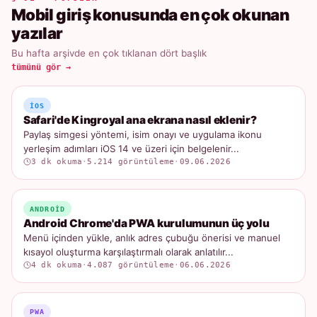
Mobil giriş konusunda en çok okunan
yazılar
Bu hafta arşivde en çok tıklanan dört başlık
tümünü gör →
IOS
Safari'de Kingroyal ana ekrana nasıl eklenir?
Paylaş simgesi yöntemi, isim onayı ve uygulama ikonu
yerleşim adımları iOS 14 ve üzeri için belgelenir...
3 dk okuma
·
5.214 görüntüleme
·
09.06.2026
ANDROID
Android Chrome'da PWA kurulumunun üç yolu
Menü içinden yükle, anlık adres çubuğu önerisi ve manuel
kısayol oluşturma karşılaştırmalı olarak anlatılır...
4 dk okuma
·
4.087 görüntüleme
·
06.06.2026
PWA