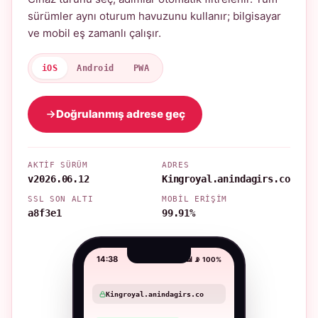
sürümler aynı oturum havuzunu kullanır; bilgisayar
ve mobil eş zamanlı çalışır.
iOS
Android
PWA
Doğrulanmış adrese geç
AKTIF SÜRÜM
ADRES
v2026.06.12
Kingroyal.anindagirs.co
SSL SON ALTI
MOBIL ERIŞIM
a8f3e1
99.91%
14:38
📶 📡 100%
Kingroyal.anindagirs.co