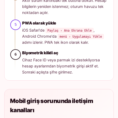
Aktif sürüm kartındaki tek butona dokun. Hesap
bilgilerin yeniden istenmez; oturum havuzu tek
noktadan açılır.
PWA olarak yükle
iOS Safari'de
,
Paylaş › Ana Ekrana Ekle
Android Chrome'da
menü › Uygulamayı Yükle
adımı izlenir. PWA tek ikon olarak kalır.
Biyometrik kilidi aç
Cihaz Face ID veya parmak izi destekliyorsa
hesap ayarlarından biyometrik girişi aktif et.
Sonraki açılışta şifre girilmez.
Mobil giriş sorununda iletişim
kanalları