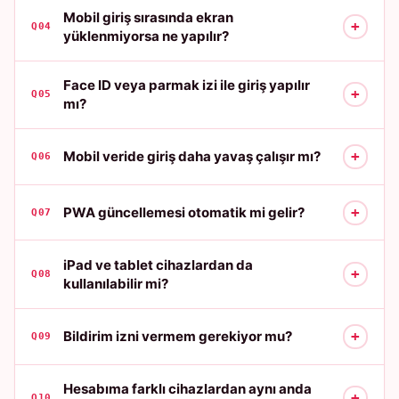
Mobil giriş sırasında ekran
+
Q04
yüklenmiyorsa ne yapılır?
Face ID veya parmak izi ile giriş yapılır
+
Q05
mı?
+
Mobil veride giriş daha yavaş çalışır mı?
Q06
+
PWA güncellemesi otomatik mi gelir?
Q07
iPad ve tablet cihazlardan da
+
Q08
kullanılabilir mi?
+
Bildirim izni vermem gerekiyor mu?
Q09
Hesabıma farklı cihazlardan aynı anda
+
Q10