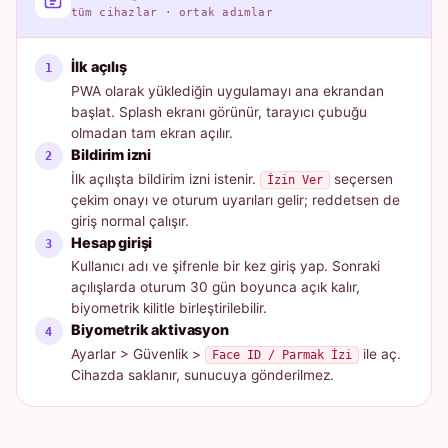
tüm cihazlar · ortak adımlar
İlk açılış
PWA olarak yüklediğin uygulamayı ana ekrandan
başlat. Splash ekranı görünür, tarayıcı çubuğu
olmadan tam ekran açılır.
Bildirim izni
İlk açılışta bildirim izni istenir.
seçersen
İzin Ver
çekim onayı ve oturum uyarıları gelir; reddetsen de
giriş normal çalışır.
Hesap girişi
Kullanıcı adı ve şifrenle bir kez giriş yap. Sonraki
açılışlarda oturum 30 gün boyunca açık kalır,
biyometrik kilitle birleştirilebilir.
Biyometrik aktivasyon
Ayarlar > Güvenlik >
ile aç.
Face ID / Parmak İzi
Cihazda saklanır, sunucuya gönderilmez.