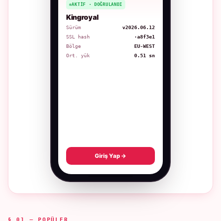
AKTIF · DOĞRULANDI
Kingroyal
Sürüm
v2026.06.12
SSL hash
·a8f3e1
Bölge
EU-WEST
Ort. yük
0.51 sn
Giriş Yap →
§ 01 — POPÜLER