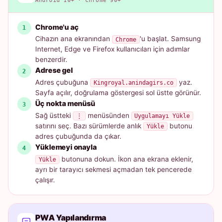
Android 10+ · Chrome 90+
Chrome'u aç
Cihazın ana ekranından
'u başlat. Samsung
Chrome
Internet, Edge ve Firefox kullanıcıları için adımlar
benzerdir.
Adrese gel
Adres çubuğuna
yaz.
Kingroyal.anindagirs.co
Sayfa açılır, doğrulama göstergesi sol üstte görünür.
Üç nokta menüsü
Sağ üstteki
menüsünden
⋮
Uygulamayı Yükle
satırını seç. Bazı sürümlerde anlık
butonu
Yükle
adres çubuğunda da çıkar.
Yüklemeyi onayla
butonuna dokun. İkon ana ekrana eklenir,
Yükle
ayrı bir tarayıcı sekmesi açmadan tek pencerede
çalışır.
PWA Yapılandırma