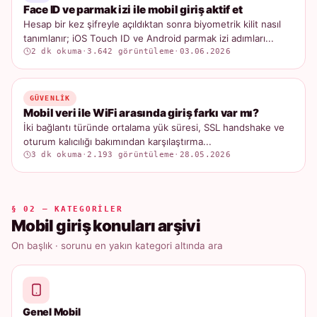
Face ID ve parmak izi ile mobil giriş aktif et
Hesap bir kez şifreyle açıldıktan sonra biyometrik kilit nasıl
tanımlanır; iOS Touch ID ve Android parmak izi adımları...
2 dk okuma
·
3.642 görüntüleme
·
03.06.2026
GÜVENLIK
Mobil veri ile WiFi arasında giriş farkı var mı?
İki bağlantı türünde ortalama yük süresi, SSL handshake ve
oturum kalıcılığı bakımından karşılaştırma...
3 dk okuma
·
2.193 görüntüleme
·
28.05.2026
§ 02 — KATEGORILER
Mobil giriş konuları arşivi
On başlık · sorunu en yakın kategori altında ara
Genel Mobil