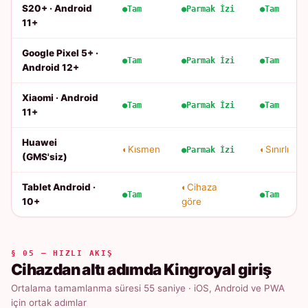
S20+ · Android
Tam
Parmak İzi
Tam
11+
Google Pixel 5+ ·
Tam
Parmak İzi
Tam
Android 12+
Xiaomi · Android
Tam
Parmak İzi
Tam
11+
Huawei
Kısmen
Sınırlı
Parmak İzi
(GMS'siz)
Tablet Android ·
Cihaza
Tam
Tam
10+
göre
§ 05 — HIZLI AKIŞ
Cihazdan altı adımda Kingroyal giriş
Ortalama tamamlanma süresi 55 saniye · iOS, Android ve PWA
için ortak adımlar