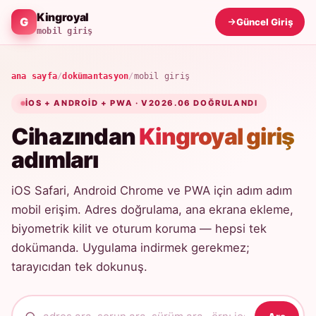
Kingroyal
Güncel Giriş
mobil giriş
ana sayfa
/
dokümantasyon
/
mobil giriş
IOS + ANDROID + PWA · V2026.06 DOĞRULANDI
Cihazından
Kingroyal giriş
adımları
iOS Safari, Android Chrome ve PWA için adım adım
mobil erişim. Adres doğrulama, ana ekrana ekleme,
biyometrik kilit ve oturum koruma — hepsi tek
dokümanda. Uygulama indirmek gerekmez;
tarayıcıdan tek dokunuş.