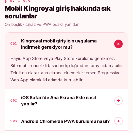
§ 07 — SSS
Mobil Kingroyal giriş hakkında sık
sorulanlar
On başlık · cihaz ve PWA odaklı yanıtlar
Kingroyal mobil giriş için uygulama
+
Q01
indirmek gerekiyor mu?
Hayır. App Store veya Play Store kurulumu gerekmez.
Site mobil-öncelikli tasarlandı; doğrudan tarayıcıdan açılır.
Tek ikon olarak ana ekrana eklemek istersen Progressive
Web App olarak iki adımda kurulabilir.
iOS Safari'de Ana Ekrana Ekle nasıl
+
Q02
yapılır?
+
Android Chrome'da PWA kurulumu nasıl?
Q03