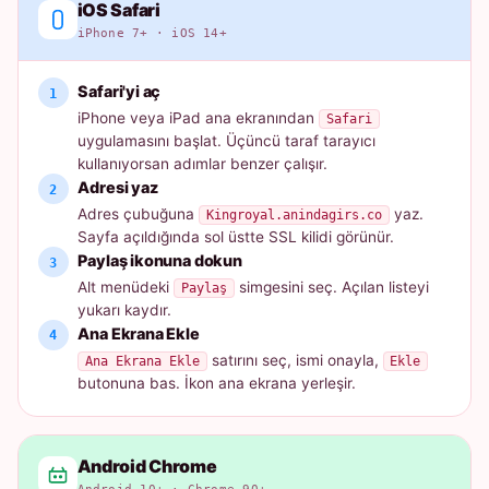
iOS Safari
iPhone 7+ · iOS 14+
Safari'yi aç
iPhone veya iPad ana ekranından
Safari
uygulamasını başlat. Üçüncü taraf tarayıcı
kullanıyorsan adımlar benzer çalışır.
Adresi yaz
Adres çubuğuna
yaz.
Kingroyal.anindagirs.co
Sayfa açıldığında sol üstte SSL kilidi görünür.
Paylaş ikonuna dokun
Alt menüdeki
simgesini seç. Açılan listeyi
Paylaş
yukarı kaydır.
Ana Ekrana Ekle
satırını seç, ismi onayla,
Ana Ekrana Ekle
Ekle
butonuna bas. İkon ana ekrana yerleşir.
Android Chrome