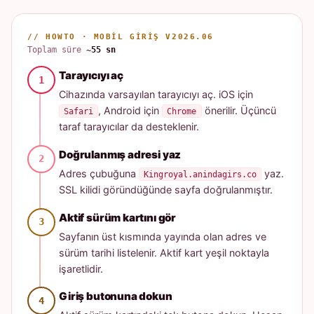
// HOWTO · MOBIL GIRIŞ V2026.06
Toplam süre
~55 sn
Tarayıcıyı aç
Cihazında varsayılan tarayıcıyı aç. iOS için
, Android için
önerilir. Üçüncü
Safari
Chrome
taraf tarayıcılar da desteklenir.
Doğrulanmış adresi yaz
Adres çubuğuna
yaz.
Kingroyal.anindagirs.co
SSL kilidi göründüğünde sayfa doğrulanmıştır.
Aktif sürüm kartını gör
Sayfanın üst kısmında yayında olan adres ve
sürüm tarihi listelenir. Aktif kart yeşil noktayla
işaretlidir.
Giriş butonuna dokun