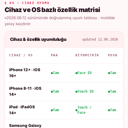
§ 04 — CIHAZ UYUMU
Cihaz ve OS bazlı özellik matrisi
v2026.06.12 sürümünde doğrulanmış uyum tablosu · mobilde
yatay kaydırılır
Cihaz & özellik uyumluluğu
updated 12.06.2026
CIHAZ / OS
PWA
BIYOMETRIK
PUSH
iPhone 12+ · iOS
Tam
Face ID
Tam
16+
iPhone 8-11 · iOS
Tam
Touch ID
Tam
14+
iPad · iPadOS
Touch /
Tam
Tam
14+
Face
Samsung Galaxy