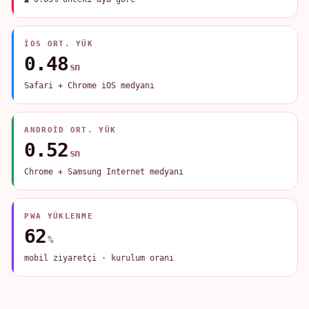
IOS ORT. YÜK
0.48
sn
Safari + Chrome iOS medyanı
ANDROID ORT. YÜK
0.52
sn
Chrome + Samsung Internet medyanı
PWA YÜKLENME
62
%
mobil ziyaretçi · kurulum oranı