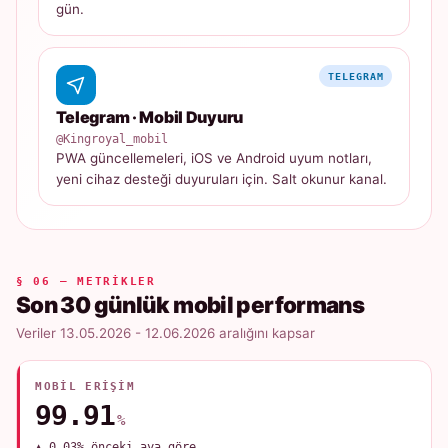
gün.
TELEGRAM
Telegram · Mobil Duyuru
@Kingroyal_mobil
PWA güncellemeleri, iOS ve Android uyum notları,
yeni cihaz desteği duyuruları için. Salt okunur kanal.
§ 06 — METRIKLER
Son 30 günlük mobil performans
Veriler 13.05.2026 - 12.06.2026 aralığını kapsar
MOBIL ERIŞIM
99.91
%
▲ 0.03% önceki aya göre