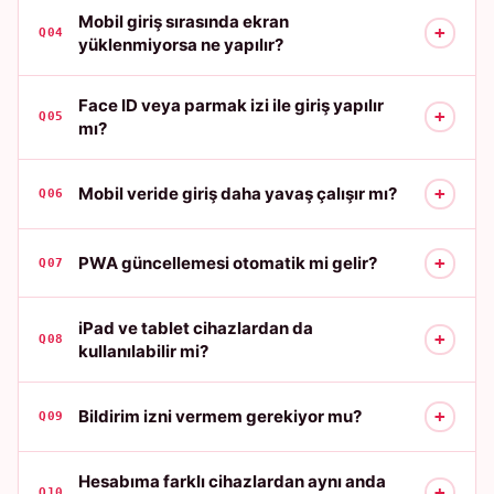
Mobil giriş sırasında ekran
+
Q04
yüklenmiyorsa ne yapılır?
Face ID veya parmak izi ile giriş yapılır
+
Q05
mı?
+
Mobil veride giriş daha yavaş çalışır mı?
Q06
+
PWA güncellemesi otomatik mi gelir?
Q07
iPad ve tablet cihazlardan da
+
Q08
kullanılabilir mi?
+
Bildirim izni vermem gerekiyor mu?
Q09
Hesabıma farklı cihazlardan aynı anda
+
Q10