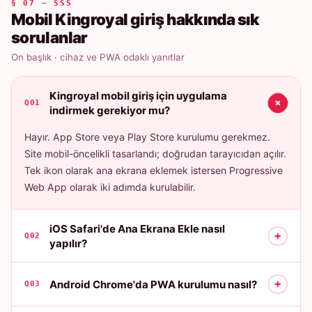
§ 07 — SSS
Mobil Kingroyal giriş hakkında sık
sorulanlar
On başlık · cihaz ve PWA odaklı yanıtlar
Kingroyal mobil giriş için uygulama
+
Q01
indirmek gerekiyor mu?
Hayır. App Store veya Play Store kurulumu gerekmez.
Site mobil-öncelikli tasarlandı; doğrudan tarayıcıdan açılır.
Tek ikon olarak ana ekrana eklemek istersen Progressive
Web App olarak iki adımda kurulabilir.
iOS Safari'de Ana Ekrana Ekle nasıl
+
Q02
yapılır?
+
Android Chrome'da PWA kurulumu nasıl?
Q03