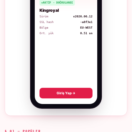
AKTIF · DOĞRULANDI
Kingroyal
Sürüm
v2026.06.12
SSL hash
·a8f3e1
Bölge
EU-WEST
Ort. yük
0.51 sn
Giriş Yap →
§ 01 — POPÜLER