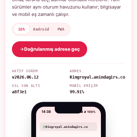
sürümler aynı oturum havuzunu kullanır; bilgisayar
ve mobil eş zamanlı çalışır.
iOS
Android
PWA
Doğrulanmış adrese geç
AKTIF SÜRÜM
ADRES
v2026.06.12
Kingroyal.anindagirs.co
SSL SON ALTI
MOBIL ERIŞIM
a8f3e1
99.91%
14:38
📶 📡 100%
Kingroyal.anindagirs.co