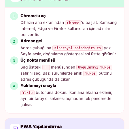
Android 10+ · Chrome 90+
Chrome'u aç
Cihazın ana ekranından
'u başlat. Samsung
Chrome
Internet, Edge ve Firefox kullanıcıları için adımlar
benzerdir.
Adrese gel
Adres çubuğuna
yaz.
Kingroyal.anindagirs.co
Sayfa açılır, doğrulama göstergesi sol üstte görünür.
Üç nokta menüsü
Sağ üstteki
menüsünden
⋮
Uygulamayı Yükle
satırını seç. Bazı sürümlerde anlık
butonu
Yükle
adres çubuğunda da çıkar.
Yüklemeyi onayla
butonuna dokun. İkon ana ekrana eklenir,
Yükle
ayrı bir tarayıcı sekmesi açmadan tek pencerede
çalışır.
PWA Yapılandırma