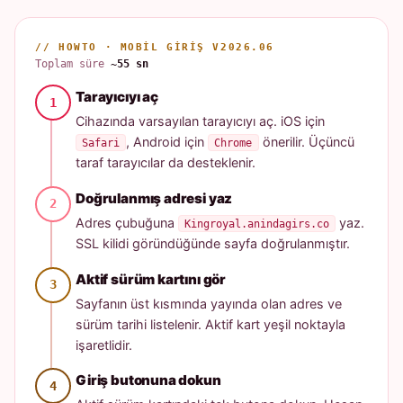
// HOWTO · MOBIL GIRIŞ V2026.06
Toplam süre
~55 sn
Tarayıcıyı aç
Cihazında varsayılan tarayıcıyı aç. iOS için
, Android için
önerilir. Üçüncü
Safari
Chrome
taraf tarayıcılar da desteklenir.
Doğrulanmış adresi yaz
Adres çubuğuna
yaz.
Kingroyal.anindagirs.co
SSL kilidi göründüğünde sayfa doğrulanmıştır.
Aktif sürüm kartını gör
Sayfanın üst kısmında yayında olan adres ve
sürüm tarihi listelenir. Aktif kart yeşil noktayla
işaretlidir.
Giriş butonuna dokun