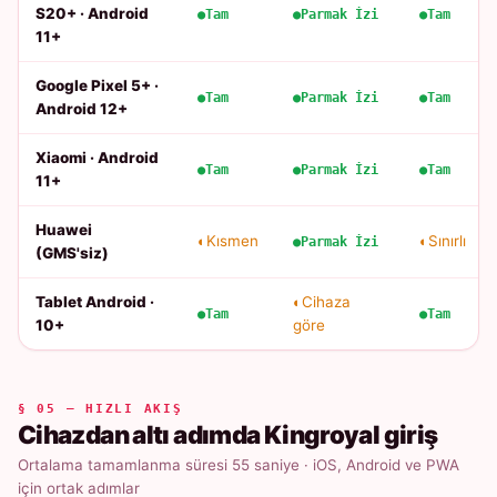
S20+ · Android
Tam
Parmak İzi
Tam
11+
Google Pixel 5+ ·
Tam
Parmak İzi
Tam
Android 12+
Xiaomi · Android
Tam
Parmak İzi
Tam
11+
Huawei
Kısmen
Sınırlı
Parmak İzi
(GMS'siz)
Tablet Android ·
Cihaza
Tam
Tam
10+
göre
§ 05 — HIZLI AKIŞ
Cihazdan altı adımda Kingroyal giriş
Ortalama tamamlanma süresi 55 saniye · iOS, Android ve PWA
için ortak adımlar