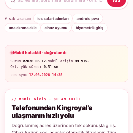
Ara
# sık aranan:
ios safari adımları
android pwa
ana ekrana ekle
cihaz uyumu
biyometrik giriş
Mobil hat aktif · doğrulandı
Sürüm
v2026.06.12
·
Mobil erişim
99.91%
·
Ort. yük süresi
0.51 sn
son sync
12.06.2026 14:38
// MOBIL GIRIŞ · ŞU AN AKTIF
Telefonundan Kingroyal'e
ulaşmanın hızlı yolu
Doğrulanmış adres üzerinden tek dokunuşla giriş.
Cihaz türünü seç, adımlar otomatik filtrelenir. Tüm