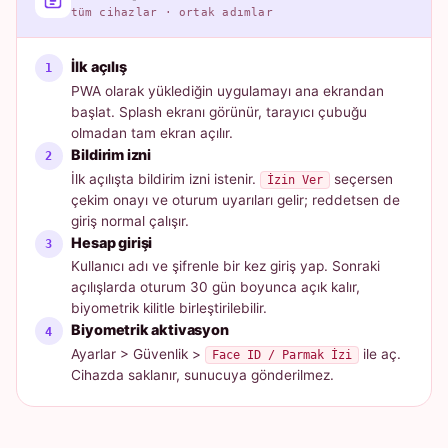
tüm cihazlar · ortak adımlar
İlk açılış
PWA olarak yüklediğin uygulamayı ana ekrandan
başlat. Splash ekranı görünür, tarayıcı çubuğu
olmadan tam ekran açılır.
Bildirim izni
İlk açılışta bildirim izni istenir.
seçersen
İzin Ver
çekim onayı ve oturum uyarıları gelir; reddetsen de
giriş normal çalışır.
Hesap girişi
Kullanıcı adı ve şifrenle bir kez giriş yap. Sonraki
açılışlarda oturum 30 gün boyunca açık kalır,
biyometrik kilitle birleştirilebilir.
Biyometrik aktivasyon
Ayarlar > Güvenlik >
ile aç.
Face ID / Parmak İzi
Cihazda saklanır, sunucuya gönderilmez.