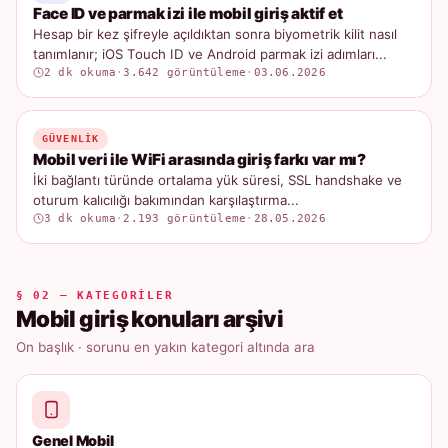
Face ID ve parmak izi ile mobil giriş aktif et
Hesap bir kez şifreyle açıldıktan sonra biyometrik kilit nasıl
tanımlanır; iOS Touch ID ve Android parmak izi adımları...
2 dk okuma
·
3.642 görüntüleme
·
03.06.2026
GÜVENLIK
Mobil veri ile WiFi arasında giriş farkı var mı?
İki bağlantı türünde ortalama yük süresi, SSL handshake ve
oturum kalıcılığı bakımından karşılaştırma...
3 dk okuma
·
2.193 görüntüleme
·
28.05.2026
§ 02 — KATEGORILER
Mobil giriş konuları arşivi
On başlık · sorunu en yakın kategori altında ara
Genel Mobil