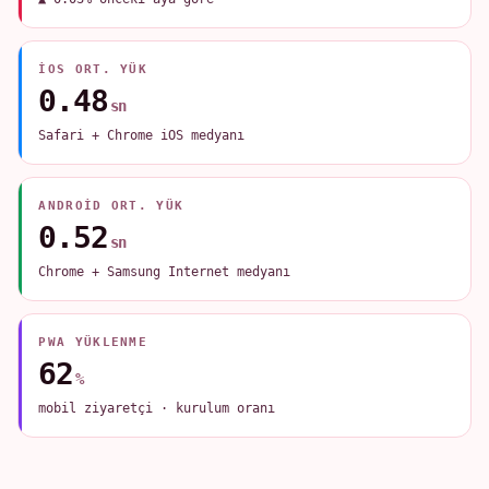
IOS ORT. YÜK
0.48
sn
Safari + Chrome iOS medyanı
ANDROID ORT. YÜK
0.52
sn
Chrome + Samsung Internet medyanı
PWA YÜKLENME
62
%
mobil ziyaretçi · kurulum oranı