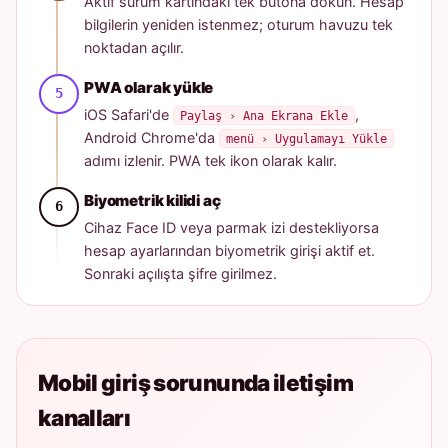
Aktif sürüm kartındaki tek butona dokun. Hesap
bilgilerin yeniden istenmez; oturum havuzu tek
noktadan açılır.
PWA olarak yükle
iOS Safari'de
,
Paylaş › Ana Ekrana Ekle
Android Chrome'da
menü › Uygulamayı Yükle
adımı izlenir. PWA tek ikon olarak kalır.
Biyometrik kilidi aç
Cihaz Face ID veya parmak izi destekliyorsa
hesap ayarlarından biyometrik girişi aktif et.
Sonraki açılışta şifre girilmez.
Mobil giriş sorununda iletişim
kanalları