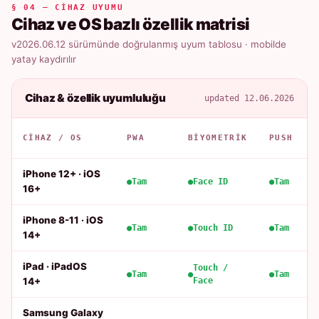
§ 04 — CIHAZ UYUMU
Cihaz ve OS bazlı özellik matrisi
v2026.06.12 sürümünde doğrulanmış uyum tablosu · mobilde
yatay kaydırılır
Cihaz & özellik uyumluluğu
updated 12.06.2026
CIHAZ / OS
PWA
BIYOMETRIK
PUSH
iPhone 12+ · iOS
Tam
Face ID
Tam
16+
iPhone 8-11 · iOS
Tam
Touch ID
Tam
14+
iPad · iPadOS
Touch /
Tam
Tam
14+
Face
Samsung Galaxy