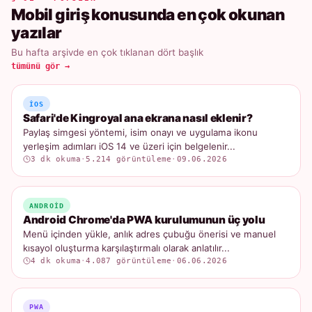
Mobil giriş konusunda en çok okunan
yazılar
Bu hafta arşivde en çok tıklanan dört başlık
tümünü gör →
IOS
Safari'de Kingroyal ana ekrana nasıl eklenir?
Paylaş simgesi yöntemi, isim onayı ve uygulama ikonu
yerleşim adımları iOS 14 ve üzeri için belgelenir...
3 dk okuma
·
5.214 görüntüleme
·
09.06.2026
ANDROID
Android Chrome'da PWA kurulumunun üç yolu
Menü içinden yükle, anlık adres çubuğu önerisi ve manuel
kısayol oluşturma karşılaştırmalı olarak anlatılır...
4 dk okuma
·
4.087 görüntüleme
·
06.06.2026
PWA