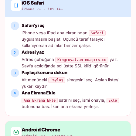
iOS Safari
iPhone 7+ · iOS 14+
Safari'yi aç
iPhone veya iPad ana ekranından
Safari
uygulamasını başlat. Üçüncü taraf tarayıcı
kullanıyorsan adımlar benzer çalışır.
Adresi yaz
Adres çubuğuna
yaz.
Kingroyal.anindagirs.co
Sayfa açıldığında sol üstte SSL kilidi görünür.
Paylaş ikonuna dokun
Alt menüdeki
simgesini seç. Açılan listeyi
Paylaş
yukarı kaydır.
Ana Ekrana Ekle
satırını seç, ismi onayla,
Ana Ekrana Ekle
Ekle
butonuna bas. İkon ana ekrana yerleşir.
Android Chrome