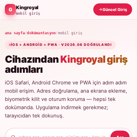
Kingroyal
Güncel Giriş
mobil giriş
ana sayfa
/
dokümantasyon
/
mobil giriş
IOS + ANDROID + PWA · V2026.06 DOĞRULANDI
Cihazından
Kingroyal giriş
adımları
iOS Safari, Android Chrome ve PWA için adım adım
mobil erişim. Adres doğrulama, ana ekrana ekleme,
biyometrik kilit ve oturum koruma — hepsi tek
dokümanda. Uygulama indirmek gerekmez;
tarayıcıdan tek dokunuş.