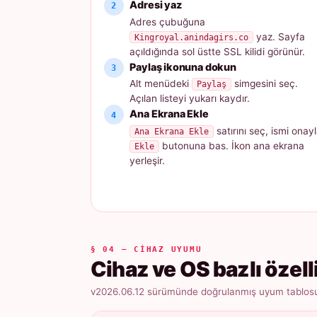
Adresi yaz
Adres çubuğuna
yaz. Sayfa
Kingroyal.anindagirs.co
açıldığında sol üstte SSL kilidi görünür.
Paylaş ikonuna dokun
Alt menüdeki
simgesini seç.
Paylaş
Açılan listeyi yukarı kaydır.
Ana Ekrana Ekle
satırını seç, ismi onayl
Ana Ekrana Ekle
butonuna bas. İkon ana ekrana
Ekle
yerleşir.
§ 04 — CIHAZ UYUMU
Cihaz ve OS bazlı özell
v2026.06.12 sürümünde doğrulanmış uyum tablosu ·