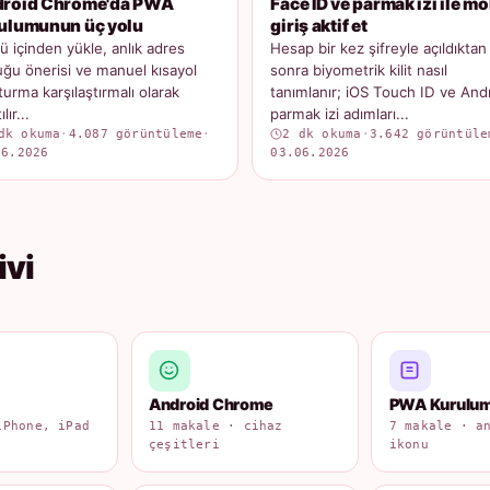
roid Chrome'da PWA
Face ID ve parmak izi ile mo
ulumunun üç yolu
giriş aktif et
 içinden yükle, anlık adres
Hesap bir kez şifreyle açıldıktan
ğu önerisi ve manuel kısayol
sonra biyometrik kilit nasıl
turma karşılaştırmalı olarak
tanımlanır; iOS Touch ID ve And
lır...
parmak izi adımları...
dk okuma
·
4.087 görüntüleme
·
2 dk okuma
·
3.642 görüntüle
06.2026
03.06.2026
ivi
Android Chrome
PWA Kurulu
iPhone, iPad
11 makale · cihaz
7 makale · a
çeşitleri
ikonu