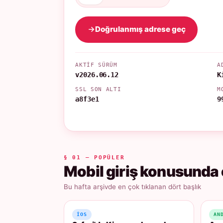
Doğrulanmış adrese geç
AKTIF SÜRÜM
A
v2026.06.12
K
SSL SON ALTI
M
a8f3e1
9
§ 01 — POPÜLER
Mobil giriş konusunda 
Bu hafta arşivde en çok tıklanan dört başlık
IOS
AN