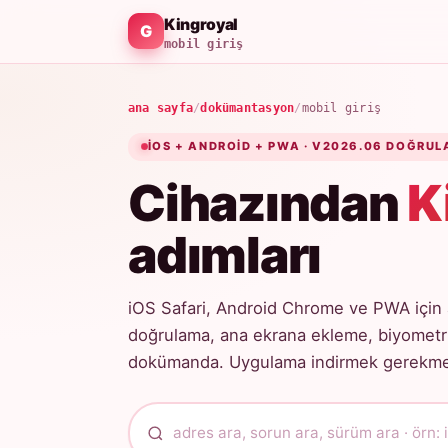
Kingroyal
mobil giriş
ana sayfa
/
dokümantasyon
/
mobil giriş
IOS + ANDROID + PWA · V2026.06 DOĞRUL
Cihazından
K
adımları
iOS Safari, Android Chrome ve PWA için 
doğrulama, ana ekrana ekleme, biyometri
dokümanda. Uygulama indirmek gerekmez