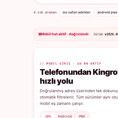
# sık aranan:
ios safari adımları
android pwa
Mobil hat aktif · doğrulandı
Sürüm
v2026.0
// MOBIL GIRIŞ · ŞU AN AKTIF
Telefonundan Kingro
hızlı yolu
Doğrulanmış adres üzerinden tek dokunuşl
otomatik filtrelenir. Tüm sürümler aynı ot
mobil eş zamanlı çalışır.
iOS
Android
PWA