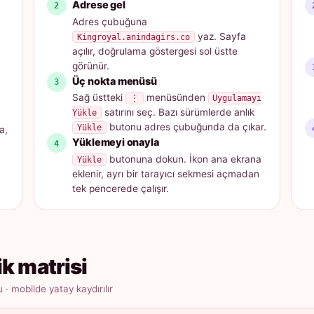
Adrese gel
Adres çubuğuna
yaz. Sayfa
Kingroyal.anindagirs.co
açılır, doğrulama göstergesi sol üstte
görünür.
Üç nokta menüsü
Sağ üstteki
menüsünden
⋮
Uygulamayı
satırını seç. Bazı sürümlerde anlık
Yükle
butonu adres çubuğunda da çıkar.
Yükle
a,
Yüklemeyi onayla
butonuna dokun. İkon ana ekrana
Yükle
eklenir, ayrı bir tarayıcı sekmesi açmadan
tek pencerede çalışır.
ik matrisi
 mobilde yatay kaydırılır