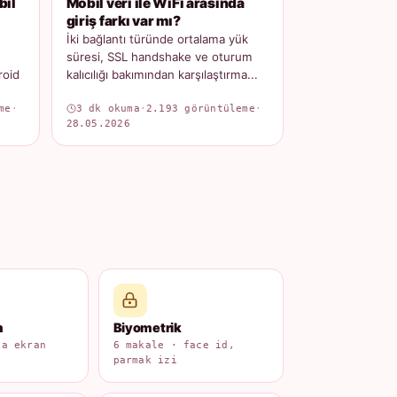
bil
Mobil veri ile WiFi arasında
giriş farkı var mı?
İki bağlantı türünde ortalama yük
süresi, SSL handshake ve oturum
roid
kalıcılığı bakımından karşılaştırma...
me
·
3 dk okuma
·
2.193 görüntüleme
·
28.05.2026
m
Biyometrik
na ekran
6 makale · face id,
parmak izi