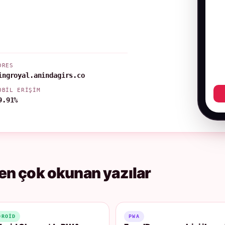
DRES
ingroyal.anindagirs.co
OBIL ERIŞIM
9.91%
en çok okunan yazılar
DROID
PWA