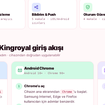
izleme
Bildirim & Push
Oturum Güven
tarayıcı
5 makale · iOS/Android
4 makale · c
izinleri
Kingroyal giriş akışı
adım · cihazından doğrudan uygulanabilir
Android Chrome
Android 10+ · Chrome 90+
Chrome'u aç
Cihazın ana ekranından
'u başlat.
i
Chrome
cı
Samsung Internet, Edge ve Firefox
kullanıcıları için adımlar benzerdir.