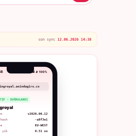
son sync
12.06.2026 14:38
38
📶 📡 100%
ingroyal.anindagirs.co
KTIF · DOĞRULANDI
groyal
üm
v2026.06.12
 hash
·a8f3e1
ge
EU-WEST
. yük
0.51 sn