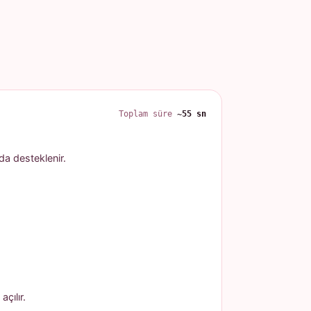
Toplam süre
~55 sn
 da desteklenir.
çılır.