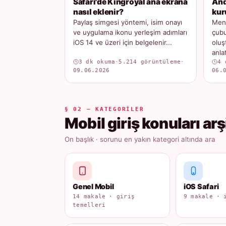
Safari'de Kingroyal ana ekrana
And
nasıl eklenir?
kur
Paylaş simgesi yöntemi, isim onayı
Menü
ve uygulama ikonu yerleşim adımları
çubu
iOS 14 ve üzeri için belgelenir...
oluş
anlatı
3 dk okuma
·
5.214 görüntüleme
·
4 
09.06.2026
06.
§ 02 — KATEGORILER
Mobil giriş konuları arş
On başlık · sorunu en yakın kategori altında ara
Genel Mobil
iOS Safari
14 makale · giriş
9 makale · 
temelleri