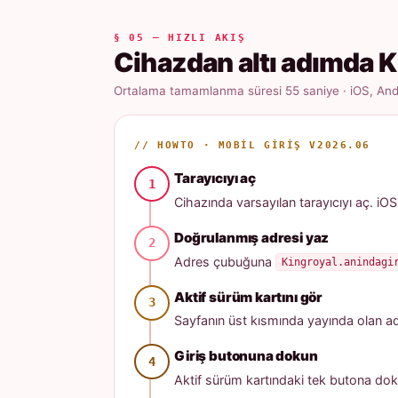
§ 05 — HIZLI AKIŞ
Cihazdan altı adımda K
Ortalama tamamlanma süresi 55 saniye · iOS, Andr
// HOWTO · MOBIL GIRIŞ V2026.06
Tarayıcıyı aç
Cihazında varsayılan tarayıcıyı aç. iOS
Doğrulanmış adresi yaz
Adres çubuğuna
Kingroyal.anindagi
Aktif sürüm kartını gör
Sayfanın üst kısmında yayında olan adres
Giriş butonuna dokun
Aktif sürüm kartındaki tek butona dok