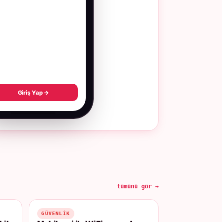
Giriş Yap →
tümünü gör →
GÜVENLIK