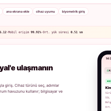
ana ekrana ekle
cihaz uyumu
biyometrik giriş
6.12
·
Mobil erişim
99.91%
·
Ort. yük süresi
0.51 sn
14:
yal'e ulaşmanın
K
A
a giriş. Cihaz türünü seç, adımlar
Kin
urum havuzunu kullanır; bilgisayar ve
Sür
SSL
Böl
Ort