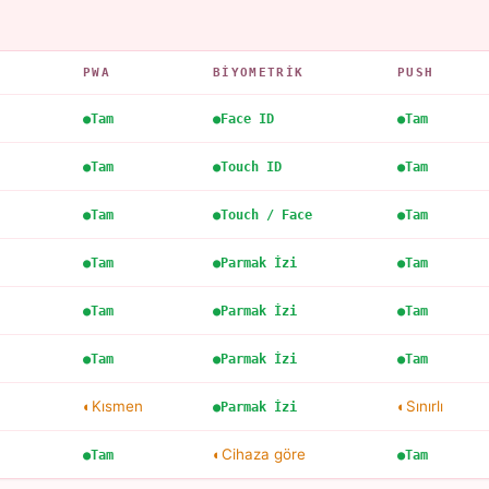
PWA
BIYOMETRIK
PUSH
Tam
Face ID
Tam
Tam
Touch ID
Tam
Tam
Touch / Face
Tam
Tam
Parmak İzi
Tam
Tam
Parmak İzi
Tam
Tam
Parmak İzi
Tam
Kısmen
Sınırlı
Parmak İzi
Cihaza göre
Tam
Tam