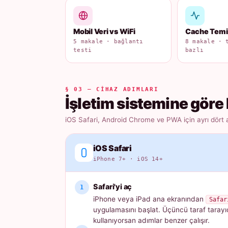
Mobil Veri vs WiFi
Cache Tem
5 makale · bağlantı
8 makale · 
testi
bazlı
§ 03 — CIHAZ ADIMLARI
İşletim sistemine göre 
iOS Safari, Android Chrome ve PWA için ayrı dört 
iOS Safari
iPhone 7+ · iOS 14+
Safari'yi aç
iPhone veya iPad ana ekranından
Safar
uygulamasını başlat. Üçüncü taraf tarayı
kullanıyorsan adımlar benzer çalışır.