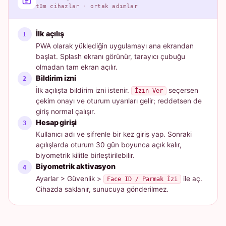
tüm cihazlar · ortak adımlar
İlk açılış
PWA olarak yüklediğin uygulamayı ana ekrandan
başlat. Splash ekranı görünür, tarayıcı çubuğu
olmadan tam ekran açılır.
Bildirim izni
İlk açılışta bildirim izni istenir.
seçersen
İzin Ver
çekim onayı ve oturum uyarıları gelir; reddetsen de
giriş normal çalışır.
Hesap girişi
Kullanıcı adı ve şifrenle bir kez giriş yap. Sonraki
açılışlarda oturum 30 gün boyunca açık kalır,
biyometrik kilitle birleştirilebilir.
Biyometrik aktivasyon
Ayarlar > Güvenlik >
ile aç.
Face ID / Parmak İzi
Cihazda saklanır, sunucuya gönderilmez.