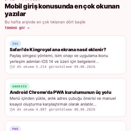
Mobil giriş konusunda en çok okunan
yazılar
Bu hafta arşivde en çok tıklanan dört başlık
tümünü gör →
IOS
Safari'de Kingroyal ana ekrana nasıl eklenir?
Paylaş simgesi yöntemi, isim onayı ve uygulama ikonu
yerleşim adımları iOS 14 ve üzeri için belgelenir...
3 dk okuma
·
5.214 görüntüleme
·
09.06.2026
ANDROID
Android Chrome'da PWA kurulumunun üç yolu
Menü içinden yükle, anlık adres çubuğu önerisi ve manuel
kısayol oluşturma karşılaştırmalı olarak anlatılır...
4 dk okuma
·
4.087 görüntüleme
·
06.06.2026
PWA