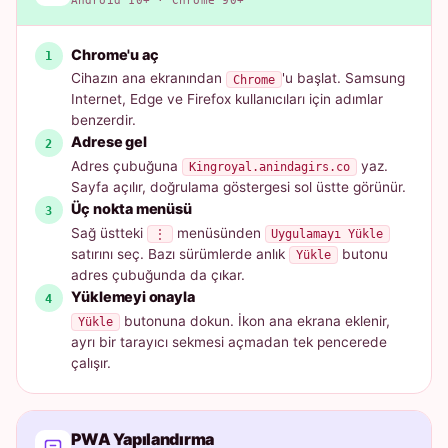
Android 10+ · Chrome 90+
Chrome'u aç
Cihazın ana ekranından
'u başlat. Samsung
Chrome
Internet, Edge ve Firefox kullanıcıları için adımlar
benzerdir.
Adrese gel
Adres çubuğuna
yaz.
Kingroyal.anindagirs.co
Sayfa açılır, doğrulama göstergesi sol üstte görünür.
Üç nokta menüsü
Sağ üstteki
menüsünden
⋮
Uygulamayı Yükle
satırını seç. Bazı sürümlerde anlık
butonu
Yükle
adres çubuğunda da çıkar.
Yüklemeyi onayla
butonuna dokun. İkon ana ekrana eklenir,
Yükle
ayrı bir tarayıcı sekmesi açmadan tek pencerede
çalışır.
PWA Yapılandırma