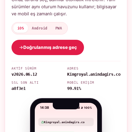
sürümler aynı oturum havuzunu kullanır; bilgisayar
ve mobil eş zamanlı çalışır.
iOS
Android
PWA
Doğrulanmış adrese geç
AKTIF SÜRÜM
ADRES
v2026.06.12
Kingroyal.anindagirs.co
SSL SON ALTI
MOBIL ERIŞIM
a8f3e1
99.91%
14:38
📶 📡 100%
Kingroyal.anindagirs.co