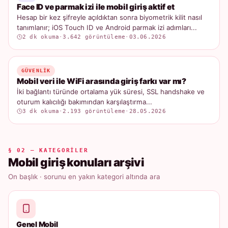
Face ID ve parmak izi ile mobil giriş aktif et
Hesap bir kez şifreyle açıldıktan sonra biyometrik kilit nasıl
tanımlanır; iOS Touch ID ve Android parmak izi adımları...
2 dk okuma
·
3.642 görüntüleme
·
03.06.2026
GÜVENLIK
Mobil veri ile WiFi arasında giriş farkı var mı?
İki bağlantı türünde ortalama yük süresi, SSL handshake ve
oturum kalıcılığı bakımından karşılaştırma...
3 dk okuma
·
2.193 görüntüleme
·
28.05.2026
§ 02 — KATEGORILER
Mobil giriş konuları arşivi
On başlık · sorunu en yakın kategori altında ara
Genel Mobil