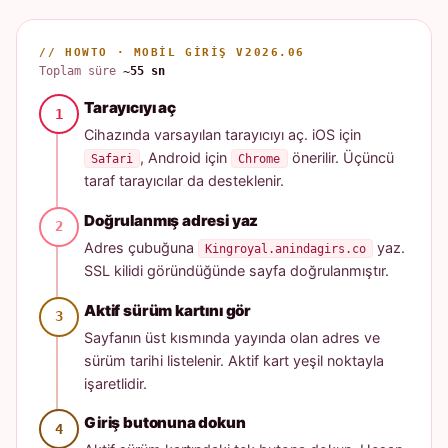
// HOWTO · MOBIL GIRIŞ V2026.06
Toplam süre
~55 sn
Tarayıcıyı aç
Cihazında varsayılan tarayıcıyı aç. iOS için
, Android için
önerilir. Üçüncü
Safari
Chrome
taraf tarayıcılar da desteklenir.
Doğrulanmış adresi yaz
Adres çubuğuna
yaz.
Kingroyal.anindagirs.co
SSL kilidi göründüğünde sayfa doğrulanmıştır.
Aktif sürüm kartını gör
Sayfanın üst kısmında yayında olan adres ve
sürüm tarihi listelenir. Aktif kart yeşil noktayla
işaretlidir.
Giriş butonuna dokun