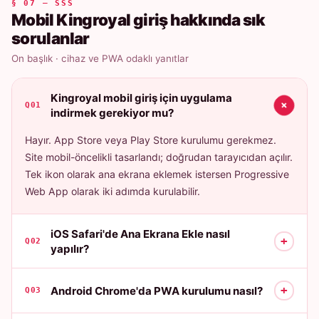
§ 07 — SSS
Mobil Kingroyal giriş hakkında sık
sorulanlar
On başlık · cihaz ve PWA odaklı yanıtlar
Kingroyal mobil giriş için uygulama
+
Q01
indirmek gerekiyor mu?
Hayır. App Store veya Play Store kurulumu gerekmez.
Site mobil-öncelikli tasarlandı; doğrudan tarayıcıdan açılır.
Tek ikon olarak ana ekrana eklemek istersen Progressive
Web App olarak iki adımda kurulabilir.
iOS Safari'de Ana Ekrana Ekle nasıl
+
Q02
yapılır?
+
Android Chrome'da PWA kurulumu nasıl?
Q03