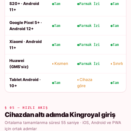
S20+ · Android
Tam
Parmak İzi
Tam
11+
Google Pixel 5+ ·
Tam
Parmak İzi
Tam
Android 12+
Xiaomi · Android
Tam
Parmak İzi
Tam
11+
Huawei
Kısmen
Sınırlı
Parmak İzi
(GMS'siz)
Tablet Android ·
Cihaza
Tam
Tam
10+
göre
§ 05 — HIZLI AKIŞ
Cihazdan altı adımda Kingroyal giriş
Ortalama tamamlanma süresi 55 saniye · iOS, Android ve PWA
için ortak adımlar