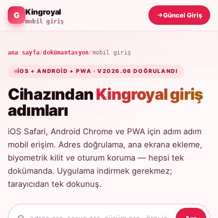
Kingroyal
Güncel Giriş
mobil giriş
ana sayfa
/
dokümantasyon
/
mobil giriş
IOS + ANDROID + PWA · V2026.06 DOĞRULANDI
Cihazından
Kingroyal giriş
adımları
iOS Safari, Android Chrome ve PWA için adım adım
mobil erişim. Adres doğrulama, ana ekrana ekleme,
biyometrik kilit ve oturum koruma — hepsi tek
dokümanda. Uygulama indirmek gerekmez;
tarayıcıdan tek dokunuş.