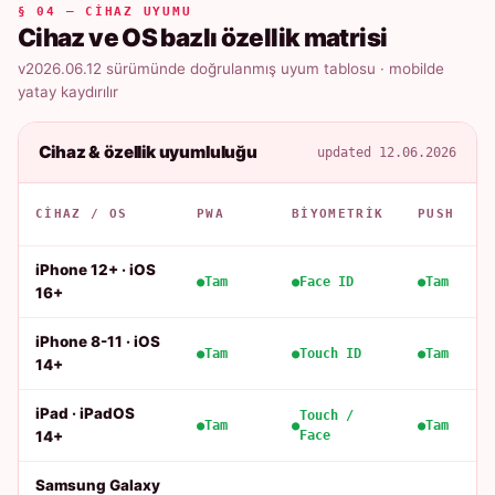
§ 04 — CIHAZ UYUMU
Cihaz ve OS bazlı özellik matrisi
v2026.06.12 sürümünde doğrulanmış uyum tablosu · mobilde
yatay kaydırılır
Cihaz & özellik uyumluluğu
updated 12.06.2026
CIHAZ / OS
PWA
BIYOMETRIK
PUSH
iPhone 12+ · iOS
Tam
Face ID
Tam
16+
iPhone 8-11 · iOS
Tam
Touch ID
Tam
14+
iPad · iPadOS
Touch /
Tam
Tam
14+
Face
Samsung Galaxy