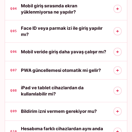
Mobil giriş sırasında ekran
+
Q04
yüklenmiyorsa ne yapılır?
Face ID veya parmak izi ile giriş yapılır
+
Q05
mı?
+
Mobil veride giriş daha yavaş çalışır mı?
Q06
+
PWA güncellemesi otomatik mi gelir?
Q07
iPad ve tablet cihazlardan da
+
Q08
kullanılabilir mi?
+
Bildirim izni vermem gerekiyor mu?
Q09
Hesabıma farklı cihazlardan aynı anda
+
Q10