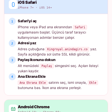
iOS Safari
iPhone 7+ · iOS 14+
Safari'yi aç
iPhone veya iPad ana ekranından
Safari
uygulamasını başlat. Üçüncü taraf tarayıcı
kullanıyorsan adımlar benzer çalışır.
Adresi yaz
Adres çubuğuna
yaz.
Kingroyal.anindagirs.co
Sayfa açıldığında sol üstte SSL kilidi görünür.
Paylaş ikonuna dokun
Alt menüdeki
simgesini seç. Açılan listeyi
Paylaş
yukarı kaydır.
Ana Ekrana Ekle
satırını seç, ismi onayla,
Ana Ekrana Ekle
Ekle
butonuna bas. İkon ana ekrana yerleşir.
Android Chrome