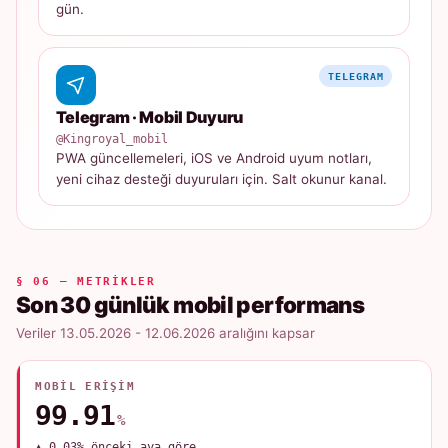
gün.
TELEGRAM
Telegram · Mobil Duyuru
@Kingroyal_mobil
PWA güncellemeleri, iOS ve Android uyum notları,
yeni cihaz desteği duyuruları için. Salt okunur kanal.
§ 06 — METRIKLER
Son 30 günlük mobil performans
Veriler 13.05.2026 - 12.06.2026 aralığını kapsar
MOBIL ERIŞIM
99.91
%
▲ 0.03% önceki aya göre