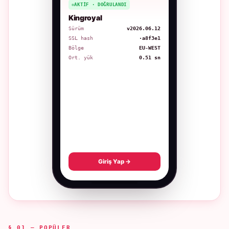
AKTIF · DOĞRULANDI
Kingroyal
Sürüm
v2026.06.12
SSL hash
·a8f3e1
Bölge
EU-WEST
Ort. yük
0.51 sn
Giriş Yap →
§ 01 — POPÜLER