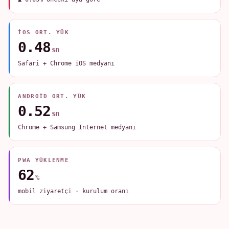
IOS ORT. YÜK
0.48
sn
Safari + Chrome iOS medyanı
ANDROID ORT. YÜK
0.52
sn
Chrome + Samsung Internet medyanı
PWA YÜKLENME
62
%
mobil ziyaretçi · kurulum oranı