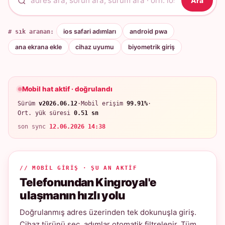
Ara
# sık aranan:
ios safari adımları
android pwa
ana ekrana ekle
cihaz uyumu
biyometrik giriş
Mobil hat aktif · doğrulandı
Sürüm
v2026.06.12
·
Mobil erişim
99.91%
·
Ort. yük süresi
0.51 sn
son sync
12.06.2026 14:38
// MOBIL GIRIŞ · ŞU AN AKTIF
Telefonundan Kingroyal'e
ulaşmanın hızlı yolu
Doğrulanmış adres üzerinden tek dokunuşla giriş.
Cihaz türünü seç, adımlar otomatik filtrelenir. Tüm