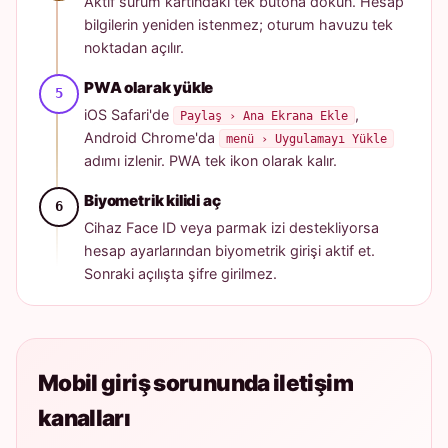
Aktif sürüm kartındaki tek butona dokun. Hesap
bilgilerin yeniden istenmez; oturum havuzu tek
noktadan açılır.
PWA olarak yükle
iOS Safari'de
,
Paylaş › Ana Ekrana Ekle
Android Chrome'da
menü › Uygulamayı Yükle
adımı izlenir. PWA tek ikon olarak kalır.
Biyometrik kilidi aç
Cihaz Face ID veya parmak izi destekliyorsa
hesap ayarlarından biyometrik girişi aktif et.
Sonraki açılışta şifre girilmez.
Mobil giriş sorununda iletişim
kanalları