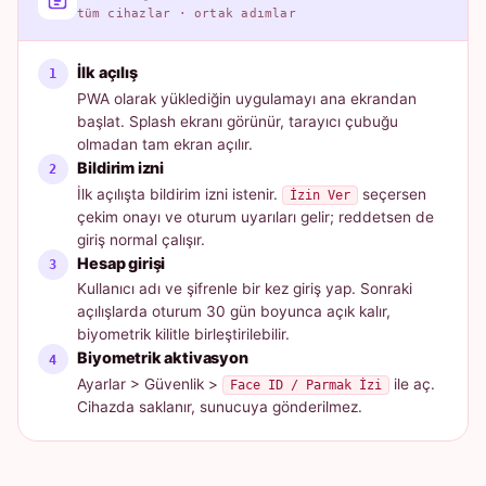
tüm cihazlar · ortak adımlar
İlk açılış
PWA olarak yüklediğin uygulamayı ana ekrandan
başlat. Splash ekranı görünür, tarayıcı çubuğu
olmadan tam ekran açılır.
Bildirim izni
İlk açılışta bildirim izni istenir.
seçersen
İzin Ver
çekim onayı ve oturum uyarıları gelir; reddetsen de
giriş normal çalışır.
Hesap girişi
Kullanıcı adı ve şifrenle bir kez giriş yap. Sonraki
açılışlarda oturum 30 gün boyunca açık kalır,
biyometrik kilitle birleştirilebilir.
Biyometrik aktivasyon
Ayarlar > Güvenlik >
ile aç.
Face ID / Parmak İzi
Cihazda saklanır, sunucuya gönderilmez.