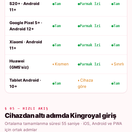
S20+ · Android
Tam
Parmak İzi
Tam
11+
Google Pixel 5+ ·
Tam
Parmak İzi
Tam
Android 12+
Xiaomi · Android
Tam
Parmak İzi
Tam
11+
Huawei
Kısmen
Sınırlı
Parmak İzi
(GMS'siz)
Tablet Android ·
Cihaza
Tam
Tam
10+
göre
§ 05 — HIZLI AKIŞ
Cihazdan altı adımda Kingroyal giriş
Ortalama tamamlanma süresi 55 saniye · iOS, Android ve PWA
için ortak adımlar