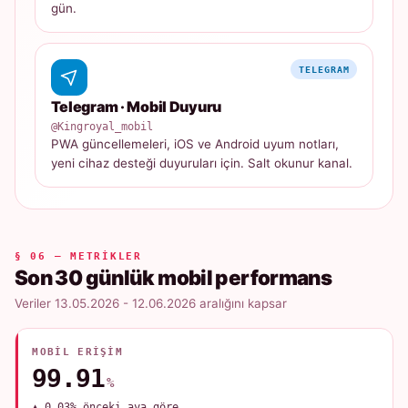
gün.
TELEGRAM
Telegram · Mobil Duyuru
@Kingroyal_mobil
PWA güncellemeleri, iOS ve Android uyum notları,
yeni cihaz desteği duyuruları için. Salt okunur kanal.
§ 06 — METRIKLER
Son 30 günlük mobil performans
Veriler 13.05.2026 - 12.06.2026 aralığını kapsar
MOBIL ERIŞIM
99.91
%
▲ 0.03% önceki aya göre