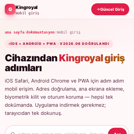
Kingroyal
Güncel Giriş
mobil giriş
ana sayfa
/
dokümantasyon
/
mobil giriş
IOS + ANDROID + PWA · V2026.06 DOĞRULANDI
Cihazından
Kingroyal giriş
adımları
iOS Safari, Android Chrome ve PWA için adım adım
mobil erişim. Adres doğrulama, ana ekrana ekleme,
biyometrik kilit ve oturum koruma — hepsi tek
dokümanda. Uygulama indirmek gerekmez;
tarayıcıdan tek dokunuş.