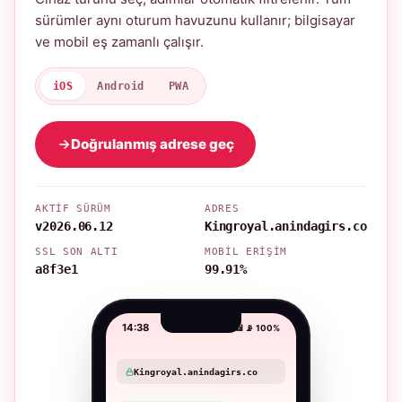
sürümler aynı oturum havuzunu kullanır; bilgisayar
ve mobil eş zamanlı çalışır.
iOS
Android
PWA
Doğrulanmış adrese geç
AKTIF SÜRÜM
ADRES
v2026.06.12
Kingroyal.anindagirs.co
SSL SON ALTI
MOBIL ERIŞIM
a8f3e1
99.91%
14:38
📶 📡 100%
Kingroyal.anindagirs.co