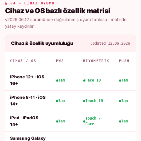
§ 04 — CIHAZ UYUMU
Cihaz ve OS bazlı özellik matrisi
v2026.06.12 sürümünde doğrulanmış uyum tablosu · mobilde
yatay kaydırılır
Cihaz & özellik uyumluluğu
updated 12.06.2026
CIHAZ / OS
PWA
BIYOMETRIK
PUSH
iPhone 12+ · iOS
Tam
Face ID
Tam
16+
iPhone 8-11 · iOS
Tam
Touch ID
Tam
14+
iPad · iPadOS
Touch /
Tam
Tam
14+
Face
Samsung Galaxy