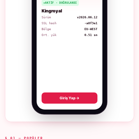
AKTIF · DOĞRULANDI
Kingroyal
Sürüm
v2026.06.12
SSL hash
·a8f3e1
Bölge
EU-WEST
Ort. yük
0.51 sn
Giriş Yap →
§ 01 — POPÜLER