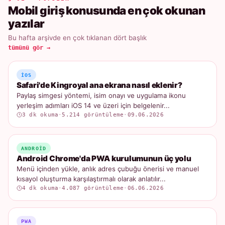
Mobil giriş konusunda en çok okunan
yazılar
Bu hafta arşivde en çok tıklanan dört başlık
tümünü gör →
IOS
Safari'de Kingroyal ana ekrana nasıl eklenir?
Paylaş simgesi yöntemi, isim onayı ve uygulama ikonu
yerleşim adımları iOS 14 ve üzeri için belgelenir...
3 dk okuma
·
5.214 görüntüleme
·
09.06.2026
ANDROID
Android Chrome'da PWA kurulumunun üç yolu
Menü içinden yükle, anlık adres çubuğu önerisi ve manuel
kısayol oluşturma karşılaştırmalı olarak anlatılır...
4 dk okuma
·
4.087 görüntüleme
·
06.06.2026
PWA