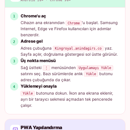
Android 10+ · Chrome 90+
Chrome'u aç
Cihazın ana ekranından
'u başlat. Samsung
Chrome
Internet, Edge ve Firefox kullanıcıları için adımlar
benzerdir.
Adrese gel
Adres çubuğuna
yaz.
Kingroyal.anindagirs.co
Sayfa açılır, doğrulama göstergesi sol üstte görünür.
Üç nokta menüsü
Sağ üstteki
menüsünden
⋮
Uygulamayı Yükle
satırını seç. Bazı sürümlerde anlık
butonu
Yükle
adres çubuğunda da çıkar.
Yüklemeyi onayla
butonuna dokun. İkon ana ekrana eklenir,
Yükle
ayrı bir tarayıcı sekmesi açmadan tek pencerede
çalışır.
PWA Yapılandırma