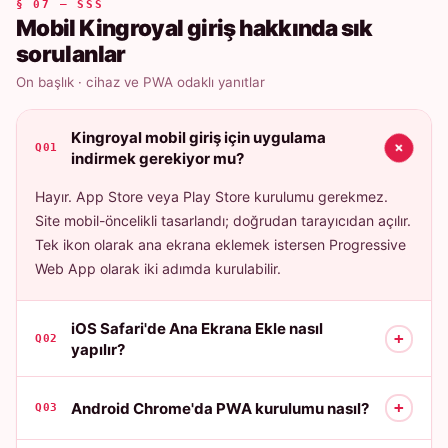
§ 07 — SSS
Mobil Kingroyal giriş hakkında sık
sorulanlar
On başlık · cihaz ve PWA odaklı yanıtlar
Kingroyal mobil giriş için uygulama
+
Q01
indirmek gerekiyor mu?
Hayır. App Store veya Play Store kurulumu gerekmez.
Site mobil-öncelikli tasarlandı; doğrudan tarayıcıdan açılır.
Tek ikon olarak ana ekrana eklemek istersen Progressive
Web App olarak iki adımda kurulabilir.
iOS Safari'de Ana Ekrana Ekle nasıl
+
Q02
yapılır?
+
Android Chrome'da PWA kurulumu nasıl?
Q03