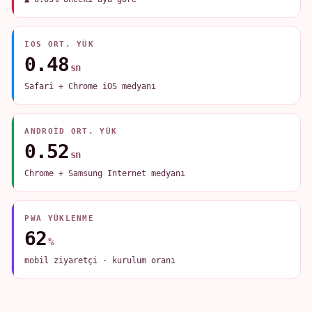
IOS ORT. YÜK
0.48
sn
Safari + Chrome iOS medyanı
ANDROID ORT. YÜK
0.52
sn
Chrome + Samsung Internet medyanı
PWA YÜKLENME
62
%
mobil ziyaretçi · kurulum oranı