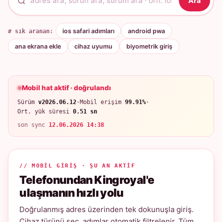
Ara
# sık aranan:
ios safari adımları
android pwa
ana ekrana ekle
cihaz uyumu
biyometrik giriş
Mobil hat aktif · doğrulandı
Sürüm
v2026.06.12
·
Mobil erişim
99.91%
·
Ort. yük süresi
0.51 sn
son sync
12.06.2026 14:38
// MOBIL GIRIŞ · ŞU AN AKTIF
Telefonundan Kingroyal'e
ulaşmanın hızlı yolu
Doğrulanmış adres üzerinden tek dokunuşla giriş.
Cihaz türünü seç, adımlar otomatik filtrelenir. Tüm