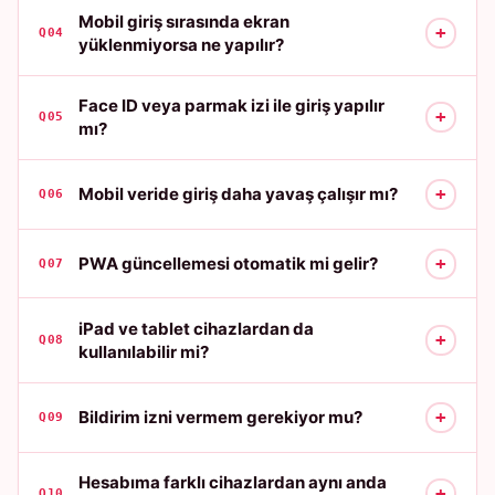
Mobil giriş sırasında ekran
+
Q04
yüklenmiyorsa ne yapılır?
Face ID veya parmak izi ile giriş yapılır
+
Q05
mı?
+
Mobil veride giriş daha yavaş çalışır mı?
Q06
+
PWA güncellemesi otomatik mi gelir?
Q07
iPad ve tablet cihazlardan da
+
Q08
kullanılabilir mi?
+
Bildirim izni vermem gerekiyor mu?
Q09
Hesabıma farklı cihazlardan aynı anda
+
Q10