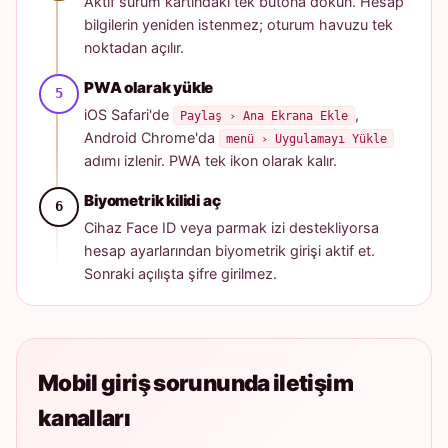
Aktif sürüm kartındaki tek butona dokun. Hesap
bilgilerin yeniden istenmez; oturum havuzu tek
noktadan açılır.
PWA olarak yükle
iOS Safari'de
,
Paylaş › Ana Ekrana Ekle
Android Chrome'da
menü › Uygulamayı Yükle
adımı izlenir. PWA tek ikon olarak kalır.
Biyometrik kilidi aç
Cihaz Face ID veya parmak izi destekliyorsa
hesap ayarlarından biyometrik girişi aktif et.
Sonraki açılışta şifre girilmez.
Mobil giriş sorununda iletişim
kanalları