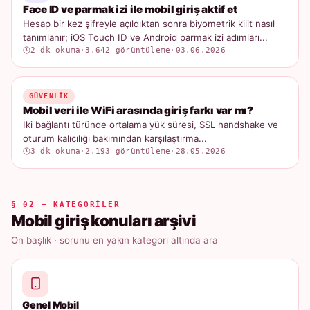
Face ID ve parmak izi ile mobil giriş aktif et
Hesap bir kez şifreyle açıldıktan sonra biyometrik kilit nasıl
tanımlanır; iOS Touch ID ve Android parmak izi adımları...
2 dk okuma
·
3.642 görüntüleme
·
03.06.2026
GÜVENLIK
Mobil veri ile WiFi arasında giriş farkı var mı?
İki bağlantı türünde ortalama yük süresi, SSL handshake ve
oturum kalıcılığı bakımından karşılaştırma...
3 dk okuma
·
2.193 görüntüleme
·
28.05.2026
§ 02 — KATEGORILER
Mobil giriş konuları arşivi
On başlık · sorunu en yakın kategori altında ara
Genel Mobil