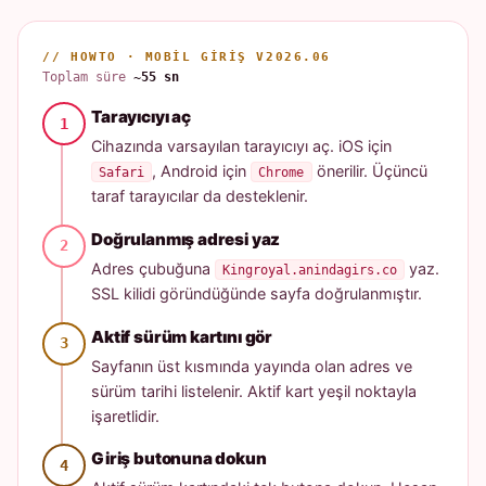
// HOWTO · MOBIL GIRIŞ V2026.06
Toplam süre
~55 sn
Tarayıcıyı aç
Cihazında varsayılan tarayıcıyı aç. iOS için
, Android için
önerilir. Üçüncü
Safari
Chrome
taraf tarayıcılar da desteklenir.
Doğrulanmış adresi yaz
Adres çubuğuna
yaz.
Kingroyal.anindagirs.co
SSL kilidi göründüğünde sayfa doğrulanmıştır.
Aktif sürüm kartını gör
Sayfanın üst kısmında yayında olan adres ve
sürüm tarihi listelenir. Aktif kart yeşil noktayla
işaretlidir.
Giriş butonuna dokun