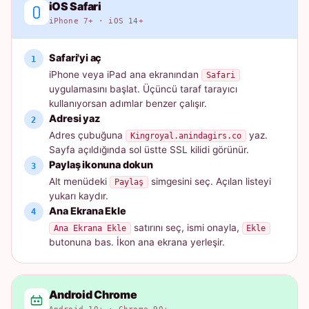
iOS Safari
iPhone 7+ · iOS 14+
Safari'yi aç
iPhone veya iPad ana ekranından
Safari
uygulamasını başlat. Üçüncü taraf tarayıcı
kullanıyorsan adımlar benzer çalışır.
Adresi yaz
Adres çubuğuna
yaz.
Kingroyal.anindagirs.co
Sayfa açıldığında sol üstte SSL kilidi görünür.
Paylaş ikonuna dokun
Alt menüdeki
simgesini seç. Açılan listeyi
Paylaş
yukarı kaydır.
Ana Ekrana Ekle
satırını seç, ismi onayla,
Ana Ekrana Ekle
Ekle
butonuna bas. İkon ana ekrana yerleşir.
Android Chrome