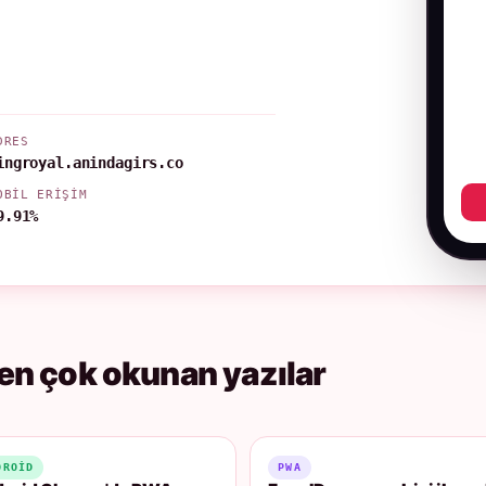
DRES
ingroyal.anindagirs.co
OBIL ERIŞIM
9.91%
en çok okunan yazılar
DROID
PWA