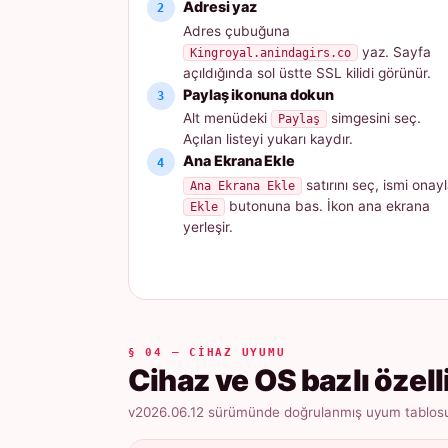
Adresi yaz
Adres çubuğuna
yaz. Sayfa
Kingroyal.anindagirs.co
açıldığında sol üstte SSL kilidi görünür.
Paylaş ikonuna dokun
Alt menüdeki
simgesini seç.
Paylaş
Açılan listeyi yukarı kaydır.
Ana Ekrana Ekle
satırını seç, ismi onayl
Ana Ekrana Ekle
butonuna bas. İkon ana ekrana
Ekle
yerleşir.
§ 04 — CIHAZ UYUMU
Cihaz ve OS bazlı özell
v2026.06.12 sürümünde doğrulanmış uyum tablosu ·