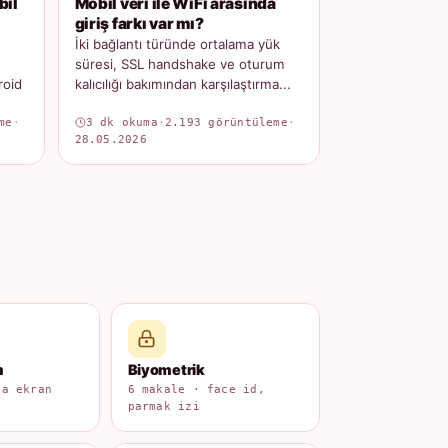
bil
Mobil veri ile WiFi arasında
giriş farkı var mı?
İki bağlantı türünde ortalama yük
süresi, SSL handshake ve oturum
roid
kalıcılığı bakımından karşılaştırma...
me
·
3 dk okuma
·
2.193 görüntüleme
·
28.05.2026
m
Biyometrik
na ekran
6 makale · face id,
parmak izi