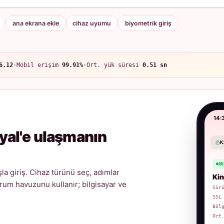
ana ekrana ekle
cihaz uyumu
biyometrik giriş
6.12
·
Mobil erişim
99.91%
·
Ort. yük süresi
0.51 sn
14:
yal'e ulaşmanın
K
A
a giriş. Cihaz türünü seç, adımlar
Kin
urum havuzunu kullanır; bilgisayar ve
Sür
SSL
Böl
Ort