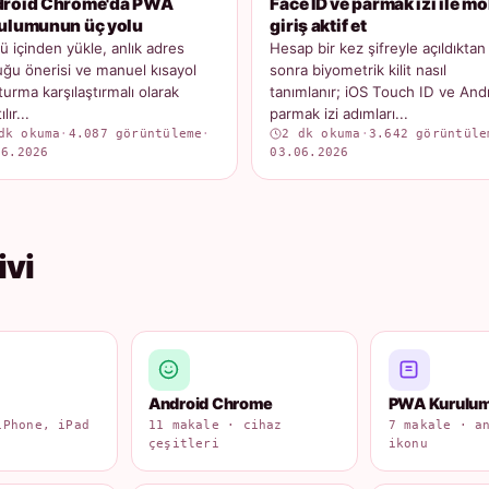
roid Chrome'da PWA
Face ID ve parmak izi ile mo
ulumunun üç yolu
giriş aktif et
 içinden yükle, anlık adres
Hesap bir kez şifreyle açıldıktan
ğu önerisi ve manuel kısayol
sonra biyometrik kilit nasıl
turma karşılaştırmalı olarak
tanımlanır; iOS Touch ID ve And
lır...
parmak izi adımları...
dk okuma
·
4.087 görüntüleme
·
2 dk okuma
·
3.642 görüntüle
06.2026
03.06.2026
ivi
Android Chrome
PWA Kurulu
iPhone, iPad
11 makale · cihaz
7 makale · a
çeşitleri
ikonu