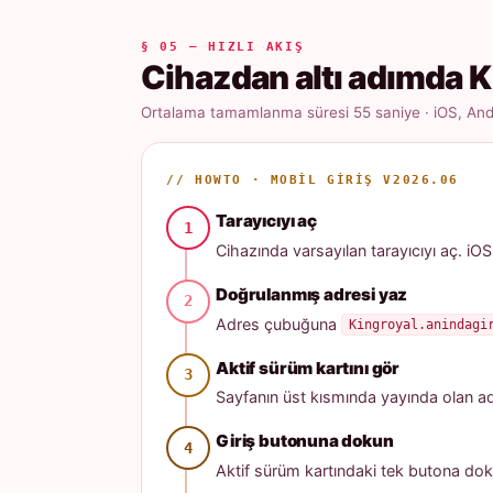
§ 05 — HIZLI AKIŞ
Cihazdan altı adımda K
Ortalama tamamlanma süresi 55 saniye · iOS, Andr
// HOWTO · MOBIL GIRIŞ V2026.06
Tarayıcıyı aç
Cihazında varsayılan tarayıcıyı aç. iOS
Doğrulanmış adresi yaz
Adres çubuğuna
Kingroyal.anindagi
Aktif sürüm kartını gör
Sayfanın üst kısmında yayında olan adres
Giriş butonuna dokun
Aktif sürüm kartındaki tek butona dok