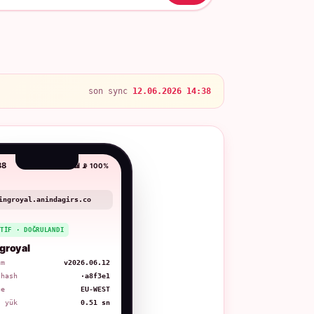
son sync
12.06.2026 14:38
38
📶 📡 100%
ingroyal.anindagirs.co
KTIF · DOĞRULANDI
groyal
üm
v2026.06.12
 hash
·a8f3e1
ge
EU-WEST
. yük
0.51 sn