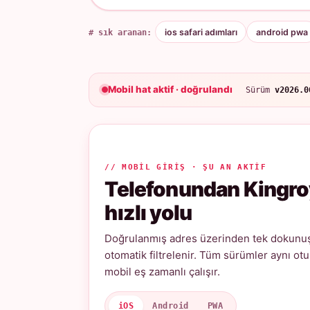
# sık aranan:
ios safari adımları
android pwa
Mobil hat aktif · doğrulandı
Sürüm
v2026.0
// MOBIL GIRIŞ · ŞU AN AKTIF
Telefonundan Kingro
hızlı yolu
Doğrulanmış adres üzerinden tek dokunuşl
otomatik filtrelenir. Tüm sürümler aynı ot
mobil eş zamanlı çalışır.
iOS
Android
PWA