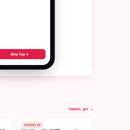
Giriş Yap →
tümünü gör →
GÜVENLIK