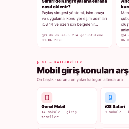
Safari'de Kingroyal ana ekrana
And
nasıl eklenir?
kur
Paylaş simgesi yöntemi, isim onayı
Menü
ve uygulama ikonu yerleşim adımları
çubu
iOS 14 ve üzeri için belgelenir...
oluş
anlatı
3 dk okuma
·
5.214 görüntüleme
·
4 
09.06.2026
06.
§ 02 — KATEGORILER
Mobil giriş konuları arş
On başlık · sorunu en yakın kategori altında ara
Genel Mobil
iOS Safari
14 makale · giriş
9 makale · 
temelleri