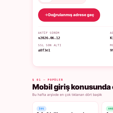
Doğrulanmış adrese geç
AKTIF SÜRÜM
A
v2026.06.12
K
SSL SON ALTI
M
a8f3e1
9
§ 01 — POPÜLER
Mobil giriş konusunda 
Bu hafta arşivde en çok tıklanan dört başlık
IOS
AN