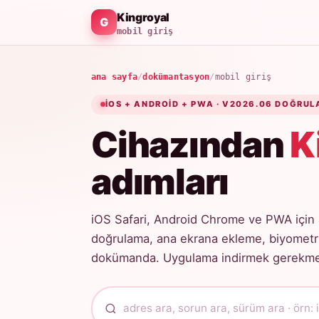
Kingroyal
mobil giriş
ana sayfa
/
dokümantasyon
/
mobil giriş
IOS + ANDROID + PWA · V2026.06 DOĞRUL
Cihazından
K
adımları
iOS Safari, Android Chrome ve PWA için 
doğrulama, ana ekrana ekleme, biyometri
dokümanda. Uygulama indirmek gerekmez