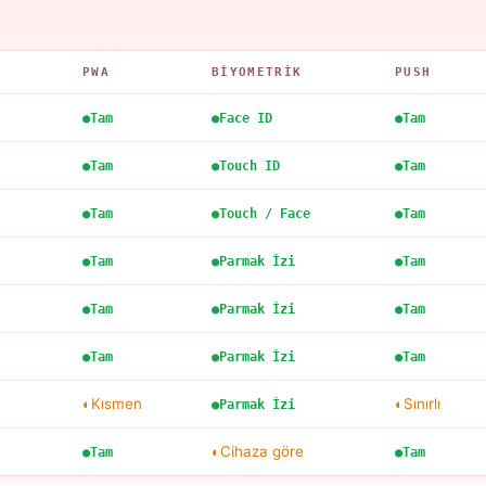
PWA
BIYOMETRIK
PUSH
Tam
Face ID
Tam
Tam
Touch ID
Tam
Tam
Touch / Face
Tam
Tam
Parmak İzi
Tam
Tam
Parmak İzi
Tam
Tam
Parmak İzi
Tam
Kısmen
Sınırlı
Parmak İzi
Cihaza göre
Tam
Tam