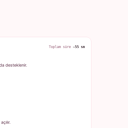
Toplam süre
~55 sn
 da desteklenir.
çılır.