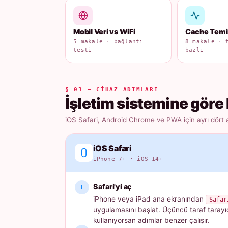
Mobil Veri vs WiFi
Cache Tem
5 makale · bağlantı
8 makale · 
testi
bazlı
§ 03 — CIHAZ ADIMLARI
İşletim sistemine göre 
iOS Safari, Android Chrome ve PWA için ayrı dört 
iOS Safari
iPhone 7+ · iOS 14+
Safari'yi aç
iPhone veya iPad ana ekranından
Safar
uygulamasını başlat. Üçüncü taraf tarayı
kullanıyorsan adımlar benzer çalışır.