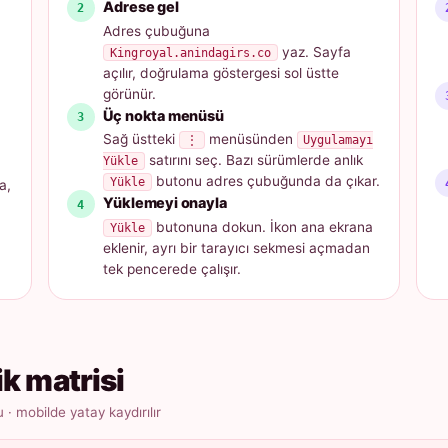
Adrese gel
Adres çubuğuna
yaz. Sayfa
Kingroyal.anindagirs.co
açılır, doğrulama göstergesi sol üstte
görünür.
Üç nokta menüsü
Sağ üstteki
menüsünden
⋮
Uygulamayı
satırını seç. Bazı sürümlerde anlık
Yükle
butonu adres çubuğunda da çıkar.
Yükle
a,
Yüklemeyi onayla
butonuna dokun. İkon ana ekrana
Yükle
eklenir, ayrı bir tarayıcı sekmesi açmadan
tek pencerede çalışır.
ik matrisi
 mobilde yatay kaydırılır