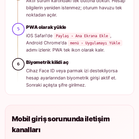
Aktif sürüm kartındaki tek butona dokun. Hesap
bilgilerin yeniden istenmez; oturum havuzu tek
noktadan açılır.
PWA olarak yükle
iOS Safari'de
,
Paylaş › Ana Ekrana Ekle
Android Chrome'da
menü › Uygulamayı Yükle
adımı izlenir. PWA tek ikon olarak kalır.
Biyometrik kilidi aç
Cihaz Face ID veya parmak izi destekliyorsa
hesap ayarlarından biyometrik girişi aktif et.
Sonraki açılışta şifre girilmez.
Mobil giriş sorununda iletişim
kanalları