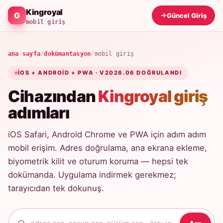
Kingroyal
Güncel Giriş
mobil giriş
ana sayfa
/
dokümantasyon
/
mobil giriş
IOS + ANDROID + PWA · V2026.06 DOĞRULANDI
Cihazından
Kingroyal giriş
adımları
iOS Safari, Android Chrome ve PWA için adım adım
mobil erişim. Adres doğrulama, ana ekrana ekleme,
biyometrik kilit ve oturum koruma — hepsi tek
dokümanda. Uygulama indirmek gerekmez;
tarayıcıdan tek dokunuş.