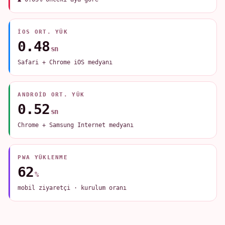
IOS ORT. YÜK
0.48
sn
Safari + Chrome iOS medyanı
ANDROID ORT. YÜK
0.52
sn
Chrome + Samsung Internet medyanı
PWA YÜKLENME
62
%
mobil ziyaretçi · kurulum oranı