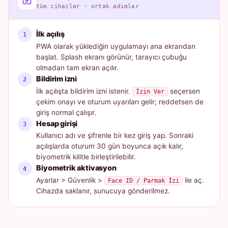
tüm cihazlar · ortak adımlar
İlk açılış
PWA olarak yüklediğin uygulamayı ana ekrandan
başlat. Splash ekranı görünür, tarayıcı çubuğu
olmadan tam ekran açılır.
Bildirim izni
İlk açılışta bildirim izni istenir.
seçersen
İzin Ver
çekim onayı ve oturum uyarıları gelir; reddetsen de
giriş normal çalışır.
Hesap girişi
Kullanıcı adı ve şifrenle bir kez giriş yap. Sonraki
açılışlarda oturum 30 gün boyunca açık kalır,
biyometrik kilitle birleştirilebilir.
Biyometrik aktivasyon
Ayarlar > Güvenlik >
ile aç.
Face ID / Parmak İzi
Cihazda saklanır, sunucuya gönderilmez.