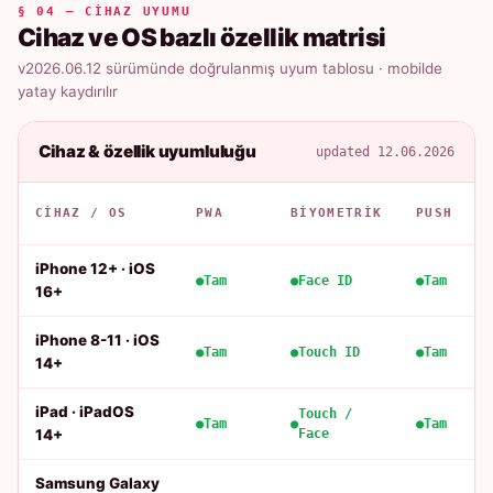
§ 04 — CIHAZ UYUMU
Cihaz ve OS bazlı özellik matrisi
v2026.06.12 sürümünde doğrulanmış uyum tablosu · mobilde
yatay kaydırılır
Cihaz & özellik uyumluluğu
updated 12.06.2026
CIHAZ / OS
PWA
BIYOMETRIK
PUSH
iPhone 12+ · iOS
Tam
Face ID
Tam
16+
iPhone 8-11 · iOS
Tam
Touch ID
Tam
14+
iPad · iPadOS
Touch /
Tam
Tam
14+
Face
Samsung Galaxy