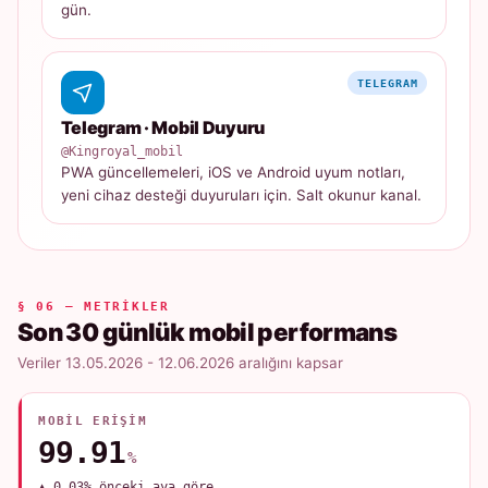
gün.
TELEGRAM
Telegram · Mobil Duyuru
@Kingroyal_mobil
PWA güncellemeleri, iOS ve Android uyum notları,
yeni cihaz desteği duyuruları için. Salt okunur kanal.
§ 06 — METRIKLER
Son 30 günlük mobil performans
Veriler 13.05.2026 - 12.06.2026 aralığını kapsar
MOBIL ERIŞIM
99.91
%
▲ 0.03% önceki aya göre