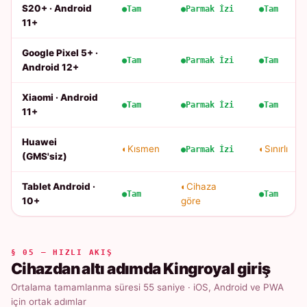
S20+ · Android
Tam
Parmak İzi
Tam
11+
Google Pixel 5+ ·
Tam
Parmak İzi
Tam
Android 12+
Xiaomi · Android
Tam
Parmak İzi
Tam
11+
Huawei
Kısmen
Sınırlı
Parmak İzi
(GMS'siz)
Tablet Android ·
Cihaza
Tam
Tam
10+
göre
§ 05 — HIZLI AKIŞ
Cihazdan altı adımda Kingroyal giriş
Ortalama tamamlanma süresi 55 saniye · iOS, Android ve PWA
için ortak adımlar