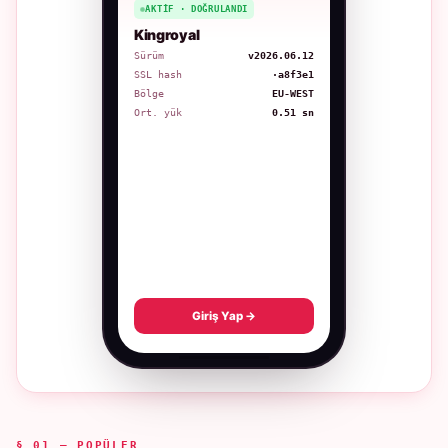
AKTIF · DOĞRULANDI
Kingroyal
Sürüm
v2026.06.12
SSL hash
·a8f3e1
Bölge
EU-WEST
Ort. yük
0.51 sn
Giriş Yap →
§ 01 — POPÜLER