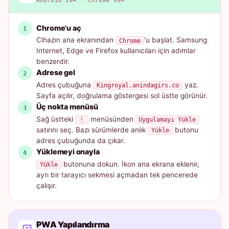
Android 10+ · Chrome 90+
Chrome'u aç
Cihazın ana ekranından
'u başlat. Samsung
Chrome
Internet, Edge ve Firefox kullanıcıları için adımlar
benzerdir.
Adrese gel
Adres çubuğuna
yaz.
Kingroyal.anindagirs.co
Sayfa açılır, doğrulama göstergesi sol üstte görünür.
Üç nokta menüsü
Sağ üstteki
menüsünden
⋮
Uygulamayı Yükle
satırını seç. Bazı sürümlerde anlık
butonu
Yükle
adres çubuğunda da çıkar.
Yüklemeyi onayla
butonuna dokun. İkon ana ekrana eklenir,
Yükle
ayrı bir tarayıcı sekmesi açmadan tek pencerede
çalışır.
PWA Yapılandırma