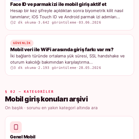
Face ID ve parmak izi ile mobil giriş aktif et
Hesap bir kez şifreyle açıldıktan sonra biyometrik kilit nasıl
tanımlanır; iOS Touch ID ve Android parmak izi adımları...
2 dk okuma
·
3.642 görüntüleme
·
03.06.2026
GÜVENLIK
Mobil veri ile WiFi arasında giriş farkı var mı?
İki bağlantı türünde ortalama yük süresi, SSL handshake ve
oturum kalıcılığı bakımından karşılaştırma...
3 dk okuma
·
2.193 görüntüleme
·
28.05.2026
§ 02 — KATEGORILER
Mobil giriş konuları arşivi
On başlık · sorunu en yakın kategori altında ara
Genel Mobil