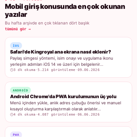
Mobil giriş konusunda en çok okunan
yazılar
Bu hafta arşivde en çok tıklanan dört başlık
tümünü gör →
IOS
Safari'de Kingroyal ana ekrana nasıl eklenir?
Paylaş simgesi yöntemi, isim onayı ve uygulama ikonu
yerleşim adımları iOS 14 ve üzeri için belgelenir...
3 dk okuma
·
5.214 görüntüleme
·
09.06.2026
ANDROID
Android Chrome'da PWA kurulumunun üç yolu
Menü içinden yükle, anlık adres çubuğu önerisi ve manuel
kısayol oluşturma karşılaştırmalı olarak anlatılır...
4 dk okuma
·
4.087 görüntüleme
·
06.06.2026
PWA