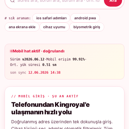
Ara
# sık aranan:
ios safari adımları
android pwa
ana ekrana ekle
cihaz uyumu
biyometrik giriş
Mobil hat aktif · doğrulandı
Sürüm
v2026.06.12
·
Mobil erişim
99.91%
·
Ort. yük süresi
0.51 sn
son sync
12.06.2026 14:38
// MOBIL GIRIŞ · ŞU AN AKTIF
Telefonundan Kingroyal'e
ulaşmanın hızlı yolu
Doğrulanmış adres üzerinden tek dokunuşla giriş.
Cihaz türünü seç, adımlar otomatik filtrelenir. Tüm