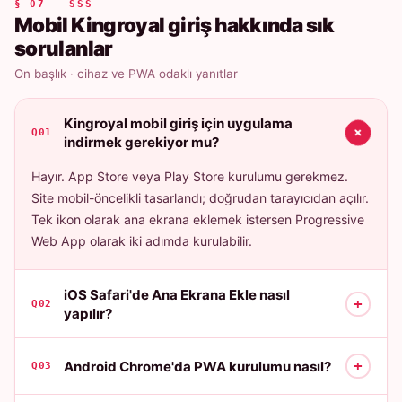
§ 07 — SSS
Mobil Kingroyal giriş hakkında sık
sorulanlar
On başlık · cihaz ve PWA odaklı yanıtlar
Kingroyal mobil giriş için uygulama
+
Q01
indirmek gerekiyor mu?
Hayır. App Store veya Play Store kurulumu gerekmez.
Site mobil-öncelikli tasarlandı; doğrudan tarayıcıdan açılır.
Tek ikon olarak ana ekrana eklemek istersen Progressive
Web App olarak iki adımda kurulabilir.
iOS Safari'de Ana Ekrana Ekle nasıl
+
Q02
yapılır?
+
Android Chrome'da PWA kurulumu nasıl?
Q03