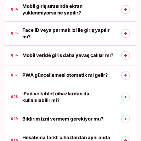
Mobil giriş sırasında ekran
+
Q04
yüklenmiyorsa ne yapılır?
Face ID veya parmak izi ile giriş yapılır
+
Q05
mı?
+
Mobil veride giriş daha yavaş çalışır mı?
Q06
+
PWA güncellemesi otomatik mi gelir?
Q07
iPad ve tablet cihazlardan da
+
Q08
kullanılabilir mi?
+
Bildirim izni vermem gerekiyor mu?
Q09
Hesabıma farklı cihazlardan aynı anda
+
Q10