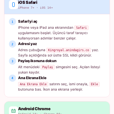
iOS Safari
iPhone 7+ · iOS 14+
Safari'yi aç
iPhone veya iPad ana ekranından
Safari
uygulamasını başlat. Üçüncü taraf tarayıcı
kullanıyorsan adımlar benzer çalışır.
Adresi yaz
Adres çubuğuna
yaz.
Kingroyal.anindagirs.co
Sayfa açıldığında sol üstte SSL kilidi görünür.
Paylaş ikonuna dokun
Alt menüdeki
simgesini seç. Açılan listeyi
Paylaş
yukarı kaydır.
Ana Ekrana Ekle
satırını seç, ismi onayla,
Ana Ekrana Ekle
Ekle
butonuna bas. İkon ana ekrana yerleşir.
Android Chrome