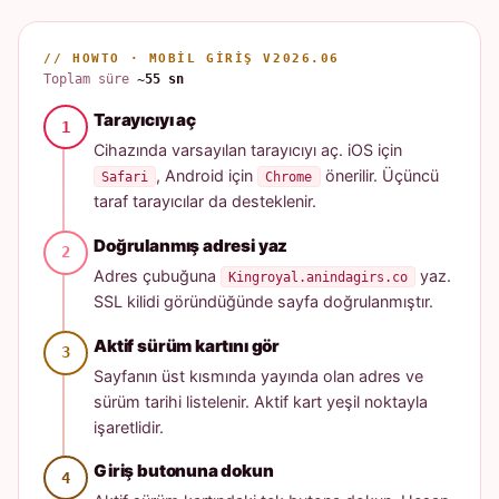
// HOWTO · MOBIL GIRIŞ V2026.06
Toplam süre
~55 sn
Tarayıcıyı aç
Cihazında varsayılan tarayıcıyı aç. iOS için
, Android için
önerilir. Üçüncü
Safari
Chrome
taraf tarayıcılar da desteklenir.
Doğrulanmış adresi yaz
Adres çubuğuna
yaz.
Kingroyal.anindagirs.co
SSL kilidi göründüğünde sayfa doğrulanmıştır.
Aktif sürüm kartını gör
Sayfanın üst kısmında yayında olan adres ve
sürüm tarihi listelenir. Aktif kart yeşil noktayla
işaretlidir.
Giriş butonuna dokun