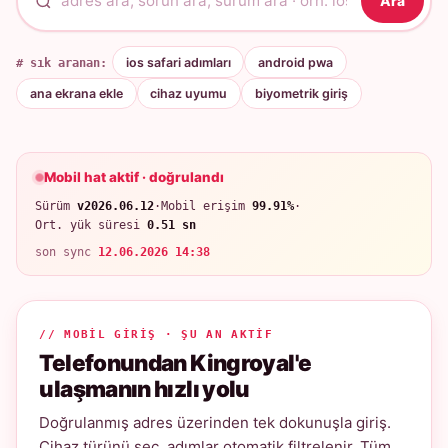
Ara
# sık aranan:
ios safari adımları
android pwa
ana ekrana ekle
cihaz uyumu
biyometrik giriş
Mobil hat aktif · doğrulandı
Sürüm
v2026.06.12
·
Mobil erişim
99.91%
·
Ort. yük süresi
0.51 sn
son sync
12.06.2026 14:38
// MOBIL GIRIŞ · ŞU AN AKTIF
Telefonundan Kingroyal'e
ulaşmanın hızlı yolu
Doğrulanmış adres üzerinden tek dokunuşla giriş.
Cihaz türünü seç, adımlar otomatik filtrelenir. Tüm