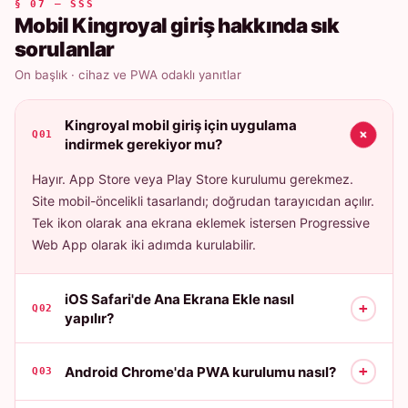
§ 07 — SSS
Mobil Kingroyal giriş hakkında sık
sorulanlar
On başlık · cihaz ve PWA odaklı yanıtlar
Kingroyal mobil giriş için uygulama
+
Q01
indirmek gerekiyor mu?
Hayır. App Store veya Play Store kurulumu gerekmez.
Site mobil-öncelikli tasarlandı; doğrudan tarayıcıdan açılır.
Tek ikon olarak ana ekrana eklemek istersen Progressive
Web App olarak iki adımda kurulabilir.
iOS Safari'de Ana Ekrana Ekle nasıl
+
Q02
yapılır?
+
Android Chrome'da PWA kurulumu nasıl?
Q03