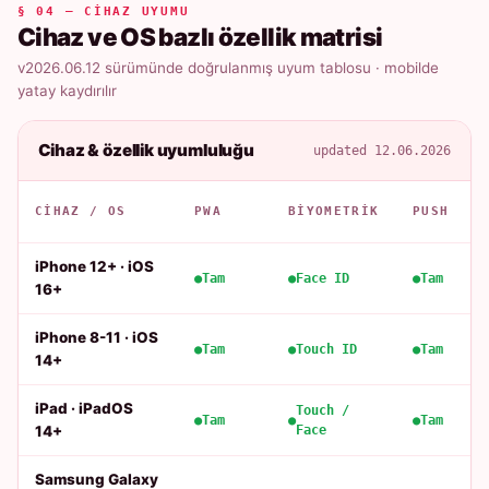
§ 04 — CIHAZ UYUMU
Cihaz ve OS bazlı özellik matrisi
v2026.06.12 sürümünde doğrulanmış uyum tablosu · mobilde
yatay kaydırılır
Cihaz & özellik uyumluluğu
updated 12.06.2026
CIHAZ / OS
PWA
BIYOMETRIK
PUSH
iPhone 12+ · iOS
Tam
Face ID
Tam
16+
iPhone 8-11 · iOS
Tam
Touch ID
Tam
14+
iPad · iPadOS
Touch /
Tam
Tam
14+
Face
Samsung Galaxy