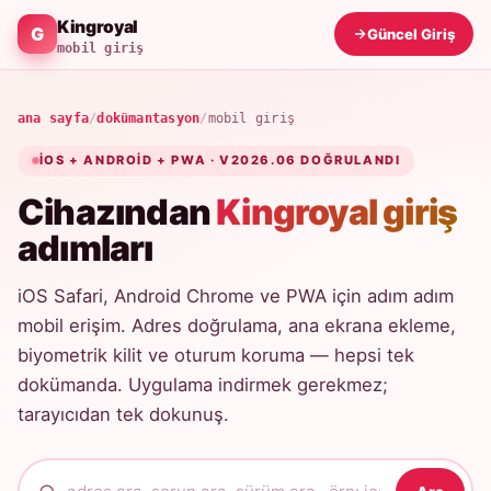
Kingroyal
Güncel Giriş
mobil giriş
ana sayfa
/
dokümantasyon
/
mobil giriş
IOS + ANDROID + PWA · V2026.06 DOĞRULANDI
Cihazından
Kingroyal giriş
adımları
iOS Safari, Android Chrome ve PWA için adım adım
mobil erişim. Adres doğrulama, ana ekrana ekleme,
biyometrik kilit ve oturum koruma — hepsi tek
dokümanda. Uygulama indirmek gerekmez;
tarayıcıdan tek dokunuş.