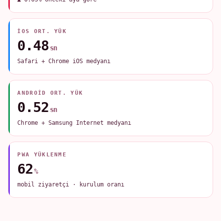
IOS ORT. YÜK
0.48
sn
Safari + Chrome iOS medyanı
ANDROID ORT. YÜK
0.52
sn
Chrome + Samsung Internet medyanı
PWA YÜKLENME
62
%
mobil ziyaretçi · kurulum oranı