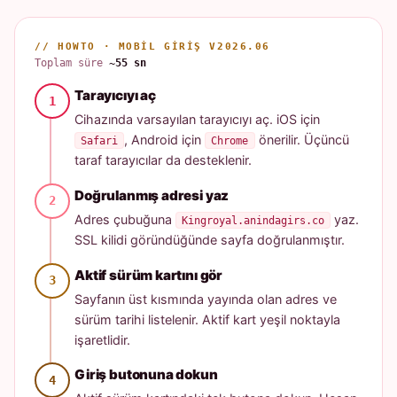
// HOWTO · MOBIL GIRIŞ V2026.06
Toplam süre
~55 sn
Tarayıcıyı aç
Cihazında varsayılan tarayıcıyı aç. iOS için
, Android için
önerilir. Üçüncü
Safari
Chrome
taraf tarayıcılar da desteklenir.
Doğrulanmış adresi yaz
Adres çubuğuna
yaz.
Kingroyal.anindagirs.co
SSL kilidi göründüğünde sayfa doğrulanmıştır.
Aktif sürüm kartını gör
Sayfanın üst kısmında yayında olan adres ve
sürüm tarihi listelenir. Aktif kart yeşil noktayla
işaretlidir.
Giriş butonuna dokun