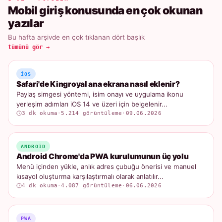
Mobil giriş konusunda en çok okunan
yazılar
Bu hafta arşivde en çok tıklanan dört başlık
tümünü gör →
IOS
Safari'de Kingroyal ana ekrana nasıl eklenir?
Paylaş simgesi yöntemi, isim onayı ve uygulama ikonu
yerleşim adımları iOS 14 ve üzeri için belgelenir...
3 dk okuma
·
5.214 görüntüleme
·
09.06.2026
ANDROID
Android Chrome'da PWA kurulumunun üç yolu
Menü içinden yükle, anlık adres çubuğu önerisi ve manuel
kısayol oluşturma karşılaştırmalı olarak anlatılır...
4 dk okuma
·
4.087 görüntüleme
·
06.06.2026
PWA