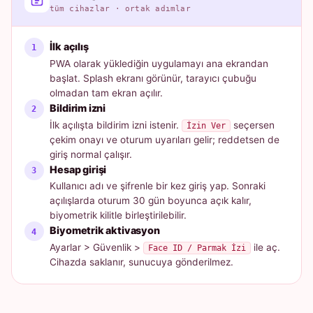
tüm cihazlar · ortak adımlar
İlk açılış
PWA olarak yüklediğin uygulamayı ana ekrandan
başlat. Splash ekranı görünür, tarayıcı çubuğu
olmadan tam ekran açılır.
Bildirim izni
İlk açılışta bildirim izni istenir.
seçersen
İzin Ver
çekim onayı ve oturum uyarıları gelir; reddetsen de
giriş normal çalışır.
Hesap girişi
Kullanıcı adı ve şifrenle bir kez giriş yap. Sonraki
açılışlarda oturum 30 gün boyunca açık kalır,
biyometrik kilitle birleştirilebilir.
Biyometrik aktivasyon
Ayarlar > Güvenlik >
ile aç.
Face ID / Parmak İzi
Cihazda saklanır, sunucuya gönderilmez.