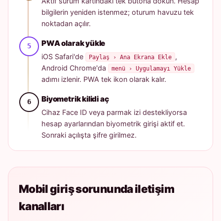
Aktif sürüm kartındaki tek butona dokun. Hesap
bilgilerin yeniden istenmez; oturum havuzu tek
noktadan açılır.
PWA olarak yükle
iOS Safari'de
,
Paylaş › Ana Ekrana Ekle
Android Chrome'da
menü › Uygulamayı Yükle
adımı izlenir. PWA tek ikon olarak kalır.
Biyometrik kilidi aç
Cihaz Face ID veya parmak izi destekliyorsa
hesap ayarlarından biyometrik girişi aktif et.
Sonraki açılışta şifre girilmez.
Mobil giriş sorununda iletişim
kanalları