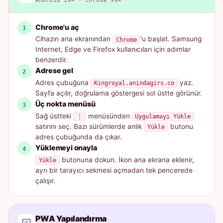
Android 10+ · Chrome 90+
Chrome'u aç
Cihazın ana ekranından
'u başlat. Samsung
Chrome
Internet, Edge ve Firefox kullanıcıları için adımlar
benzerdir.
Adrese gel
Adres çubuğuna
yaz.
Kingroyal.anindagirs.co
Sayfa açılır, doğrulama göstergesi sol üstte görünür.
Üç nokta menüsü
Sağ üstteki
menüsünden
⋮
Uygulamayı Yükle
satırını seç. Bazı sürümlerde anlık
butonu
Yükle
adres çubuğunda da çıkar.
Yüklemeyi onayla
butonuna dokun. İkon ana ekrana eklenir,
Yükle
ayrı bir tarayıcı sekmesi açmadan tek pencerede
çalışır.
PWA Yapılandırma