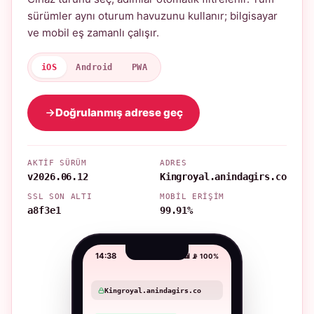
sürümler aynı oturum havuzunu kullanır; bilgisayar
ve mobil eş zamanlı çalışır.
iOS
Android
PWA
Doğrulanmış adrese geç
AKTIF SÜRÜM
ADRES
v2026.06.12
Kingroyal.anindagirs.co
SSL SON ALTI
MOBIL ERIŞIM
a8f3e1
99.91%
14:38
📶 📡 100%
Kingroyal.anindagirs.co