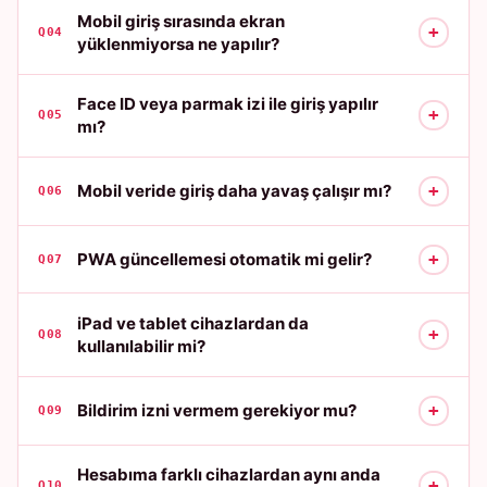
Mobil giriş sırasında ekran
+
Q04
yüklenmiyorsa ne yapılır?
Face ID veya parmak izi ile giriş yapılır
+
Q05
mı?
+
Mobil veride giriş daha yavaş çalışır mı?
Q06
+
PWA güncellemesi otomatik mi gelir?
Q07
iPad ve tablet cihazlardan da
+
Q08
kullanılabilir mi?
+
Bildirim izni vermem gerekiyor mu?
Q09
Hesabıma farklı cihazlardan aynı anda
+
Q10