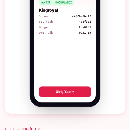
AKTIF · DOĞRULANDI
Kingroyal
Sürüm
v2026.06.12
SSL hash
·a8f3e1
Bölge
EU-WEST
Ort. yük
0.51 sn
Giriş Yap →
§ 01 — POPÜLER