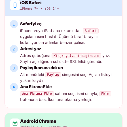
iOS Safari
iPhone 7+ · iOS 14+
Safari'yi aç
iPhone veya iPad ana ekranından
Safari
uygulamasını başlat. Üçüncü taraf tarayıcı
kullanıyorsan adımlar benzer çalışır.
Adresi yaz
Adres çubuğuna
yaz.
Kingroyal.anindagirs.co
Sayfa açıldığında sol üstte SSL kilidi görünür.
Paylaş ikonuna dokun
Alt menüdeki
simgesini seç. Açılan listeyi
Paylaş
yukarı kaydır.
Ana Ekrana Ekle
satırını seç, ismi onayla,
Ana Ekrana Ekle
Ekle
butonuna bas. İkon ana ekrana yerleşir.
Android Chrome