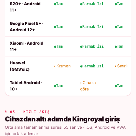
S20+ · Android
Tam
Parmak İzi
Tam
11+
Google Pixel 5+ ·
Tam
Parmak İzi
Tam
Android 12+
Xiaomi · Android
Tam
Parmak İzi
Tam
11+
Huawei
Kısmen
Sınırlı
Parmak İzi
(GMS'siz)
Tablet Android ·
Cihaza
Tam
Tam
10+
göre
§ 05 — HIZLI AKIŞ
Cihazdan altı adımda Kingroyal giriş
Ortalama tamamlanma süresi 55 saniye · iOS, Android ve PWA
için ortak adımlar