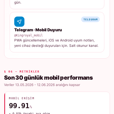
gün.
TELEGRAM
Telegram · Mobil Duyuru
@Kingroyal_mobil
PWA güncellemeleri, iOS ve Android uyum notları,
yeni cihaz desteği duyuruları için. Salt okunur kanal.
§ 06 — METRIKLER
Son 30 günlük mobil performans
Veriler 13.05.2026 - 12.06.2026 aralığını kapsar
MOBIL ERIŞIM
99.91
%
▲ 0.03% önceki aya göre