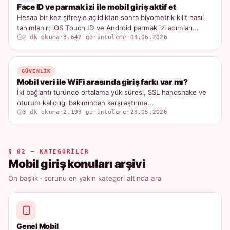
Face ID ve parmak izi ile mobil giriş aktif et
Hesap bir kez şifreyle açıldıktan sonra biyometrik kilit nasıl
tanımlanır; iOS Touch ID ve Android parmak izi adımları...
2 dk okuma
·
3.642 görüntüleme
·
03.06.2026
GÜVENLIK
Mobil veri ile WiFi arasında giriş farkı var mı?
İki bağlantı türünde ortalama yük süresi, SSL handshake ve
oturum kalıcılığı bakımından karşılaştırma...
3 dk okuma
·
2.193 görüntüleme
·
28.05.2026
§ 02 — KATEGORILER
Mobil giriş konuları arşivi
On başlık · sorunu en yakın kategori altında ara
Genel Mobil