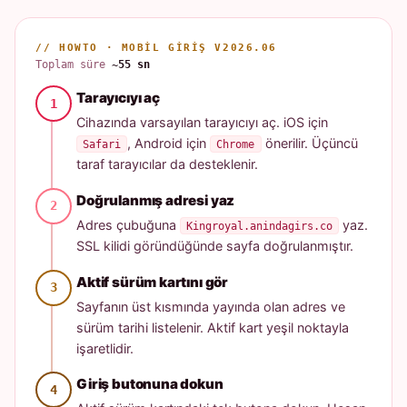
// HOWTO · MOBIL GIRIŞ V2026.06
Toplam süre
~55 sn
Tarayıcıyı aç
Cihazında varsayılan tarayıcıyı aç. iOS için
, Android için
önerilir. Üçüncü
Safari
Chrome
taraf tarayıcılar da desteklenir.
Doğrulanmış adresi yaz
Adres çubuğuna
yaz.
Kingroyal.anindagirs.co
SSL kilidi göründüğünde sayfa doğrulanmıştır.
Aktif sürüm kartını gör
Sayfanın üst kısmında yayında olan adres ve
sürüm tarihi listelenir. Aktif kart yeşil noktayla
işaretlidir.
Giriş butonuna dokun