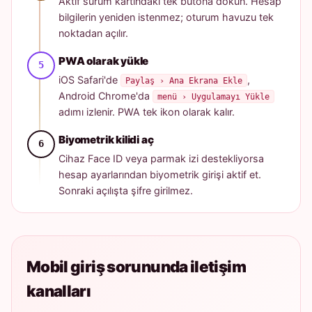
Aktif sürüm kartındaki tek butona dokun. Hesap
bilgilerin yeniden istenmez; oturum havuzu tek
noktadan açılır.
PWA olarak yükle
iOS Safari'de
,
Paylaş › Ana Ekrana Ekle
Android Chrome'da
menü › Uygulamayı Yükle
adımı izlenir. PWA tek ikon olarak kalır.
Biyometrik kilidi aç
Cihaz Face ID veya parmak izi destekliyorsa
hesap ayarlarından biyometrik girişi aktif et.
Sonraki açılışta şifre girilmez.
Mobil giriş sorununda iletişim
kanalları