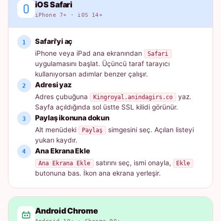
iOS Safari
iPhone 7+ · iOS 14+
Safari'yi aç
iPhone veya iPad ana ekranından
Safari
uygulamasını başlat. Üçüncü taraf tarayıcı
kullanıyorsan adımlar benzer çalışır.
Adresi yaz
Adres çubuğuna
yaz.
Kingroyal.anindagirs.co
Sayfa açıldığında sol üstte SSL kilidi görünür.
Paylaş ikonuna dokun
Alt menüdeki
simgesini seç. Açılan listeyi
Paylaş
yukarı kaydır.
Ana Ekrana Ekle
satırını seç, ismi onayla,
Ana Ekrana Ekle
Ekle
butonuna bas. İkon ana ekrana yerleşir.
Android Chrome