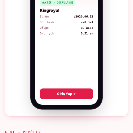
AKTIF · DOĞRULANDI
Kingroyal
Sürüm
v2026.06.12
SSL hash
·a8f3e1
Bölge
EU-WEST
Ort. yük
0.51 sn
Giriş Yap →
§ 01 — POPÜLER