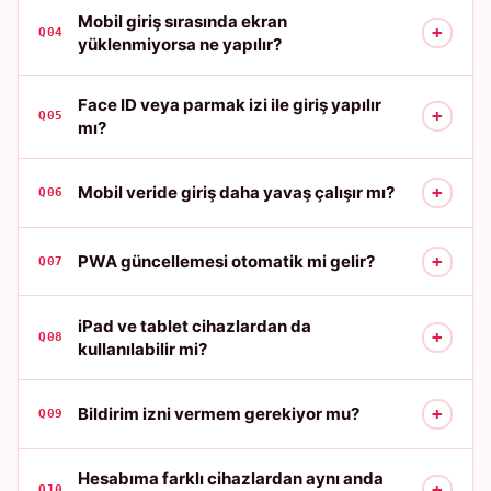
Mobil giriş sırasında ekran
+
Q04
yüklenmiyorsa ne yapılır?
Face ID veya parmak izi ile giriş yapılır
+
Q05
mı?
+
Mobil veride giriş daha yavaş çalışır mı?
Q06
+
PWA güncellemesi otomatik mi gelir?
Q07
iPad ve tablet cihazlardan da
+
Q08
kullanılabilir mi?
+
Bildirim izni vermem gerekiyor mu?
Q09
Hesabıma farklı cihazlardan aynı anda
+
Q10