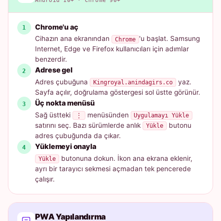
Android 10+ · Chrome 90+
Chrome'u aç
Cihazın ana ekranından
'u başlat. Samsung
Chrome
Internet, Edge ve Firefox kullanıcıları için adımlar
benzerdir.
Adrese gel
Adres çubuğuna
yaz.
Kingroyal.anindagirs.co
Sayfa açılır, doğrulama göstergesi sol üstte görünür.
Üç nokta menüsü
Sağ üstteki
menüsünden
⋮
Uygulamayı Yükle
satırını seç. Bazı sürümlerde anlık
butonu
Yükle
adres çubuğunda da çıkar.
Yüklemeyi onayla
butonuna dokun. İkon ana ekrana eklenir,
Yükle
ayrı bir tarayıcı sekmesi açmadan tek pencerede
çalışır.
PWA Yapılandırma