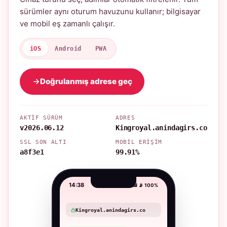
sürümler aynı oturum havuzunu kullanır; bilgisayar
ve mobil eş zamanlı çalışır.
iOS
Android
PWA
Doğrulanmış adrese geç
AKTIF SÜRÜM
ADRES
v2026.06.12
Kingroyal.anindagirs.co
SSL SON ALTI
MOBIL ERIŞIM
a8f3e1
99.91%
14:38
📶 📡 100%
Kingroyal.anindagirs.co