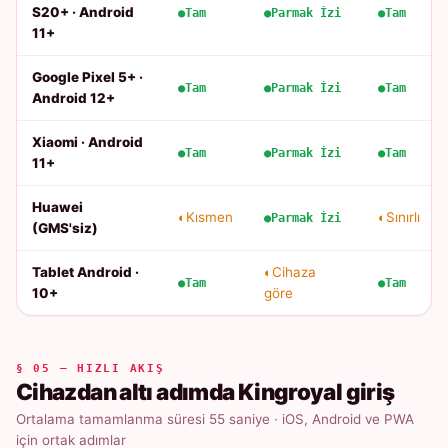
S20+ · Android
Tam
Parmak İzi
Tam
11+
Google Pixel 5+ ·
Tam
Parmak İzi
Tam
Android 12+
Xiaomi · Android
Tam
Parmak İzi
Tam
11+
Huawei
Kısmen
Sınırlı
Parmak İzi
(GMS'siz)
Tablet Android ·
Cihaza
Tam
Tam
10+
göre
§ 05 — HIZLI AKIŞ
Cihazdan altı adımda Kingroyal giriş
Ortalama tamamlanma süresi 55 saniye · iOS, Android ve PWA
için ortak adımlar