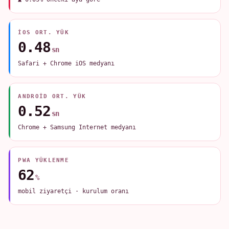
IOS ORT. YÜK
0.48
sn
Safari + Chrome iOS medyanı
ANDROID ORT. YÜK
0.52
sn
Chrome + Samsung Internet medyanı
PWA YÜKLENME
62
%
mobil ziyaretçi · kurulum oranı