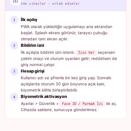
tüm cihazlar · ortak adımlar
İlk açılış
PWA olarak yüklediğin uygulamayı ana ekrandan
başlat. Splash ekranı görünür, tarayıcı çubuğu
olmadan tam ekran açılır.
Bildirim izni
İlk açılışta bildirim izni istenir.
seçersen
İzin Ver
çekim onayı ve oturum uyarıları gelir; reddetsen de
giriş normal çalışır.
Hesap girişi
Kullanıcı adı ve şifrenle bir kez giriş yap. Sonraki
açılışlarda oturum 30 gün boyunca açık kalır,
biyometrik kilitle birleştirilebilir.
Biyometrik aktivasyon
Ayarlar > Güvenlik >
ile aç.
Face ID / Parmak İzi
Cihazda saklanır, sunucuya gönderilmez.