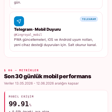
gün.
TELEGRAM
Telegram · Mobil Duyuru
@Kingroyal_mobil
PWA güncellemeleri, iOS ve Android uyum notları,
yeni cihaz desteği duyuruları için. Salt okunur kanal.
§ 06 — METRIKLER
Son 30 günlük mobil performans
Veriler 13.05.2026 - 12.06.2026 aralığını kapsar
MOBIL ERIŞIM
99.91
%
▲ 0.03% önceki aya göre