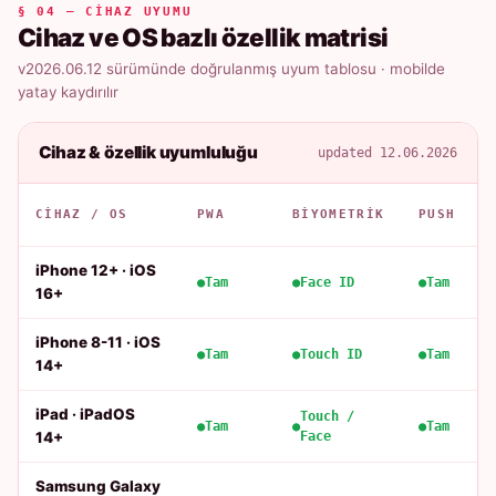
§ 04 — CIHAZ UYUMU
Cihaz ve OS bazlı özellik matrisi
v2026.06.12 sürümünde doğrulanmış uyum tablosu · mobilde
yatay kaydırılır
Cihaz & özellik uyumluluğu
updated 12.06.2026
CIHAZ / OS
PWA
BIYOMETRIK
PUSH
iPhone 12+ · iOS
Tam
Face ID
Tam
16+
iPhone 8-11 · iOS
Tam
Touch ID
Tam
14+
iPad · iPadOS
Touch /
Tam
Tam
14+
Face
Samsung Galaxy