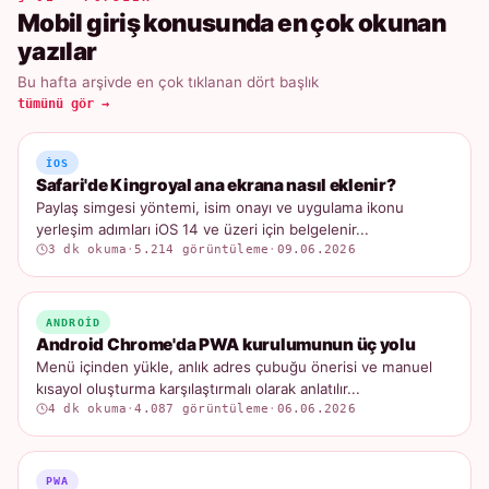
Mobil giriş konusunda en çok okunan
yazılar
Bu hafta arşivde en çok tıklanan dört başlık
tümünü gör →
IOS
Safari'de Kingroyal ana ekrana nasıl eklenir?
Paylaş simgesi yöntemi, isim onayı ve uygulama ikonu
yerleşim adımları iOS 14 ve üzeri için belgelenir...
3 dk okuma
·
5.214 görüntüleme
·
09.06.2026
ANDROID
Android Chrome'da PWA kurulumunun üç yolu
Menü içinden yükle, anlık adres çubuğu önerisi ve manuel
kısayol oluşturma karşılaştırmalı olarak anlatılır...
4 dk okuma
·
4.087 görüntüleme
·
06.06.2026
PWA