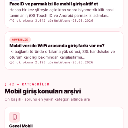
Face ID ve parmak izi ile mobil giriş aktif et
Hesap bir kez şifreyle açıldıktan sonra biyometrik kilit nasıl
tanımlanır; iOS Touch ID ve Android parmak izi adımları...
2 dk okuma
·
3.642 görüntüleme
·
03.06.2026
GÜVENLIK
Mobil veri ile WiFi arasında giriş farkı var mı?
İki bağlantı türünde ortalama yük süresi, SSL handshake ve
oturum kalıcılığı bakımından karşılaştırma...
3 dk okuma
·
2.193 görüntüleme
·
28.05.2026
§ 02 — KATEGORILER
Mobil giriş konuları arşivi
On başlık · sorunu en yakın kategori altında ara
Genel Mobil