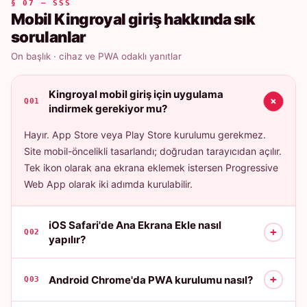
§ 07 — SSS
Mobil Kingroyal giriş hakkında sık
sorulanlar
On başlık · cihaz ve PWA odaklı yanıtlar
Kingroyal mobil giriş için uygulama
+
Q01
indirmek gerekiyor mu?
Hayır. App Store veya Play Store kurulumu gerekmez.
Site mobil-öncelikli tasarlandı; doğrudan tarayıcıdan açılır.
Tek ikon olarak ana ekrana eklemek istersen Progressive
Web App olarak iki adımda kurulabilir.
iOS Safari'de Ana Ekrana Ekle nasıl
+
Q02
yapılır?
+
Android Chrome'da PWA kurulumu nasıl?
Q03