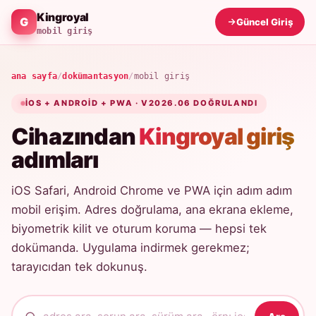
Kingroyal
Güncel Giriş
mobil giriş
ana sayfa
/
dokümantasyon
/
mobil giriş
IOS + ANDROID + PWA · V2026.06 DOĞRULANDI
Cihazından
Kingroyal giriş
adımları
iOS Safari, Android Chrome ve PWA için adım adım
mobil erişim. Adres doğrulama, ana ekrana ekleme,
biyometrik kilit ve oturum koruma — hepsi tek
dokümanda. Uygulama indirmek gerekmez;
tarayıcıdan tek dokunuş.