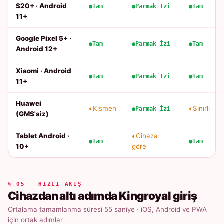
S20+ · Android
Tam
Parmak İzi
Tam
11+
Google Pixel 5+ ·
Tam
Parmak İzi
Tam
Android 12+
Xiaomi · Android
Tam
Parmak İzi
Tam
11+
Huawei
Kısmen
Sınırlı
Parmak İzi
(GMS'siz)
Tablet Android ·
Cihaza
Tam
Tam
10+
göre
§ 05 — HIZLI AKIŞ
Cihazdan altı adımda Kingroyal giriş
Ortalama tamamlanma süresi 55 saniye · iOS, Android ve PWA
için ortak adımlar