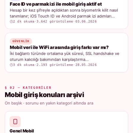
Face ID ve parmak izi ile mobil giriş aktif et
Hesap bir kez şifreyle açıldıktan sonra biyometrik kilit nasıl
tanımlanır; iOS Touch ID ve Android parmak izi adımları...
2 dk okuma
·
3.642 görüntüleme
·
03.06.2026
GÜVENLIK
Mobil veri ile WiFi arasında giriş farkı var mı?
İki bağlantı türünde ortalama yük süresi, SSL handshake ve
oturum kalıcılığı bakımından karşılaştırma...
3 dk okuma
·
2.193 görüntüleme
·
28.05.2026
§ 02 — KATEGORILER
Mobil giriş konuları arşivi
On başlık · sorunu en yakın kategori altında ara
Genel Mobil