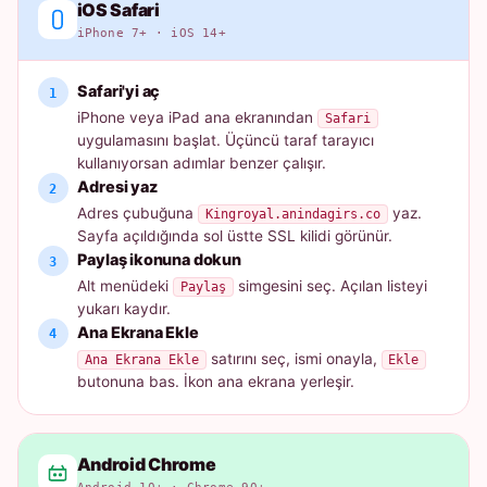
iOS Safari
iPhone 7+ · iOS 14+
Safari'yi aç
iPhone veya iPad ana ekranından
Safari
uygulamasını başlat. Üçüncü taraf tarayıcı
kullanıyorsan adımlar benzer çalışır.
Adresi yaz
Adres çubuğuna
yaz.
Kingroyal.anindagirs.co
Sayfa açıldığında sol üstte SSL kilidi görünür.
Paylaş ikonuna dokun
Alt menüdeki
simgesini seç. Açılan listeyi
Paylaş
yukarı kaydır.
Ana Ekrana Ekle
satırını seç, ismi onayla,
Ana Ekrana Ekle
Ekle
butonuna bas. İkon ana ekrana yerleşir.
Android Chrome