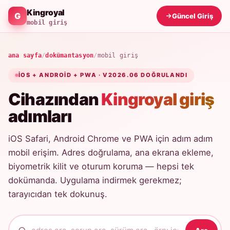
Kingroyal
Güncel Giriş
mobil giriş
ana sayfa
/
dokümantasyon
/
mobil giriş
IOS + ANDROID + PWA · V2026.06 DOĞRULANDI
Cihazından
Kingroyal giriş
adımları
iOS Safari, Android Chrome ve PWA için adım adım
mobil erişim. Adres doğrulama, ana ekrana ekleme,
biyometrik kilit ve oturum koruma — hepsi tek
dokümanda. Uygulama indirmek gerekmez;
tarayıcıdan tek dokunuş.