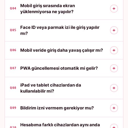
Mobil giriş sırasında ekran
+
Q04
yüklenmiyorsa ne yapılır?
Face ID veya parmak izi ile giriş yapılır
+
Q05
mı?
+
Mobil veride giriş daha yavaş çalışır mı?
Q06
+
PWA güncellemesi otomatik mi gelir?
Q07
iPad ve tablet cihazlardan da
+
Q08
kullanılabilir mi?
+
Bildirim izni vermem gerekiyor mu?
Q09
Hesabıma farklı cihazlardan aynı anda
+
Q10