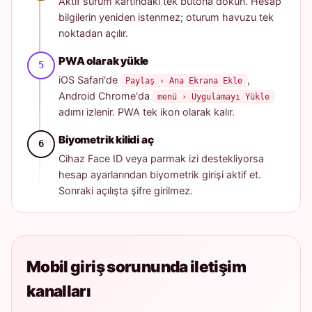
Aktif sürüm kartındaki tek butona dokun. Hesap
bilgilerin yeniden istenmez; oturum havuzu tek
noktadan açılır.
PWA olarak yükle
iOS Safari'de
,
Paylaş › Ana Ekrana Ekle
Android Chrome'da
menü › Uygulamayı Yükle
adımı izlenir. PWA tek ikon olarak kalır.
Biyometrik kilidi aç
Cihaz Face ID veya parmak izi destekliyorsa
hesap ayarlarından biyometrik girişi aktif et.
Sonraki açılışta şifre girilmez.
Mobil giriş sorununda iletişim
kanalları