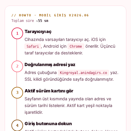
// HOWTO · MOBIL GIRIŞ V2026.06
Toplam süre
~55 sn
Tarayıcıyı aç
Cihazında varsayılan tarayıcıyı aç. iOS için
, Android için
önerilir. Üçüncü
Safari
Chrome
taraf tarayıcılar da desteklenir.
Doğrulanmış adresi yaz
Adres çubuğuna
yaz.
Kingroyal.anindagirs.co
SSL kilidi göründüğünde sayfa doğrulanmıştır.
Aktif sürüm kartını gör
Sayfanın üst kısmında yayında olan adres ve
sürüm tarihi listelenir. Aktif kart yeşil noktayla
işaretlidir.
Giriş butonuna dokun