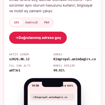
sürümler aynı oturum havuzunu kullanır; bilgisayar
ve mobil eş zamanlı çalışır.
iOS
Android
PWA
Doğrulanmış adrese geç
AKTIF SÜRÜM
ADRES
v2026.06.12
Kingroyal.anindagirs.co
SSL SON ALTI
MOBIL ERIŞIM
a8f3e1
99.91%
14:38
📶 📡 100%
Kingroyal.anindagirs.co