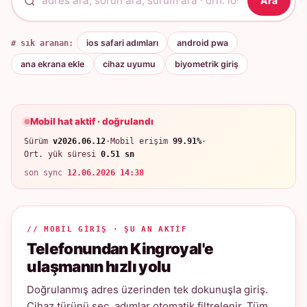
Ara
# sık aranan:
ios safari adımları
android pwa
ana ekrana ekle
cihaz uyumu
biyometrik giriş
Mobil hat aktif · doğrulandı
Sürüm
v2026.06.12
·
Mobil erişim
99.91%
·
Ort. yük süresi
0.51 sn
son sync
12.06.2026 14:38
// MOBIL GIRIŞ · ŞU AN AKTIF
Telefonundan Kingroyal'e
ulaşmanın hızlı yolu
Doğrulanmış adres üzerinden tek dokunuşla giriş.
Cihaz türünü seç, adımlar otomatik filtrelenir. Tüm