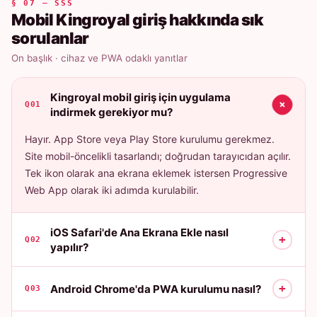
§ 07 — SSS
Mobil Kingroyal giriş hakkında sık
sorulanlar
On başlık · cihaz ve PWA odaklı yanıtlar
Kingroyal mobil giriş için uygulama
+
Q01
indirmek gerekiyor mu?
Hayır. App Store veya Play Store kurulumu gerekmez.
Site mobil-öncelikli tasarlandı; doğrudan tarayıcıdan açılır.
Tek ikon olarak ana ekrana eklemek istersen Progressive
Web App olarak iki adımda kurulabilir.
iOS Safari'de Ana Ekrana Ekle nasıl
+
Q02
yapılır?
+
Android Chrome'da PWA kurulumu nasıl?
Q03