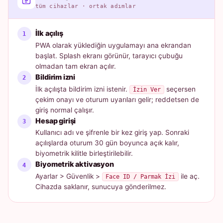
tüm cihazlar · ortak adımlar
İlk açılış
PWA olarak yüklediğin uygulamayı ana ekrandan
başlat. Splash ekranı görünür, tarayıcı çubuğu
olmadan tam ekran açılır.
Bildirim izni
İlk açılışta bildirim izni istenir.
seçersen
İzin Ver
çekim onayı ve oturum uyarıları gelir; reddetsen de
giriş normal çalışır.
Hesap girişi
Kullanıcı adı ve şifrenle bir kez giriş yap. Sonraki
açılışlarda oturum 30 gün boyunca açık kalır,
biyometrik kilitle birleştirilebilir.
Biyometrik aktivasyon
Ayarlar > Güvenlik >
ile aç.
Face ID / Parmak İzi
Cihazda saklanır, sunucuya gönderilmez.