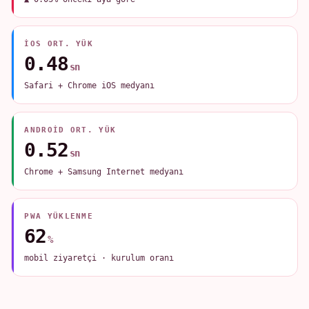
IOS ORT. YÜK
0.48
sn
Safari + Chrome iOS medyanı
ANDROID ORT. YÜK
0.52
sn
Chrome + Samsung Internet medyanı
PWA YÜKLENME
62
%
mobil ziyaretçi · kurulum oranı