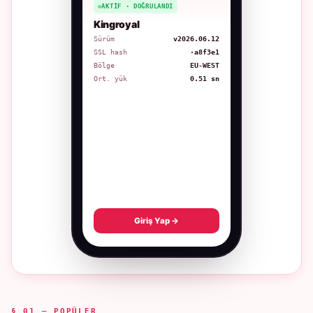
AKTIF · DOĞRULANDI
Kingroyal
Sürüm
v2026.06.12
SSL hash
·a8f3e1
Bölge
EU-WEST
Ort. yük
0.51 sn
Giriş Yap →
§ 01 — POPÜLER