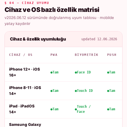
§ 04 — CIHAZ UYUMU
Cihaz ve OS bazlı özellik matrisi
v2026.06.12 sürümünde doğrulanmış uyum tablosu · mobilde
yatay kaydırılır
Cihaz & özellik uyumluluğu
updated 12.06.2026
CIHAZ / OS
PWA
BIYOMETRIK
PUSH
iPhone 12+ · iOS
Tam
Face ID
Tam
16+
iPhone 8-11 · iOS
Tam
Touch ID
Tam
14+
iPad · iPadOS
Touch /
Tam
Tam
14+
Face
Samsung Galaxy