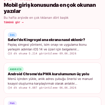
Mobil giriş konusunda en çok okunan
yazılar
Bu hafta arşivde en çok tıklanan dört başlık
tümünü gör →
IOS
Safari'de Kingroyal ana ekrana nasıl eklenir?
Paylaş simgesi yöntemi, isim onayı ve uygulama ikonu
yerleşim adımları iOS 14 ve üzeri için belgelenir...
3 dk okuma
·
5.214 görüntüleme
·
09.06.2026
ANDROID
Android Chrome'da PWA kurulumunun üç yolu
Menü içinden yükle, anlık adres çubuğu önerisi ve manuel
kısayol oluşturma karşılaştırmalı olarak anlatılır...
4 dk okuma
·
4.087 görüntüleme
·
06.06.2026
PWA