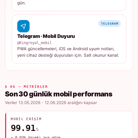
gün.
TELEGRAM
Telegram · Mobil Duyuru
@Kingroyal_mobil
PWA güncellemeleri, iOS ve Android uyum notları,
yeni cihaz desteği duyuruları için. Salt okunur kanal.
§ 06 — METRIKLER
Son 30 günlük mobil performans
Veriler 13.05.2026 - 12.06.2026 aralığını kapsar
MOBIL ERIŞIM
99.91
%
▲ 0.03% önceki aya göre