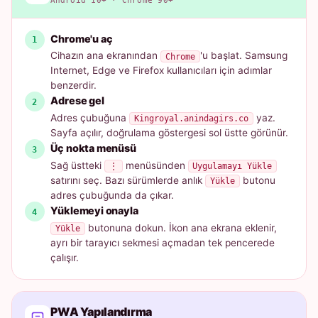
Android 10+ · Chrome 90+
Chrome'u aç
Cihazın ana ekranından
'u başlat. Samsung
Chrome
Internet, Edge ve Firefox kullanıcıları için adımlar
benzerdir.
Adrese gel
Adres çubuğuna
yaz.
Kingroyal.anindagirs.co
Sayfa açılır, doğrulama göstergesi sol üstte görünür.
Üç nokta menüsü
Sağ üstteki
menüsünden
⋮
Uygulamayı Yükle
satırını seç. Bazı sürümlerde anlık
butonu
Yükle
adres çubuğunda da çıkar.
Yüklemeyi onayla
butonuna dokun. İkon ana ekrana eklenir,
Yükle
ayrı bir tarayıcı sekmesi açmadan tek pencerede
çalışır.
PWA Yapılandırma