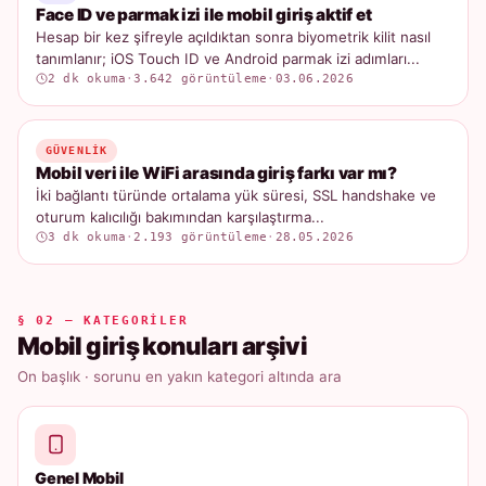
Face ID ve parmak izi ile mobil giriş aktif et
Hesap bir kez şifreyle açıldıktan sonra biyometrik kilit nasıl
tanımlanır; iOS Touch ID ve Android parmak izi adımları...
2 dk okuma
·
3.642 görüntüleme
·
03.06.2026
GÜVENLIK
Mobil veri ile WiFi arasında giriş farkı var mı?
İki bağlantı türünde ortalama yük süresi, SSL handshake ve
oturum kalıcılığı bakımından karşılaştırma...
3 dk okuma
·
2.193 görüntüleme
·
28.05.2026
§ 02 — KATEGORILER
Mobil giriş konuları arşivi
On başlık · sorunu en yakın kategori altında ara
Genel Mobil