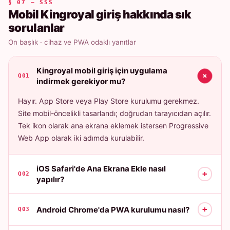
§ 07 — SSS
Mobil Kingroyal giriş hakkında sık
sorulanlar
On başlık · cihaz ve PWA odaklı yanıtlar
Kingroyal mobil giriş için uygulama
+
Q01
indirmek gerekiyor mu?
Hayır. App Store veya Play Store kurulumu gerekmez.
Site mobil-öncelikli tasarlandı; doğrudan tarayıcıdan açılır.
Tek ikon olarak ana ekrana eklemek istersen Progressive
Web App olarak iki adımda kurulabilir.
iOS Safari'de Ana Ekrana Ekle nasıl
+
Q02
yapılır?
+
Android Chrome'da PWA kurulumu nasıl?
Q03