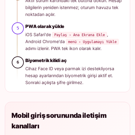
Aktif sürüm kartındaki tek butona dokun. Hesap
bilgilerin yeniden istenmez; oturum havuzu tek
noktadan açılır.
PWA olarak yükle
iOS Safari'de
,
Paylaş › Ana Ekrana Ekle
Android Chrome'da
menü › Uygulamayı Yükle
adımı izlenir. PWA tek ikon olarak kalır.
Biyometrik kilidi aç
Cihaz Face ID veya parmak izi destekliyorsa
hesap ayarlarından biyometrik girişi aktif et.
Sonraki açılışta şifre girilmez.
Mobil giriş sorununda iletişim
kanalları