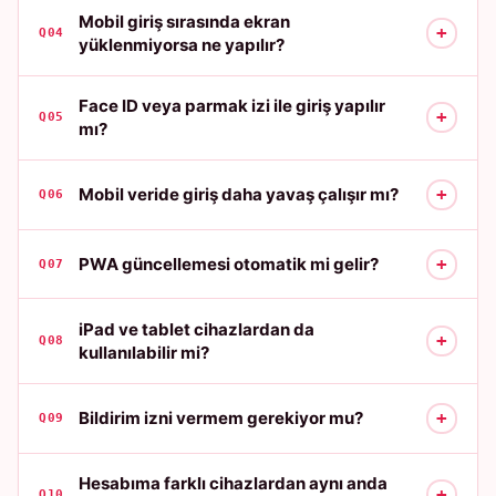
Mobil giriş sırasında ekran
+
Q04
yüklenmiyorsa ne yapılır?
Face ID veya parmak izi ile giriş yapılır
+
Q05
mı?
+
Mobil veride giriş daha yavaş çalışır mı?
Q06
+
PWA güncellemesi otomatik mi gelir?
Q07
iPad ve tablet cihazlardan da
+
Q08
kullanılabilir mi?
+
Bildirim izni vermem gerekiyor mu?
Q09
Hesabıma farklı cihazlardan aynı anda
+
Q10