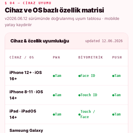
§ 04 — CIHAZ UYUMU
Cihaz ve OS bazlı özellik matrisi
v2026.06.12 sürümünde doğrulanmış uyum tablosu · mobilde
yatay kaydırılır
Cihaz & özellik uyumluluğu
updated 12.06.2026
CIHAZ / OS
PWA
BIYOMETRIK
PUSH
iPhone 12+ · iOS
Tam
Face ID
Tam
16+
iPhone 8-11 · iOS
Tam
Touch ID
Tam
14+
iPad · iPadOS
Touch /
Tam
Tam
14+
Face
Samsung Galaxy