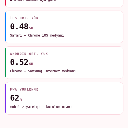
IOS ORT. YÜK
0.48
sn
Safari + Chrome iOS medyanı
ANDROID ORT. YÜK
0.52
sn
Chrome + Samsung Internet medyanı
PWA YÜKLENME
62
%
mobil ziyaretçi · kurulum oranı