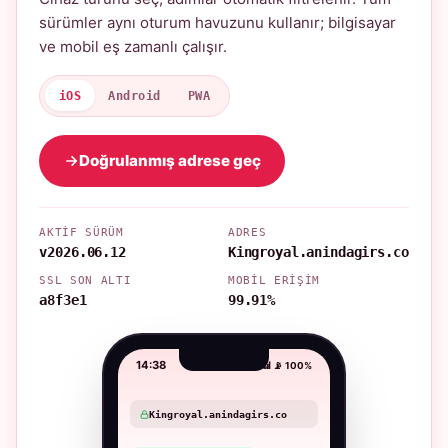
sürümler aynı oturum havuzunu kullanır; bilgisayar
ve mobil eş zamanlı çalışır.
iOS
Android
PWA
Doğrulanmış adrese geç
AKTIF SÜRÜM
ADRES
v2026.06.12
Kingroyal.anindagirs.co
SSL SON ALTI
MOBIL ERIŞIM
a8f3e1
99.91%
14:38
📶 📡 100%
Kingroyal.anindagirs.co