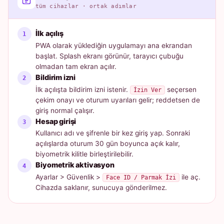
tüm cihazlar · ortak adımlar
İlk açılış
PWA olarak yüklediğin uygulamayı ana ekrandan
başlat. Splash ekranı görünür, tarayıcı çubuğu
olmadan tam ekran açılır.
Bildirim izni
İlk açılışta bildirim izni istenir.
seçersen
İzin Ver
çekim onayı ve oturum uyarıları gelir; reddetsen de
giriş normal çalışır.
Hesap girişi
Kullanıcı adı ve şifrenle bir kez giriş yap. Sonraki
açılışlarda oturum 30 gün boyunca açık kalır,
biyometrik kilitle birleştirilebilir.
Biyometrik aktivasyon
Ayarlar > Güvenlik >
ile aç.
Face ID / Parmak İzi
Cihazda saklanır, sunucuya gönderilmez.