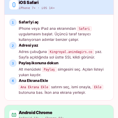
iOS Safari
iPhone 7+ · iOS 14+
Safari'yi aç
iPhone veya iPad ana ekranından
Safari
uygulamasını başlat. Üçüncü taraf tarayıcı
kullanıyorsan adımlar benzer çalışır.
Adresi yaz
Adres çubuğuna
yaz.
Kingroyal.anindagirs.co
Sayfa açıldığında sol üstte SSL kilidi görünür.
Paylaş ikonuna dokun
Alt menüdeki
simgesini seç. Açılan listeyi
Paylaş
yukarı kaydır.
Ana Ekrana Ekle
satırını seç, ismi onayla,
Ana Ekrana Ekle
Ekle
butonuna bas. İkon ana ekrana yerleşir.
Android Chrome