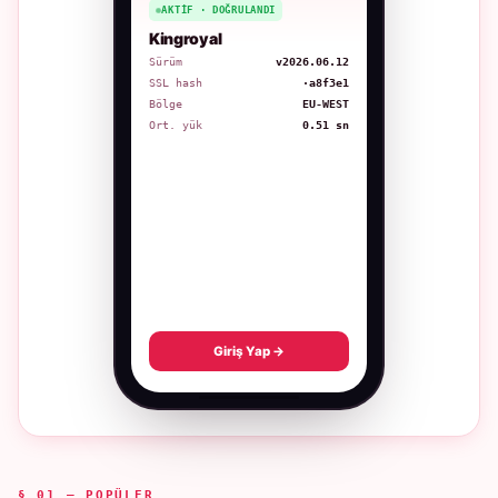
AKTIF · DOĞRULANDI
Kingroyal
Sürüm
v2026.06.12
SSL hash
·a8f3e1
Bölge
EU-WEST
Ort. yük
0.51 sn
Giriş Yap →
§ 01 — POPÜLER