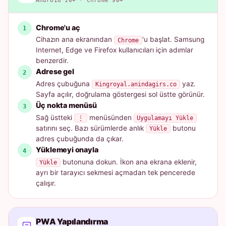
Android 10+ · Chrome 90+
Chrome'u aç
Cihazın ana ekranından
'u başlat. Samsung
Chrome
Internet, Edge ve Firefox kullanıcıları için adımlar
benzerdir.
Adrese gel
Adres çubuğuna
yaz.
Kingroyal.anindagirs.co
Sayfa açılır, doğrulama göstergesi sol üstte görünür.
Üç nokta menüsü
Sağ üstteki
menüsünden
⋮
Uygulamayı Yükle
satırını seç. Bazı sürümlerde anlık
butonu
Yükle
adres çubuğunda da çıkar.
Yüklemeyi onayla
butonuna dokun. İkon ana ekrana eklenir,
Yükle
ayrı bir tarayıcı sekmesi açmadan tek pencerede
çalışır.
PWA Yapılandırma