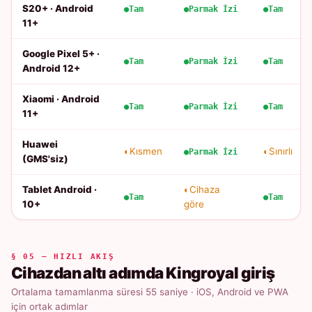
S20+ · Android
Tam
Parmak İzi
Tam
11+
Google Pixel 5+ ·
Tam
Parmak İzi
Tam
Android 12+
Xiaomi · Android
Tam
Parmak İzi
Tam
11+
Huawei
Kısmen
Sınırlı
Parmak İzi
(GMS'siz)
Tablet Android ·
Cihaza
Tam
Tam
10+
göre
§ 05 — HIZLI AKIŞ
Cihazdan altı adımda Kingroyal giriş
Ortalama tamamlanma süresi 55 saniye · iOS, Android ve PWA
için ortak adımlar