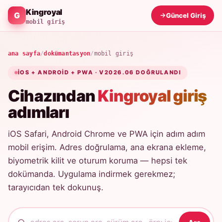
Kingroyal
Güncel Giriş
mobil giriş
ana sayfa
/
dokümantasyon
/
mobil giriş
IOS + ANDROID + PWA · V2026.06 DOĞRULANDI
Cihazından
Kingroyal giriş
adımları
iOS Safari, Android Chrome ve PWA için adım adım
mobil erişim. Adres doğrulama, ana ekrana ekleme,
biyometrik kilit ve oturum koruma — hepsi tek
dokümanda. Uygulama indirmek gerekmez;
tarayıcıdan tek dokunuş.