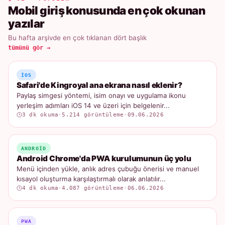
Mobil giriş konusunda en çok okunan
yazılar
Bu hafta arşivde en çok tıklanan dört başlık
tümünü gör →
IOS
Safari'de Kingroyal ana ekrana nasıl eklenir?
Paylaş simgesi yöntemi, isim onayı ve uygulama ikonu
yerleşim adımları iOS 14 ve üzeri için belgelenir...
3 dk okuma
·
5.214 görüntüleme
·
09.06.2026
ANDROID
Android Chrome'da PWA kurulumunun üç yolu
Menü içinden yükle, anlık adres çubuğu önerisi ve manuel
kısayol oluşturma karşılaştırmalı olarak anlatılır...
4 dk okuma
·
4.087 görüntüleme
·
06.06.2026
PWA