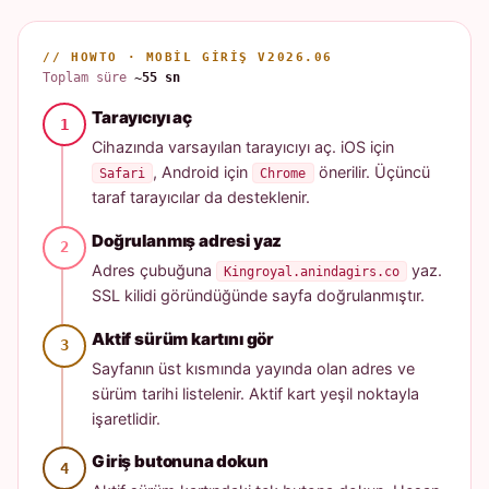
// HOWTO · MOBIL GIRIŞ V2026.06
Toplam süre
~55 sn
Tarayıcıyı aç
Cihazında varsayılan tarayıcıyı aç. iOS için
, Android için
önerilir. Üçüncü
Safari
Chrome
taraf tarayıcılar da desteklenir.
Doğrulanmış adresi yaz
Adres çubuğuna
yaz.
Kingroyal.anindagirs.co
SSL kilidi göründüğünde sayfa doğrulanmıştır.
Aktif sürüm kartını gör
Sayfanın üst kısmında yayında olan adres ve
sürüm tarihi listelenir. Aktif kart yeşil noktayla
işaretlidir.
Giriş butonuna dokun