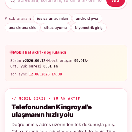
Ara
# sık aranan:
ios safari adımları
android pwa
ana ekrana ekle
cihaz uyumu
biyometrik giriş
Mobil hat aktif · doğrulandı
Sürüm
v2026.06.12
·
Mobil erişim
99.91%
·
Ort. yük süresi
0.51 sn
son sync
12.06.2026 14:38
// MOBIL GIRIŞ · ŞU AN AKTIF
Telefonundan Kingroyal'e
ulaşmanın hızlı yolu
Doğrulanmış adres üzerinden tek dokunuşla giriş.
Cihaz türünü seç, adımlar otomatik filtrelenir. Tüm