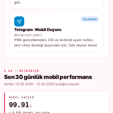
gün.
TELEGRAM
Telegram · Mobil Duyuru
@Kingroyal_mobil
PWA güncellemeleri, iOS ve Android uyum notları,
yeni cihaz desteği duyuruları için. Salt okunur kanal.
§ 06 — METRIKLER
Son 30 günlük mobil performans
Veriler 13.05.2026 - 12.06.2026 aralığını kapsar
MOBIL ERIŞIM
99.91
%
▲ 0.03% önceki aya göre