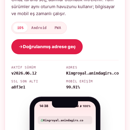
sürümler aynı oturum havuzunu kullanır; bilgisayar
ve mobil eş zamanlı çalışır.
iOS
Android
PWA
Doğrulanmış adrese geç
AKTIF SÜRÜM
ADRES
v2026.06.12
Kingroyal.anindagirs.co
SSL SON ALTI
MOBIL ERIŞIM
a8f3e1
99.91%
14:38
📶 📡 100%
Kingroyal.anindagirs.co