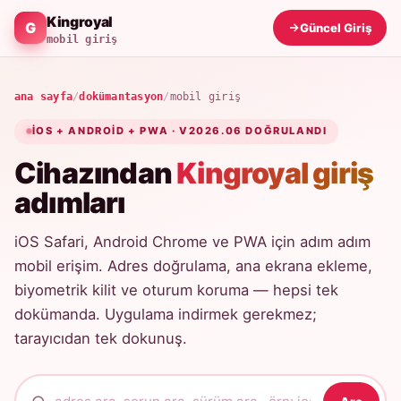
Kingroyal
Güncel Giriş
mobil giriş
ana sayfa
/
dokümantasyon
/
mobil giriş
IOS + ANDROID + PWA · V2026.06 DOĞRULANDI
Cihazından
Kingroyal giriş
adımları
iOS Safari, Android Chrome ve PWA için adım adım
mobil erişim. Adres doğrulama, ana ekrana ekleme,
biyometrik kilit ve oturum koruma — hepsi tek
dokümanda. Uygulama indirmek gerekmez;
tarayıcıdan tek dokunuş.