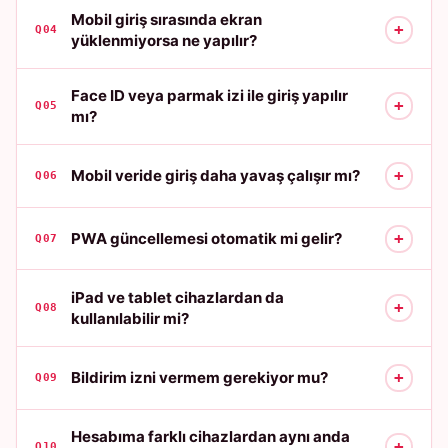
Mobil giriş sırasında ekran
+
Q04
yüklenmiyorsa ne yapılır?
Face ID veya parmak izi ile giriş yapılır
+
Q05
mı?
+
Mobil veride giriş daha yavaş çalışır mı?
Q06
+
PWA güncellemesi otomatik mi gelir?
Q07
iPad ve tablet cihazlardan da
+
Q08
kullanılabilir mi?
+
Bildirim izni vermem gerekiyor mu?
Q09
Hesabıma farklı cihazlardan aynı anda
+
Q10