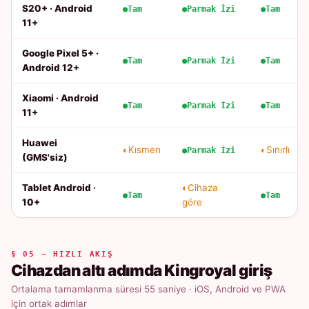
S20+ · Android
Tam
Parmak İzi
Tam
11+
Google Pixel 5+ ·
Tam
Parmak İzi
Tam
Android 12+
Xiaomi · Android
Tam
Parmak İzi
Tam
11+
Huawei
Kısmen
Sınırlı
Parmak İzi
(GMS'siz)
Tablet Android ·
Cihaza
Tam
Tam
10+
göre
§ 05 — HIZLI AKIŞ
Cihazdan altı adımda Kingroyal giriş
Ortalama tamamlanma süresi 55 saniye · iOS, Android ve PWA
için ortak adımlar