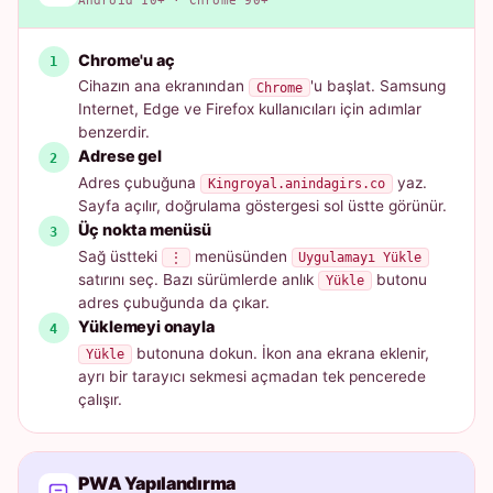
Android 10+ · Chrome 90+
Chrome'u aç
Cihazın ana ekranından
'u başlat. Samsung
Chrome
Internet, Edge ve Firefox kullanıcıları için adımlar
benzerdir.
Adrese gel
Adres çubuğuna
yaz.
Kingroyal.anindagirs.co
Sayfa açılır, doğrulama göstergesi sol üstte görünür.
Üç nokta menüsü
Sağ üstteki
menüsünden
⋮
Uygulamayı Yükle
satırını seç. Bazı sürümlerde anlık
butonu
Yükle
adres çubuğunda da çıkar.
Yüklemeyi onayla
butonuna dokun. İkon ana ekrana eklenir,
Yükle
ayrı bir tarayıcı sekmesi açmadan tek pencerede
çalışır.
PWA Yapılandırma