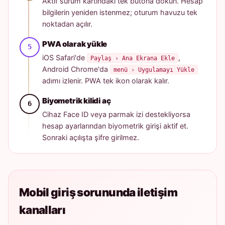
Aktif sürüm kartındaki tek butona dokun. Hesap
bilgilerin yeniden istenmez; oturum havuzu tek
noktadan açılır.
PWA olarak yükle
iOS Safari'de
,
Paylaş › Ana Ekrana Ekle
Android Chrome'da
menü › Uygulamayı Yükle
adımı izlenir. PWA tek ikon olarak kalır.
Biyometrik kilidi aç
Cihaz Face ID veya parmak izi destekliyorsa
hesap ayarlarından biyometrik girişi aktif et.
Sonraki açılışta şifre girilmez.
Mobil giriş sorununda iletişim
kanalları