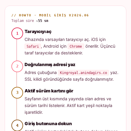
// HOWTO · MOBIL GIRIŞ V2026.06
Toplam süre
~55 sn
Tarayıcıyı aç
Cihazında varsayılan tarayıcıyı aç. iOS için
, Android için
önerilir. Üçüncü
Safari
Chrome
taraf tarayıcılar da desteklenir.
Doğrulanmış adresi yaz
Adres çubuğuna
yaz.
Kingroyal.anindagirs.co
SSL kilidi göründüğünde sayfa doğrulanmıştır.
Aktif sürüm kartını gör
Sayfanın üst kısmında yayında olan adres ve
sürüm tarihi listelenir. Aktif kart yeşil noktayla
işaretlidir.
Giriş butonuna dokun