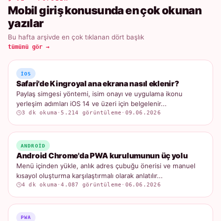
Mobil giriş konusunda en çok okunan
yazılar
Bu hafta arşivde en çok tıklanan dört başlık
tümünü gör →
IOS
Safari'de Kingroyal ana ekrana nasıl eklenir?
Paylaş simgesi yöntemi, isim onayı ve uygulama ikonu
yerleşim adımları iOS 14 ve üzeri için belgelenir...
3 dk okuma
·
5.214 görüntüleme
·
09.06.2026
ANDROID
Android Chrome'da PWA kurulumunun üç yolu
Menü içinden yükle, anlık adres çubuğu önerisi ve manuel
kısayol oluşturma karşılaştırmalı olarak anlatılır...
4 dk okuma
·
4.087 görüntüleme
·
06.06.2026
PWA