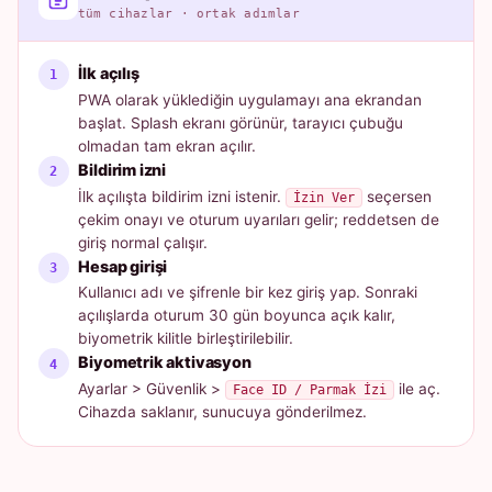
tüm cihazlar · ortak adımlar
İlk açılış
PWA olarak yüklediğin uygulamayı ana ekrandan
başlat. Splash ekranı görünür, tarayıcı çubuğu
olmadan tam ekran açılır.
Bildirim izni
İlk açılışta bildirim izni istenir.
seçersen
İzin Ver
çekim onayı ve oturum uyarıları gelir; reddetsen de
giriş normal çalışır.
Hesap girişi
Kullanıcı adı ve şifrenle bir kez giriş yap. Sonraki
açılışlarda oturum 30 gün boyunca açık kalır,
biyometrik kilitle birleştirilebilir.
Biyometrik aktivasyon
Ayarlar > Güvenlik >
ile aç.
Face ID / Parmak İzi
Cihazda saklanır, sunucuya gönderilmez.