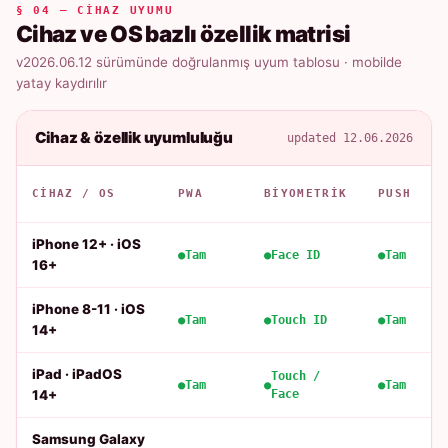
§ 04 — CIHAZ UYUMU
Cihaz ve OS bazlı özellik matrisi
v2026.06.12 sürümünde doğrulanmış uyum tablosu · mobilde
yatay kaydırılır
Cihaz & özellik uyumluluğu
updated 12.06.2026
CIHAZ / OS
PWA
BIYOMETRIK
PUSH
iPhone 12+ · iOS
Tam
Face ID
Tam
16+
iPhone 8-11 · iOS
Tam
Touch ID
Tam
14+
iPad · iPadOS
Touch /
Tam
Tam
14+
Face
Samsung Galaxy