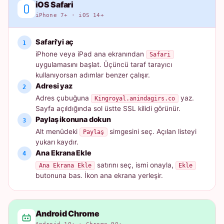
iOS Safari
iPhone 7+ · iOS 14+
Safari'yi aç
iPhone veya iPad ana ekranından
Safari
uygulamasını başlat. Üçüncü taraf tarayıcı
kullanıyorsan adımlar benzer çalışır.
Adresi yaz
Adres çubuğuna
yaz.
Kingroyal.anindagirs.co
Sayfa açıldığında sol üstte SSL kilidi görünür.
Paylaş ikonuna dokun
Alt menüdeki
simgesini seç. Açılan listeyi
Paylaş
yukarı kaydır.
Ana Ekrana Ekle
satırını seç, ismi onayla,
Ana Ekrana Ekle
Ekle
butonuna bas. İkon ana ekrana yerleşir.
Android Chrome