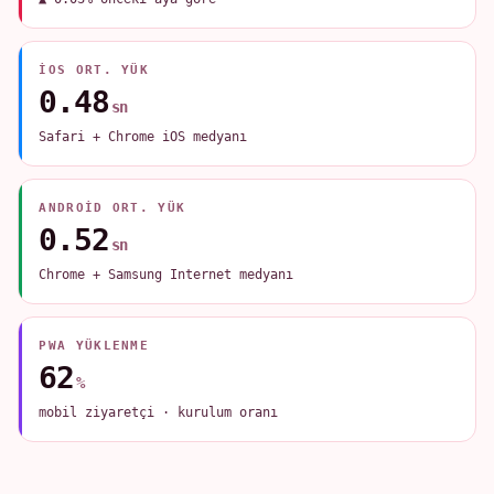
IOS ORT. YÜK
0.48
sn
Safari + Chrome iOS medyanı
ANDROID ORT. YÜK
0.52
sn
Chrome + Samsung Internet medyanı
PWA YÜKLENME
62
%
mobil ziyaretçi · kurulum oranı