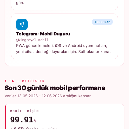
gün.
TELEGRAM
Telegram · Mobil Duyuru
@Kingroyal_mobil
PWA güncellemeleri, iOS ve Android uyum notları,
yeni cihaz desteği duyuruları için. Salt okunur kanal.
§ 06 — METRIKLER
Son 30 günlük mobil performans
Veriler 13.05.2026 - 12.06.2026 aralığını kapsar
MOBIL ERIŞIM
99.91
%
▲ 0.03% önceki aya göre