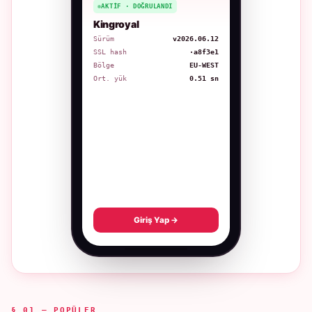
AKTIF · DOĞRULANDI
Kingroyal
Sürüm
v2026.06.12
SSL hash
·a8f3e1
Bölge
EU-WEST
Ort. yük
0.51 sn
Giriş Yap →
§ 01 — POPÜLER