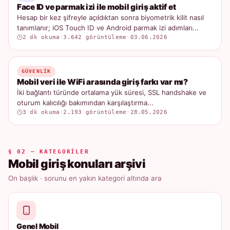
Face ID ve parmak izi ile mobil giriş aktif et
Hesap bir kez şifreyle açıldıktan sonra biyometrik kilit nasıl
tanımlanır; iOS Touch ID ve Android parmak izi adımları...
2 dk okuma
·
3.642 görüntüleme
·
03.06.2026
GÜVENLIK
Mobil veri ile WiFi arasında giriş farkı var mı?
İki bağlantı türünde ortalama yük süresi, SSL handshake ve
oturum kalıcılığı bakımından karşılaştırma...
3 dk okuma
·
2.193 görüntüleme
·
28.05.2026
§ 02 — KATEGORILER
Mobil giriş konuları arşivi
On başlık · sorunu en yakın kategori altında ara
Genel Mobil