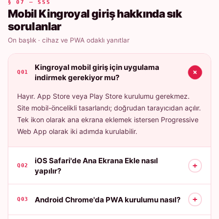
§ 07 — SSS
Mobil Kingroyal giriş hakkında sık
sorulanlar
On başlık · cihaz ve PWA odaklı yanıtlar
Kingroyal mobil giriş için uygulama
+
Q01
indirmek gerekiyor mu?
Hayır. App Store veya Play Store kurulumu gerekmez.
Site mobil-öncelikli tasarlandı; doğrudan tarayıcıdan açılır.
Tek ikon olarak ana ekrana eklemek istersen Progressive
Web App olarak iki adımda kurulabilir.
iOS Safari'de Ana Ekrana Ekle nasıl
+
Q02
yapılır?
+
Android Chrome'da PWA kurulumu nasıl?
Q03