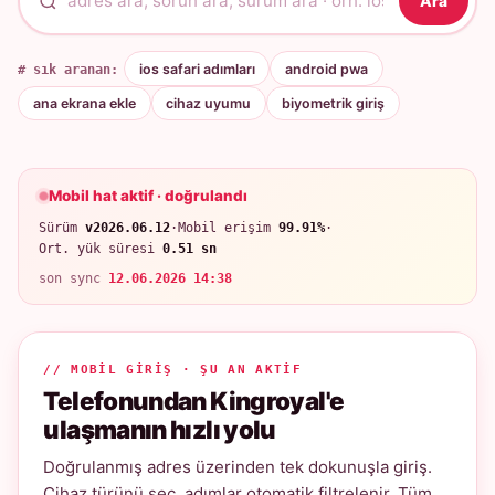
Ara
# sık aranan:
ios safari adımları
android pwa
ana ekrana ekle
cihaz uyumu
biyometrik giriş
Mobil hat aktif · doğrulandı
Sürüm
v2026.06.12
·
Mobil erişim
99.91%
·
Ort. yük süresi
0.51 sn
son sync
12.06.2026 14:38
// MOBIL GIRIŞ · ŞU AN AKTIF
Telefonundan Kingroyal'e
ulaşmanın hızlı yolu
Doğrulanmış adres üzerinden tek dokunuşla giriş.
Cihaz türünü seç, adımlar otomatik filtrelenir. Tüm