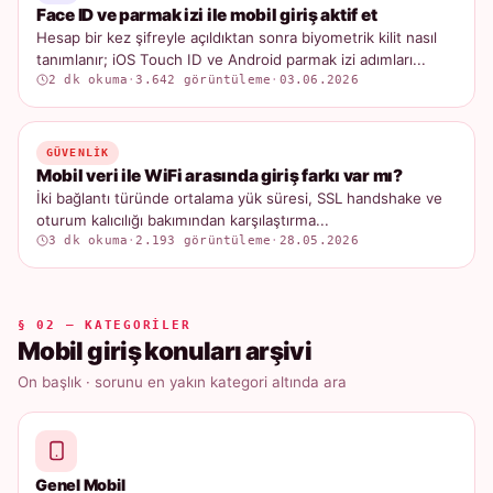
Face ID ve parmak izi ile mobil giriş aktif et
Hesap bir kez şifreyle açıldıktan sonra biyometrik kilit nasıl
tanımlanır; iOS Touch ID ve Android parmak izi adımları...
2 dk okuma
·
3.642 görüntüleme
·
03.06.2026
GÜVENLIK
Mobil veri ile WiFi arasında giriş farkı var mı?
İki bağlantı türünde ortalama yük süresi, SSL handshake ve
oturum kalıcılığı bakımından karşılaştırma...
3 dk okuma
·
2.193 görüntüleme
·
28.05.2026
§ 02 — KATEGORILER
Mobil giriş konuları arşivi
On başlık · sorunu en yakın kategori altında ara
Genel Mobil