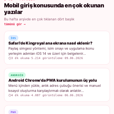
Mobil giriş konusunda en çok okunan
yazılar
Bu hafta arşivde en çok tıklanan dört başlık
tümünü gör →
IOS
Safari'de Kingroyal ana ekrana nasıl eklenir?
Paylaş simgesi yöntemi, isim onayı ve uygulama ikonu
yerleşim adımları iOS 14 ve üzeri için belgelenir...
3 dk okuma
·
5.214 görüntüleme
·
09.06.2026
ANDROID
Android Chrome'da PWA kurulumunun üç yolu
Menü içinden yükle, anlık adres çubuğu önerisi ve manuel
kısayol oluşturma karşılaştırmalı olarak anlatılır...
4 dk okuma
·
4.087 görüntüleme
·
06.06.2026
PWA