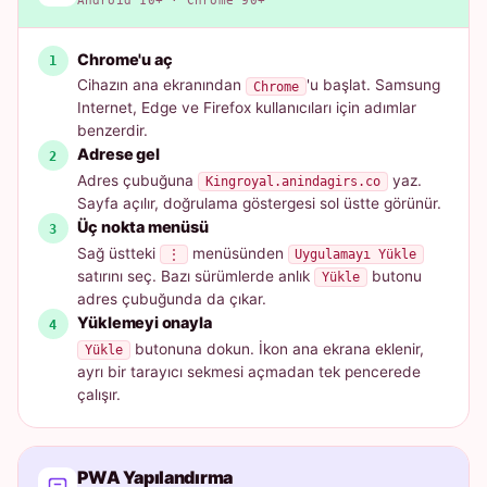
Android 10+ · Chrome 90+
Chrome'u aç
Cihazın ana ekranından
'u başlat. Samsung
Chrome
Internet, Edge ve Firefox kullanıcıları için adımlar
benzerdir.
Adrese gel
Adres çubuğuna
yaz.
Kingroyal.anindagirs.co
Sayfa açılır, doğrulama göstergesi sol üstte görünür.
Üç nokta menüsü
Sağ üstteki
menüsünden
⋮
Uygulamayı Yükle
satırını seç. Bazı sürümlerde anlık
butonu
Yükle
adres çubuğunda da çıkar.
Yüklemeyi onayla
butonuna dokun. İkon ana ekrana eklenir,
Yükle
ayrı bir tarayıcı sekmesi açmadan tek pencerede
çalışır.
PWA Yapılandırma