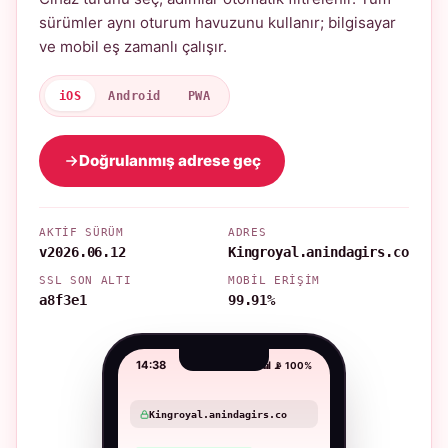
sürümler aynı oturum havuzunu kullanır; bilgisayar
ve mobil eş zamanlı çalışır.
iOS
Android
PWA
Doğrulanmış adrese geç
AKTIF SÜRÜM
ADRES
v2026.06.12
Kingroyal.anindagirs.co
SSL SON ALTI
MOBIL ERIŞIM
a8f3e1
99.91%
14:38
📶 📡 100%
Kingroyal.anindagirs.co