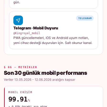
gün.
TELEGRAM
Telegram · Mobil Duyuru
@Kingroyal_mobil
PWA güncellemeleri, iOS ve Android uyum notları,
yeni cihaz desteği duyuruları için. Salt okunur kanal.
§ 06 — METRIKLER
Son 30 günlük mobil performans
Veriler 13.05.2026 - 12.06.2026 aralığını kapsar
MOBIL ERIŞIM
99.91
%
▲ 0.03% önceki aya göre