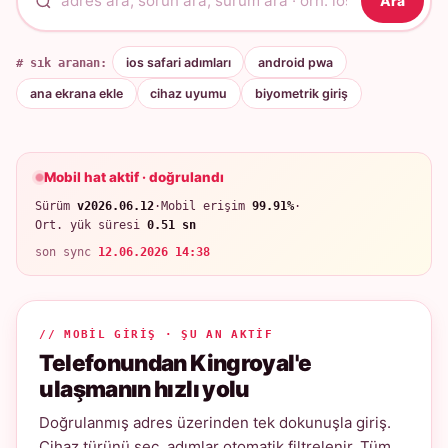
Ara
# sık aranan:
ios safari adımları
android pwa
ana ekrana ekle
cihaz uyumu
biyometrik giriş
Mobil hat aktif · doğrulandı
Sürüm
v2026.06.12
·
Mobil erişim
99.91%
·
Ort. yük süresi
0.51 sn
son sync
12.06.2026 14:38
// MOBIL GIRIŞ · ŞU AN AKTIF
Telefonundan Kingroyal'e
ulaşmanın hızlı yolu
Doğrulanmış adres üzerinden tek dokunuşla giriş.
Cihaz türünü seç, adımlar otomatik filtrelenir. Tüm