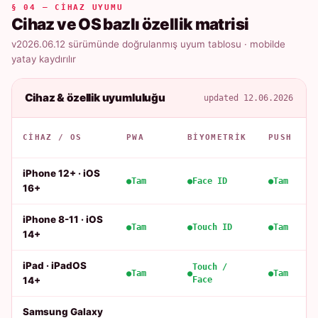
§ 04 — CIHAZ UYUMU
Cihaz ve OS bazlı özellik matrisi
v2026.06.12 sürümünde doğrulanmış uyum tablosu · mobilde
yatay kaydırılır
Cihaz & özellik uyumluluğu
updated 12.06.2026
CIHAZ / OS
PWA
BIYOMETRIK
PUSH
iPhone 12+ · iOS
Tam
Face ID
Tam
16+
iPhone 8-11 · iOS
Tam
Touch ID
Tam
14+
iPad · iPadOS
Touch /
Tam
Tam
14+
Face
Samsung Galaxy