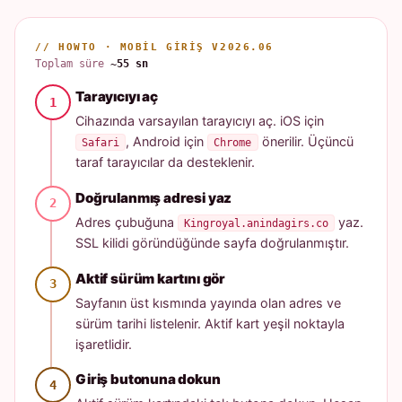
// HOWTO · MOBIL GIRIŞ V2026.06
Toplam süre
~55 sn
Tarayıcıyı aç
Cihazında varsayılan tarayıcıyı aç. iOS için
, Android için
önerilir. Üçüncü
Safari
Chrome
taraf tarayıcılar da desteklenir.
Doğrulanmış adresi yaz
Adres çubuğuna
yaz.
Kingroyal.anindagirs.co
SSL kilidi göründüğünde sayfa doğrulanmıştır.
Aktif sürüm kartını gör
Sayfanın üst kısmında yayında olan adres ve
sürüm tarihi listelenir. Aktif kart yeşil noktayla
işaretlidir.
Giriş butonuna dokun