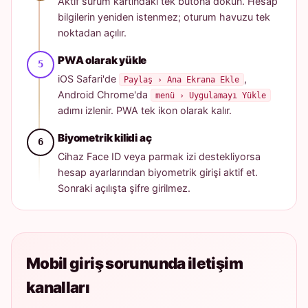
Aktif sürüm kartındaki tek butona dokun. Hesap
bilgilerin yeniden istenmez; oturum havuzu tek
noktadan açılır.
PWA olarak yükle
iOS Safari'de
,
Paylaş › Ana Ekrana Ekle
Android Chrome'da
menü › Uygulamayı Yükle
adımı izlenir. PWA tek ikon olarak kalır.
Biyometrik kilidi aç
Cihaz Face ID veya parmak izi destekliyorsa
hesap ayarlarından biyometrik girişi aktif et.
Sonraki açılışta şifre girilmez.
Mobil giriş sorununda iletişim
kanalları