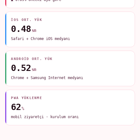
IOS ORT. YÜK
0.48
sn
Safari + Chrome iOS medyanı
ANDROID ORT. YÜK
0.52
sn
Chrome + Samsung Internet medyanı
PWA YÜKLENME
62
%
mobil ziyaretçi · kurulum oranı