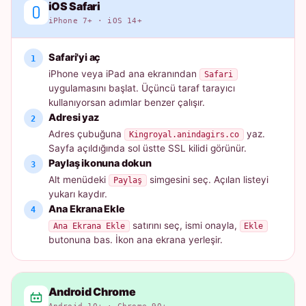
iOS Safari
iPhone 7+ · iOS 14+
Safari'yi aç
iPhone veya iPad ana ekranından
Safari
uygulamasını başlat. Üçüncü taraf tarayıcı
kullanıyorsan adımlar benzer çalışır.
Adresi yaz
Adres çubuğuna
yaz.
Kingroyal.anindagirs.co
Sayfa açıldığında sol üstte SSL kilidi görünür.
Paylaş ikonuna dokun
Alt menüdeki
simgesini seç. Açılan listeyi
Paylaş
yukarı kaydır.
Ana Ekrana Ekle
satırını seç, ismi onayla,
Ana Ekrana Ekle
Ekle
butonuna bas. İkon ana ekrana yerleşir.
Android Chrome