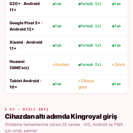
S20+ · Android
Tam
Parmak İzi
Tam
11+
Google Pixel 5+ ·
Tam
Parmak İzi
Tam
Android 12+
Xiaomi · Android
Tam
Parmak İzi
Tam
11+
Huawei
Kısmen
Sınırlı
Parmak İzi
(GMS'siz)
Tablet Android ·
Cihaza
Tam
Tam
10+
göre
§ 05 — HIZLI AKIŞ
Cihazdan altı adımda Kingroyal giriş
Ortalama tamamlanma süresi 55 saniye · iOS, Android ve PWA
için ortak adımlar