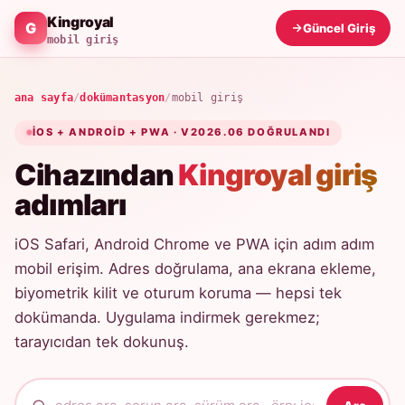
Kingroyal
Güncel Giriş
mobil giriş
ana sayfa
/
dokümantasyon
/
mobil giriş
IOS + ANDROID + PWA · V2026.06 DOĞRULANDI
Cihazından
Kingroyal giriş
adımları
iOS Safari, Android Chrome ve PWA için adım adım
mobil erişim. Adres doğrulama, ana ekrana ekleme,
biyometrik kilit ve oturum koruma — hepsi tek
dokümanda. Uygulama indirmek gerekmez;
tarayıcıdan tek dokunuş.