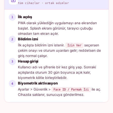
tüm cihazlar · ortak adımlar
İlk açılış
PWA olarak yüklediğin uygulamayı ana ekrandan
başlat. Splash ekranı görünür, tarayıcı çubuğu
olmadan tam ekran açılır.
Bildirim izni
İlk açılışta bildirim izni istenir.
seçersen
İzin Ver
çekim onayı ve oturum uyarıları gelir; reddetsen de
giriş normal çalışır.
Hesap girişi
Kullanıcı adı ve şifrenle bir kez giriş yap. Sonraki
açılışlarda oturum 30 gün boyunca açık kalır,
biyometrik kilitle birleştirilebilir.
Biyometrik aktivasyon
Ayarlar > Güvenlik >
ile aç.
Face ID / Parmak İzi
Cihazda saklanır, sunucuya gönderilmez.