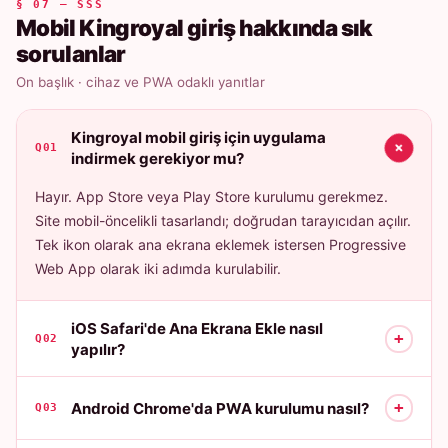
§ 07 — SSS
Mobil Kingroyal giriş hakkında sık
sorulanlar
On başlık · cihaz ve PWA odaklı yanıtlar
Kingroyal mobil giriş için uygulama
+
Q01
indirmek gerekiyor mu?
Hayır. App Store veya Play Store kurulumu gerekmez.
Site mobil-öncelikli tasarlandı; doğrudan tarayıcıdan açılır.
Tek ikon olarak ana ekrana eklemek istersen Progressive
Web App olarak iki adımda kurulabilir.
iOS Safari'de Ana Ekrana Ekle nasıl
+
Q02
yapılır?
+
Android Chrome'da PWA kurulumu nasıl?
Q03