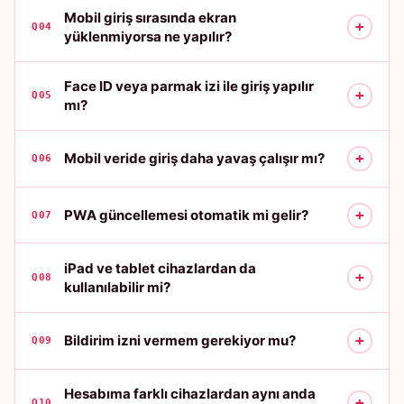
Mobil giriş sırasında ekran
+
Q04
yüklenmiyorsa ne yapılır?
Face ID veya parmak izi ile giriş yapılır
+
Q05
mı?
+
Mobil veride giriş daha yavaş çalışır mı?
Q06
+
PWA güncellemesi otomatik mi gelir?
Q07
iPad ve tablet cihazlardan da
+
Q08
kullanılabilir mi?
+
Bildirim izni vermem gerekiyor mu?
Q09
Hesabıma farklı cihazlardan aynı anda
+
Q10