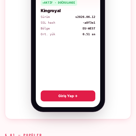
AKTIF · DOĞRULANDI
Kingroyal
Sürüm
v2026.06.12
SSL hash
·a8f3e1
Bölge
EU-WEST
Ort. yük
0.51 sn
Giriş Yap →
§ 01 — POPÜLER