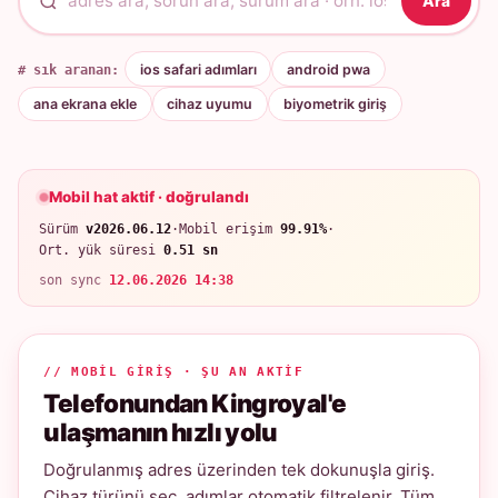
Ara
# sık aranan:
ios safari adımları
android pwa
ana ekrana ekle
cihaz uyumu
biyometrik giriş
Mobil hat aktif · doğrulandı
Sürüm
v2026.06.12
·
Mobil erişim
99.91%
·
Ort. yük süresi
0.51 sn
son sync
12.06.2026 14:38
// MOBIL GIRIŞ · ŞU AN AKTIF
Telefonundan Kingroyal'e
ulaşmanın hızlı yolu
Doğrulanmış adres üzerinden tek dokunuşla giriş.
Cihaz türünü seç, adımlar otomatik filtrelenir. Tüm