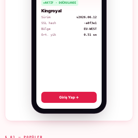
AKTIF · DOĞRULANDI
Kingroyal
Sürüm
v2026.06.12
SSL hash
·a8f3e1
Bölge
EU-WEST
Ort. yük
0.51 sn
Giriş Yap →
§ 01 — POPÜLER