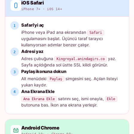
iOS Safari
iPhone 7+ · iOS 14+
Safari'yi aç
iPhone veya iPad ana ekranından
Safari
uygulamasını başlat. Üçüncü taraf tarayıcı
kullanıyorsan adımlar benzer çalışır.
Adresi yaz
Adres çubuğuna
yaz.
Kingroyal.anindagirs.co
Sayfa açıldığında sol üstte SSL kilidi görünür.
Paylaş ikonuna dokun
Alt menüdeki
simgesini seç. Açılan listeyi
Paylaş
yukarı kaydır.
Ana Ekrana Ekle
satırını seç, ismi onayla,
Ana Ekrana Ekle
Ekle
butonuna bas. İkon ana ekrana yerleşir.
Android Chrome