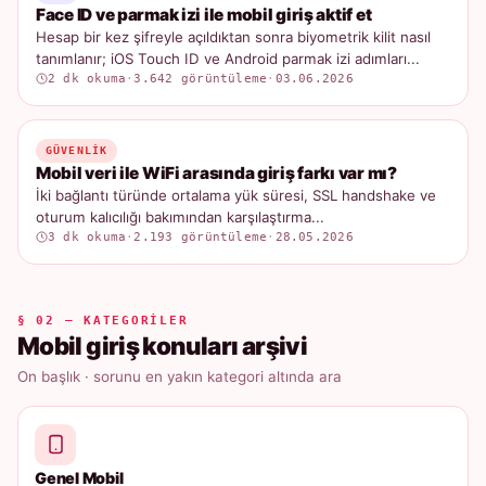
Face ID ve parmak izi ile mobil giriş aktif et
Hesap bir kez şifreyle açıldıktan sonra biyometrik kilit nasıl
tanımlanır; iOS Touch ID ve Android parmak izi adımları...
2 dk okuma
·
3.642 görüntüleme
·
03.06.2026
GÜVENLIK
Mobil veri ile WiFi arasında giriş farkı var mı?
İki bağlantı türünde ortalama yük süresi, SSL handshake ve
oturum kalıcılığı bakımından karşılaştırma...
3 dk okuma
·
2.193 görüntüleme
·
28.05.2026
§ 02 — KATEGORILER
Mobil giriş konuları arşivi
On başlık · sorunu en yakın kategori altında ara
Genel Mobil