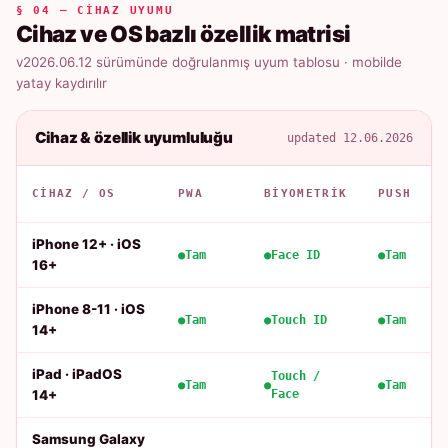
§ 04 — CIHAZ UYUMU
Cihaz ve OS bazlı özellik matrisi
v2026.06.12 sürümünde doğrulanmış uyum tablosu · mobilde
yatay kaydırılır
Cihaz & özellik uyumluluğu
updated 12.06.2026
CIHAZ / OS
PWA
BIYOMETRIK
PUSH
iPhone 12+ · iOS
Tam
Face ID
Tam
16+
iPhone 8-11 · iOS
Tam
Touch ID
Tam
14+
iPad · iPadOS
Touch /
Tam
Tam
14+
Face
Samsung Galaxy