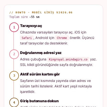
// HOWTO · MOBIL GIRIŞ V2026.06
Toplam süre
~55 sn
Tarayıcıyı aç
Cihazında varsayılan tarayıcıyı aç. iOS için
, Android için
önerilir. Üçüncü
Safari
Chrome
taraf tarayıcılar da desteklenir.
Doğrulanmış adresi yaz
Adres çubuğuna
yaz.
Kingroyal.anindagirs.co
SSL kilidi göründüğünde sayfa doğrulanmıştır.
Aktif sürüm kartını gör
Sayfanın üst kısmında yayında olan adres ve
sürüm tarihi listelenir. Aktif kart yeşil noktayla
işaretlidir.
Giriş butonuna dokun