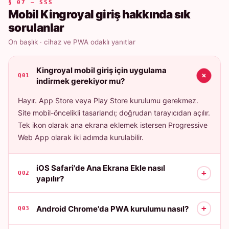
§ 07 — SSS
Mobil Kingroyal giriş hakkında sık
sorulanlar
On başlık · cihaz ve PWA odaklı yanıtlar
Kingroyal mobil giriş için uygulama
+
Q01
indirmek gerekiyor mu?
Hayır. App Store veya Play Store kurulumu gerekmez.
Site mobil-öncelikli tasarlandı; doğrudan tarayıcıdan açılır.
Tek ikon olarak ana ekrana eklemek istersen Progressive
Web App olarak iki adımda kurulabilir.
iOS Safari'de Ana Ekrana Ekle nasıl
+
Q02
yapılır?
+
Android Chrome'da PWA kurulumu nasıl?
Q03