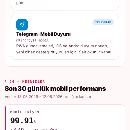
gün.
TELEGRAM
Telegram · Mobil Duyuru
@Kingroyal_mobil
PWA güncellemeleri, iOS ve Android uyum notları,
yeni cihaz desteği duyuruları için. Salt okunur kanal.
§ 06 — METRIKLER
Son 30 günlük mobil performans
Veriler 13.05.2026 - 12.06.2026 aralığını kapsar
MOBIL ERIŞIM
99.91
%
▲ 0.03% önceki aya göre