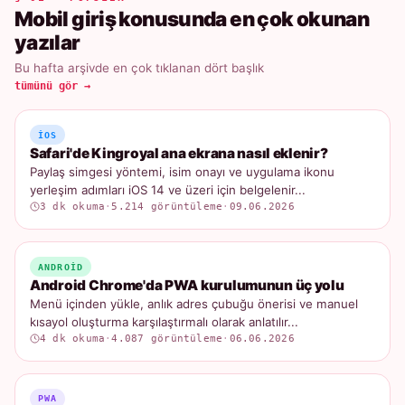
Mobil giriş konusunda en çok okunan
yazılar
Bu hafta arşivde en çok tıklanan dört başlık
tümünü gör →
IOS
Safari'de Kingroyal ana ekrana nasıl eklenir?
Paylaş simgesi yöntemi, isim onayı ve uygulama ikonu
yerleşim adımları iOS 14 ve üzeri için belgelenir...
3 dk okuma
·
5.214 görüntüleme
·
09.06.2026
ANDROID
Android Chrome'da PWA kurulumunun üç yolu
Menü içinden yükle, anlık adres çubuğu önerisi ve manuel
kısayol oluşturma karşılaştırmalı olarak anlatılır...
4 dk okuma
·
4.087 görüntüleme
·
06.06.2026
PWA