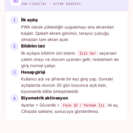
tüm cihazlar · ortak adımlar
İlk açılış
PWA olarak yüklediğin uygulamayı ana ekrandan
başlat. Splash ekranı görünür, tarayıcı çubuğu
olmadan tam ekran açılır.
Bildirim izni
İlk açılışta bildirim izni istenir.
seçersen
İzin Ver
çekim onayı ve oturum uyarıları gelir; reddetsen de
giriş normal çalışır.
Hesap girişi
Kullanıcı adı ve şifrenle bir kez giriş yap. Sonraki
açılışlarda oturum 30 gün boyunca açık kalır,
biyometrik kilitle birleştirilebilir.
Biyometrik aktivasyon
Ayarlar > Güvenlik >
ile aç.
Face ID / Parmak İzi
Cihazda saklanır, sunucuya gönderilmez.