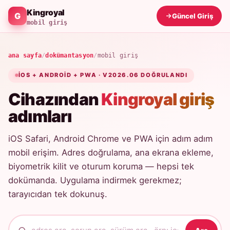
Kingroyal
Güncel Giriş
mobil giriş
ana sayfa
/
dokümantasyon
/
mobil giriş
IOS + ANDROID + PWA · V2026.06 DOĞRULANDI
Cihazından
Kingroyal giriş
adımları
iOS Safari, Android Chrome ve PWA için adım adım
mobil erişim. Adres doğrulama, ana ekrana ekleme,
biyometrik kilit ve oturum koruma — hepsi tek
dokümanda. Uygulama indirmek gerekmez;
tarayıcıdan tek dokunuş.