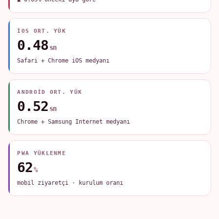
IOS ORT. YÜK
0.48
sn
Safari + Chrome iOS medyanı
ANDROID ORT. YÜK
0.52
sn
Chrome + Samsung Internet medyanı
PWA YÜKLENME
62
%
mobil ziyaretçi · kurulum oranı