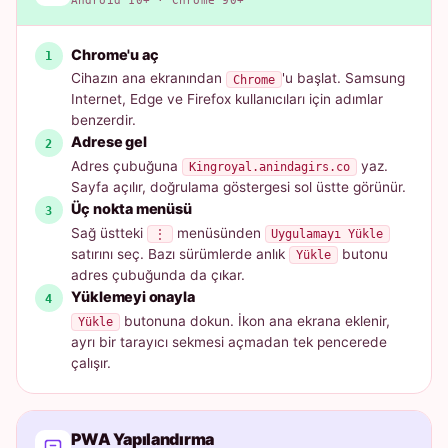
Android 10+ · Chrome 90+
Chrome'u aç
Cihazın ana ekranından
'u başlat. Samsung
Chrome
Internet, Edge ve Firefox kullanıcıları için adımlar
benzerdir.
Adrese gel
Adres çubuğuna
yaz.
Kingroyal.anindagirs.co
Sayfa açılır, doğrulama göstergesi sol üstte görünür.
Üç nokta menüsü
Sağ üstteki
menüsünden
⋮
Uygulamayı Yükle
satırını seç. Bazı sürümlerde anlık
butonu
Yükle
adres çubuğunda da çıkar.
Yüklemeyi onayla
butonuna dokun. İkon ana ekrana eklenir,
Yükle
ayrı bir tarayıcı sekmesi açmadan tek pencerede
çalışır.
PWA Yapılandırma