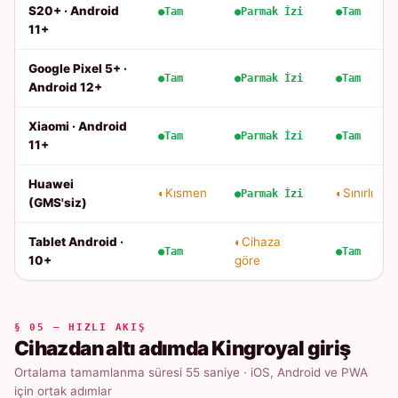
S20+ · Android
Tam
Parmak İzi
Tam
11+
Google Pixel 5+ ·
Tam
Parmak İzi
Tam
Android 12+
Xiaomi · Android
Tam
Parmak İzi
Tam
11+
Huawei
Kısmen
Sınırlı
Parmak İzi
(GMS'siz)
Tablet Android ·
Cihaza
Tam
Tam
10+
göre
§ 05 — HIZLI AKIŞ
Cihazdan altı adımda Kingroyal giriş
Ortalama tamamlanma süresi 55 saniye · iOS, Android ve PWA
için ortak adımlar