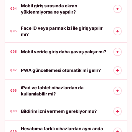
Mobil giriş sırasında ekran
+
Q04
yüklenmiyorsa ne yapılır?
Face ID veya parmak izi ile giriş yapılır
+
Q05
mı?
+
Mobil veride giriş daha yavaş çalışır mı?
Q06
+
PWA güncellemesi otomatik mi gelir?
Q07
iPad ve tablet cihazlardan da
+
Q08
kullanılabilir mi?
+
Bildirim izni vermem gerekiyor mu?
Q09
Hesabıma farklı cihazlardan aynı anda
+
Q10