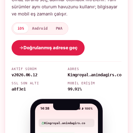
sürümler aynı oturum havuzunu kullanır; bilgisayar
ve mobil eş zamanlı çalışır.
iOS
Android
PWA
Doğrulanmış adrese geç
AKTIF SÜRÜM
ADRES
v2026.06.12
Kingroyal.anindagirs.co
SSL SON ALTI
MOBIL ERIŞIM
a8f3e1
99.91%
14:38
📶 📡 100%
Kingroyal.anindagirs.co