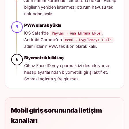
Aktif sürüm kartındaki tek butona dokun. Hesap
bilgilerin yeniden istenmez; oturum havuzu tek
noktadan açılır.
PWA olarak yükle
iOS Safari'de
,
Paylaş › Ana Ekrana Ekle
Android Chrome'da
menü › Uygulamayı Yükle
adımı izlenir. PWA tek ikon olarak kalır.
Biyometrik kilidi aç
Cihaz Face ID veya parmak izi destekliyorsa
hesap ayarlarından biyometrik girişi aktif et.
Sonraki açılışta şifre girilmez.
Mobil giriş sorununda iletişim
kanalları