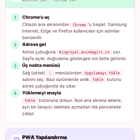
Android 10+ · Chrome 90+
Chrome'u aç
Cihazın ana ekranından
'u başlat. Samsung
Chrome
Internet, Edge ve Firefox kullanıcıları için adımlar
benzerdir.
Adrese gel
Adres çubuğuna
yaz.
Kingroyal.anindagirs.co
Sayfa açılır, doğrulama göstergesi sol üstte görünür.
Üç nokta menüsü
Sağ üstteki
menüsünden
⋮
Uygulamayı Yükle
satırını seç. Bazı sürümlerde anlık
butonu
Yükle
adres çubuğunda da çıkar.
Yüklemeyi onayla
butonuna dokun. İkon ana ekrana eklenir,
Yükle
ayrı bir tarayıcı sekmesi açmadan tek pencerede
çalışır.
PWA Yapılandırma