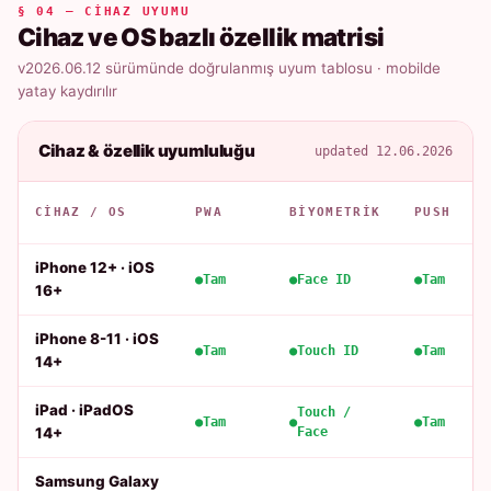
§ 04 — CIHAZ UYUMU
Cihaz ve OS bazlı özellik matrisi
v2026.06.12 sürümünde doğrulanmış uyum tablosu · mobilde
yatay kaydırılır
Cihaz & özellik uyumluluğu
updated 12.06.2026
CIHAZ / OS
PWA
BIYOMETRIK
PUSH
iPhone 12+ · iOS
Tam
Face ID
Tam
16+
iPhone 8-11 · iOS
Tam
Touch ID
Tam
14+
iPad · iPadOS
Touch /
Tam
Tam
14+
Face
Samsung Galaxy