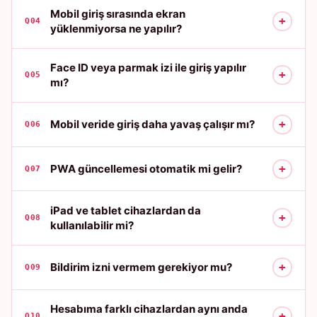
Mobil giriş sırasında ekran
+
Q04
yüklenmiyorsa ne yapılır?
Face ID veya parmak izi ile giriş yapılır
+
Q05
mı?
+
Mobil veride giriş daha yavaş çalışır mı?
Q06
+
PWA güncellemesi otomatik mi gelir?
Q07
iPad ve tablet cihazlardan da
+
Q08
kullanılabilir mi?
+
Bildirim izni vermem gerekiyor mu?
Q09
Hesabıma farklı cihazlardan aynı anda
+
Q10