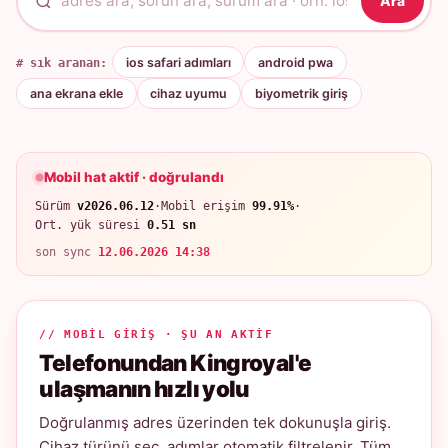
Ara
# sık aranan:
ios safari adımları
android pwa
ana ekrana ekle
cihaz uyumu
biyometrik giriş
Mobil hat aktif · doğrulandı
Sürüm
v2026.06.12
·
Mobil erişim
99.91%
·
Ort. yük süresi
0.51 sn
son sync
12.06.2026 14:38
// MOBIL GIRIŞ · ŞU AN AKTIF
Telefonundan Kingroyal'e
ulaşmanın hızlı yolu
Doğrulanmış adres üzerinden tek dokunuşla giriş.
Cihaz türünü seç, adımlar otomatik filtrelenir. Tüm