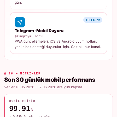
gün.
TELEGRAM
Telegram · Mobil Duyuru
@Kingroyal_mobil
PWA güncellemeleri, iOS ve Android uyum notları,
yeni cihaz desteği duyuruları için. Salt okunur kanal.
§ 06 — METRIKLER
Son 30 günlük mobil performans
Veriler 13.05.2026 - 12.06.2026 aralığını kapsar
MOBIL ERIŞIM
99.91
%
▲ 0.03% önceki aya göre