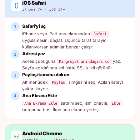
iOS Safari
iPhone 7+ · iOS 14+
Safari'yi aç
iPhone veya iPad ana ekranından
Safari
uygulamasını başlat. Üçüncü taraf tarayıcı
kullanıyorsan adımlar benzer çalışır.
Adresi yaz
Adres çubuğuna
yaz.
Kingroyal.anindagirs.co
Sayfa açıldığında sol üstte SSL kilidi görünür.
Paylaş ikonuna dokun
Alt menüdeki
simgesini seç. Açılan listeyi
Paylaş
yukarı kaydır.
Ana Ekrana Ekle
satırını seç, ismi onayla,
Ana Ekrana Ekle
Ekle
butonuna bas. İkon ana ekrana yerleşir.
Android Chrome