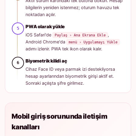
Aktif sürüm kartındaki tek butona dokun. Hesap
bilgilerin yeniden istenmez; oturum havuzu tek
noktadan açılır.
PWA olarak yükle
iOS Safari'de
,
Paylaş › Ana Ekrana Ekle
Android Chrome'da
menü › Uygulamayı Yükle
adımı izlenir. PWA tek ikon olarak kalır.
Biyometrik kilidi aç
Cihaz Face ID veya parmak izi destekliyorsa
hesap ayarlarından biyometrik girişi aktif et.
Sonraki açılışta şifre girilmez.
Mobil giriş sorununda iletişim
kanalları