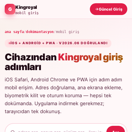
Kingroyal
Güncel Giriş
mobil giriş
ana sayfa
/
dokümantasyon
/
mobil giriş
IOS + ANDROID + PWA · V2026.06 DOĞRULANDI
Cihazından
Kingroyal giriş
adımları
iOS Safari, Android Chrome ve PWA için adım adım
mobil erişim. Adres doğrulama, ana ekrana ekleme,
biyometrik kilit ve oturum koruma — hepsi tek
dokümanda. Uygulama indirmek gerekmez;
tarayıcıdan tek dokunuş.