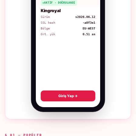
AKTIF · DOĞRULANDI
Kingroyal
Sürüm
v2026.06.12
SSL hash
·a8f3e1
Bölge
EU-WEST
Ort. yük
0.51 sn
Giriş Yap →
§ 01 — POPÜLER