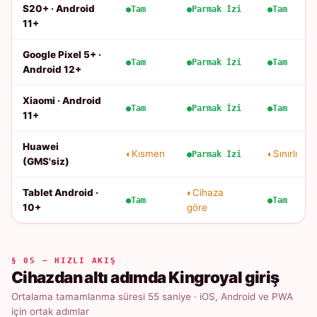
S20+ · Android
Tam
Parmak İzi
Tam
11+
Google Pixel 5+ ·
Tam
Parmak İzi
Tam
Android 12+
Xiaomi · Android
Tam
Parmak İzi
Tam
11+
Huawei
Kısmen
Sınırlı
Parmak İzi
(GMS'siz)
Tablet Android ·
Cihaza
Tam
Tam
10+
göre
§ 05 — HIZLI AKIŞ
Cihazdan altı adımda Kingroyal giriş
Ortalama tamamlanma süresi 55 saniye · iOS, Android ve PWA
için ortak adımlar