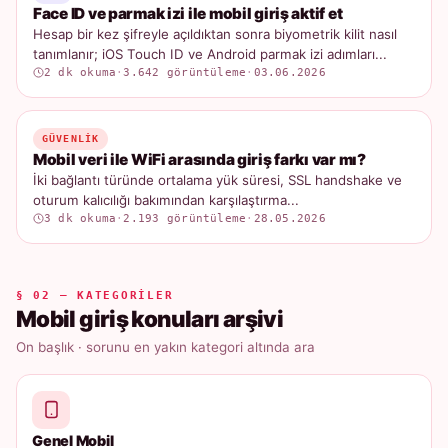
Face ID ve parmak izi ile mobil giriş aktif et
Hesap bir kez şifreyle açıldıktan sonra biyometrik kilit nasıl
tanımlanır; iOS Touch ID ve Android parmak izi adımları...
2 dk okuma
·
3.642 görüntüleme
·
03.06.2026
GÜVENLIK
Mobil veri ile WiFi arasında giriş farkı var mı?
İki bağlantı türünde ortalama yük süresi, SSL handshake ve
oturum kalıcılığı bakımından karşılaştırma...
3 dk okuma
·
2.193 görüntüleme
·
28.05.2026
§ 02 — KATEGORILER
Mobil giriş konuları arşivi
On başlık · sorunu en yakın kategori altında ara
Genel Mobil