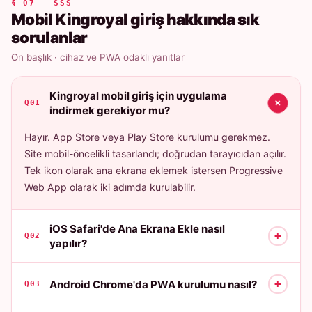
§ 07 — SSS
Mobil Kingroyal giriş hakkında sık
sorulanlar
On başlık · cihaz ve PWA odaklı yanıtlar
Kingroyal mobil giriş için uygulama
+
Q01
indirmek gerekiyor mu?
Hayır. App Store veya Play Store kurulumu gerekmez.
Site mobil-öncelikli tasarlandı; doğrudan tarayıcıdan açılır.
Tek ikon olarak ana ekrana eklemek istersen Progressive
Web App olarak iki adımda kurulabilir.
iOS Safari'de Ana Ekrana Ekle nasıl
+
Q02
yapılır?
+
Android Chrome'da PWA kurulumu nasıl?
Q03