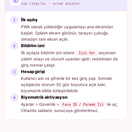
tüm cihazlar · ortak adımlar
İlk açılış
PWA olarak yüklediğin uygulamayı ana ekrandan
başlat. Splash ekranı görünür, tarayıcı çubuğu
olmadan tam ekran açılır.
Bildirim izni
İlk açılışta bildirim izni istenir.
seçersen
İzin Ver
çekim onayı ve oturum uyarıları gelir; reddetsen de
giriş normal çalışır.
Hesap girişi
Kullanıcı adı ve şifrenle bir kez giriş yap. Sonraki
açılışlarda oturum 30 gün boyunca açık kalır,
biyometrik kilitle birleştirilebilir.
Biyometrik aktivasyon
Ayarlar > Güvenlik >
ile aç.
Face ID / Parmak İzi
Cihazda saklanır, sunucuya gönderilmez.