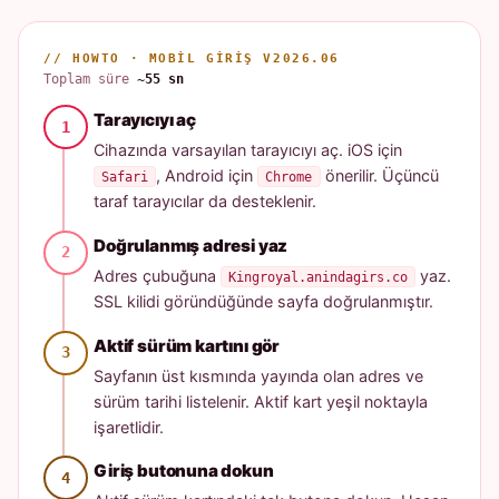
// HOWTO · MOBIL GIRIŞ V2026.06
Toplam süre
~55 sn
Tarayıcıyı aç
Cihazında varsayılan tarayıcıyı aç. iOS için
, Android için
önerilir. Üçüncü
Safari
Chrome
taraf tarayıcılar da desteklenir.
Doğrulanmış adresi yaz
Adres çubuğuna
yaz.
Kingroyal.anindagirs.co
SSL kilidi göründüğünde sayfa doğrulanmıştır.
Aktif sürüm kartını gör
Sayfanın üst kısmında yayında olan adres ve
sürüm tarihi listelenir. Aktif kart yeşil noktayla
işaretlidir.
Giriş butonuna dokun