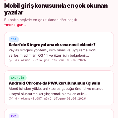
Mobil giriş konusunda en çok okunan
yazılar
Bu hafta arşivde en çok tıklanan dört başlık
tümünü gör →
IOS
Safari'de Kingroyal ana ekrana nasıl eklenir?
Paylaş simgesi yöntemi, isim onayı ve uygulama ikonu
yerleşim adımları iOS 14 ve üzeri için belgelenir...
3 dk okuma
·
5.214 görüntüleme
·
09.06.2026
ANDROID
Android Chrome'da PWA kurulumunun üç yolu
Menü içinden yükle, anlık adres çubuğu önerisi ve manuel
kısayol oluşturma karşılaştırmalı olarak anlatılır...
4 dk okuma
·
4.087 görüntüleme
·
06.06.2026
PWA