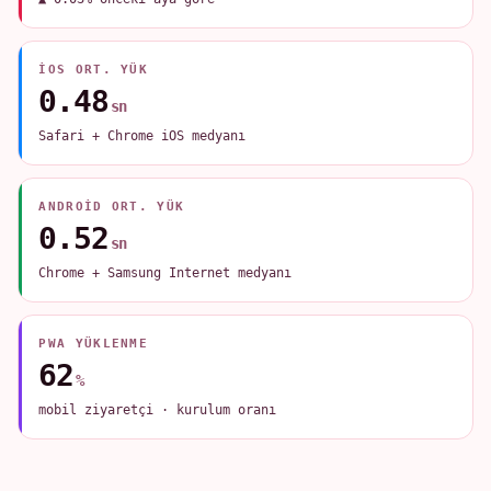
IOS ORT. YÜK
0.48
sn
Safari + Chrome iOS medyanı
ANDROID ORT. YÜK
0.52
sn
Chrome + Samsung Internet medyanı
PWA YÜKLENME
62
%
mobil ziyaretçi · kurulum oranı