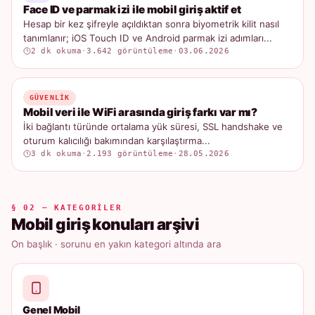
Face ID ve parmak izi ile mobil giriş aktif et
Hesap bir kez şifreyle açıldıktan sonra biyometrik kilit nasıl
tanımlanır; iOS Touch ID ve Android parmak izi adımları...
2 dk okuma
·
3.642 görüntüleme
·
03.06.2026
GÜVENLIK
Mobil veri ile WiFi arasında giriş farkı var mı?
İki bağlantı türünde ortalama yük süresi, SSL handshake ve
oturum kalıcılığı bakımından karşılaştırma...
3 dk okuma
·
2.193 görüntüleme
·
28.05.2026
§ 02 — KATEGORILER
Mobil giriş konuları arşivi
On başlık · sorunu en yakın kategori altında ara
Genel Mobil