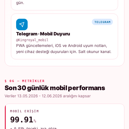
gün.
TELEGRAM
Telegram · Mobil Duyuru
@Kingroyal_mobil
PWA güncellemeleri, iOS ve Android uyum notları,
yeni cihaz desteği duyuruları için. Salt okunur kanal.
§ 06 — METRIKLER
Son 30 günlük mobil performans
Veriler 13.05.2026 - 12.06.2026 aralığını kapsar
MOBIL ERIŞIM
99.91
%
▲ 0.03% önceki aya göre