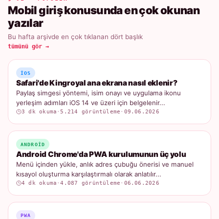
Mobil giriş konusunda en çok okunan
yazılar
Bu hafta arşivde en çok tıklanan dört başlık
tümünü gör →
IOS
Safari'de Kingroyal ana ekrana nasıl eklenir?
Paylaş simgesi yöntemi, isim onayı ve uygulama ikonu
yerleşim adımları iOS 14 ve üzeri için belgelenir...
3 dk okuma
·
5.214 görüntüleme
·
09.06.2026
ANDROID
Android Chrome'da PWA kurulumunun üç yolu
Menü içinden yükle, anlık adres çubuğu önerisi ve manuel
kısayol oluşturma karşılaştırmalı olarak anlatılır...
4 dk okuma
·
4.087 görüntüleme
·
06.06.2026
PWA