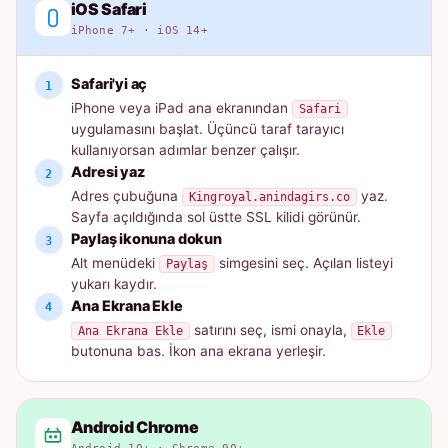
iOS Safari
iPhone 7+ · iOS 14+
Safari'yi aç
iPhone veya iPad ana ekranından
Safari
uygulamasını başlat. Üçüncü taraf tarayıcı
kullanıyorsan adımlar benzer çalışır.
Adresi yaz
Adres çubuğuna
yaz.
Kingroyal.anindagirs.co
Sayfa açıldığında sol üstte SSL kilidi görünür.
Paylaş ikonuna dokun
Alt menüdeki
simgesini seç. Açılan listeyi
Paylaş
yukarı kaydır.
Ana Ekrana Ekle
satırını seç, ismi onayla,
Ana Ekrana Ekle
Ekle
butonuna bas. İkon ana ekrana yerleşir.
Android Chrome