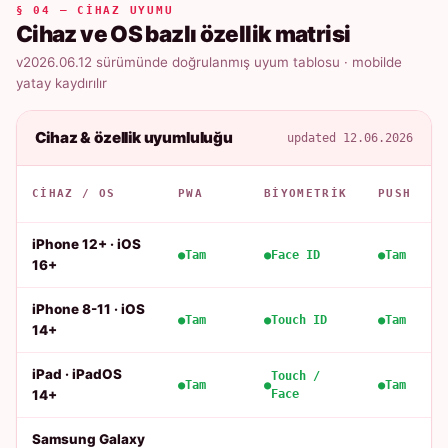
§ 04 — CIHAZ UYUMU
Cihaz ve OS bazlı özellik matrisi
v2026.06.12 sürümünde doğrulanmış uyum tablosu · mobilde
yatay kaydırılır
Cihaz & özellik uyumluluğu
updated 12.06.2026
CIHAZ / OS
PWA
BIYOMETRIK
PUSH
iPhone 12+ · iOS
Tam
Face ID
Tam
16+
iPhone 8-11 · iOS
Tam
Touch ID
Tam
14+
iPad · iPadOS
Touch /
Tam
Tam
14+
Face
Samsung Galaxy