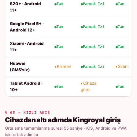
S20+ · Android
Tam
Parmak İzi
Tam
11+
Google Pixel 5+ ·
Tam
Parmak İzi
Tam
Android 12+
Xiaomi · Android
Tam
Parmak İzi
Tam
11+
Huawei
Kısmen
Sınırlı
Parmak İzi
(GMS'siz)
Tablet Android ·
Cihaza
Tam
Tam
10+
göre
§ 05 — HIZLI AKIŞ
Cihazdan altı adımda Kingroyal giriş
Ortalama tamamlanma süresi 55 saniye · iOS, Android ve PWA
için ortak adımlar