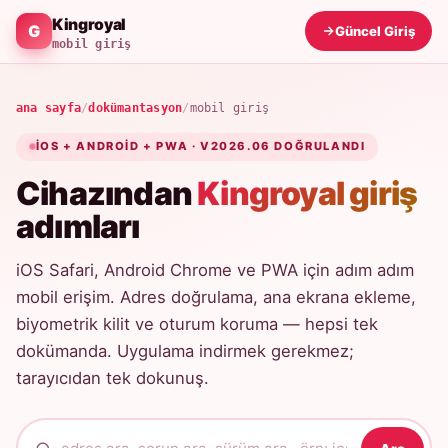
Kingroyal
Güncel Giriş
mobil giriş
ana sayfa
/
dokümantasyon
/
mobil giriş
IOS + ANDROID + PWA · V2026.06 DOĞRULANDI
Cihazından
Kingroyal giriş
adımları
iOS Safari, Android Chrome ve PWA için adım adım
mobil erişim. Adres doğrulama, ana ekrana ekleme,
biyometrik kilit ve oturum koruma — hepsi tek
dokümanda. Uygulama indirmek gerekmez;
tarayıcıdan tek dokunuş.