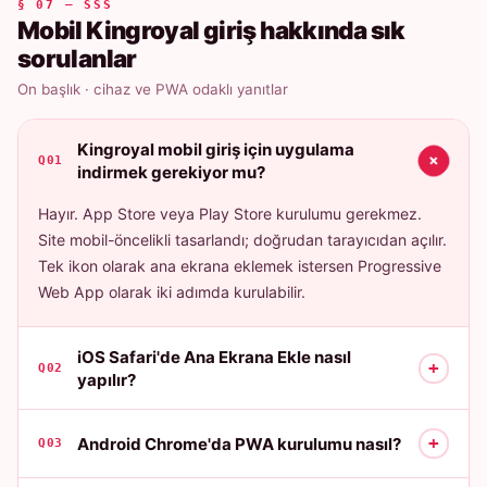
§ 07 — SSS
Mobil Kingroyal giriş hakkında sık
sorulanlar
On başlık · cihaz ve PWA odaklı yanıtlar
Kingroyal mobil giriş için uygulama
+
Q01
indirmek gerekiyor mu?
Hayır. App Store veya Play Store kurulumu gerekmez.
Site mobil-öncelikli tasarlandı; doğrudan tarayıcıdan açılır.
Tek ikon olarak ana ekrana eklemek istersen Progressive
Web App olarak iki adımda kurulabilir.
iOS Safari'de Ana Ekrana Ekle nasıl
+
Q02
yapılır?
+
Android Chrome'da PWA kurulumu nasıl?
Q03