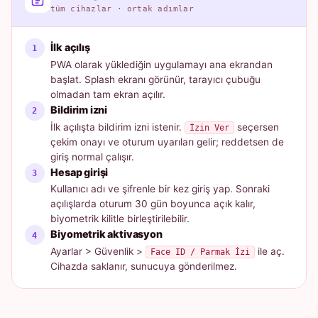
tüm cihazlar · ortak adımlar
İlk açılış
PWA olarak yüklediğin uygulamayı ana ekrandan
başlat. Splash ekranı görünür, tarayıcı çubuğu
olmadan tam ekran açılır.
Bildirim izni
İlk açılışta bildirim izni istenir.
seçersen
İzin Ver
çekim onayı ve oturum uyarıları gelir; reddetsen de
giriş normal çalışır.
Hesap girişi
Kullanıcı adı ve şifrenle bir kez giriş yap. Sonraki
açılışlarda oturum 30 gün boyunca açık kalır,
biyometrik kilitle birleştirilebilir.
Biyometrik aktivasyon
Ayarlar > Güvenlik >
ile aç.
Face ID / Parmak İzi
Cihazda saklanır, sunucuya gönderilmez.