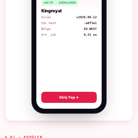
AKTIF · DOĞRULANDI
Kingroyal
Sürüm
v2026.06.12
SSL hash
·a8f3e1
Bölge
EU-WEST
Ort. yük
0.51 sn
Giriş Yap →
§ 01 — POPÜLER