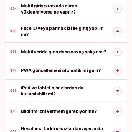
Mobil giriş sırasında ekran
+
Q04
yüklenmiyorsa ne yapılır?
Face ID veya parmak izi ile giriş yapılır
+
Q05
mı?
+
Mobil veride giriş daha yavaş çalışır mı?
Q06
+
PWA güncellemesi otomatik mi gelir?
Q07
iPad ve tablet cihazlardan da
+
Q08
kullanılabilir mi?
+
Bildirim izni vermem gerekiyor mu?
Q09
Hesabıma farklı cihazlardan aynı anda
+
Q10