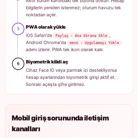
Aktif sürüm kartındaki tek butona dokun. Hesap
bilgilerin yeniden istenmez; oturum havuzu tek
noktadan açılır.
PWA olarak yükle
iOS Safari'de
,
Paylaş › Ana Ekrana Ekle
Android Chrome'da
menü › Uygulamayı Yükle
adımı izlenir. PWA tek ikon olarak kalır.
Biyometrik kilidi aç
Cihaz Face ID veya parmak izi destekliyorsa
hesap ayarlarından biyometrik girişi aktif et.
Sonraki açılışta şifre girilmez.
Mobil giriş sorununda iletişim
kanalları