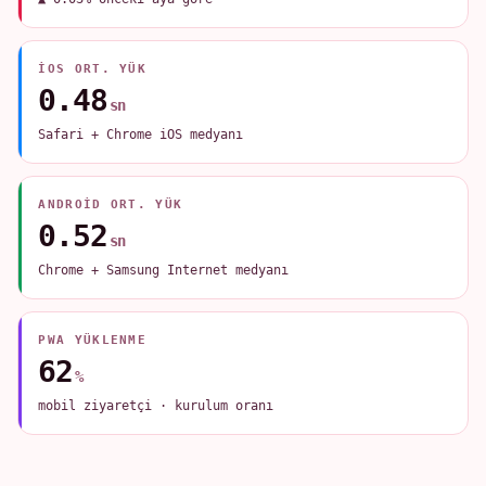
IOS ORT. YÜK
0.48
sn
Safari + Chrome iOS medyanı
ANDROID ORT. YÜK
0.52
sn
Chrome + Samsung Internet medyanı
PWA YÜKLENME
62
%
mobil ziyaretçi · kurulum oranı