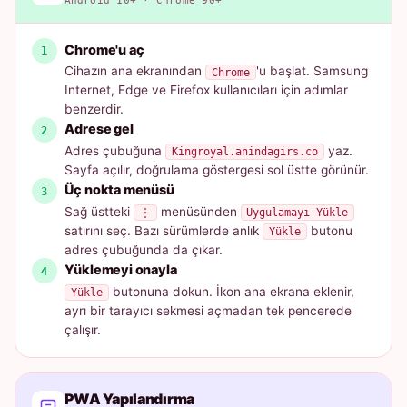
Android 10+ · Chrome 90+
Chrome'u aç
Cihazın ana ekranından
'u başlat. Samsung
Chrome
Internet, Edge ve Firefox kullanıcıları için adımlar
benzerdir.
Adrese gel
Adres çubuğuna
yaz.
Kingroyal.anindagirs.co
Sayfa açılır, doğrulama göstergesi sol üstte görünür.
Üç nokta menüsü
Sağ üstteki
menüsünden
⋮
Uygulamayı Yükle
satırını seç. Bazı sürümlerde anlık
butonu
Yükle
adres çubuğunda da çıkar.
Yüklemeyi onayla
butonuna dokun. İkon ana ekrana eklenir,
Yükle
ayrı bir tarayıcı sekmesi açmadan tek pencerede
çalışır.
PWA Yapılandırma