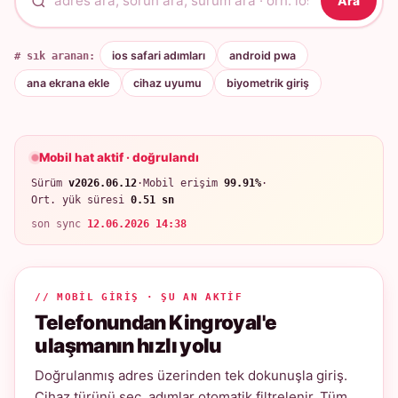
Ara
# sık aranan:
ios safari adımları
android pwa
ana ekrana ekle
cihaz uyumu
biyometrik giriş
Mobil hat aktif · doğrulandı
Sürüm
v2026.06.12
·
Mobil erişim
99.91%
·
Ort. yük süresi
0.51 sn
son sync
12.06.2026 14:38
// MOBIL GIRIŞ · ŞU AN AKTIF
Telefonundan Kingroyal'e
ulaşmanın hızlı yolu
Doğrulanmış adres üzerinden tek dokunuşla giriş.
Cihaz türünü seç, adımlar otomatik filtrelenir. Tüm