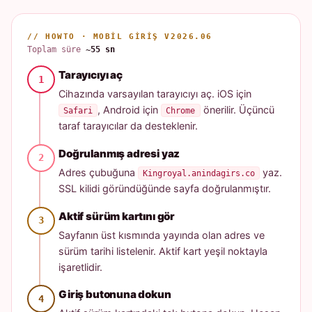
// HOWTO · MOBIL GIRIŞ V2026.06
Toplam süre
~55 sn
Tarayıcıyı aç
Cihazında varsayılan tarayıcıyı aç. iOS için
, Android için
önerilir. Üçüncü
Safari
Chrome
taraf tarayıcılar da desteklenir.
Doğrulanmış adresi yaz
Adres çubuğuna
yaz.
Kingroyal.anindagirs.co
SSL kilidi göründüğünde sayfa doğrulanmıştır.
Aktif sürüm kartını gör
Sayfanın üst kısmında yayında olan adres ve
sürüm tarihi listelenir. Aktif kart yeşil noktayla
işaretlidir.
Giriş butonuna dokun