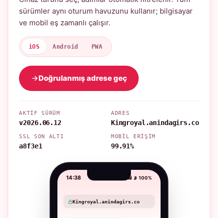
sürümler aynı oturum havuzunu kullanır; bilgisayar
ve mobil eş zamanlı çalışır.
iOS
Android
PWA
Doğrulanmış adrese geç
AKTIF SÜRÜM
ADRES
v2026.06.12
Kingroyal.anindagirs.co
SSL SON ALTI
MOBIL ERIŞIM
a8f3e1
99.91%
14:38
📶 📡 100%
Kingroyal.anindagirs.co