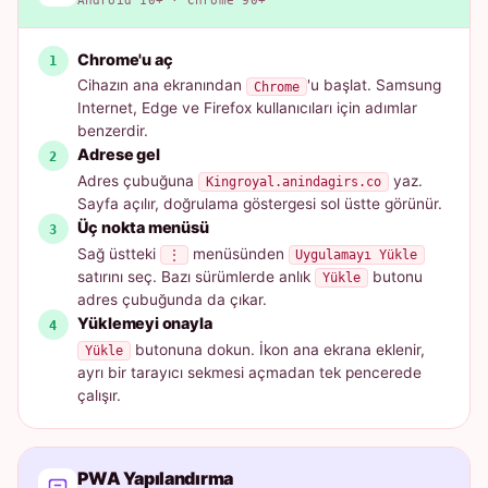
Android 10+ · Chrome 90+
Chrome'u aç
Cihazın ana ekranından
'u başlat. Samsung
Chrome
Internet, Edge ve Firefox kullanıcıları için adımlar
benzerdir.
Adrese gel
Adres çubuğuna
yaz.
Kingroyal.anindagirs.co
Sayfa açılır, doğrulama göstergesi sol üstte görünür.
Üç nokta menüsü
Sağ üstteki
menüsünden
⋮
Uygulamayı Yükle
satırını seç. Bazı sürümlerde anlık
butonu
Yükle
adres çubuğunda da çıkar.
Yüklemeyi onayla
butonuna dokun. İkon ana ekrana eklenir,
Yükle
ayrı bir tarayıcı sekmesi açmadan tek pencerede
çalışır.
PWA Yapılandırma