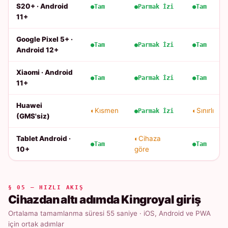
S20+ · Android
Tam
Parmak İzi
Tam
11+
Google Pixel 5+ ·
Tam
Parmak İzi
Tam
Android 12+
Xiaomi · Android
Tam
Parmak İzi
Tam
11+
Huawei
Kısmen
Sınırlı
Parmak İzi
(GMS'siz)
Tablet Android ·
Cihaza
Tam
Tam
10+
göre
§ 05 — HIZLI AKIŞ
Cihazdan altı adımda Kingroyal giriş
Ortalama tamamlanma süresi 55 saniye · iOS, Android ve PWA
için ortak adımlar