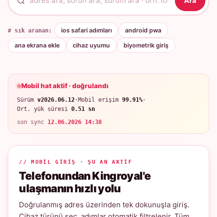
Ara
# sık aranan:
ios safari adımları
android pwa
ana ekrana ekle
cihaz uyumu
biyometrik giriş
Mobil hat aktif · doğrulandı
Sürüm
v2026.06.12
·
Mobil erişim
99.91%
·
Ort. yük süresi
0.51 sn
son sync
12.06.2026 14:38
// MOBIL GIRIŞ · ŞU AN AKTIF
Telefonundan Kingroyal'e
ulaşmanın hızlı yolu
Doğrulanmış adres üzerinden tek dokunuşla giriş.
Cihaz türünü seç, adımlar otomatik filtrelenir. Tüm