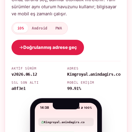
sürümler aynı oturum havuzunu kullanır; bilgisayar
ve mobil eş zamanlı çalışır.
iOS
Android
PWA
Doğrulanmış adrese geç
AKTIF SÜRÜM
ADRES
v2026.06.12
Kingroyal.anindagirs.co
SSL SON ALTI
MOBIL ERIŞIM
a8f3e1
99.91%
14:38
📶 📡 100%
Kingroyal.anindagirs.co