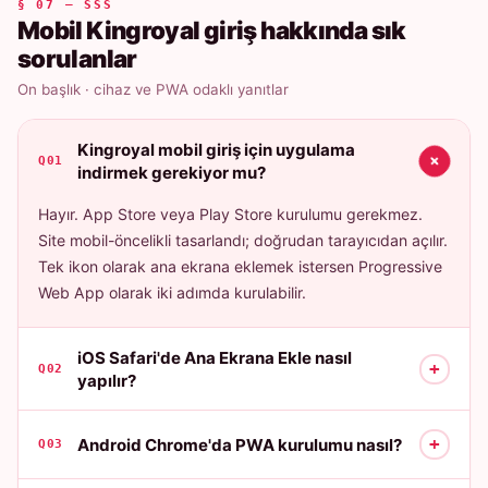
§ 07 — SSS
Mobil Kingroyal giriş hakkında sık
sorulanlar
On başlık · cihaz ve PWA odaklı yanıtlar
Kingroyal mobil giriş için uygulama
+
Q01
indirmek gerekiyor mu?
Hayır. App Store veya Play Store kurulumu gerekmez.
Site mobil-öncelikli tasarlandı; doğrudan tarayıcıdan açılır.
Tek ikon olarak ana ekrana eklemek istersen Progressive
Web App olarak iki adımda kurulabilir.
iOS Safari'de Ana Ekrana Ekle nasıl
+
Q02
yapılır?
+
Android Chrome'da PWA kurulumu nasıl?
Q03