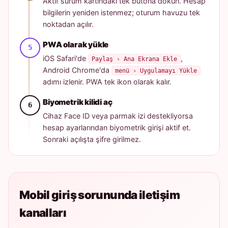
Aktif sürüm kartındaki tek butona dokun. Hesap
bilgilerin yeniden istenmez; oturum havuzu tek
noktadan açılır.
PWA olarak yükle
iOS Safari'de
,
Paylaş › Ana Ekrana Ekle
Android Chrome'da
menü › Uygulamayı Yükle
adımı izlenir. PWA tek ikon olarak kalır.
Biyometrik kilidi aç
Cihaz Face ID veya parmak izi destekliyorsa
hesap ayarlarından biyometrik girişi aktif et.
Sonraki açılışta şifre girilmez.
Mobil giriş sorununda iletişim
kanalları