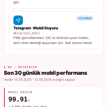
gün.
TELEGRAM
Telegram · Mobil Duyuru
@Kingroyal_mobil
PWA güncellemeleri, iOS ve Android uyum notları,
yeni cihaz desteği duyuruları için. Salt okunur kanal.
§ 06 — METRIKLER
Son 30 günlük mobil performans
Veriler 13.05.2026 - 12.06.2026 aralığını kapsar
MOBIL ERIŞIM
99.91
%
▲ 0.03% önceki aya göre