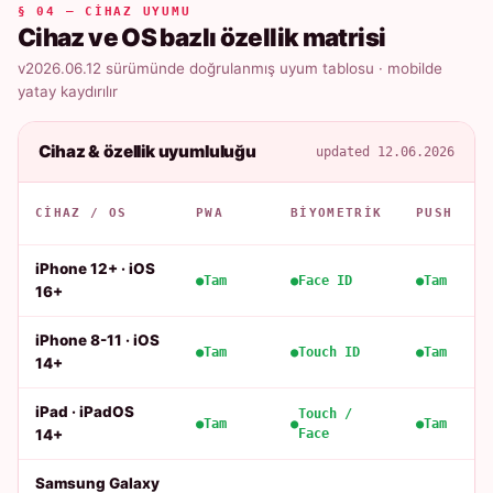
§ 04 — CIHAZ UYUMU
Cihaz ve OS bazlı özellik matrisi
v2026.06.12 sürümünde doğrulanmış uyum tablosu · mobilde
yatay kaydırılır
Cihaz & özellik uyumluluğu
updated 12.06.2026
CIHAZ / OS
PWA
BIYOMETRIK
PUSH
iPhone 12+ · iOS
Tam
Face ID
Tam
16+
iPhone 8-11 · iOS
Tam
Touch ID
Tam
14+
iPad · iPadOS
Touch /
Tam
Tam
14+
Face
Samsung Galaxy