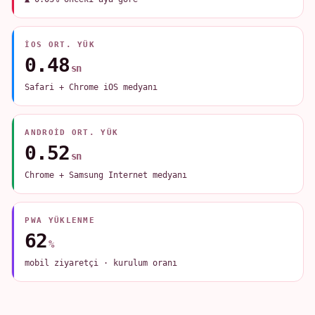
IOS ORT. YÜK
0.48
sn
Safari + Chrome iOS medyanı
ANDROID ORT. YÜK
0.52
sn
Chrome + Samsung Internet medyanı
PWA YÜKLENME
62
%
mobil ziyaretçi · kurulum oranı