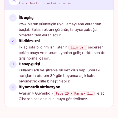
tüm cihazlar · ortak adımlar
İlk açılış
PWA olarak yüklediğin uygulamayı ana ekrandan
başlat. Splash ekranı görünür, tarayıcı çubuğu
olmadan tam ekran açılır.
Bildirim izni
İlk açılışta bildirim izni istenir.
seçersen
İzin Ver
çekim onayı ve oturum uyarıları gelir; reddetsen de
giriş normal çalışır.
Hesap girişi
Kullanıcı adı ve şifrenle bir kez giriş yap. Sonraki
açılışlarda oturum 30 gün boyunca açık kalır,
biyometrik kilitle birleştirilebilir.
Biyometrik aktivasyon
Ayarlar > Güvenlik >
ile aç.
Face ID / Parmak İzi
Cihazda saklanır, sunucuya gönderilmez.