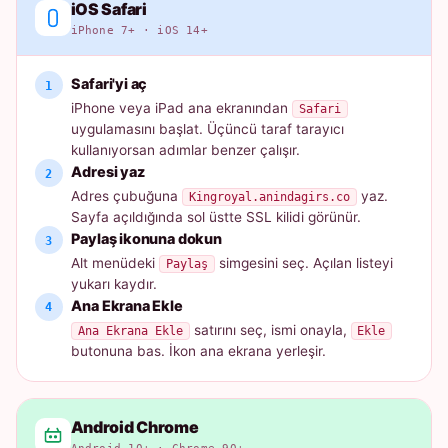
iOS Safari
iPhone 7+ · iOS 14+
Safari'yi aç
iPhone veya iPad ana ekranından
Safari
uygulamasını başlat. Üçüncü taraf tarayıcı
kullanıyorsan adımlar benzer çalışır.
Adresi yaz
Adres çubuğuna
yaz.
Kingroyal.anindagirs.co
Sayfa açıldığında sol üstte SSL kilidi görünür.
Paylaş ikonuna dokun
Alt menüdeki
simgesini seç. Açılan listeyi
Paylaş
yukarı kaydır.
Ana Ekrana Ekle
satırını seç, ismi onayla,
Ana Ekrana Ekle
Ekle
butonuna bas. İkon ana ekrana yerleşir.
Android Chrome