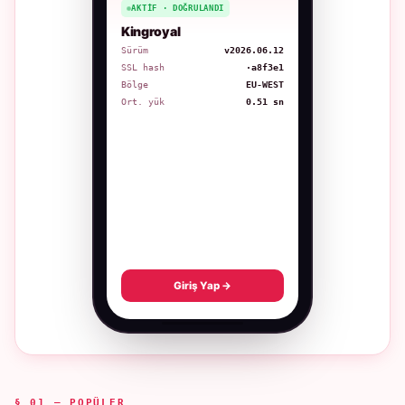
AKTIF · DOĞRULANDI
Kingroyal
Sürüm
v2026.06.12
SSL hash
·a8f3e1
Bölge
EU-WEST
Ort. yük
0.51 sn
Giriş Yap →
§ 01 — POPÜLER