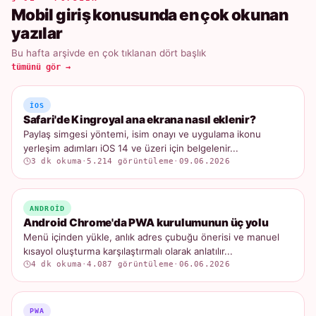
Mobil giriş konusunda en çok okunan
yazılar
Bu hafta arşivde en çok tıklanan dört başlık
tümünü gör →
IOS
Safari'de Kingroyal ana ekrana nasıl eklenir?
Paylaş simgesi yöntemi, isim onayı ve uygulama ikonu
yerleşim adımları iOS 14 ve üzeri için belgelenir...
3 dk okuma
·
5.214 görüntüleme
·
09.06.2026
ANDROID
Android Chrome'da PWA kurulumunun üç yolu
Menü içinden yükle, anlık adres çubuğu önerisi ve manuel
kısayol oluşturma karşılaştırmalı olarak anlatılır...
4 dk okuma
·
4.087 görüntüleme
·
06.06.2026
PWA