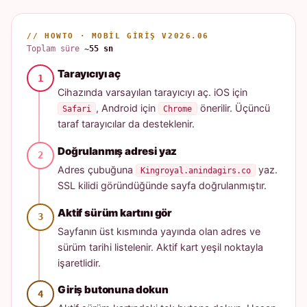
// HOWTO · MOBIL GIRIŞ V2026.06
Toplam süre
~55 sn
Tarayıcıyı aç
Cihazında varsayılan tarayıcıyı aç. iOS için
, Android için
önerilir. Üçüncü
Safari
Chrome
taraf tarayıcılar da desteklenir.
Doğrulanmış adresi yaz
Adres çubuğuna
yaz.
Kingroyal.anindagirs.co
SSL kilidi göründüğünde sayfa doğrulanmıştır.
Aktif sürüm kartını gör
Sayfanın üst kısmında yayında olan adres ve
sürüm tarihi listelenir. Aktif kart yeşil noktayla
işaretlidir.
Giriş butonuna dokun