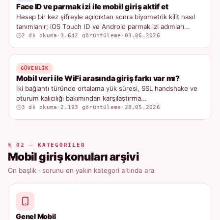
Face ID ve parmak izi ile mobil giriş aktif et
Hesap bir kez şifreyle açıldıktan sonra biyometrik kilit nasıl
tanımlanır; iOS Touch ID ve Android parmak izi adımları...
2 dk okuma
·
3.642 görüntüleme
·
03.06.2026
GÜVENLIK
Mobil veri ile WiFi arasında giriş farkı var mı?
İki bağlantı türünde ortalama yük süresi, SSL handshake ve
oturum kalıcılığı bakımından karşılaştırma...
3 dk okuma
·
2.193 görüntüleme
·
28.05.2026
§ 02 — KATEGORILER
Mobil giriş konuları arşivi
On başlık · sorunu en yakın kategori altında ara
Genel Mobil