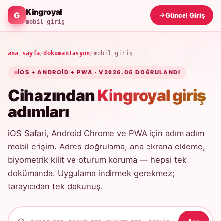
Kingroyal
Güncel Giriş
mobil giriş
ana sayfa
/
dokümantasyon
/
mobil giriş
IOS + ANDROID + PWA · V2026.06 DOĞRULANDI
Cihazından
Kingroyal giriş
adımları
iOS Safari, Android Chrome ve PWA için adım adım
mobil erişim. Adres doğrulama, ana ekrana ekleme,
biyometrik kilit ve oturum koruma — hepsi tek
dokümanda. Uygulama indirmek gerekmez;
tarayıcıdan tek dokunuş.