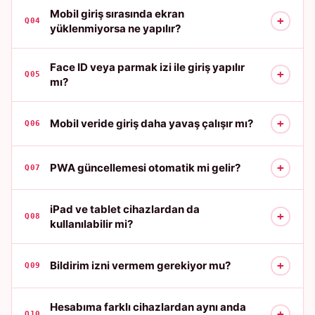
Mobil giriş sırasında ekran
+
Q04
yüklenmiyorsa ne yapılır?
Face ID veya parmak izi ile giriş yapılır
+
Q05
mı?
+
Mobil veride giriş daha yavaş çalışır mı?
Q06
+
PWA güncellemesi otomatik mi gelir?
Q07
iPad ve tablet cihazlardan da
+
Q08
kullanılabilir mi?
+
Bildirim izni vermem gerekiyor mu?
Q09
Hesabıma farklı cihazlardan aynı anda
+
Q10