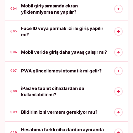
Mobil giriş sırasında ekran
+
Q04
yüklenmiyorsa ne yapılır?
Face ID veya parmak izi ile giriş yapılır
+
Q05
mı?
+
Mobil veride giriş daha yavaş çalışır mı?
Q06
+
PWA güncellemesi otomatik mi gelir?
Q07
iPad ve tablet cihazlardan da
+
Q08
kullanılabilir mi?
+
Bildirim izni vermem gerekiyor mu?
Q09
Hesabıma farklı cihazlardan aynı anda
+
Q10