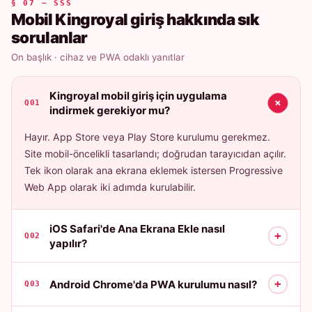
§ 07 — SSS
Mobil Kingroyal giriş hakkında sık
sorulanlar
On başlık · cihaz ve PWA odaklı yanıtlar
Kingroyal mobil giriş için uygulama
+
Q01
indirmek gerekiyor mu?
Hayır. App Store veya Play Store kurulumu gerekmez.
Site mobil-öncelikli tasarlandı; doğrudan tarayıcıdan açılır.
Tek ikon olarak ana ekrana eklemek istersen Progressive
Web App olarak iki adımda kurulabilir.
iOS Safari'de Ana Ekrana Ekle nasıl
+
Q02
yapılır?
+
Android Chrome'da PWA kurulumu nasıl?
Q03