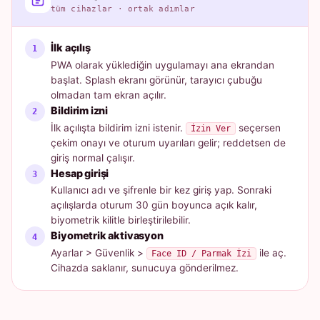
tüm cihazlar · ortak adımlar
İlk açılış
PWA olarak yüklediğin uygulamayı ana ekrandan
başlat. Splash ekranı görünür, tarayıcı çubuğu
olmadan tam ekran açılır.
Bildirim izni
İlk açılışta bildirim izni istenir.
seçersen
İzin Ver
çekim onayı ve oturum uyarıları gelir; reddetsen de
giriş normal çalışır.
Hesap girişi
Kullanıcı adı ve şifrenle bir kez giriş yap. Sonraki
açılışlarda oturum 30 gün boyunca açık kalır,
biyometrik kilitle birleştirilebilir.
Biyometrik aktivasyon
Ayarlar > Güvenlik >
ile aç.
Face ID / Parmak İzi
Cihazda saklanır, sunucuya gönderilmez.