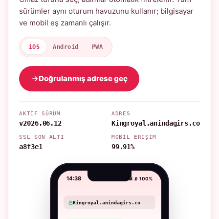
sürümler aynı oturum havuzunu kullanır; bilgisayar
ve mobil eş zamanlı çalışır.
iOS
Android
PWA
Doğrulanmış adrese geç
AKTIF SÜRÜM
ADRES
v2026.06.12
Kingroyal.anindagirs.co
SSL SON ALTI
MOBIL ERIŞIM
a8f3e1
99.91%
14:38
📶 📡 100%
Kingroyal.anindagirs.co