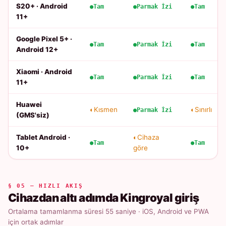
S20+ · Android
Tam
Parmak İzi
Tam
11+
Google Pixel 5+ ·
Tam
Parmak İzi
Tam
Android 12+
Xiaomi · Android
Tam
Parmak İzi
Tam
11+
Huawei
Kısmen
Sınırlı
Parmak İzi
(GMS'siz)
Tablet Android ·
Cihaza
Tam
Tam
10+
göre
§ 05 — HIZLI AKIŞ
Cihazdan altı adımda Kingroyal giriş
Ortalama tamamlanma süresi 55 saniye · iOS, Android ve PWA
için ortak adımlar