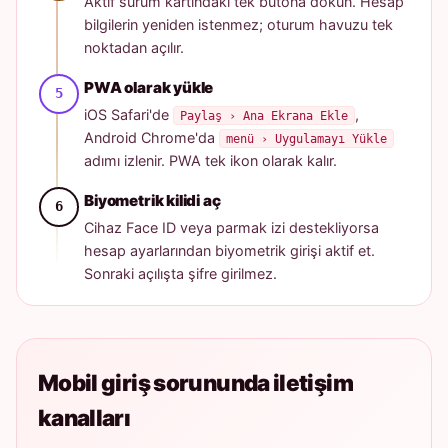
Aktif sürüm kartındaki tek butona dokun. Hesap
bilgilerin yeniden istenmez; oturum havuzu tek
noktadan açılır.
PWA olarak yükle
iOS Safari'de
,
Paylaş › Ana Ekrana Ekle
Android Chrome'da
menü › Uygulamayı Yükle
adımı izlenir. PWA tek ikon olarak kalır.
Biyometrik kilidi aç
Cihaz Face ID veya parmak izi destekliyorsa
hesap ayarlarından biyometrik girişi aktif et.
Sonraki açılışta şifre girilmez.
Mobil giriş sorununda iletişim
kanalları