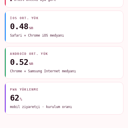
IOS ORT. YÜK
0.48
sn
Safari + Chrome iOS medyanı
ANDROID ORT. YÜK
0.52
sn
Chrome + Samsung Internet medyanı
PWA YÜKLENME
62
%
mobil ziyaretçi · kurulum oranı