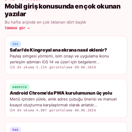
Mobil giriş konusunda en çok okunan
yazılar
Bu hafta arşivde en çok tıklanan dört başlık
tümünü gör →
IOS
Safari'de Kingroyal ana ekrana nasıl eklenir?
Paylaş simgesi yöntemi, isim onayı ve uygulama ikonu
yerleşim adımları iOS 14 ve üzeri için belgelenir...
3 dk okuma
·
5.214 görüntüleme
·
09.06.2026
ANDROID
Android Chrome'da PWA kurulumunun üç yolu
Menü içinden yükle, anlık adres çubuğu önerisi ve manuel
kısayol oluşturma karşılaştırmalı olarak anlatılır...
4 dk okuma
·
4.087 görüntüleme
·
06.06.2026
PWA