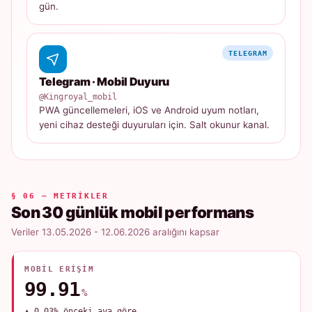
gün.
TELEGRAM
Telegram · Mobil Duyuru
@Kingroyal_mobil
PWA güncellemeleri, iOS ve Android uyum notları,
yeni cihaz desteği duyuruları için. Salt okunur kanal.
§ 06 — METRIKLER
Son 30 günlük mobil performans
Veriler 13.05.2026 - 12.06.2026 aralığını kapsar
MOBIL ERIŞIM
99.91
%
▲ 0.03% önceki aya göre