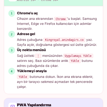
Android 10+ · Chrome 90+
Chrome'u aç
Cihazın ana ekranından
'u başlat. Samsung
Chrome
Internet, Edge ve Firefox kullanıcıları için adımlar
benzerdir.
Adrese gel
Adres çubuğuna
yaz.
Kingroyal.anindagirs.co
Sayfa açılır, doğrulama göstergesi sol üstte görünür.
Üç nokta menüsü
Sağ üstteki
menüsünden
⋮
Uygulamayı Yükle
satırını seç. Bazı sürümlerde anlık
butonu
Yükle
adres çubuğunda da çıkar.
Yüklemeyi onayla
butonuna dokun. İkon ana ekrana eklenir,
Yükle
ayrı bir tarayıcı sekmesi açmadan tek pencerede
çalışır.
PWA Yapılandırma