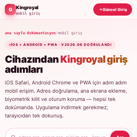
Kingroyal
Güncel Giriş
mobil giriş
ana sayfa
/
dokümantasyon
/
mobil giriş
IOS + ANDROID + PWA · V2026.06 DOĞRULANDI
Cihazından
Kingroyal giriş
adımları
iOS Safari, Android Chrome ve PWA için adım adım
mobil erişim. Adres doğrulama, ana ekrana ekleme,
biyometrik kilit ve oturum koruma — hepsi tek
dokümanda. Uygulama indirmek gerekmez;
tarayıcıdan tek dokunuş.