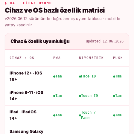
§ 04 — CIHAZ UYUMU
Cihaz ve OS bazlı özellik matrisi
v2026.06.12 sürümünde doğrulanmış uyum tablosu · mobilde
yatay kaydırılır
Cihaz & özellik uyumluluğu
updated 12.06.2026
CIHAZ / OS
PWA
BIYOMETRIK
PUSH
iPhone 12+ · iOS
Tam
Face ID
Tam
16+
iPhone 8-11 · iOS
Tam
Touch ID
Tam
14+
iPad · iPadOS
Touch /
Tam
Tam
14+
Face
Samsung Galaxy