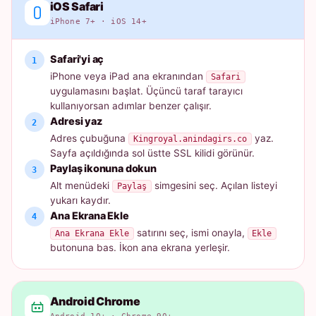
iOS Safari
iPhone 7+ · iOS 14+
Safari'yi aç
iPhone veya iPad ana ekranından
Safari
uygulamasını başlat. Üçüncü taraf tarayıcı
kullanıyorsan adımlar benzer çalışır.
Adresi yaz
Adres çubuğuna
yaz.
Kingroyal.anindagirs.co
Sayfa açıldığında sol üstte SSL kilidi görünür.
Paylaş ikonuna dokun
Alt menüdeki
simgesini seç. Açılan listeyi
Paylaş
yukarı kaydır.
Ana Ekrana Ekle
satırını seç, ismi onayla,
Ana Ekrana Ekle
Ekle
butonuna bas. İkon ana ekrana yerleşir.
Android Chrome