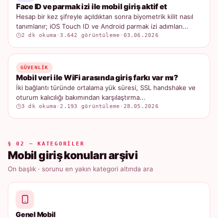
Face ID ve parmak izi ile mobil giriş aktif et
Hesap bir kez şifreyle açıldıktan sonra biyometrik kilit nasıl
tanımlanır; iOS Touch ID ve Android parmak izi adımları...
2 dk okuma
·
3.642 görüntüleme
·
03.06.2026
GÜVENLIK
Mobil veri ile WiFi arasında giriş farkı var mı?
İki bağlantı türünde ortalama yük süresi, SSL handshake ve
oturum kalıcılığı bakımından karşılaştırma...
3 dk okuma
·
2.193 görüntüleme
·
28.05.2026
§ 02 — KATEGORILER
Mobil giriş konuları arşivi
On başlık · sorunu en yakın kategori altında ara
Genel Mobil