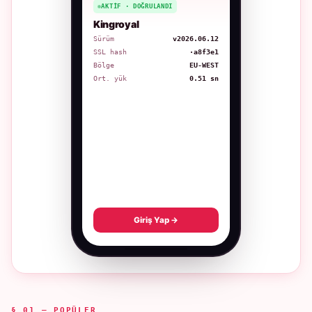
AKTIF · DOĞRULANDI
Kingroyal
Sürüm
v2026.06.12
SSL hash
·a8f3e1
Bölge
EU-WEST
Ort. yük
0.51 sn
Giriş Yap →
§ 01 — POPÜLER