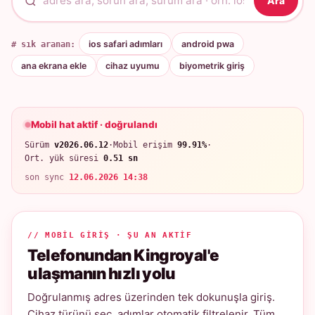
Ara
# sık aranan:
ios safari adımları
android pwa
ana ekrana ekle
cihaz uyumu
biyometrik giriş
Mobil hat aktif · doğrulandı
Sürüm
v2026.06.12
·
Mobil erişim
99.91%
·
Ort. yük süresi
0.51 sn
son sync
12.06.2026 14:38
// MOBIL GIRIŞ · ŞU AN AKTIF
Telefonundan Kingroyal'e
ulaşmanın hızlı yolu
Doğrulanmış adres üzerinden tek dokunuşla giriş.
Cihaz türünü seç, adımlar otomatik filtrelenir. Tüm