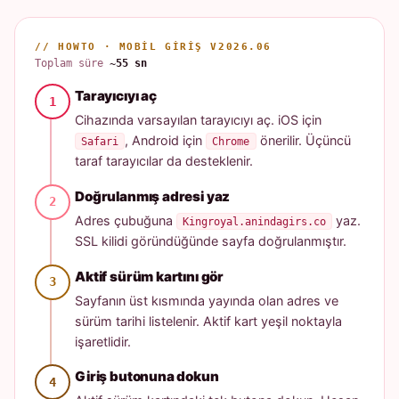
// HOWTO · MOBIL GIRIŞ V2026.06
Toplam süre
~55 sn
Tarayıcıyı aç
Cihazında varsayılan tarayıcıyı aç. iOS için
, Android için
önerilir. Üçüncü
Safari
Chrome
taraf tarayıcılar da desteklenir.
Doğrulanmış adresi yaz
Adres çubuğuna
yaz.
Kingroyal.anindagirs.co
SSL kilidi göründüğünde sayfa doğrulanmıştır.
Aktif sürüm kartını gör
Sayfanın üst kısmında yayında olan adres ve
sürüm tarihi listelenir. Aktif kart yeşil noktayla
işaretlidir.
Giriş butonuna dokun