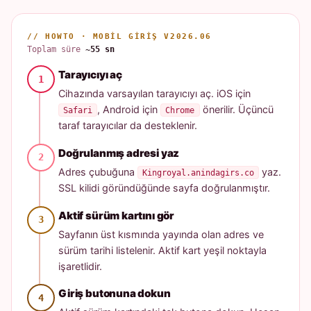
// HOWTO · MOBIL GIRIŞ V2026.06
Toplam süre
~55 sn
Tarayıcıyı aç
Cihazında varsayılan tarayıcıyı aç. iOS için
, Android için
önerilir. Üçüncü
Safari
Chrome
taraf tarayıcılar da desteklenir.
Doğrulanmış adresi yaz
Adres çubuğuna
yaz.
Kingroyal.anindagirs.co
SSL kilidi göründüğünde sayfa doğrulanmıştır.
Aktif sürüm kartını gör
Sayfanın üst kısmında yayında olan adres ve
sürüm tarihi listelenir. Aktif kart yeşil noktayla
işaretlidir.
Giriş butonuna dokun