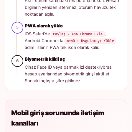
Aktif sürüm kartındaki tek butona dokun. Hesap
bilgilerin yeniden istenmez; oturum havuzu tek
noktadan açılır.
PWA olarak yükle
iOS Safari'de
,
Paylaş › Ana Ekrana Ekle
Android Chrome'da
menü › Uygulamayı Yükle
adımı izlenir. PWA tek ikon olarak kalır.
Biyometrik kilidi aç
Cihaz Face ID veya parmak izi destekliyorsa
hesap ayarlarından biyometrik girişi aktif et.
Sonraki açılışta şifre girilmez.
Mobil giriş sorununda iletişim
kanalları