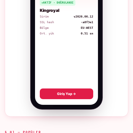
AKTIF · DOĞRULANDI
Kingroyal
Sürüm
v2026.06.12
SSL hash
·a8f3e1
Bölge
EU-WEST
Ort. yük
0.51 sn
Giriş Yap →
§ 01 — POPÜLER