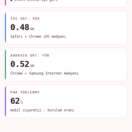
IOS ORT. YÜK
0.48
sn
Safari + Chrome iOS medyanı
ANDROID ORT. YÜK
0.52
sn
Chrome + Samsung Internet medyanı
PWA YÜKLENME
62
%
mobil ziyaretçi · kurulum oranı