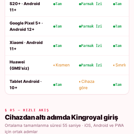
S20+ · Android
Tam
Parmak İzi
Tam
11+
Google Pixel 5+ ·
Tam
Parmak İzi
Tam
Android 12+
Xiaomi · Android
Tam
Parmak İzi
Tam
11+
Huawei
Kısmen
Sınırlı
Parmak İzi
(GMS'siz)
Tablet Android ·
Cihaza
Tam
Tam
10+
göre
§ 05 — HIZLI AKIŞ
Cihazdan altı adımda Kingroyal giriş
Ortalama tamamlanma süresi 55 saniye · iOS, Android ve PWA
için ortak adımlar