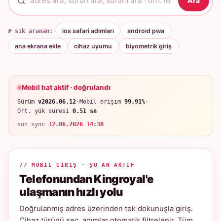
Ara
# sık aranan:
ios safari adımları
android pwa
ana ekrana ekle
cihaz uyumu
biyometrik giriş
Mobil hat aktif · doğrulandı
Sürüm
v2026.06.12
·
Mobil erişim
99.91%
·
Ort. yük süresi
0.51 sn
son sync
12.06.2026 14:38
// MOBIL GIRIŞ · ŞU AN AKTIF
Telefonundan Kingroyal'e
ulaşmanın hızlı yolu
Doğrulanmış adres üzerinden tek dokunuşla giriş.
Cihaz türünü seç, adımlar otomatik filtrelenir. Tüm