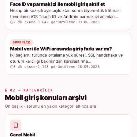
Face ID ve parmak izi ile mobil giriş aktif et
Hesap bir kez şifreyle açıldıktan sonra biyometrik kilit nasıl
tanımlanır; iOS Touch ID ve Android parmak izi adımları...
2 dk okuma
·
3.642 görüntüleme
·
03.06.2026
GÜVENLIK
Mobil veri ile WiFi arasında giriş farkı var mı?
İki bağlantı türünde ortalama yük süresi, SSL handshake ve
oturum kalıcılığı bakımından karşılaştırma...
3 dk okuma
·
2.193 görüntüleme
·
28.05.2026
§ 02 — KATEGORILER
Mobil giriş konuları arşivi
On başlık · sorunu en yakın kategori altında ara
Genel Mobil