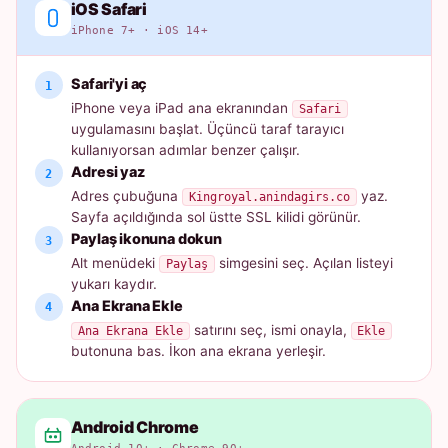
iOS Safari
iPhone 7+ · iOS 14+
Safari'yi aç
iPhone veya iPad ana ekranından
Safari
uygulamasını başlat. Üçüncü taraf tarayıcı
kullanıyorsan adımlar benzer çalışır.
Adresi yaz
Adres çubuğuna
yaz.
Kingroyal.anindagirs.co
Sayfa açıldığında sol üstte SSL kilidi görünür.
Paylaş ikonuna dokun
Alt menüdeki
simgesini seç. Açılan listeyi
Paylaş
yukarı kaydır.
Ana Ekrana Ekle
satırını seç, ismi onayla,
Ana Ekrana Ekle
Ekle
butonuna bas. İkon ana ekrana yerleşir.
Android Chrome