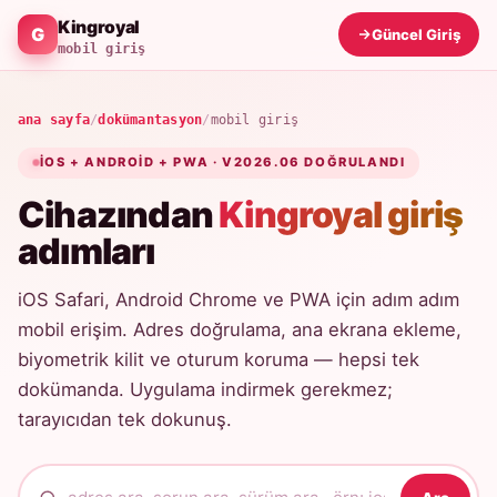
Kingroyal
Güncel Giriş
mobil giriş
ana sayfa
/
dokümantasyon
/
mobil giriş
IOS + ANDROID + PWA · V2026.06 DOĞRULANDI
Cihazından
Kingroyal giriş
adımları
iOS Safari, Android Chrome ve PWA için adım adım
mobil erişim. Adres doğrulama, ana ekrana ekleme,
biyometrik kilit ve oturum koruma — hepsi tek
dokümanda. Uygulama indirmek gerekmez;
tarayıcıdan tek dokunuş.