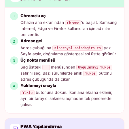
Android 10+ · Chrome 90+
Chrome'u aç
Cihazın ana ekranından
'u başlat. Samsung
Chrome
Internet, Edge ve Firefox kullanıcıları için adımlar
benzerdir.
Adrese gel
Adres çubuğuna
yaz.
Kingroyal.anindagirs.co
Sayfa açılır, doğrulama göstergesi sol üstte görünür.
Üç nokta menüsü
Sağ üstteki
menüsünden
⋮
Uygulamayı Yükle
satırını seç. Bazı sürümlerde anlık
butonu
Yükle
adres çubuğunda da çıkar.
Yüklemeyi onayla
butonuna dokun. İkon ana ekrana eklenir,
Yükle
ayrı bir tarayıcı sekmesi açmadan tek pencerede
çalışır.
PWA Yapılandırma