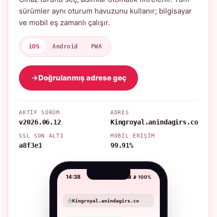
sürümler aynı oturum havuzunu kullanır; bilgisayar
ve mobil eş zamanlı çalışır.
iOS
Android
PWA
Doğrulanmış adrese geç
AKTIF SÜRÜM
ADRES
v2026.06.12
Kingroyal.anindagirs.co
SSL SON ALTI
MOBIL ERIŞIM
a8f3e1
99.91%
14:38
📶 📡 100%
Kingroyal.anindagirs.co