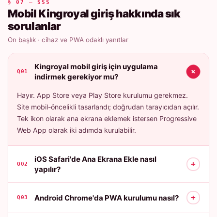
§ 07 — SSS
Mobil Kingroyal giriş hakkında sık
sorulanlar
On başlık · cihaz ve PWA odaklı yanıtlar
Kingroyal mobil giriş için uygulama
+
Q01
indirmek gerekiyor mu?
Hayır. App Store veya Play Store kurulumu gerekmez.
Site mobil-öncelikli tasarlandı; doğrudan tarayıcıdan açılır.
Tek ikon olarak ana ekrana eklemek istersen Progressive
Web App olarak iki adımda kurulabilir.
iOS Safari'de Ana Ekrana Ekle nasıl
+
Q02
yapılır?
+
Android Chrome'da PWA kurulumu nasıl?
Q03