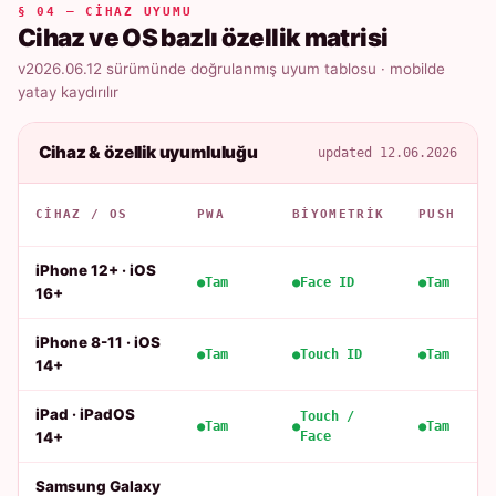
§ 04 — CIHAZ UYUMU
Cihaz ve OS bazlı özellik matrisi
v2026.06.12 sürümünde doğrulanmış uyum tablosu · mobilde
yatay kaydırılır
Cihaz & özellik uyumluluğu
updated 12.06.2026
CIHAZ / OS
PWA
BIYOMETRIK
PUSH
iPhone 12+ · iOS
Tam
Face ID
Tam
16+
iPhone 8-11 · iOS
Tam
Touch ID
Tam
14+
iPad · iPadOS
Touch /
Tam
Tam
14+
Face
Samsung Galaxy