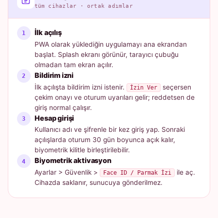
tüm cihazlar · ortak adımlar
İlk açılış
PWA olarak yüklediğin uygulamayı ana ekrandan
başlat. Splash ekranı görünür, tarayıcı çubuğu
olmadan tam ekran açılır.
Bildirim izni
İlk açılışta bildirim izni istenir.
seçersen
İzin Ver
çekim onayı ve oturum uyarıları gelir; reddetsen de
giriş normal çalışır.
Hesap girişi
Kullanıcı adı ve şifrenle bir kez giriş yap. Sonraki
açılışlarda oturum 30 gün boyunca açık kalır,
biyometrik kilitle birleştirilebilir.
Biyometrik aktivasyon
Ayarlar > Güvenlik >
ile aç.
Face ID / Parmak İzi
Cihazda saklanır, sunucuya gönderilmez.