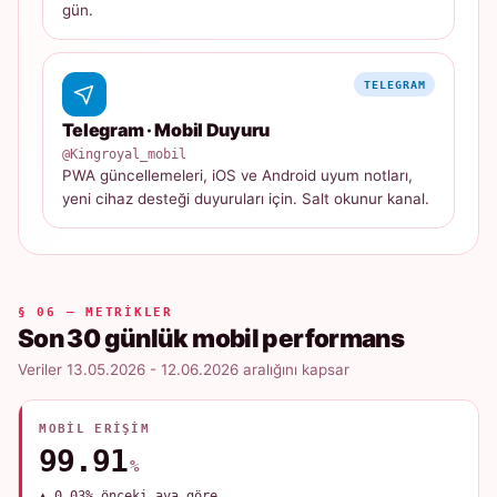
gün.
TELEGRAM
Telegram · Mobil Duyuru
@Kingroyal_mobil
PWA güncellemeleri, iOS ve Android uyum notları,
yeni cihaz desteği duyuruları için. Salt okunur kanal.
§ 06 — METRIKLER
Son 30 günlük mobil performans
Veriler 13.05.2026 - 12.06.2026 aralığını kapsar
MOBIL ERIŞIM
99.91
%
▲ 0.03% önceki aya göre