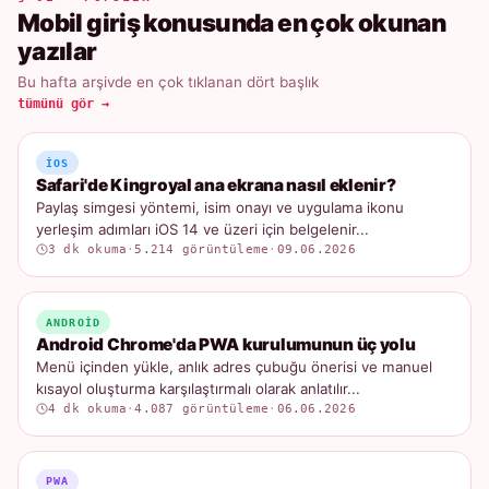
Mobil giriş konusunda en çok okunan
yazılar
Bu hafta arşivde en çok tıklanan dört başlık
tümünü gör →
IOS
Safari'de Kingroyal ana ekrana nasıl eklenir?
Paylaş simgesi yöntemi, isim onayı ve uygulama ikonu
yerleşim adımları iOS 14 ve üzeri için belgelenir...
3 dk okuma
·
5.214 görüntüleme
·
09.06.2026
ANDROID
Android Chrome'da PWA kurulumunun üç yolu
Menü içinden yükle, anlık adres çubuğu önerisi ve manuel
kısayol oluşturma karşılaştırmalı olarak anlatılır...
4 dk okuma
·
4.087 görüntüleme
·
06.06.2026
PWA