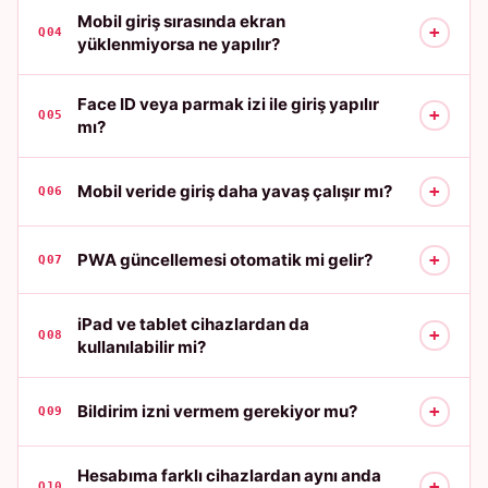
Mobil giriş sırasında ekran
+
Q04
yüklenmiyorsa ne yapılır?
Face ID veya parmak izi ile giriş yapılır
+
Q05
mı?
+
Mobil veride giriş daha yavaş çalışır mı?
Q06
+
PWA güncellemesi otomatik mi gelir?
Q07
iPad ve tablet cihazlardan da
+
Q08
kullanılabilir mi?
+
Bildirim izni vermem gerekiyor mu?
Q09
Hesabıma farklı cihazlardan aynı anda
+
Q10