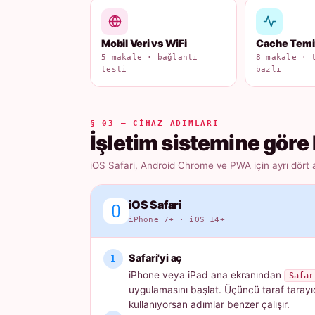
Mobil Veri vs WiFi
Cache Tem
5 makale · bağlantı
8 makale · 
testi
bazlı
§ 03 — CIHAZ ADIMLARI
İşletim sistemine göre 
iOS Safari, Android Chrome ve PWA için ayrı dört 
iOS Safari
iPhone 7+ · iOS 14+
Safari'yi aç
iPhone veya iPad ana ekranından
Safar
uygulamasını başlat. Üçüncü taraf tarayı
kullanıyorsan adımlar benzer çalışır.