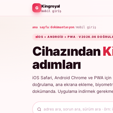
Kingroyal
mobil giriş
ana sayfa
/
dokümantasyon
/
mobil giriş
IOS + ANDROID + PWA · V2026.06 DOĞRUL
Cihazından
K
adımları
iOS Safari, Android Chrome ve PWA için 
doğrulama, ana ekrana ekleme, biyometri
dokümanda. Uygulama indirmek gerekmez