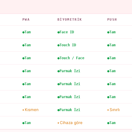
PWA
BIYOMETRIK
PUSH
Tam
Face ID
Tam
Tam
Touch ID
Tam
Tam
Touch / Face
Tam
Tam
Parmak İzi
Tam
Tam
Parmak İzi
Tam
Tam
Parmak İzi
Tam
Kısmen
Sınırlı
Parmak İzi
Cihaza göre
Tam
Tam