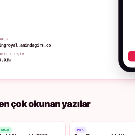
DRES
ingroyal.anindagirs.co
OBIL ERIŞIM
9.91%
en çok okunan yazılar
DROID
PWA