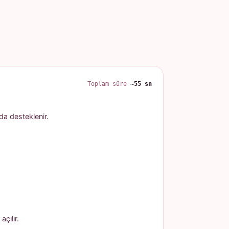
Toplam süre
~55 sn
 da desteklenir.
çılır.