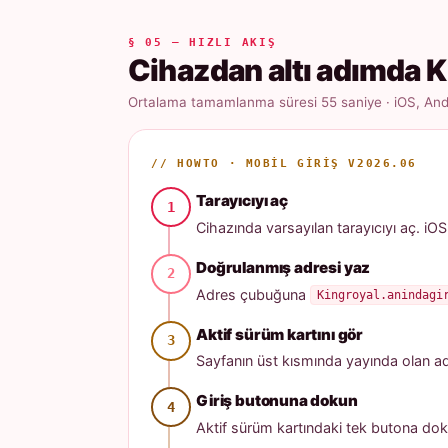
§ 05 — HIZLI AKIŞ
Cihazdan altı adımda K
Ortalama tamamlanma süresi 55 saniye · iOS, Andr
// HOWTO · MOBIL GIRIŞ V2026.06
Tarayıcıyı aç
Cihazında varsayılan tarayıcıyı aç. iOS
Doğrulanmış adresi yaz
Adres çubuğuna
Kingroyal.anindagi
Aktif sürüm kartını gör
Sayfanın üst kısmında yayında olan adres
Giriş butonuna dokun
Aktif sürüm kartındaki tek butona dok