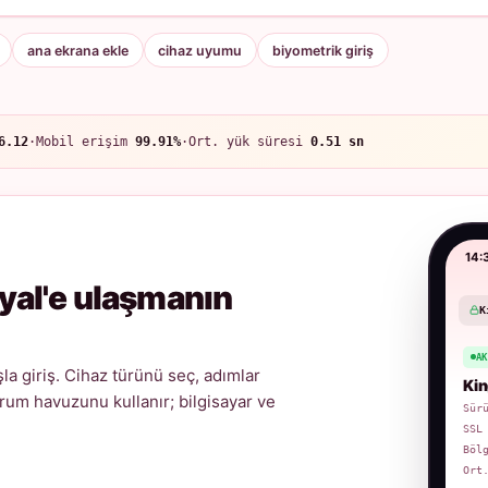
ana ekrana ekle
cihaz uyumu
biyometrik giriş
6.12
·
Mobil erişim
99.91%
·
Ort. yük süresi
0.51 sn
14:
yal'e ulaşmanın
K
A
a giriş. Cihaz türünü seç, adımlar
Kin
urum havuzunu kullanır; bilgisayar ve
Sür
SSL
Böl
Ort