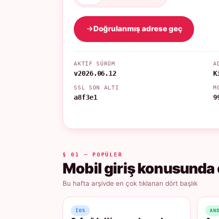
Doğrulanmış adrese geç
AKTIF SÜRÜM
A
v2026.06.12
K
SSL SON ALTI
M
a8f3e1
9
§ 01 — POPÜLER
Mobil giriş konusunda 
Bu hafta arşivde en çok tıklanan dört başlık
IOS
AN