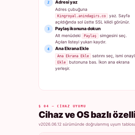
Adresi yaz
Adres çubuğuna
yaz. Sayfa
Kingroyal.anindagirs.co
açıldığında sol üstte SSL kilidi görünür.
Paylaş ikonuna dokun
Alt menüdeki
simgesini seç.
Paylaş
Açılan listeyi yukarı kaydır.
Ana Ekrana Ekle
satırını seç, ismi onayl
Ana Ekrana Ekle
butonuna bas. İkon ana ekrana
Ekle
yerleşir.
§ 04 — CIHAZ UYUMU
Cihaz ve OS bazlı özell
v2026.06.12 sürümünde doğrulanmış uyum tablosu ·