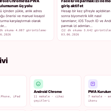
roid Chrome'da PWA
Face ID ve parmak izi ile mo
ulumunun üç yolu
giriş aktif et
 içinden yükle, anlık adres
Hesap bir kez şifreyle açıldıktan
ğu önerisi ve manuel kısayol
sonra biyometrik kilit nasıl
turma karşılaştırmalı olarak
tanımlanır; iOS Touch ID ve And
lır...
parmak izi adımları...
dk okuma
·
4.087 görüntüleme
·
2 dk okuma
·
3.642 görüntüle
06.2026
03.06.2026
ivi
Android Chrome
PWA Kurulu
iPhone, iPad
11 makale · cihaz
7 makale · a
çeşitleri
ikonu