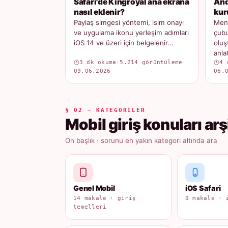
Safari'de Kingroyal ana ekrana
And
nasıl eklenir?
kur
Paylaş simgesi yöntemi, isim onayı
Menü
ve uygulama ikonu yerleşim adımları
çubu
iOS 14 ve üzeri için belgelenir...
oluş
anlatı
3 dk okuma
·
5.214 görüntüleme
·
4 
09.06.2026
06.
§ 02 — KATEGORILER
Mobil giriş konuları arş
On başlık · sorunu en yakın kategori altında ara
Genel Mobil
iOS Safari
14 makale · giriş
9 makale · 
temelleri