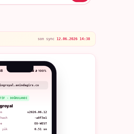
son sync
12.06.2026 14:38
38
📶 📡 100%
ingroyal.anindagirs.co
KTIF · DOĞRULANDI
groyal
üm
v2026.06.12
 hash
·a8f3e1
ge
EU-WEST
. yük
0.51 sn