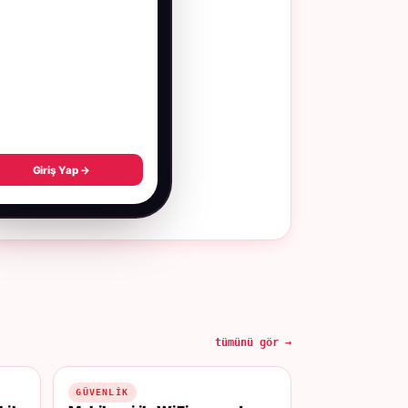
Giriş Yap →
tümünü gör →
GÜVENLIK