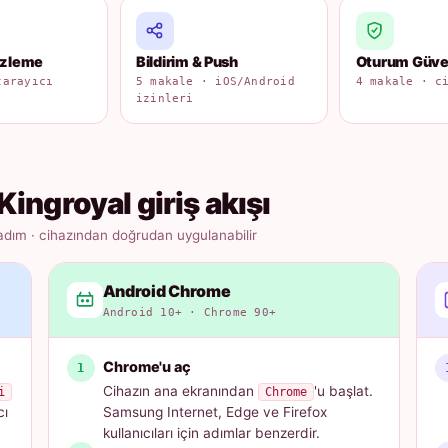
izleme
Bildirim & Push
Oturum Güven
tarayıcı
5 makale · iOS/Android
4 makale · c
izinleri
Kingroyal giriş akışı
adım · cihazından doğrudan uygulanabilir
Android Chrome
Android 10+ · Chrome 90+
Chrome'u aç
Cihazın ana ekranından
'u başlat.
i
Chrome
cı
Samsung Internet, Edge ve Firefox
kullanıcıları için adımlar benzerdir.