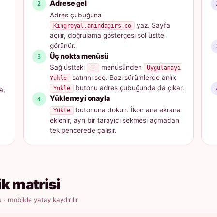
Adrese gel
Adres çubuğuna
yaz. Sayfa
Kingroyal.anindagirs.co
açılır, doğrulama göstergesi sol üstte
görünür.
Üç nokta menüsü
Sağ üstteki
menüsünden
⋮
Uygulamayı
satırını seç. Bazı sürümlerde anlık
Yükle
butonu adres çubuğunda da çıkar.
Yükle
a,
Yüklemeyi onayla
butonuna dokun. İkon ana ekrana
Yükle
eklenir, ayrı bir tarayıcı sekmesi açmadan
tek pencerede çalışır.
ik matrisi
 mobilde yatay kaydırılır