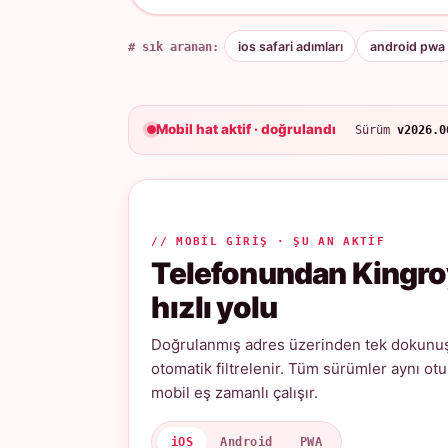
# sık aranan:
ios safari adımları
android pwa
Mobil hat aktif · doğrulandı
Sürüm
v2026.0
// MOBIL GIRIŞ · ŞU AN AKTIF
Telefonundan Kingro
hızlı yolu
Doğrulanmış adres üzerinden tek dokunuşl
otomatik filtrelenir. Tüm sürümler aynı ot
mobil eş zamanlı çalışır.
iOS
Android
PWA