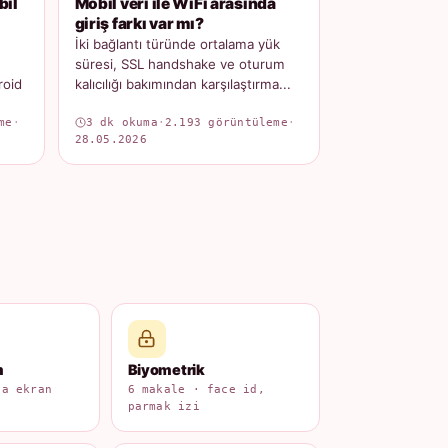
bil
Mobil veri ile WiFi arasında
giriş farkı var mı?
İki bağlantı türünde ortalama yük
süresi, SSL handshake ve oturum
roid
kalıcılığı bakımından karşılaştırma...
me
·
3 dk okuma
·
2.193 görüntüleme
·
28.05.2026
m
Biyometrik
na ekran
6 makale · face id,
parmak izi