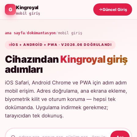
Kingroyal
Güncel Giriş
mobil giriş
ana sayfa
/
dokümantasyon
/
mobil giriş
IOS + ANDROID + PWA · V2026.06 DOĞRULANDI
Cihazından
Kingroyal giriş
adımları
iOS Safari, Android Chrome ve PWA için adım adım
mobil erişim. Adres doğrulama, ana ekrana ekleme,
biyometrik kilit ve oturum koruma — hepsi tek
dokümanda. Uygulama indirmek gerekmez;
tarayıcıdan tek dokunuş.