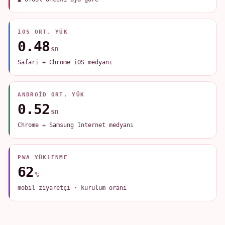
IOS ORT. YÜK
0.48
sn
Safari + Chrome iOS medyanı
ANDROID ORT. YÜK
0.52
sn
Chrome + Samsung Internet medyanı
PWA YÜKLENME
62
%
mobil ziyaretçi · kurulum oranı