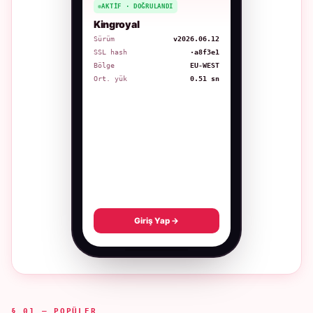
AKTIF · DOĞRULANDI
Kingroyal
Sürüm
v2026.06.12
SSL hash
·a8f3e1
Bölge
EU-WEST
Ort. yük
0.51 sn
Giriş Yap →
§ 01 — POPÜLER