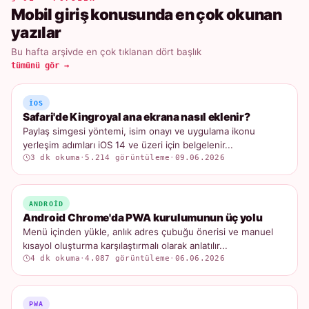
Mobil giriş konusunda en çok okunan
yazılar
Bu hafta arşivde en çok tıklanan dört başlık
tümünü gör →
IOS
Safari'de Kingroyal ana ekrana nasıl eklenir?
Paylaş simgesi yöntemi, isim onayı ve uygulama ikonu
yerleşim adımları iOS 14 ve üzeri için belgelenir...
3 dk okuma
·
5.214 görüntüleme
·
09.06.2026
ANDROID
Android Chrome'da PWA kurulumunun üç yolu
Menü içinden yükle, anlık adres çubuğu önerisi ve manuel
kısayol oluşturma karşılaştırmalı olarak anlatılır...
4 dk okuma
·
4.087 görüntüleme
·
06.06.2026
PWA