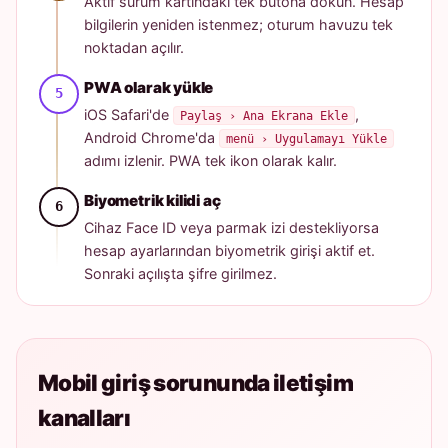
Aktif sürüm kartındaki tek butona dokun. Hesap
bilgilerin yeniden istenmez; oturum havuzu tek
noktadan açılır.
PWA olarak yükle
iOS Safari'de
,
Paylaş › Ana Ekrana Ekle
Android Chrome'da
menü › Uygulamayı Yükle
adımı izlenir. PWA tek ikon olarak kalır.
Biyometrik kilidi aç
Cihaz Face ID veya parmak izi destekliyorsa
hesap ayarlarından biyometrik girişi aktif et.
Sonraki açılışta şifre girilmez.
Mobil giriş sorununda iletişim
kanalları