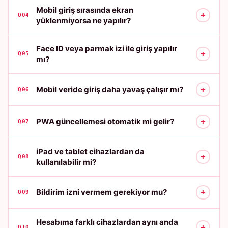
Mobil giriş sırasında ekran
+
Q04
yüklenmiyorsa ne yapılır?
Face ID veya parmak izi ile giriş yapılır
+
Q05
mı?
+
Mobil veride giriş daha yavaş çalışır mı?
Q06
+
PWA güncellemesi otomatik mi gelir?
Q07
iPad ve tablet cihazlardan da
+
Q08
kullanılabilir mi?
+
Bildirim izni vermem gerekiyor mu?
Q09
Hesabıma farklı cihazlardan aynı anda
+
Q10