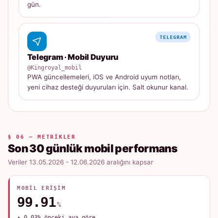
gün.
TELEGRAM
Telegram · Mobil Duyuru
@Kingroyal_mobil
PWA güncellemeleri, iOS ve Android uyum notları,
yeni cihaz desteği duyuruları için. Salt okunur kanal.
§ 06 — METRIKLER
Son 30 günlük mobil performans
Veriler 13.05.2026 - 12.06.2026 aralığını kapsar
MOBIL ERIŞIM
99.91
%
▲ 0.03% önceki aya göre