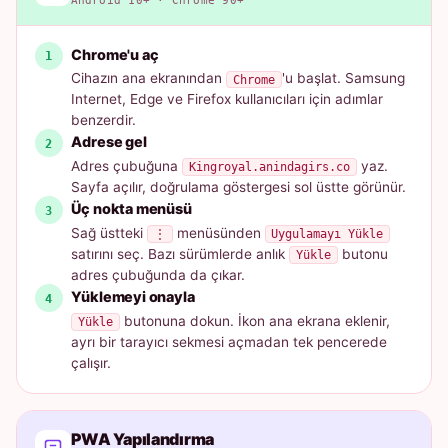
Android 10+ · Chrome 90+
Chrome'u aç
Cihazın ana ekranından
'u başlat. Samsung
Chrome
Internet, Edge ve Firefox kullanıcıları için adımlar
benzerdir.
Adrese gel
Adres çubuğuna
yaz.
Kingroyal.anindagirs.co
Sayfa açılır, doğrulama göstergesi sol üstte görünür.
Üç nokta menüsü
Sağ üstteki
menüsünden
⋮
Uygulamayı Yükle
satırını seç. Bazı sürümlerde anlık
butonu
Yükle
adres çubuğunda da çıkar.
Yüklemeyi onayla
butonuna dokun. İkon ana ekrana eklenir,
Yükle
ayrı bir tarayıcı sekmesi açmadan tek pencerede
çalışır.
PWA Yapılandırma