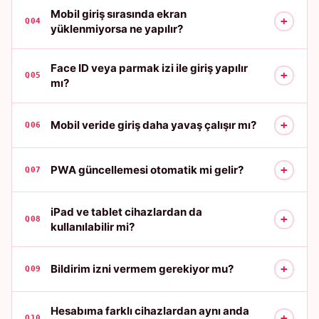
Mobil giriş sırasında ekran
+
Q04
yüklenmiyorsa ne yapılır?
Face ID veya parmak izi ile giriş yapılır
+
Q05
mı?
+
Mobil veride giriş daha yavaş çalışır mı?
Q06
+
PWA güncellemesi otomatik mi gelir?
Q07
iPad ve tablet cihazlardan da
+
Q08
kullanılabilir mi?
+
Bildirim izni vermem gerekiyor mu?
Q09
Hesabıma farklı cihazlardan aynı anda
+
Q10