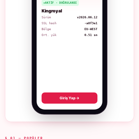
AKTIF · DOĞRULANDI
Kingroyal
Sürüm
v2026.06.12
SSL hash
·a8f3e1
Bölge
EU-WEST
Ort. yük
0.51 sn
Giriş Yap →
§ 01 — POPÜLER