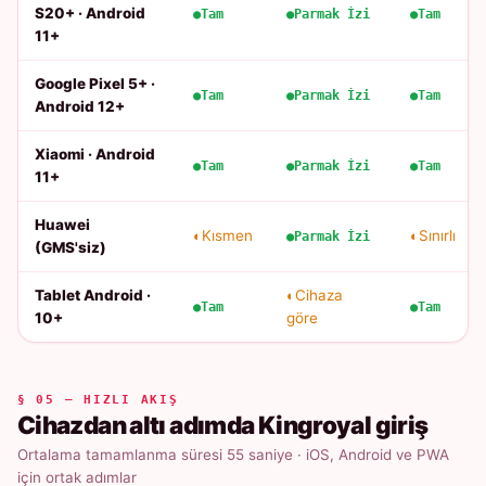
S20+ · Android
Tam
Parmak İzi
Tam
11+
Google Pixel 5+ ·
Tam
Parmak İzi
Tam
Android 12+
Xiaomi · Android
Tam
Parmak İzi
Tam
11+
Huawei
Kısmen
Sınırlı
Parmak İzi
(GMS'siz)
Tablet Android ·
Cihaza
Tam
Tam
10+
göre
§ 05 — HIZLI AKIŞ
Cihazdan altı adımda Kingroyal giriş
Ortalama tamamlanma süresi 55 saniye · iOS, Android ve PWA
için ortak adımlar