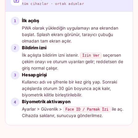
tüm cihazlar · ortak adımlar
İlk açılış
PWA olarak yüklediğin uygulamayı ana ekrandan
başlat. Splash ekranı görünür, tarayıcı çubuğu
olmadan tam ekran açılır.
Bildirim izni
İlk açılışta bildirim izni istenir.
seçersen
İzin Ver
çekim onayı ve oturum uyarıları gelir; reddetsen de
giriş normal çalışır.
Hesap girişi
Kullanıcı adı ve şifrenle bir kez giriş yap. Sonraki
açılışlarda oturum 30 gün boyunca açık kalır,
biyometrik kilitle birleştirilebilir.
Biyometrik aktivasyon
Ayarlar > Güvenlik >
ile aç.
Face ID / Parmak İzi
Cihazda saklanır, sunucuya gönderilmez.