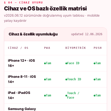
§ 04 — CIHAZ UYUMU
Cihaz ve OS bazlı özellik matrisi
v2026.06.12 sürümünde doğrulanmış uyum tablosu · mobilde
yatay kaydırılır
Cihaz & özellik uyumluluğu
updated 12.06.2026
CIHAZ / OS
PWA
BIYOMETRIK
PUSH
iPhone 12+ · iOS
Tam
Face ID
Tam
16+
iPhone 8-11 · iOS
Tam
Touch ID
Tam
14+
iPad · iPadOS
Touch /
Tam
Tam
14+
Face
Samsung Galaxy