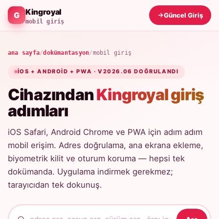
Kingroyal
Güncel Giriş
mobil giriş
ana sayfa
/
dokümantasyon
/
mobil giriş
IOS + ANDROID + PWA · V2026.06 DOĞRULANDI
Cihazından
Kingroyal giriş
adımları
iOS Safari, Android Chrome ve PWA için adım adım
mobil erişim. Adres doğrulama, ana ekrana ekleme,
biyometrik kilit ve oturum koruma — hepsi tek
dokümanda. Uygulama indirmek gerekmez;
tarayıcıdan tek dokunuş.