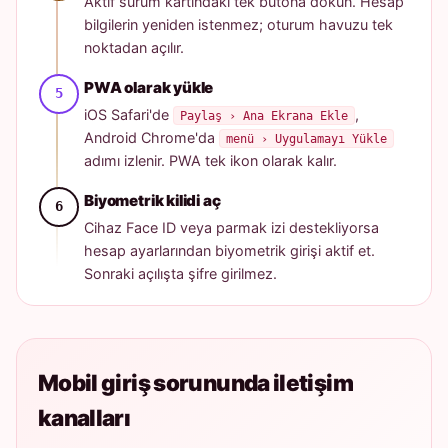
Aktif sürüm kartındaki tek butona dokun. Hesap
bilgilerin yeniden istenmez; oturum havuzu tek
noktadan açılır.
PWA olarak yükle
iOS Safari'de
,
Paylaş › Ana Ekrana Ekle
Android Chrome'da
menü › Uygulamayı Yükle
adımı izlenir. PWA tek ikon olarak kalır.
Biyometrik kilidi aç
Cihaz Face ID veya parmak izi destekliyorsa
hesap ayarlarından biyometrik girişi aktif et.
Sonraki açılışta şifre girilmez.
Mobil giriş sorununda iletişim
kanalları