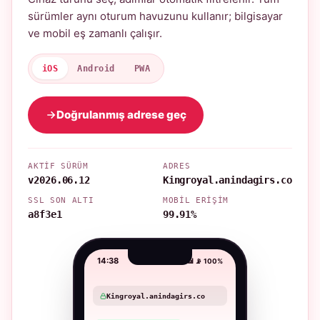
sürümler aynı oturum havuzunu kullanır; bilgisayar
ve mobil eş zamanlı çalışır.
iOS
Android
PWA
Doğrulanmış adrese geç
AKTIF SÜRÜM
ADRES
v2026.06.12
Kingroyal.anindagirs.co
SSL SON ALTI
MOBIL ERIŞIM
a8f3e1
99.91%
14:38
📶 📡 100%
Kingroyal.anindagirs.co