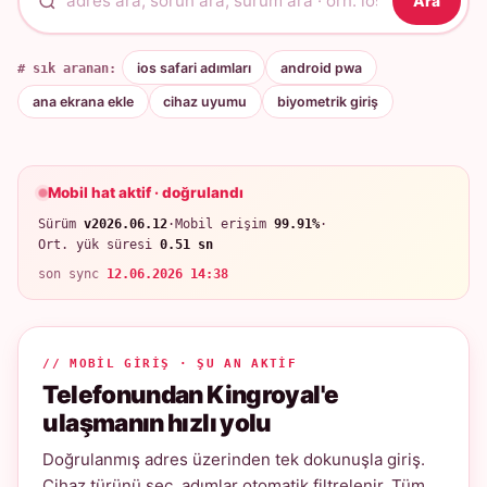
Ara
# sık aranan:
ios safari adımları
android pwa
ana ekrana ekle
cihaz uyumu
biyometrik giriş
Mobil hat aktif · doğrulandı
Sürüm
v2026.06.12
·
Mobil erişim
99.91%
·
Ort. yük süresi
0.51 sn
son sync
12.06.2026 14:38
// MOBIL GIRIŞ · ŞU AN AKTIF
Telefonundan Kingroyal'e
ulaşmanın hızlı yolu
Doğrulanmış adres üzerinden tek dokunuşla giriş.
Cihaz türünü seç, adımlar otomatik filtrelenir. Tüm