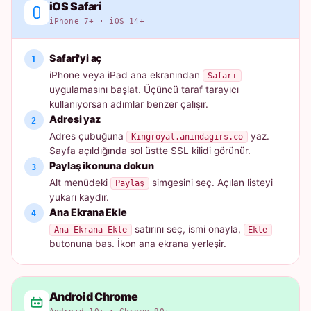
iOS Safari
iPhone 7+ · iOS 14+
Safari'yi aç
iPhone veya iPad ana ekranından
Safari
uygulamasını başlat. Üçüncü taraf tarayıcı
kullanıyorsan adımlar benzer çalışır.
Adresi yaz
Adres çubuğuna
yaz.
Kingroyal.anindagirs.co
Sayfa açıldığında sol üstte SSL kilidi görünür.
Paylaş ikonuna dokun
Alt menüdeki
simgesini seç. Açılan listeyi
Paylaş
yukarı kaydır.
Ana Ekrana Ekle
satırını seç, ismi onayla,
Ana Ekrana Ekle
Ekle
butonuna bas. İkon ana ekrana yerleşir.
Android Chrome