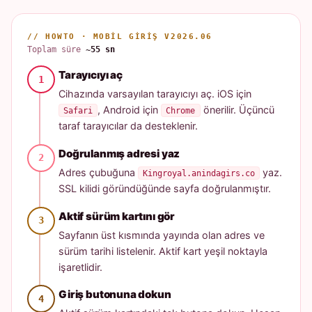
// HOWTO · MOBIL GIRIŞ V2026.06
Toplam süre
~55 sn
Tarayıcıyı aç
Cihazında varsayılan tarayıcıyı aç. iOS için
, Android için
önerilir. Üçüncü
Safari
Chrome
taraf tarayıcılar da desteklenir.
Doğrulanmış adresi yaz
Adres çubuğuna
yaz.
Kingroyal.anindagirs.co
SSL kilidi göründüğünde sayfa doğrulanmıştır.
Aktif sürüm kartını gör
Sayfanın üst kısmında yayında olan adres ve
sürüm tarihi listelenir. Aktif kart yeşil noktayla
işaretlidir.
Giriş butonuna dokun