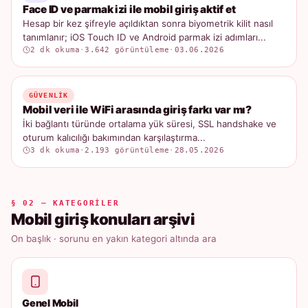
Face ID ve parmak izi ile mobil giriş aktif et
Hesap bir kez şifreyle açıldıktan sonra biyometrik kilit nasıl
tanımlanır; iOS Touch ID ve Android parmak izi adımları...
2 dk okuma
·
3.642 görüntüleme
·
03.06.2026
GÜVENLIK
Mobil veri ile WiFi arasında giriş farkı var mı?
İki bağlantı türünde ortalama yük süresi, SSL handshake ve
oturum kalıcılığı bakımından karşılaştırma...
3 dk okuma
·
2.193 görüntüleme
·
28.05.2026
§ 02 — KATEGORILER
Mobil giriş konuları arşivi
On başlık · sorunu en yakın kategori altında ara
Genel Mobil