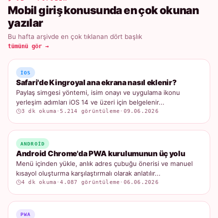
Mobil giriş konusunda en çok okunan
yazılar
Bu hafta arşivde en çok tıklanan dört başlık
tümünü gör →
IOS
Safari'de Kingroyal ana ekrana nasıl eklenir?
Paylaş simgesi yöntemi, isim onayı ve uygulama ikonu
yerleşim adımları iOS 14 ve üzeri için belgelenir...
3 dk okuma
·
5.214 görüntüleme
·
09.06.2026
ANDROID
Android Chrome'da PWA kurulumunun üç yolu
Menü içinden yükle, anlık adres çubuğu önerisi ve manuel
kısayol oluşturma karşılaştırmalı olarak anlatılır...
4 dk okuma
·
4.087 görüntüleme
·
06.06.2026
PWA