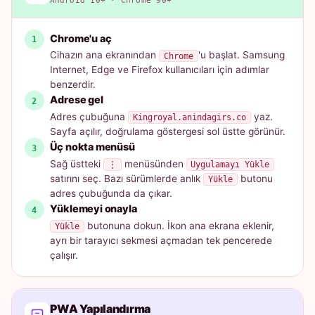
Android 10+ · Chrome 90+
Chrome'u aç
Cihazın ana ekranından
'u başlat. Samsung
Chrome
Internet, Edge ve Firefox kullanıcıları için adımlar
benzerdir.
Adrese gel
Adres çubuğuna
yaz.
Kingroyal.anindagirs.co
Sayfa açılır, doğrulama göstergesi sol üstte görünür.
Üç nokta menüsü
Sağ üstteki
menüsünden
⋮
Uygulamayı Yükle
satırını seç. Bazı sürümlerde anlık
butonu
Yükle
adres çubuğunda da çıkar.
Yüklemeyi onayla
butonuna dokun. İkon ana ekrana eklenir,
Yükle
ayrı bir tarayıcı sekmesi açmadan tek pencerede
çalışır.
PWA Yapılandırma