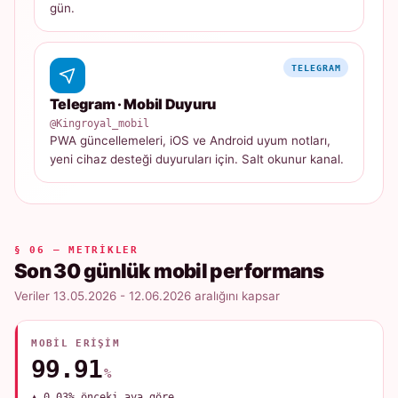
gün.
TELEGRAM
Telegram · Mobil Duyuru
@Kingroyal_mobil
PWA güncellemeleri, iOS ve Android uyum notları,
yeni cihaz desteği duyuruları için. Salt okunur kanal.
§ 06 — METRIKLER
Son 30 günlük mobil performans
Veriler 13.05.2026 - 12.06.2026 aralığını kapsar
MOBIL ERIŞIM
99.91
%
▲ 0.03% önceki aya göre