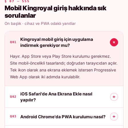
§ 07 — SSS
Mobil Kingroyal giriş hakkında sık
sorulanlar
On başlık · cihaz ve PWA odaklı yanıtlar
Kingroyal mobil giriş için uygulama
+
Q01
indirmek gerekiyor mu?
Hayır. App Store veya Play Store kurulumu gerekmez.
Site mobil-öncelikli tasarlandı; doğrudan tarayıcıdan açılır.
Tek ikon olarak ana ekrana eklemek istersen Progressive
Web App olarak iki adımda kurulabilir.
iOS Safari'de Ana Ekrana Ekle nasıl
+
Q02
yapılır?
+
Android Chrome'da PWA kurulumu nasıl?
Q03