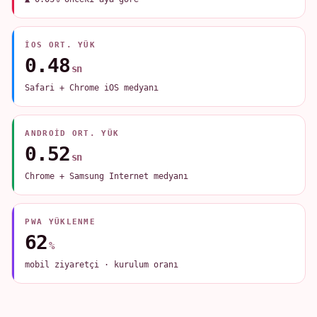
IOS ORT. YÜK
0.48
sn
Safari + Chrome iOS medyanı
ANDROID ORT. YÜK
0.52
sn
Chrome + Samsung Internet medyanı
PWA YÜKLENME
62
%
mobil ziyaretçi · kurulum oranı