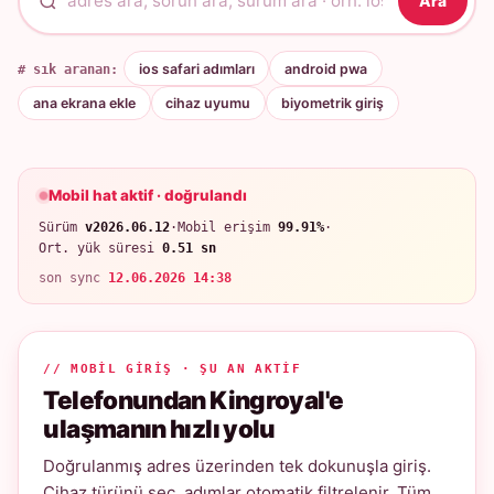
Ara
# sık aranan:
ios safari adımları
android pwa
ana ekrana ekle
cihaz uyumu
biyometrik giriş
Mobil hat aktif · doğrulandı
Sürüm
v2026.06.12
·
Mobil erişim
99.91%
·
Ort. yük süresi
0.51 sn
son sync
12.06.2026 14:38
// MOBIL GIRIŞ · ŞU AN AKTIF
Telefonundan Kingroyal'e
ulaşmanın hızlı yolu
Doğrulanmış adres üzerinden tek dokunuşla giriş.
Cihaz türünü seç, adımlar otomatik filtrelenir. Tüm