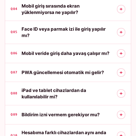
Mobil giriş sırasında ekran
+
Q04
yüklenmiyorsa ne yapılır?
Face ID veya parmak izi ile giriş yapılır
+
Q05
mı?
+
Mobil veride giriş daha yavaş çalışır mı?
Q06
+
PWA güncellemesi otomatik mi gelir?
Q07
iPad ve tablet cihazlardan da
+
Q08
kullanılabilir mi?
+
Bildirim izni vermem gerekiyor mu?
Q09
Hesabıma farklı cihazlardan aynı anda
+
Q10