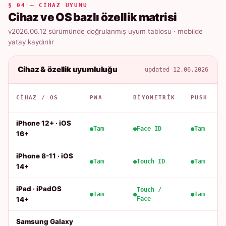
§ 04 — CIHAZ UYUMU
Cihaz ve OS bazlı özellik matrisi
v2026.06.12 sürümünde doğrulanmış uyum tablosu · mobilde
yatay kaydırılır
Cihaz & özellik uyumluluğu
updated 12.06.2026
CIHAZ / OS
PWA
BIYOMETRIK
PUSH
iPhone 12+ · iOS
Tam
Face ID
Tam
16+
iPhone 8-11 · iOS
Tam
Touch ID
Tam
14+
iPad · iPadOS
Touch /
Tam
Tam
14+
Face
Samsung Galaxy