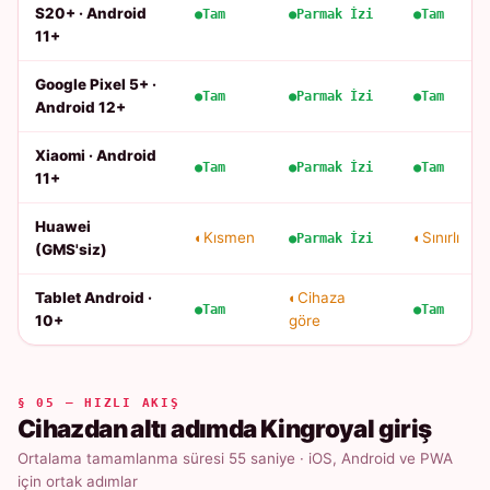
S20+ · Android
Tam
Parmak İzi
Tam
11+
Google Pixel 5+ ·
Tam
Parmak İzi
Tam
Android 12+
Xiaomi · Android
Tam
Parmak İzi
Tam
11+
Huawei
Kısmen
Sınırlı
Parmak İzi
(GMS'siz)
Tablet Android ·
Cihaza
Tam
Tam
10+
göre
§ 05 — HIZLI AKIŞ
Cihazdan altı adımda Kingroyal giriş
Ortalama tamamlanma süresi 55 saniye · iOS, Android ve PWA
için ortak adımlar