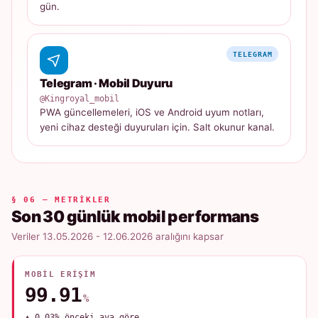
gün.
TELEGRAM
Telegram · Mobil Duyuru
@Kingroyal_mobil
PWA güncellemeleri, iOS ve Android uyum notları,
yeni cihaz desteği duyuruları için. Salt okunur kanal.
§ 06 — METRIKLER
Son 30 günlük mobil performans
Veriler 13.05.2026 - 12.06.2026 aralığını kapsar
MOBIL ERIŞIM
99.91
%
▲ 0.03% önceki aya göre