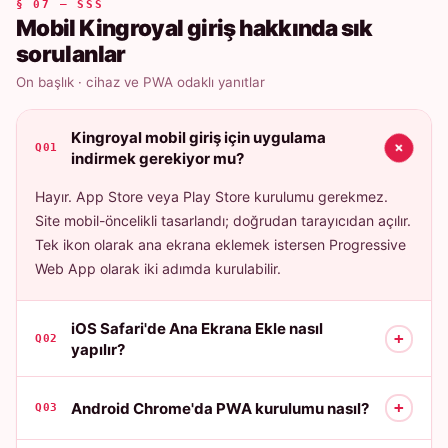
§ 07 — SSS
Mobil Kingroyal giriş hakkında sık
sorulanlar
On başlık · cihaz ve PWA odaklı yanıtlar
Kingroyal mobil giriş için uygulama
+
Q01
indirmek gerekiyor mu?
Hayır. App Store veya Play Store kurulumu gerekmez.
Site mobil-öncelikli tasarlandı; doğrudan tarayıcıdan açılır.
Tek ikon olarak ana ekrana eklemek istersen Progressive
Web App olarak iki adımda kurulabilir.
iOS Safari'de Ana Ekrana Ekle nasıl
+
Q02
yapılır?
+
Android Chrome'da PWA kurulumu nasıl?
Q03