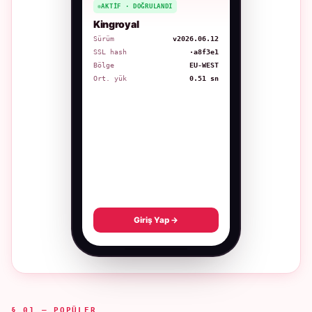
AKTIF · DOĞRULANDI
Kingroyal
Sürüm
v2026.06.12
SSL hash
·a8f3e1
Bölge
EU-WEST
Ort. yük
0.51 sn
Giriş Yap →
§ 01 — POPÜLER