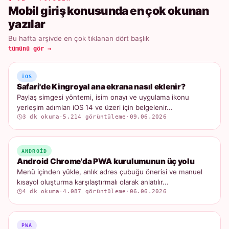
Mobil giriş konusunda en çok okunan
yazılar
Bu hafta arşivde en çok tıklanan dört başlık
tümünü gör →
IOS
Safari'de Kingroyal ana ekrana nasıl eklenir?
Paylaş simgesi yöntemi, isim onayı ve uygulama ikonu
yerleşim adımları iOS 14 ve üzeri için belgelenir...
3 dk okuma
·
5.214 görüntüleme
·
09.06.2026
ANDROID
Android Chrome'da PWA kurulumunun üç yolu
Menü içinden yükle, anlık adres çubuğu önerisi ve manuel
kısayol oluşturma karşılaştırmalı olarak anlatılır...
4 dk okuma
·
4.087 görüntüleme
·
06.06.2026
PWA