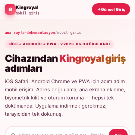
Kingroyal
Güncel Giriş
mobil giriş
ana sayfa
/
dokümantasyon
/
mobil giriş
IOS + ANDROID + PWA · V2026.06 DOĞRULANDI
Cihazından
Kingroyal giriş
adımları
iOS Safari, Android Chrome ve PWA için adım adım
mobil erişim. Adres doğrulama, ana ekrana ekleme,
biyometrik kilit ve oturum koruma — hepsi tek
dokümanda. Uygulama indirmek gerekmez;
tarayıcıdan tek dokunuş.