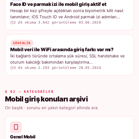
Face ID ve parmak izi ile mobil giriş aktif et
Hesap bir kez şifreyle açıldıktan sonra biyometrik kilit nasıl
tanımlanır; iOS Touch ID ve Android parmak izi adımları...
2 dk okuma
·
3.642 görüntüleme
·
03.06.2026
GÜVENLIK
Mobil veri ile WiFi arasında giriş farkı var mı?
İki bağlantı türünde ortalama yük süresi, SSL handshake ve
oturum kalıcılığı bakımından karşılaştırma...
3 dk okuma
·
2.193 görüntüleme
·
28.05.2026
§ 02 — KATEGORILER
Mobil giriş konuları arşivi
On başlık · sorunu en yakın kategori altında ara
Genel Mobil