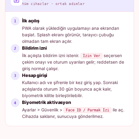
tüm cihazlar · ortak adımlar
İlk açılış
PWA olarak yüklediğin uygulamayı ana ekrandan
başlat. Splash ekranı görünür, tarayıcı çubuğu
olmadan tam ekran açılır.
Bildirim izni
İlk açılışta bildirim izni istenir.
seçersen
İzin Ver
çekim onayı ve oturum uyarıları gelir; reddetsen de
giriş normal çalışır.
Hesap girişi
Kullanıcı adı ve şifrenle bir kez giriş yap. Sonraki
açılışlarda oturum 30 gün boyunca açık kalır,
biyometrik kilitle birleştirilebilir.
Biyometrik aktivasyon
Ayarlar > Güvenlik >
ile aç.
Face ID / Parmak İzi
Cihazda saklanır, sunucuya gönderilmez.