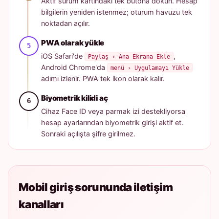
Aktif sürüm kartındaki tek butona dokun. Hesap
bilgilerin yeniden istenmez; oturum havuzu tek
noktadan açılır.
PWA olarak yükle
iOS Safari'de
,
Paylaş › Ana Ekrana Ekle
Android Chrome'da
menü › Uygulamayı Yükle
adımı izlenir. PWA tek ikon olarak kalır.
Biyometrik kilidi aç
Cihaz Face ID veya parmak izi destekliyorsa
hesap ayarlarından biyometrik girişi aktif et.
Sonraki açılışta şifre girilmez.
Mobil giriş sorununda iletişim
kanalları