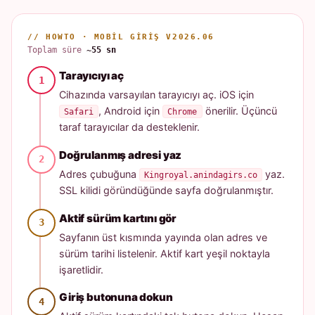
// HOWTO · MOBIL GIRIŞ V2026.06
Toplam süre
~55 sn
Tarayıcıyı aç
Cihazında varsayılan tarayıcıyı aç. iOS için
, Android için
önerilir. Üçüncü
Safari
Chrome
taraf tarayıcılar da desteklenir.
Doğrulanmış adresi yaz
Adres çubuğuna
yaz.
Kingroyal.anindagirs.co
SSL kilidi göründüğünde sayfa doğrulanmıştır.
Aktif sürüm kartını gör
Sayfanın üst kısmında yayında olan adres ve
sürüm tarihi listelenir. Aktif kart yeşil noktayla
işaretlidir.
Giriş butonuna dokun