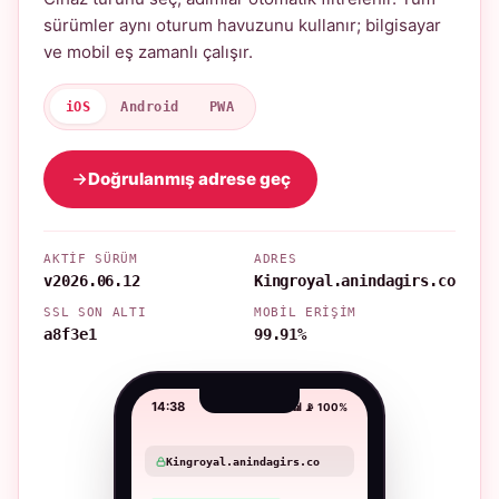
sürümler aynı oturum havuzunu kullanır; bilgisayar
ve mobil eş zamanlı çalışır.
iOS
Android
PWA
Doğrulanmış adrese geç
AKTIF SÜRÜM
ADRES
v2026.06.12
Kingroyal.anindagirs.co
SSL SON ALTI
MOBIL ERIŞIM
a8f3e1
99.91%
14:38
📶 📡 100%
Kingroyal.anindagirs.co