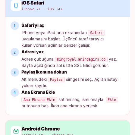
iOS Safari
iPhone 7+ · iOS 14+
Safari'yi aç
iPhone veya iPad ana ekranından
Safari
uygulamasını başlat. Üçüncü taraf tarayıcı
kullanıyorsan adımlar benzer çalışır.
Adresi yaz
Adres çubuğuna
yaz.
Kingroyal.anindagirs.co
Sayfa açıldığında sol üstte SSL kilidi görünür.
Paylaş ikonuna dokun
Alt menüdeki
simgesini seç. Açılan listeyi
Paylaş
yukarı kaydır.
Ana Ekrana Ekle
satırını seç, ismi onayla,
Ana Ekrana Ekle
Ekle
butonuna bas. İkon ana ekrana yerleşir.
Android Chrome