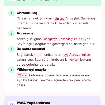
Android 10+ · Chrome 90+
Chrome'u aç
Cihazın ana ekranından
'u başlat. Samsung
Chrome
Internet, Edge ve Firefox kullanıcıları için adımlar
benzerdir.
Adrese gel
Adres çubuğuna
yaz.
Kingroyal.anindagirs.co
Sayfa açılır, doğrulama göstergesi sol üstte görünür.
Üç nokta menüsü
Sağ üstteki
menüsünden
⋮
Uygulamayı Yükle
satırını seç. Bazı sürümlerde anlık
butonu
Yükle
adres çubuğunda da çıkar.
Yüklemeyi onayla
butonuna dokun. İkon ana ekrana eklenir,
Yükle
ayrı bir tarayıcı sekmesi açmadan tek pencerede
çalışır.
PWA Yapılandırma