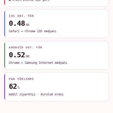
IOS ORT. YÜK
0.48
sn
Safari + Chrome iOS medyanı
ANDROID ORT. YÜK
0.52
sn
Chrome + Samsung Internet medyanı
PWA YÜKLENME
62
%
mobil ziyaretçi · kurulum oranı