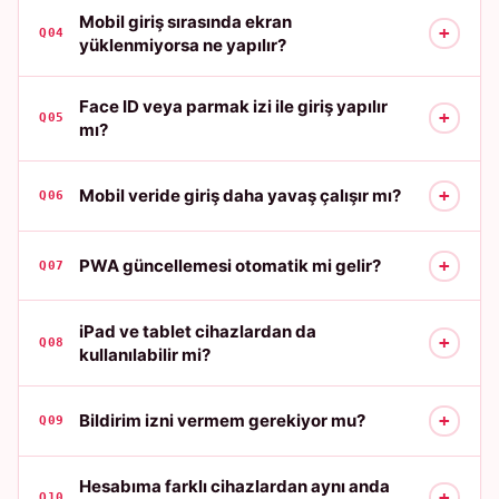
Mobil giriş sırasında ekran
+
Q04
yüklenmiyorsa ne yapılır?
Face ID veya parmak izi ile giriş yapılır
+
Q05
mı?
+
Mobil veride giriş daha yavaş çalışır mı?
Q06
+
PWA güncellemesi otomatik mi gelir?
Q07
iPad ve tablet cihazlardan da
+
Q08
kullanılabilir mi?
+
Bildirim izni vermem gerekiyor mu?
Q09
Hesabıma farklı cihazlardan aynı anda
+
Q10