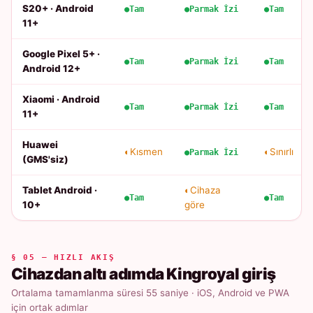
S20+ · Android
Tam
Parmak İzi
Tam
11+
Google Pixel 5+ ·
Tam
Parmak İzi
Tam
Android 12+
Xiaomi · Android
Tam
Parmak İzi
Tam
11+
Huawei
Kısmen
Sınırlı
Parmak İzi
(GMS'siz)
Tablet Android ·
Cihaza
Tam
Tam
10+
göre
§ 05 — HIZLI AKIŞ
Cihazdan altı adımda Kingroyal giriş
Ortalama tamamlanma süresi 55 saniye · iOS, Android ve PWA
için ortak adımlar