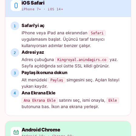
iOS Safari
iPhone 7+ · iOS 14+
Safari'yi aç
iPhone veya iPad ana ekranından
Safari
uygulamasını başlat. Üçüncü taraf tarayıcı
kullanıyorsan adımlar benzer çalışır.
Adresi yaz
Adres çubuğuna
yaz.
Kingroyal.anindagirs.co
Sayfa açıldığında sol üstte SSL kilidi görünür.
Paylaş ikonuna dokun
Alt menüdeki
simgesini seç. Açılan listeyi
Paylaş
yukarı kaydır.
Ana Ekrana Ekle
satırını seç, ismi onayla,
Ana Ekrana Ekle
Ekle
butonuna bas. İkon ana ekrana yerleşir.
Android Chrome