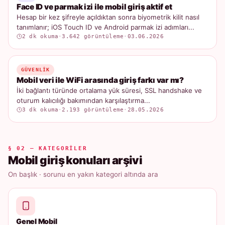
Face ID ve parmak izi ile mobil giriş aktif et
Hesap bir kez şifreyle açıldıktan sonra biyometrik kilit nasıl
tanımlanır; iOS Touch ID ve Android parmak izi adımları...
2 dk okuma
·
3.642 görüntüleme
·
03.06.2026
GÜVENLIK
Mobil veri ile WiFi arasında giriş farkı var mı?
İki bağlantı türünde ortalama yük süresi, SSL handshake ve
oturum kalıcılığı bakımından karşılaştırma...
3 dk okuma
·
2.193 görüntüleme
·
28.05.2026
§ 02 — KATEGORILER
Mobil giriş konuları arşivi
On başlık · sorunu en yakın kategori altında ara
Genel Mobil