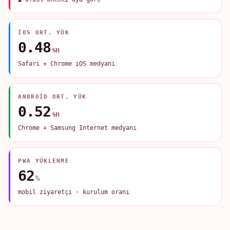
IOS ORT. YÜK
0.48
sn
Safari + Chrome iOS medyanı
ANDROID ORT. YÜK
0.52
sn
Chrome + Samsung Internet medyanı
PWA YÜKLENME
62
%
mobil ziyaretçi · kurulum oranı