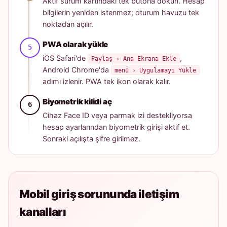
Aktif sürüm kartındaki tek butona dokun. Hesap
bilgilerin yeniden istenmez; oturum havuzu tek
noktadan açılır.
PWA olarak yükle
iOS Safari'de
,
Paylaş › Ana Ekrana Ekle
Android Chrome'da
menü › Uygulamayı Yükle
adımı izlenir. PWA tek ikon olarak kalır.
Biyometrik kilidi aç
Cihaz Face ID veya parmak izi destekliyorsa
hesap ayarlarından biyometrik girişi aktif et.
Sonraki açılışta şifre girilmez.
Mobil giriş sorununda iletişim
kanalları