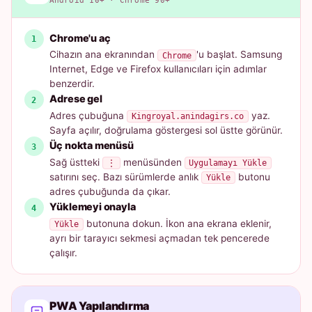
Android 10+ · Chrome 90+
Chrome'u aç
Cihazın ana ekranından
'u başlat. Samsung
Chrome
Internet, Edge ve Firefox kullanıcıları için adımlar
benzerdir.
Adrese gel
Adres çubuğuna
yaz.
Kingroyal.anindagirs.co
Sayfa açılır, doğrulama göstergesi sol üstte görünür.
Üç nokta menüsü
Sağ üstteki
menüsünden
⋮
Uygulamayı Yükle
satırını seç. Bazı sürümlerde anlık
butonu
Yükle
adres çubuğunda da çıkar.
Yüklemeyi onayla
butonuna dokun. İkon ana ekrana eklenir,
Yükle
ayrı bir tarayıcı sekmesi açmadan tek pencerede
çalışır.
PWA Yapılandırma