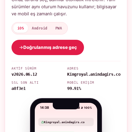
sürümler aynı oturum havuzunu kullanır; bilgisayar
ve mobil eş zamanlı çalışır.
iOS
Android
PWA
Doğrulanmış adrese geç
AKTIF SÜRÜM
ADRES
v2026.06.12
Kingroyal.anindagirs.co
SSL SON ALTI
MOBIL ERIŞIM
a8f3e1
99.91%
14:38
📶 📡 100%
Kingroyal.anindagirs.co