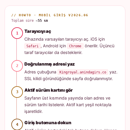
// HOWTO · MOBIL GIRIŞ V2026.06
Toplam süre
~55 sn
Tarayıcıyı aç
Cihazında varsayılan tarayıcıyı aç. iOS için
, Android için
önerilir. Üçüncü
Safari
Chrome
taraf tarayıcılar da desteklenir.
Doğrulanmış adresi yaz
Adres çubuğuna
yaz.
Kingroyal.anindagirs.co
SSL kilidi göründüğünde sayfa doğrulanmıştır.
Aktif sürüm kartını gör
Sayfanın üst kısmında yayında olan adres ve
sürüm tarihi listelenir. Aktif kart yeşil noktayla
işaretlidir.
Giriş butonuna dokun