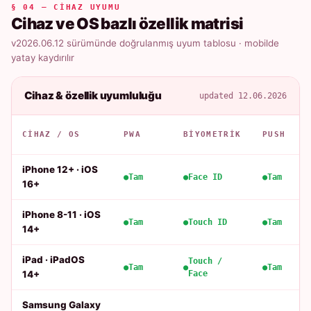
§ 04 — CIHAZ UYUMU
Cihaz ve OS bazlı özellik matrisi
v2026.06.12 sürümünde doğrulanmış uyum tablosu · mobilde
yatay kaydırılır
Cihaz & özellik uyumluluğu
updated 12.06.2026
CIHAZ / OS
PWA
BIYOMETRIK
PUSH
iPhone 12+ · iOS
Tam
Face ID
Tam
16+
iPhone 8-11 · iOS
Tam
Touch ID
Tam
14+
iPad · iPadOS
Touch /
Tam
Tam
14+
Face
Samsung Galaxy