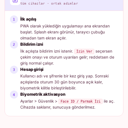
tüm cihazlar · ortak adımlar
İlk açılış
PWA olarak yüklediğin uygulamayı ana ekrandan
başlat. Splash ekranı görünür, tarayıcı çubuğu
olmadan tam ekran açılır.
Bildirim izni
İlk açılışta bildirim izni istenir.
seçersen
İzin Ver
çekim onayı ve oturum uyarıları gelir; reddetsen de
giriş normal çalışır.
Hesap girişi
Kullanıcı adı ve şifrenle bir kez giriş yap. Sonraki
açılışlarda oturum 30 gün boyunca açık kalır,
biyometrik kilitle birleştirilebilir.
Biyometrik aktivasyon
Ayarlar > Güvenlik >
ile aç.
Face ID / Parmak İzi
Cihazda saklanır, sunucuya gönderilmez.