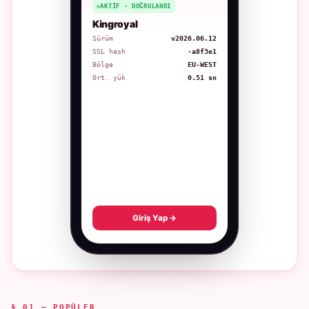
AKTIF · DOĞRULANDI
Kingroyal
Sürüm
v2026.06.12
SSL hash
·a8f3e1
Bölge
EU-WEST
Ort. yük
0.51 sn
Giriş Yap →
§ 01 — POPÜLER