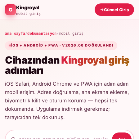
Kingroyal
Güncel Giriş
mobil giriş
ana sayfa
/
dokümantasyon
/
mobil giriş
IOS + ANDROID + PWA · V2026.06 DOĞRULANDI
Cihazından
Kingroyal giriş
adımları
iOS Safari, Android Chrome ve PWA için adım adım
mobil erişim. Adres doğrulama, ana ekrana ekleme,
biyometrik kilit ve oturum koruma — hepsi tek
dokümanda. Uygulama indirmek gerekmez;
tarayıcıdan tek dokunuş.