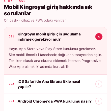
§ 07 — SSS
Mobil Kingroyal giriş hakkında sık
sorulanlar
On başlık · cihaz ve PWA odaklı yanıtlar
Kingroyal mobil giriş için uygulama
+
Q01
indirmek gerekiyor mu?
Hayır. App Store veya Play Store kurulumu gerekmez.
Site mobil-öncelikli tasarlandı; doğrudan tarayıcıdan açılır.
Tek ikon olarak ana ekrana eklemek istersen Progressive
Web App olarak iki adımda kurulabilir.
iOS Safari'de Ana Ekrana Ekle nasıl
+
Q02
yapılır?
+
Android Chrome'da PWA kurulumu nasıl?
Q03