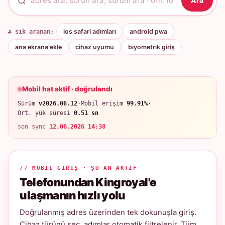
Ara
# sık aranan:
ios safari adımları
android pwa
ana ekrana ekle
cihaz uyumu
biyometrik giriş
Mobil hat aktif · doğrulandı
Sürüm
v2026.06.12
·
Mobil erişim
99.91%
·
Ort. yük süresi
0.51 sn
son sync
12.06.2026 14:38
// MOBIL GIRIŞ · ŞU AN AKTIF
Telefonundan Kingroyal'e
ulaşmanın hızlı yolu
Doğrulanmış adres üzerinden tek dokunuşla giriş.
Cihaz türünü seç, adımlar otomatik filtrelenir. Tüm