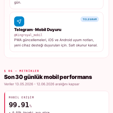
gün.
TELEGRAM
Telegram · Mobil Duyuru
@Kingroyal_mobil
PWA güncellemeleri, iOS ve Android uyum notları,
yeni cihaz desteği duyuruları için. Salt okunur kanal.
§ 06 — METRIKLER
Son 30 günlük mobil performans
Veriler 13.05.2026 - 12.06.2026 aralığını kapsar
MOBIL ERIŞIM
99.91
%
▲ 0.03% önceki aya göre