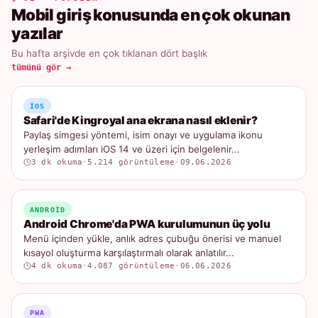
Mobil giriş konusunda en çok okunan
yazılar
Bu hafta arşivde en çok tıklanan dört başlık
tümünü gör →
IOS
Safari'de Kingroyal ana ekrana nasıl eklenir?
Paylaş simgesi yöntemi, isim onayı ve uygulama ikonu
yerleşim adımları iOS 14 ve üzeri için belgelenir...
3 dk okuma
·
5.214 görüntüleme
·
09.06.2026
ANDROID
Android Chrome'da PWA kurulumunun üç yolu
Menü içinden yükle, anlık adres çubuğu önerisi ve manuel
kısayol oluşturma karşılaştırmalı olarak anlatılır...
4 dk okuma
·
4.087 görüntüleme
·
06.06.2026
PWA