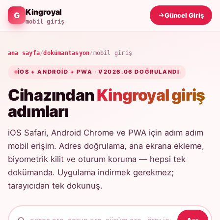
Kingroyal
Güncel Giriş
mobil giriş
ana sayfa
/
dokümantasyon
/
mobil giriş
IOS + ANDROID + PWA · V2026.06 DOĞRULANDI
Cihazından
Kingroyal giriş
adımları
iOS Safari, Android Chrome ve PWA için adım adım
mobil erişim. Adres doğrulama, ana ekrana ekleme,
biyometrik kilit ve oturum koruma — hepsi tek
dokümanda. Uygulama indirmek gerekmez;
tarayıcıdan tek dokunuş.