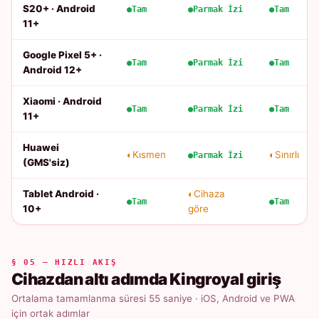
S20+ · Android
Tam
Parmak İzi
Tam
11+
Google Pixel 5+ ·
Tam
Parmak İzi
Tam
Android 12+
Xiaomi · Android
Tam
Parmak İzi
Tam
11+
Huawei
Kısmen
Sınırlı
Parmak İzi
(GMS'siz)
Tablet Android ·
Cihaza
Tam
Tam
10+
göre
§ 05 — HIZLI AKIŞ
Cihazdan altı adımda Kingroyal giriş
Ortalama tamamlanma süresi 55 saniye · iOS, Android ve PWA
için ortak adımlar