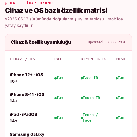
§ 04 — CIHAZ UYUMU
Cihaz ve OS bazlı özellik matrisi
v2026.06.12 sürümünde doğrulanmış uyum tablosu · mobilde
yatay kaydırılır
Cihaz & özellik uyumluluğu
updated 12.06.2026
CIHAZ / OS
PWA
BIYOMETRIK
PUSH
iPhone 12+ · iOS
Tam
Face ID
Tam
16+
iPhone 8-11 · iOS
Tam
Touch ID
Tam
14+
iPad · iPadOS
Touch /
Tam
Tam
14+
Face
Samsung Galaxy