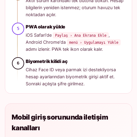
Aktif sürüm kartındaki tek butona dokun. Hesap
bilgilerin yeniden istenmez; oturum havuzu tek
noktadan açılır.
PWA olarak yükle
iOS Safari'de
,
Paylaş › Ana Ekrana Ekle
Android Chrome'da
menü › Uygulamayı Yükle
adımı izlenir. PWA tek ikon olarak kalır.
Biyometrik kilidi aç
Cihaz Face ID veya parmak izi destekliyorsa
hesap ayarlarından biyometrik girişi aktif et.
Sonraki açılışta şifre girilmez.
Mobil giriş sorununda iletişim
kanalları