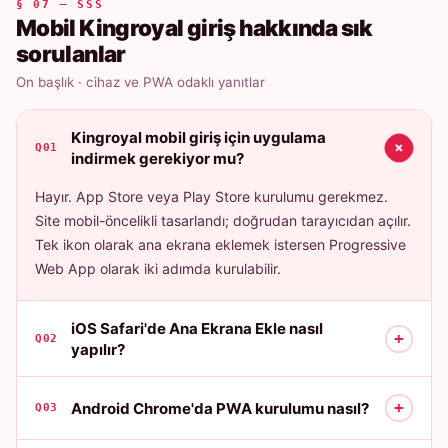
§ 07 — SSS
Mobil Kingroyal giriş hakkında sık
sorulanlar
On başlık · cihaz ve PWA odaklı yanıtlar
Kingroyal mobil giriş için uygulama
+
Q01
indirmek gerekiyor mu?
Hayır. App Store veya Play Store kurulumu gerekmez.
Site mobil-öncelikli tasarlandı; doğrudan tarayıcıdan açılır.
Tek ikon olarak ana ekrana eklemek istersen Progressive
Web App olarak iki adımda kurulabilir.
iOS Safari'de Ana Ekrana Ekle nasıl
+
Q02
yapılır?
+
Android Chrome'da PWA kurulumu nasıl?
Q03