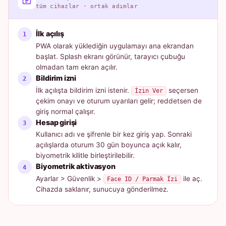
tüm cihazlar · ortak adımlar
İlk açılış
PWA olarak yüklediğin uygulamayı ana ekrandan
başlat. Splash ekranı görünür, tarayıcı çubuğu
olmadan tam ekran açılır.
Bildirim izni
İlk açılışta bildirim izni istenir.
seçersen
İzin Ver
çekim onayı ve oturum uyarıları gelir; reddetsen de
giriş normal çalışır.
Hesap girişi
Kullanıcı adı ve şifrenle bir kez giriş yap. Sonraki
açılışlarda oturum 30 gün boyunca açık kalır,
biyometrik kilitle birleştirilebilir.
Biyometrik aktivasyon
Ayarlar > Güvenlik >
ile aç.
Face ID / Parmak İzi
Cihazda saklanır, sunucuya gönderilmez.