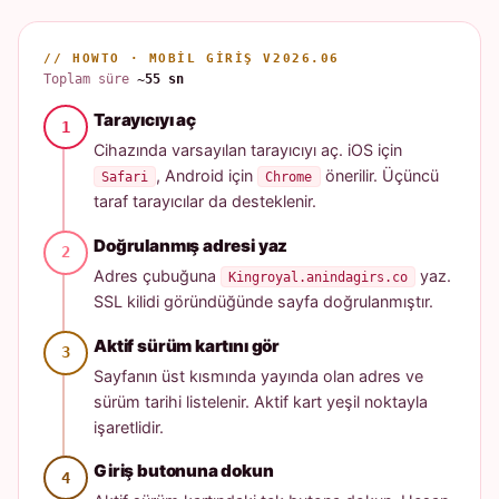
// HOWTO · MOBIL GIRIŞ V2026.06
Toplam süre
~55 sn
Tarayıcıyı aç
Cihazında varsayılan tarayıcıyı aç. iOS için
, Android için
önerilir. Üçüncü
Safari
Chrome
taraf tarayıcılar da desteklenir.
Doğrulanmış adresi yaz
Adres çubuğuna
yaz.
Kingroyal.anindagirs.co
SSL kilidi göründüğünde sayfa doğrulanmıştır.
Aktif sürüm kartını gör
Sayfanın üst kısmında yayında olan adres ve
sürüm tarihi listelenir. Aktif kart yeşil noktayla
işaretlidir.
Giriş butonuna dokun