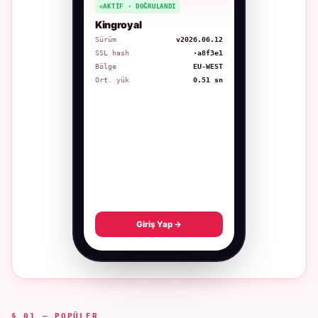
AKTIF · DOĞRULANDI
Kingroyal
Sürüm
v2026.06.12
SSL hash
·a8f3e1
Bölge
EU-WEST
Ort. yük
0.51 sn
Giriş Yap →
§ 01 — POPÜLER