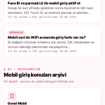
Face ID ve parmak izi ile mobil giriş aktif et
Hesap bir kez şifreyle açıldıktan sonra biyometrik kilit nasıl
tanımlanır; iOS Touch ID ve Android parmak izi adımları...
2 dk okuma
·
3.642 görüntüleme
·
03.06.2026
GÜVENLIK
Mobil veri ile WiFi arasında giriş farkı var mı?
İki bağlantı türünde ortalama yük süresi, SSL handshake ve
oturum kalıcılığı bakımından karşılaştırma...
3 dk okuma
·
2.193 görüntüleme
·
28.05.2026
§ 02 — KATEGORILER
Mobil giriş konuları arşivi
On başlık · sorunu en yakın kategori altında ara
Genel Mobil