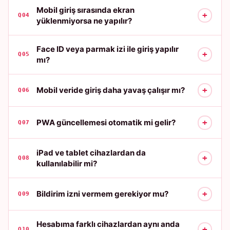
Mobil giriş sırasında ekran
+
Q04
yüklenmiyorsa ne yapılır?
Face ID veya parmak izi ile giriş yapılır
+
Q05
mı?
+
Mobil veride giriş daha yavaş çalışır mı?
Q06
+
PWA güncellemesi otomatik mi gelir?
Q07
iPad ve tablet cihazlardan da
+
Q08
kullanılabilir mi?
+
Bildirim izni vermem gerekiyor mu?
Q09
Hesabıma farklı cihazlardan aynı anda
+
Q10