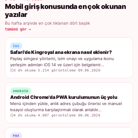
Mobil giriş konusunda en çok okunan
yazılar
Bu hafta arşivde en çok tıklanan dört başlık
tümünü gör →
IOS
Safari'de Kingroyal ana ekrana nasıl eklenir?
Paylaş simgesi yöntemi, isim onayı ve uygulama ikonu
yerleşim adımları iOS 14 ve üzeri için belgelenir...
3 dk okuma
·
5.214 görüntüleme
·
09.06.2026
ANDROID
Android Chrome'da PWA kurulumunun üç yolu
Menü içinden yükle, anlık adres çubuğu önerisi ve manuel
kısayol oluşturma karşılaştırmalı olarak anlatılır...
4 dk okuma
·
4.087 görüntüleme
·
06.06.2026
PWA