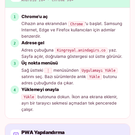
Android 10+ · Chrome 90+
Chrome'u aç
Cihazın ana ekranından
'u başlat. Samsung
Chrome
Internet, Edge ve Firefox kullanıcıları için adımlar
benzerdir.
Adrese gel
Adres çubuğuna
yaz.
Kingroyal.anindagirs.co
Sayfa açılır, doğrulama göstergesi sol üstte görünür.
Üç nokta menüsü
Sağ üstteki
menüsünden
⋮
Uygulamayı Yükle
satırını seç. Bazı sürümlerde anlık
butonu
Yükle
adres çubuğunda da çıkar.
Yüklemeyi onayla
butonuna dokun. İkon ana ekrana eklenir,
Yükle
ayrı bir tarayıcı sekmesi açmadan tek pencerede
çalışır.
PWA Yapılandırma