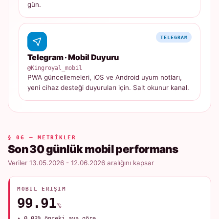
gün.
TELEGRAM
Telegram · Mobil Duyuru
@Kingroyal_mobil
PWA güncellemeleri, iOS ve Android uyum notları,
yeni cihaz desteği duyuruları için. Salt okunur kanal.
§ 06 — METRIKLER
Son 30 günlük mobil performans
Veriler 13.05.2026 - 12.06.2026 aralığını kapsar
MOBIL ERIŞIM
99.91
%
▲ 0.03% önceki aya göre