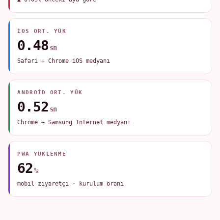
IOS ORT. YÜK
0.48
sn
Safari + Chrome iOS medyanı
ANDROID ORT. YÜK
0.52
sn
Chrome + Samsung Internet medyanı
PWA YÜKLENME
62
%
mobil ziyaretçi · kurulum oranı