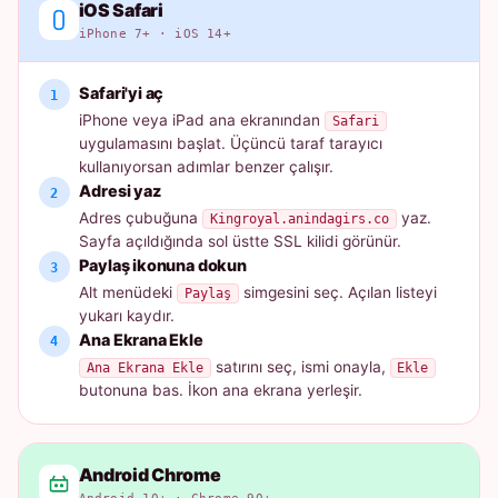
iOS Safari
iPhone 7+ · iOS 14+
Safari'yi aç
iPhone veya iPad ana ekranından
Safari
uygulamasını başlat. Üçüncü taraf tarayıcı
kullanıyorsan adımlar benzer çalışır.
Adresi yaz
Adres çubuğuna
yaz.
Kingroyal.anindagirs.co
Sayfa açıldığında sol üstte SSL kilidi görünür.
Paylaş ikonuna dokun
Alt menüdeki
simgesini seç. Açılan listeyi
Paylaş
yukarı kaydır.
Ana Ekrana Ekle
satırını seç, ismi onayla,
Ana Ekrana Ekle
Ekle
butonuna bas. İkon ana ekrana yerleşir.
Android Chrome