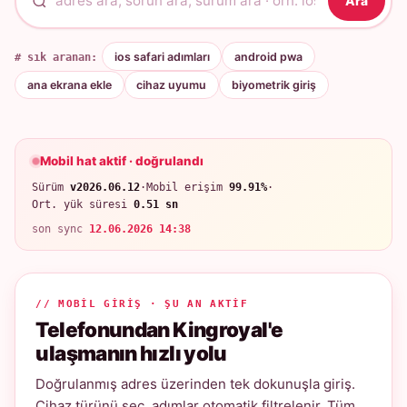
Ara
# sık aranan:
ios safari adımları
android pwa
ana ekrana ekle
cihaz uyumu
biyometrik giriş
Mobil hat aktif · doğrulandı
Sürüm
v2026.06.12
·
Mobil erişim
99.91%
·
Ort. yük süresi
0.51 sn
son sync
12.06.2026 14:38
// MOBIL GIRIŞ · ŞU AN AKTIF
Telefonundan Kingroyal'e
ulaşmanın hızlı yolu
Doğrulanmış adres üzerinden tek dokunuşla giriş.
Cihaz türünü seç, adımlar otomatik filtrelenir. Tüm