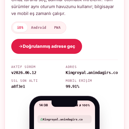
sürümler aynı oturum havuzunu kullanır; bilgisayar
ve mobil eş zamanlı çalışır.
iOS
Android
PWA
Doğrulanmış adrese geç
AKTIF SÜRÜM
ADRES
v2026.06.12
Kingroyal.anindagirs.co
SSL SON ALTI
MOBIL ERIŞIM
a8f3e1
99.91%
14:38
📶 📡 100%
Kingroyal.anindagirs.co