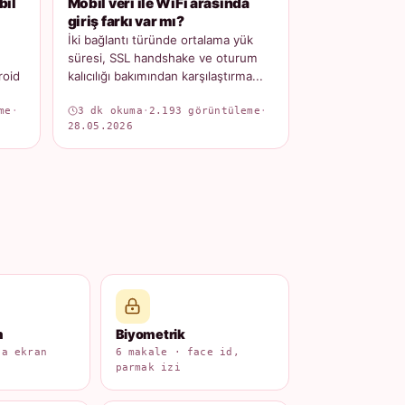
bil
Mobil veri ile WiFi arasında
giriş farkı var mı?
İki bağlantı türünde ortalama yük
süresi, SSL handshake ve oturum
roid
kalıcılığı bakımından karşılaştırma...
me
·
3 dk okuma
·
2.193 görüntüleme
·
28.05.2026
m
Biyometrik
na ekran
6 makale · face id,
parmak izi