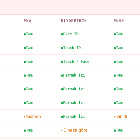
PWA
BIYOMETRIK
PUSH
Tam
Face ID
Tam
Tam
Touch ID
Tam
Tam
Touch / Face
Tam
Tam
Parmak İzi
Tam
Tam
Parmak İzi
Tam
Tam
Parmak İzi
Tam
Kısmen
Sınırlı
Parmak İzi
Cihaza göre
Tam
Tam