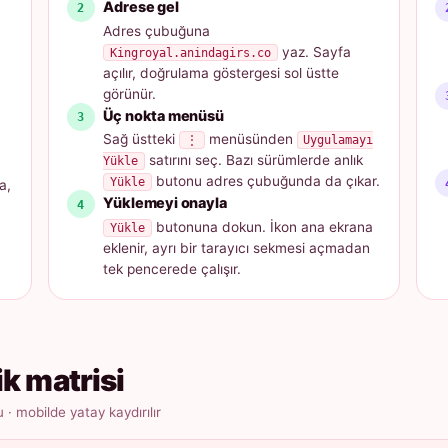
Adrese gel
Adres çubuğuna
yaz. Sayfa
Kingroyal.anindagirs.co
açılır, doğrulama göstergesi sol üstte
görünür.
Üç nokta menüsü
Sağ üstteki
menüsünden
⋮
Uygulamayı
satırını seç. Bazı sürümlerde anlık
Yükle
butonu adres çubuğunda da çıkar.
Yükle
a,
Yüklemeyi onayla
butonuna dokun. İkon ana ekrana
Yükle
eklenir, ayrı bir tarayıcı sekmesi açmadan
tek pencerede çalışır.
ik matrisi
 mobilde yatay kaydırılır