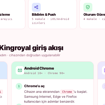
izleme
Bildirim & Push
Oturum Güven
tarayıcı
5 makale · iOS/Android
4 makale · c
izinleri
Kingroyal giriş akışı
adım · cihazından doğrudan uygulanabilir
Android Chrome
Android 10+ · Chrome 90+
Chrome'u aç
Cihazın ana ekranından
'u başlat.
i
Chrome
cı
Samsung Internet, Edge ve Firefox
kullanıcıları için adımlar benzerdir.