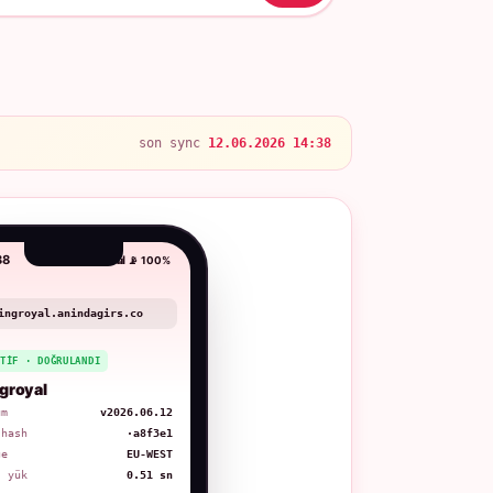
son sync
12.06.2026 14:38
38
📶 📡 100%
ingroyal.anindagirs.co
KTIF · DOĞRULANDI
groyal
üm
v2026.06.12
 hash
·a8f3e1
ge
EU-WEST
. yük
0.51 sn