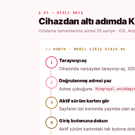
§ 05 — HIZLI AKIŞ
Cihazdan altı adımda K
Ortalama tamamlanma süresi 55 saniye · iOS, Andr
// HOWTO · MOBIL GIRIŞ V2026.06
Tarayıcıyı aç
Cihazında varsayılan tarayıcıyı aç. iOS
Doğrulanmış adresi yaz
Adres çubuğuna
Kingroyal.anindagi
Aktif sürüm kartını gör
Sayfanın üst kısmında yayında olan adres
Giriş butonuna dokun
Aktif sürüm kartındaki tek butona dok