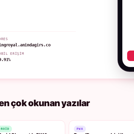
DRES
ingroyal.anindagirs.co
OBIL ERIŞIM
9.91%
en çok okunan yazılar
DROID
PWA