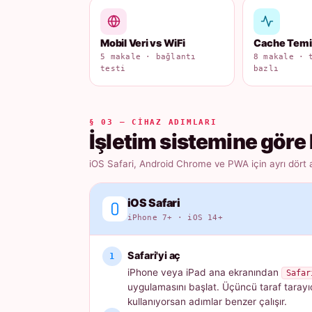
Mobil Veri vs WiFi
Cache Tem
5 makale · bağlantı
8 makale · 
testi
bazlı
§ 03 — CIHAZ ADIMLARI
İşletim sistemine göre 
iOS Safari, Android Chrome ve PWA için ayrı dört 
iOS Safari
iPhone 7+ · iOS 14+
Safari'yi aç
iPhone veya iPad ana ekranından
Safar
uygulamasını başlat. Üçüncü taraf tarayı
kullanıyorsan adımlar benzer çalışır.