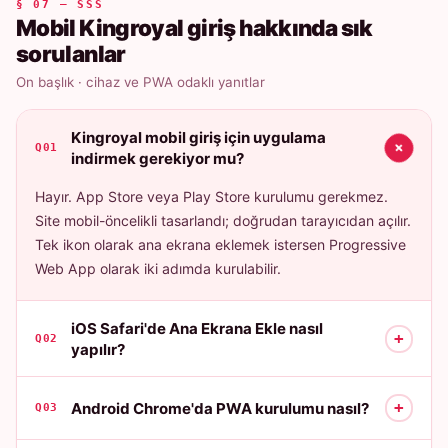
§ 07 — SSS
Mobil Kingroyal giriş hakkında sık
sorulanlar
On başlık · cihaz ve PWA odaklı yanıtlar
Kingroyal mobil giriş için uygulama
+
Q01
indirmek gerekiyor mu?
Hayır. App Store veya Play Store kurulumu gerekmez.
Site mobil-öncelikli tasarlandı; doğrudan tarayıcıdan açılır.
Tek ikon olarak ana ekrana eklemek istersen Progressive
Web App olarak iki adımda kurulabilir.
iOS Safari'de Ana Ekrana Ekle nasıl
+
Q02
yapılır?
+
Android Chrome'da PWA kurulumu nasıl?
Q03