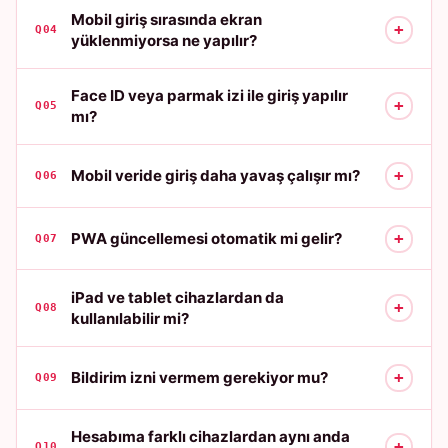
Mobil giriş sırasında ekran
+
Q04
yüklenmiyorsa ne yapılır?
Face ID veya parmak izi ile giriş yapılır
+
Q05
mı?
+
Mobil veride giriş daha yavaş çalışır mı?
Q06
+
PWA güncellemesi otomatik mi gelir?
Q07
iPad ve tablet cihazlardan da
+
Q08
kullanılabilir mi?
+
Bildirim izni vermem gerekiyor mu?
Q09
Hesabıma farklı cihazlardan aynı anda
+
Q10