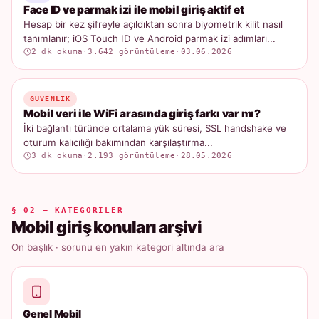
Face ID ve parmak izi ile mobil giriş aktif et
Hesap bir kez şifreyle açıldıktan sonra biyometrik kilit nasıl
tanımlanır; iOS Touch ID ve Android parmak izi adımları...
2 dk okuma
·
3.642 görüntüleme
·
03.06.2026
GÜVENLIK
Mobil veri ile WiFi arasında giriş farkı var mı?
İki bağlantı türünde ortalama yük süresi, SSL handshake ve
oturum kalıcılığı bakımından karşılaştırma...
3 dk okuma
·
2.193 görüntüleme
·
28.05.2026
§ 02 — KATEGORILER
Mobil giriş konuları arşivi
On başlık · sorunu en yakın kategori altında ara
Genel Mobil