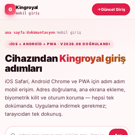
Kingroyal
Güncel Giriş
mobil giriş
ana sayfa
/
dokümantasyon
/
mobil giriş
IOS + ANDROID + PWA · V2026.06 DOĞRULANDI
Cihazından
Kingroyal giriş
adımları
iOS Safari, Android Chrome ve PWA için adım adım
mobil erişim. Adres doğrulama, ana ekrana ekleme,
biyometrik kilit ve oturum koruma — hepsi tek
dokümanda. Uygulama indirmek gerekmez;
tarayıcıdan tek dokunuş.