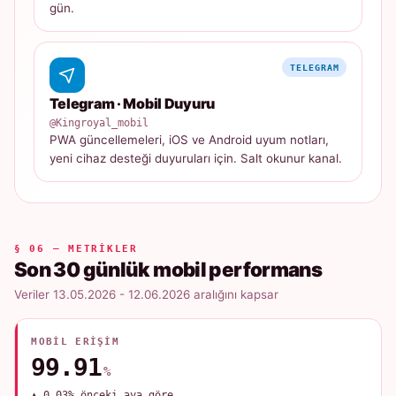
gün.
TELEGRAM
Telegram · Mobil Duyuru
@Kingroyal_mobil
PWA güncellemeleri, iOS ve Android uyum notları,
yeni cihaz desteği duyuruları için. Salt okunur kanal.
§ 06 — METRIKLER
Son 30 günlük mobil performans
Veriler 13.05.2026 - 12.06.2026 aralığını kapsar
MOBIL ERIŞIM
99.91
%
▲ 0.03% önceki aya göre