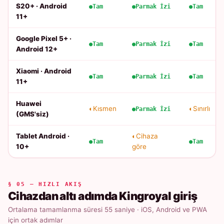
S20+ · Android
Tam
Parmak İzi
Tam
11+
Google Pixel 5+ ·
Tam
Parmak İzi
Tam
Android 12+
Xiaomi · Android
Tam
Parmak İzi
Tam
11+
Huawei
Kısmen
Sınırlı
Parmak İzi
(GMS'siz)
Tablet Android ·
Cihaza
Tam
Tam
10+
göre
§ 05 — HIZLI AKIŞ
Cihazdan altı adımda Kingroyal giriş
Ortalama tamamlanma süresi 55 saniye · iOS, Android ve PWA
için ortak adımlar