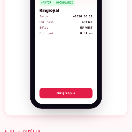
AKTIF · DOĞRULANDI
Kingroyal
Sürüm
v2026.06.12
SSL hash
·a8f3e1
Bölge
EU-WEST
Ort. yük
0.51 sn
Giriş Yap →
§ 01 — POPÜLER