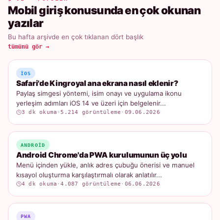
Mobil giriş konusunda en çok okunan
yazılar
Bu hafta arşivde en çok tıklanan dört başlık
tümünü gör →
IOS
Safari'de Kingroyal ana ekrana nasıl eklenir?
Paylaş simgesi yöntemi, isim onayı ve uygulama ikonu
yerleşim adımları iOS 14 ve üzeri için belgelenir...
3 dk okuma
·
5.214 görüntüleme
·
09.06.2026
ANDROID
Android Chrome'da PWA kurulumunun üç yolu
Menü içinden yükle, anlık adres çubuğu önerisi ve manuel
kısayol oluşturma karşılaştırmalı olarak anlatılır...
4 dk okuma
·
4.087 görüntüleme
·
06.06.2026
PWA