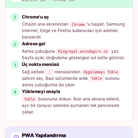
Android 10+ · Chrome 90+
Chrome'u aç
Cihazın ana ekranından
'u başlat. Samsung
Chrome
Internet, Edge ve Firefox kullanıcıları için adımlar
benzerdir.
Adrese gel
Adres çubuğuna
yaz.
Kingroyal.anindagirs.co
Sayfa açılır, doğrulama göstergesi sol üstte görünür.
Üç nokta menüsü
Sağ üstteki
menüsünden
⋮
Uygulamayı Yükle
satırını seç. Bazı sürümlerde anlık
butonu
Yükle
adres çubuğunda da çıkar.
Yüklemeyi onayla
butonuna dokun. İkon ana ekrana eklenir,
Yükle
ayrı bir tarayıcı sekmesi açmadan tek pencerede
çalışır.
PWA Yapılandırma