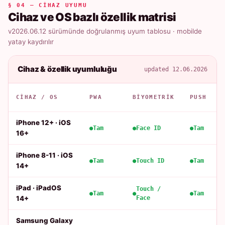
§ 04 — CIHAZ UYUMU
Cihaz ve OS bazlı özellik matrisi
v2026.06.12 sürümünde doğrulanmış uyum tablosu · mobilde
yatay kaydırılır
Cihaz & özellik uyumluluğu
updated 12.06.2026
CIHAZ / OS
PWA
BIYOMETRIK
PUSH
iPhone 12+ · iOS
Tam
Face ID
Tam
16+
iPhone 8-11 · iOS
Tam
Touch ID
Tam
14+
iPad · iPadOS
Touch /
Tam
Tam
14+
Face
Samsung Galaxy