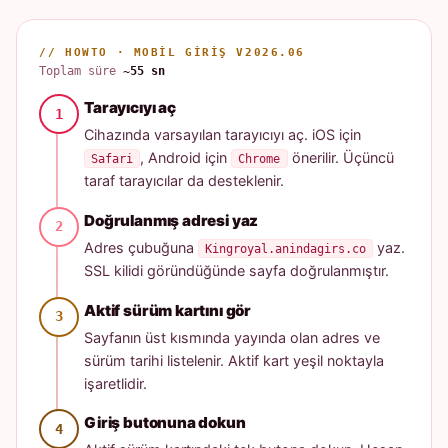
// HOWTO · MOBIL GIRIŞ V2026.06
Toplam süre
~55 sn
Tarayıcıyı aç
Cihazında varsayılan tarayıcıyı aç. iOS için
, Android için
önerilir. Üçüncü
Safari
Chrome
taraf tarayıcılar da desteklenir.
Doğrulanmış adresi yaz
Adres çubuğuna
yaz.
Kingroyal.anindagirs.co
SSL kilidi göründüğünde sayfa doğrulanmıştır.
Aktif sürüm kartını gör
Sayfanın üst kısmında yayında olan adres ve
sürüm tarihi listelenir. Aktif kart yeşil noktayla
işaretlidir.
Giriş butonuna dokun