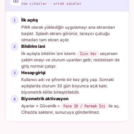
tüm cihazlar · ortak adımlar
İlk açılış
PWA olarak yüklediğin uygulamayı ana ekrandan
başlat. Splash ekranı görünür, tarayıcı çubuğu
olmadan tam ekran açılır.
Bildirim izni
İlk açılışta bildirim izni istenir.
seçersen
İzin Ver
çekim onayı ve oturum uyarıları gelir; reddetsen de
giriş normal çalışır.
Hesap girişi
Kullanıcı adı ve şifrenle bir kez giriş yap. Sonraki
açılışlarda oturum 30 gün boyunca açık kalır,
biyometrik kilitle birleştirilebilir.
Biyometrik aktivasyon
Ayarlar > Güvenlik >
ile aç.
Face ID / Parmak İzi
Cihazda saklanır, sunucuya gönderilmez.