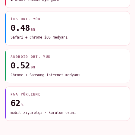
IOS ORT. YÜK
0.48
sn
Safari + Chrome iOS medyanı
ANDROID ORT. YÜK
0.52
sn
Chrome + Samsung Internet medyanı
PWA YÜKLENME
62
%
mobil ziyaretçi · kurulum oranı