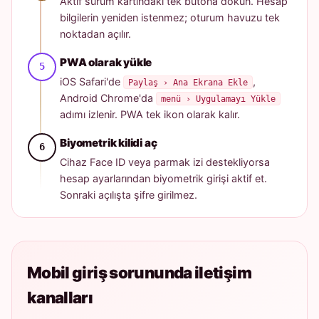
Aktif sürüm kartındaki tek butona dokun. Hesap
bilgilerin yeniden istenmez; oturum havuzu tek
noktadan açılır.
PWA olarak yükle
iOS Safari'de
,
Paylaş › Ana Ekrana Ekle
Android Chrome'da
menü › Uygulamayı Yükle
adımı izlenir. PWA tek ikon olarak kalır.
Biyometrik kilidi aç
Cihaz Face ID veya parmak izi destekliyorsa
hesap ayarlarından biyometrik girişi aktif et.
Sonraki açılışta şifre girilmez.
Mobil giriş sorununda iletişim
kanalları