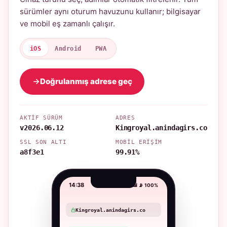
sürümler aynı oturum havuzunu kullanır; bilgisayar
ve mobil eş zamanlı çalışır.
iOS
Android
PWA
Doğrulanmış adrese geç
AKTIF SÜRÜM
ADRES
v2026.06.12
Kingroyal.anindagirs.co
SSL SON ALTI
MOBIL ERIŞIM
a8f3e1
99.91%
14:38
📶 📡 100%
Kingroyal.anindagirs.co