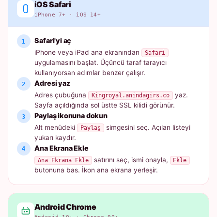
iOS Safari
iPhone 7+ · iOS 14+
Safari'yi aç
iPhone veya iPad ana ekranından
Safari
uygulamasını başlat. Üçüncü taraf tarayıcı
kullanıyorsan adımlar benzer çalışır.
Adresi yaz
Adres çubuğuna
yaz.
Kingroyal.anindagirs.co
Sayfa açıldığında sol üstte SSL kilidi görünür.
Paylaş ikonuna dokun
Alt menüdeki
simgesini seç. Açılan listeyi
Paylaş
yukarı kaydır.
Ana Ekrana Ekle
satırını seç, ismi onayla,
Ana Ekrana Ekle
Ekle
butonuna bas. İkon ana ekrana yerleşir.
Android Chrome