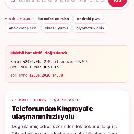
Ara
# sık aranan:
ios safari adımları
android pwa
ana ekrana ekle
cihaz uyumu
biyometrik giriş
Mobil hat aktif · doğrulandı
Sürüm
v2026.06.12
·
Mobil erişim
99.91%
·
Ort. yük süresi
0.51 sn
son sync
12.06.2026 14:38
// MOBIL GIRIŞ · ŞU AN AKTIF
Telefonundan Kingroyal'e
ulaşmanın hızlı yolu
Doğrulanmış adres üzerinden tek dokunuşla giriş.
Cihaz türünü seç, adımlar otomatik filtrelenir. Tüm