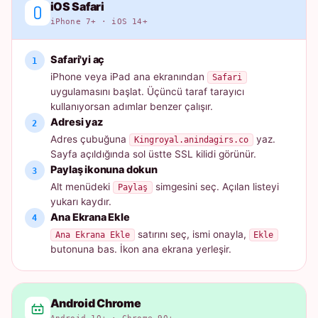
iOS Safari
iPhone 7+ · iOS 14+
Safari'yi aç
iPhone veya iPad ana ekranından
Safari
uygulamasını başlat. Üçüncü taraf tarayıcı
kullanıyorsan adımlar benzer çalışır.
Adresi yaz
Adres çubuğuna
yaz.
Kingroyal.anindagirs.co
Sayfa açıldığında sol üstte SSL kilidi görünür.
Paylaş ikonuna dokun
Alt menüdeki
simgesini seç. Açılan listeyi
Paylaş
yukarı kaydır.
Ana Ekrana Ekle
satırını seç, ismi onayla,
Ana Ekrana Ekle
Ekle
butonuna bas. İkon ana ekrana yerleşir.
Android Chrome