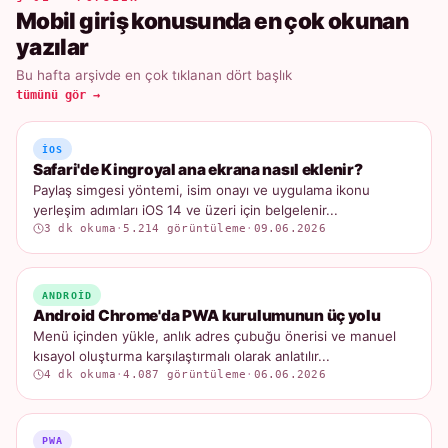
Mobil giriş konusunda en çok okunan
yazılar
Bu hafta arşivde en çok tıklanan dört başlık
tümünü gör →
IOS
Safari'de Kingroyal ana ekrana nasıl eklenir?
Paylaş simgesi yöntemi, isim onayı ve uygulama ikonu
yerleşim adımları iOS 14 ve üzeri için belgelenir...
3 dk okuma
·
5.214 görüntüleme
·
09.06.2026
ANDROID
Android Chrome'da PWA kurulumunun üç yolu
Menü içinden yükle, anlık adres çubuğu önerisi ve manuel
kısayol oluşturma karşılaştırmalı olarak anlatılır...
4 dk okuma
·
4.087 görüntüleme
·
06.06.2026
PWA