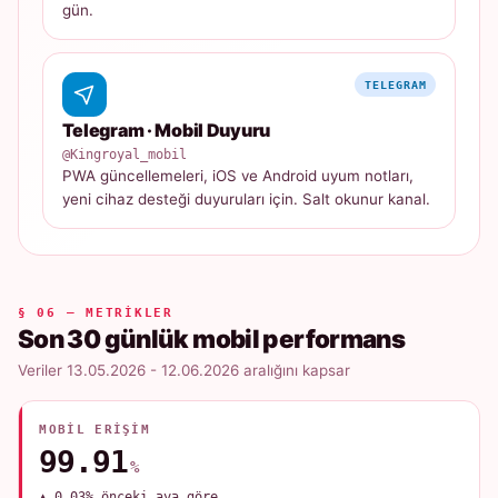
gün.
TELEGRAM
Telegram · Mobil Duyuru
@Kingroyal_mobil
PWA güncellemeleri, iOS ve Android uyum notları,
yeni cihaz desteği duyuruları için. Salt okunur kanal.
§ 06 — METRIKLER
Son 30 günlük mobil performans
Veriler 13.05.2026 - 12.06.2026 aralığını kapsar
MOBIL ERIŞIM
99.91
%
▲ 0.03% önceki aya göre