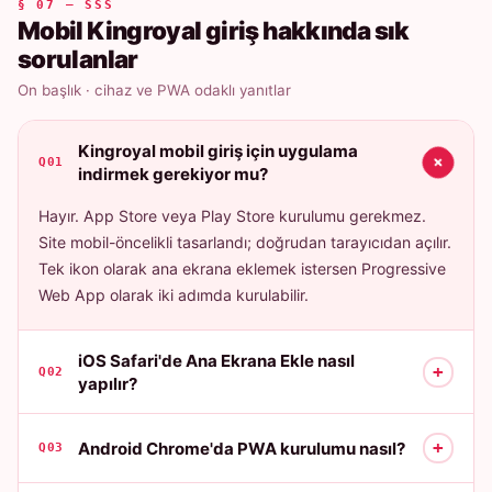
§ 07 — SSS
Mobil Kingroyal giriş hakkında sık
sorulanlar
On başlık · cihaz ve PWA odaklı yanıtlar
Kingroyal mobil giriş için uygulama
+
Q01
indirmek gerekiyor mu?
Hayır. App Store veya Play Store kurulumu gerekmez.
Site mobil-öncelikli tasarlandı; doğrudan tarayıcıdan açılır.
Tek ikon olarak ana ekrana eklemek istersen Progressive
Web App olarak iki adımda kurulabilir.
iOS Safari'de Ana Ekrana Ekle nasıl
+
Q02
yapılır?
+
Android Chrome'da PWA kurulumu nasıl?
Q03