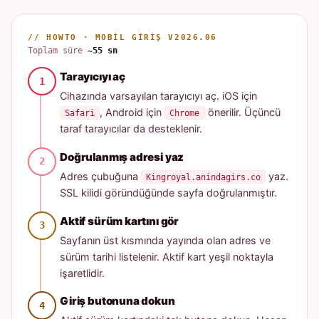
// HOWTO · MOBIL GIRIŞ V2026.06
Toplam süre
~55 sn
Tarayıcıyı aç
Cihazında varsayılan tarayıcıyı aç. iOS için
, Android için
önerilir. Üçüncü
Safari
Chrome
taraf tarayıcılar da desteklenir.
Doğrulanmış adresi yaz
Adres çubuğuna
yaz.
Kingroyal.anindagirs.co
SSL kilidi göründüğünde sayfa doğrulanmıştır.
Aktif sürüm kartını gör
Sayfanın üst kısmında yayında olan adres ve
sürüm tarihi listelenir. Aktif kart yeşil noktayla
işaretlidir.
Giriş butonuna dokun