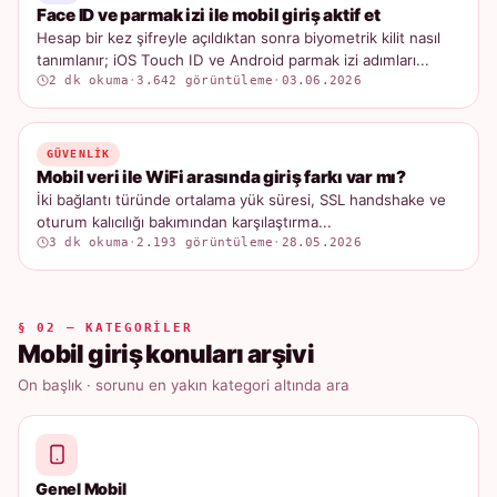
Face ID ve parmak izi ile mobil giriş aktif et
Hesap bir kez şifreyle açıldıktan sonra biyometrik kilit nasıl
tanımlanır; iOS Touch ID ve Android parmak izi adımları...
2 dk okuma
·
3.642 görüntüleme
·
03.06.2026
GÜVENLIK
Mobil veri ile WiFi arasında giriş farkı var mı?
İki bağlantı türünde ortalama yük süresi, SSL handshake ve
oturum kalıcılığı bakımından karşılaştırma...
3 dk okuma
·
2.193 görüntüleme
·
28.05.2026
§ 02 — KATEGORILER
Mobil giriş konuları arşivi
On başlık · sorunu en yakın kategori altında ara
Genel Mobil