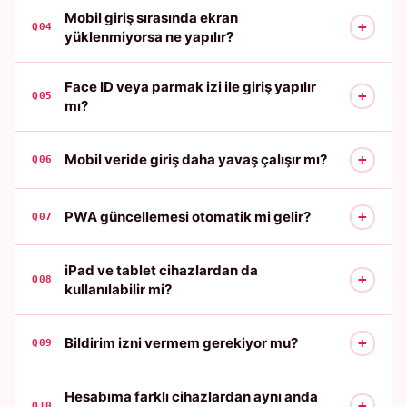
Mobil giriş sırasında ekran
+
Q04
yüklenmiyorsa ne yapılır?
Face ID veya parmak izi ile giriş yapılır
+
Q05
mı?
+
Mobil veride giriş daha yavaş çalışır mı?
Q06
+
PWA güncellemesi otomatik mi gelir?
Q07
iPad ve tablet cihazlardan da
+
Q08
kullanılabilir mi?
+
Bildirim izni vermem gerekiyor mu?
Q09
Hesabıma farklı cihazlardan aynı anda
+
Q10