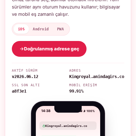
sürümler aynı oturum havuzunu kullanır; bilgisayar
ve mobil eş zamanlı çalışır.
iOS
Android
PWA
Doğrulanmış adrese geç
AKTIF SÜRÜM
ADRES
v2026.06.12
Kingroyal.anindagirs.co
SSL SON ALTI
MOBIL ERIŞIM
a8f3e1
99.91%
14:38
📶 📡 100%
Kingroyal.anindagirs.co