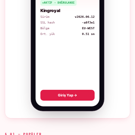
AKTIF · DOĞRULANDI
Kingroyal
Sürüm
v2026.06.12
SSL hash
·a8f3e1
Bölge
EU-WEST
Ort. yük
0.51 sn
Giriş Yap →
§ 01 — POPÜLER