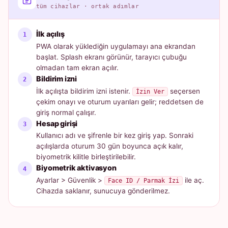
tüm cihazlar · ortak adımlar
İlk açılış
PWA olarak yüklediğin uygulamayı ana ekrandan
başlat. Splash ekranı görünür, tarayıcı çubuğu
olmadan tam ekran açılır.
Bildirim izni
İlk açılışta bildirim izni istenir.
seçersen
İzin Ver
çekim onayı ve oturum uyarıları gelir; reddetsen de
giriş normal çalışır.
Hesap girişi
Kullanıcı adı ve şifrenle bir kez giriş yap. Sonraki
açılışlarda oturum 30 gün boyunca açık kalır,
biyometrik kilitle birleştirilebilir.
Biyometrik aktivasyon
Ayarlar > Güvenlik >
ile aç.
Face ID / Parmak İzi
Cihazda saklanır, sunucuya gönderilmez.