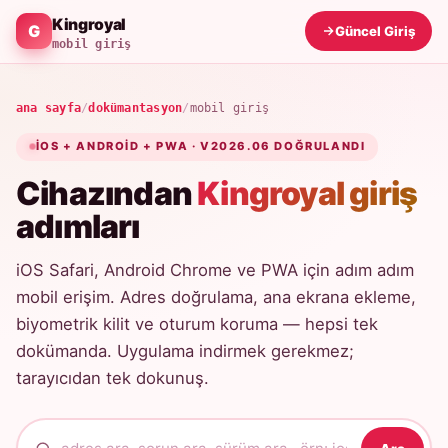
Kingroyal
Güncel Giriş
mobil giriş
ana sayfa
/
dokümantasyon
/
mobil giriş
IOS + ANDROID + PWA · V2026.06 DOĞRULANDI
Cihazından
Kingroyal giriş
adımları
iOS Safari, Android Chrome ve PWA için adım adım
mobil erişim. Adres doğrulama, ana ekrana ekleme,
biyometrik kilit ve oturum koruma — hepsi tek
dokümanda. Uygulama indirmek gerekmez;
tarayıcıdan tek dokunuş.