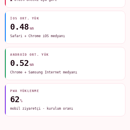
IOS ORT. YÜK
0.48
sn
Safari + Chrome iOS medyanı
ANDROID ORT. YÜK
0.52
sn
Chrome + Samsung Internet medyanı
PWA YÜKLENME
62
%
mobil ziyaretçi · kurulum oranı