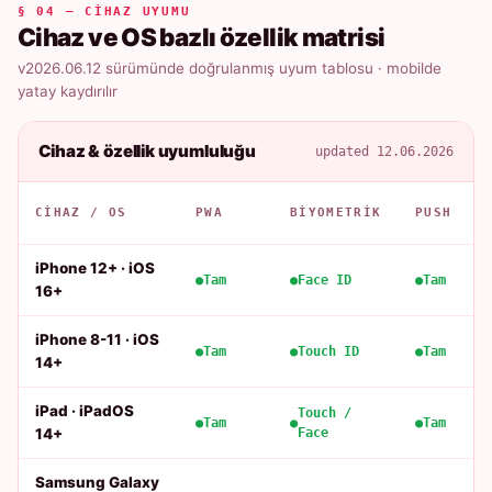
§ 04 — CIHAZ UYUMU
Cihaz ve OS bazlı özellik matrisi
v2026.06.12 sürümünde doğrulanmış uyum tablosu · mobilde
yatay kaydırılır
Cihaz & özellik uyumluluğu
updated 12.06.2026
CIHAZ / OS
PWA
BIYOMETRIK
PUSH
iPhone 12+ · iOS
Tam
Face ID
Tam
16+
iPhone 8-11 · iOS
Tam
Touch ID
Tam
14+
iPad · iPadOS
Touch /
Tam
Tam
14+
Face
Samsung Galaxy