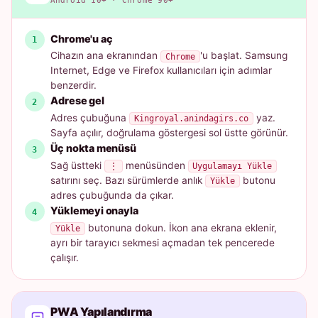
Android 10+ · Chrome 90+
Chrome'u aç
Cihazın ana ekranından
'u başlat. Samsung
Chrome
Internet, Edge ve Firefox kullanıcıları için adımlar
benzerdir.
Adrese gel
Adres çubuğuna
yaz.
Kingroyal.anindagirs.co
Sayfa açılır, doğrulama göstergesi sol üstte görünür.
Üç nokta menüsü
Sağ üstteki
menüsünden
⋮
Uygulamayı Yükle
satırını seç. Bazı sürümlerde anlık
butonu
Yükle
adres çubuğunda da çıkar.
Yüklemeyi onayla
butonuna dokun. İkon ana ekrana eklenir,
Yükle
ayrı bir tarayıcı sekmesi açmadan tek pencerede
çalışır.
PWA Yapılandırma