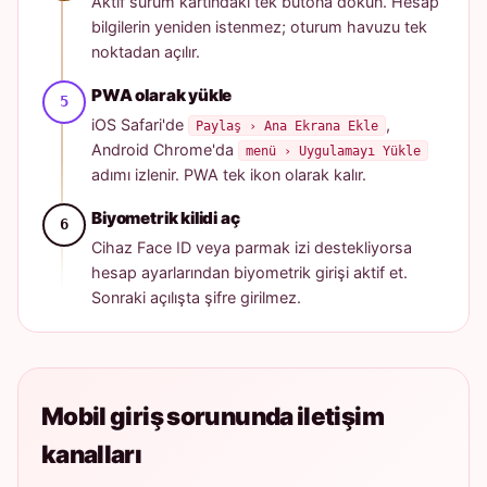
Aktif sürüm kartındaki tek butona dokun. Hesap
bilgilerin yeniden istenmez; oturum havuzu tek
noktadan açılır.
PWA olarak yükle
iOS Safari'de
,
Paylaş › Ana Ekrana Ekle
Android Chrome'da
menü › Uygulamayı Yükle
adımı izlenir. PWA tek ikon olarak kalır.
Biyometrik kilidi aç
Cihaz Face ID veya parmak izi destekliyorsa
hesap ayarlarından biyometrik girişi aktif et.
Sonraki açılışta şifre girilmez.
Mobil giriş sorununda iletişim
kanalları