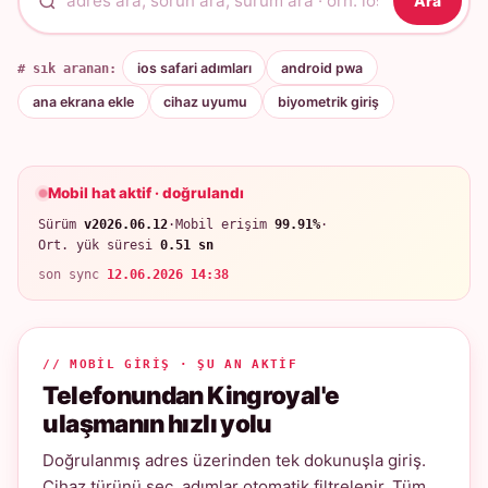
Ara
# sık aranan:
ios safari adımları
android pwa
ana ekrana ekle
cihaz uyumu
biyometrik giriş
Mobil hat aktif · doğrulandı
Sürüm
v2026.06.12
·
Mobil erişim
99.91%
·
Ort. yük süresi
0.51 sn
son sync
12.06.2026 14:38
// MOBIL GIRIŞ · ŞU AN AKTIF
Telefonundan Kingroyal'e
ulaşmanın hızlı yolu
Doğrulanmış adres üzerinden tek dokunuşla giriş.
Cihaz türünü seç, adımlar otomatik filtrelenir. Tüm