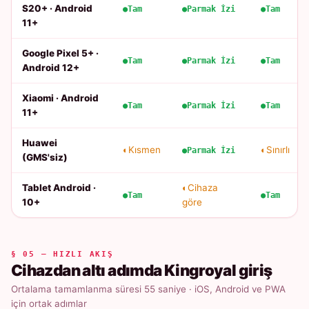
S20+ · Android
Tam
Parmak İzi
Tam
11+
Google Pixel 5+ ·
Tam
Parmak İzi
Tam
Android 12+
Xiaomi · Android
Tam
Parmak İzi
Tam
11+
Huawei
Kısmen
Sınırlı
Parmak İzi
(GMS'siz)
Tablet Android ·
Cihaza
Tam
Tam
10+
göre
§ 05 — HIZLI AKIŞ
Cihazdan altı adımda Kingroyal giriş
Ortalama tamamlanma süresi 55 saniye · iOS, Android ve PWA
için ortak adımlar