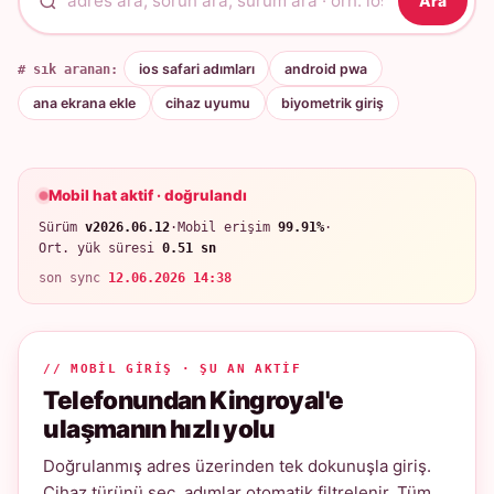
Ara
# sık aranan:
ios safari adımları
android pwa
ana ekrana ekle
cihaz uyumu
biyometrik giriş
Mobil hat aktif · doğrulandı
Sürüm
v2026.06.12
·
Mobil erişim
99.91%
·
Ort. yük süresi
0.51 sn
son sync
12.06.2026 14:38
// MOBIL GIRIŞ · ŞU AN AKTIF
Telefonundan Kingroyal'e
ulaşmanın hızlı yolu
Doğrulanmış adres üzerinden tek dokunuşla giriş.
Cihaz türünü seç, adımlar otomatik filtrelenir. Tüm