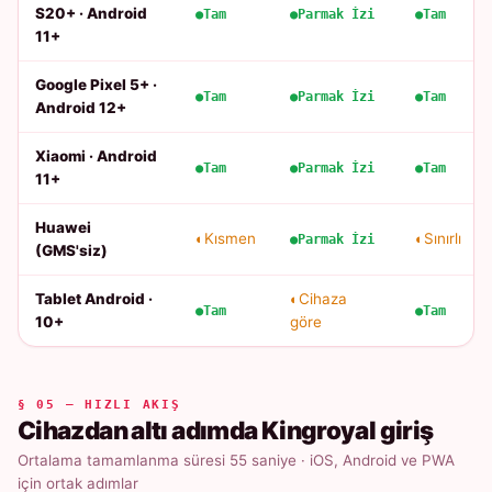
S20+ · Android
Tam
Parmak İzi
Tam
11+
Google Pixel 5+ ·
Tam
Parmak İzi
Tam
Android 12+
Xiaomi · Android
Tam
Parmak İzi
Tam
11+
Huawei
Kısmen
Sınırlı
Parmak İzi
(GMS'siz)
Tablet Android ·
Cihaza
Tam
Tam
10+
göre
§ 05 — HIZLI AKIŞ
Cihazdan altı adımda Kingroyal giriş
Ortalama tamamlanma süresi 55 saniye · iOS, Android ve PWA
için ortak adımlar