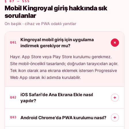
§ 07 — SSS
Mobil Kingroyal giriş hakkında sık
sorulanlar
On başlık · cihaz ve PWA odaklı yanıtlar
Kingroyal mobil giriş için uygulama
+
Q01
indirmek gerekiyor mu?
Hayır. App Store veya Play Store kurulumu gerekmez.
Site mobil-öncelikli tasarlandı; doğrudan tarayıcıdan açılır.
Tek ikon olarak ana ekrana eklemek istersen Progressive
Web App olarak iki adımda kurulabilir.
iOS Safari'de Ana Ekrana Ekle nasıl
+
Q02
yapılır?
+
Android Chrome'da PWA kurulumu nasıl?
Q03