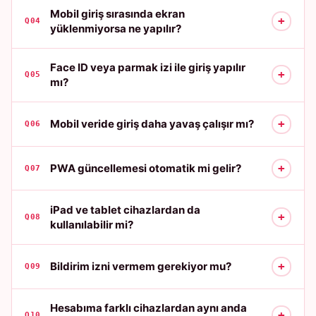
Mobil giriş sırasında ekran
+
Q04
yüklenmiyorsa ne yapılır?
Face ID veya parmak izi ile giriş yapılır
+
Q05
mı?
+
Mobil veride giriş daha yavaş çalışır mı?
Q06
+
PWA güncellemesi otomatik mi gelir?
Q07
iPad ve tablet cihazlardan da
+
Q08
kullanılabilir mi?
+
Bildirim izni vermem gerekiyor mu?
Q09
Hesabıma farklı cihazlardan aynı anda
+
Q10