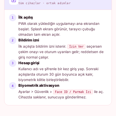
tüm cihazlar · ortak adımlar
İlk açılış
PWA olarak yüklediğin uygulamayı ana ekrandan
başlat. Splash ekranı görünür, tarayıcı çubuğu
olmadan tam ekran açılır.
Bildirim izni
İlk açılışta bildirim izni istenir.
seçersen
İzin Ver
çekim onayı ve oturum uyarıları gelir; reddetsen de
giriş normal çalışır.
Hesap girişi
Kullanıcı adı ve şifrenle bir kez giriş yap. Sonraki
açılışlarda oturum 30 gün boyunca açık kalır,
biyometrik kilitle birleştirilebilir.
Biyometrik aktivasyon
Ayarlar > Güvenlik >
ile aç.
Face ID / Parmak İzi
Cihazda saklanır, sunucuya gönderilmez.