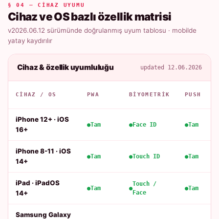
§ 04 — CIHAZ UYUMU
Cihaz ve OS bazlı özellik matrisi
v2026.06.12 sürümünde doğrulanmış uyum tablosu · mobilde
yatay kaydırılır
Cihaz & özellik uyumluluğu
updated 12.06.2026
CIHAZ / OS
PWA
BIYOMETRIK
PUSH
iPhone 12+ · iOS
Tam
Face ID
Tam
16+
iPhone 8-11 · iOS
Tam
Touch ID
Tam
14+
iPad · iPadOS
Touch /
Tam
Tam
14+
Face
Samsung Galaxy