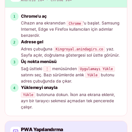
Android 10+ · Chrome 90+
Chrome'u aç
Cihazın ana ekranından
'u başlat. Samsung
Chrome
Internet, Edge ve Firefox kullanıcıları için adımlar
benzerdir.
Adrese gel
Adres çubuğuna
yaz.
Kingroyal.anindagirs.co
Sayfa açılır, doğrulama göstergesi sol üstte görünür.
Üç nokta menüsü
Sağ üstteki
menüsünden
⋮
Uygulamayı Yükle
satırını seç. Bazı sürümlerde anlık
butonu
Yükle
adres çubuğunda da çıkar.
Yüklemeyi onayla
butonuna dokun. İkon ana ekrana eklenir,
Yükle
ayrı bir tarayıcı sekmesi açmadan tek pencerede
çalışır.
PWA Yapılandırma