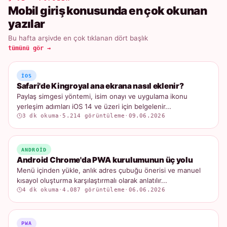
Mobil giriş konusunda en çok okunan
yazılar
Bu hafta arşivde en çok tıklanan dört başlık
tümünü gör →
IOS
Safari'de Kingroyal ana ekrana nasıl eklenir?
Paylaş simgesi yöntemi, isim onayı ve uygulama ikonu
yerleşim adımları iOS 14 ve üzeri için belgelenir...
3 dk okuma
·
5.214 görüntüleme
·
09.06.2026
ANDROID
Android Chrome'da PWA kurulumunun üç yolu
Menü içinden yükle, anlık adres çubuğu önerisi ve manuel
kısayol oluşturma karşılaştırmalı olarak anlatılır...
4 dk okuma
·
4.087 görüntüleme
·
06.06.2026
PWA