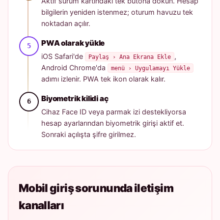
Aktif sürüm kartındaki tek butona dokun. Hesap
bilgilerin yeniden istenmez; oturum havuzu tek
noktadan açılır.
PWA olarak yükle
iOS Safari'de
,
Paylaş › Ana Ekrana Ekle
Android Chrome'da
menü › Uygulamayı Yükle
adımı izlenir. PWA tek ikon olarak kalır.
Biyometrik kilidi aç
Cihaz Face ID veya parmak izi destekliyorsa
hesap ayarlarından biyometrik girişi aktif et.
Sonraki açılışta şifre girilmez.
Mobil giriş sorununda iletişim
kanalları