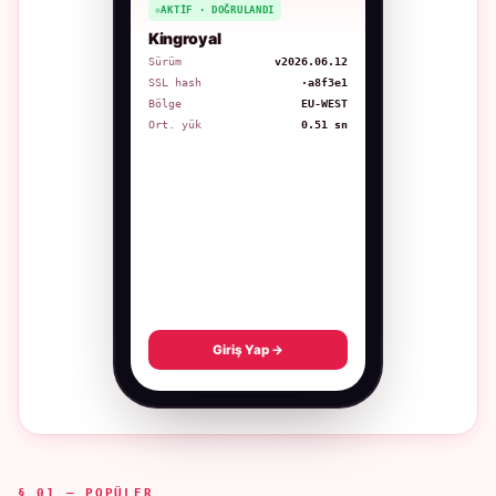
AKTIF · DOĞRULANDI
Kingroyal
Sürüm
v2026.06.12
SSL hash
·a8f3e1
Bölge
EU-WEST
Ort. yük
0.51 sn
Giriş Yap →
§ 01 — POPÜLER