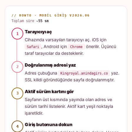
// HOWTO · MOBIL GIRIŞ V2026.06
Toplam süre
~55 sn
Tarayıcıyı aç
Cihazında varsayılan tarayıcıyı aç. iOS için
, Android için
önerilir. Üçüncü
Safari
Chrome
taraf tarayıcılar da desteklenir.
Doğrulanmış adresi yaz
Adres çubuğuna
yaz.
Kingroyal.anindagirs.co
SSL kilidi göründüğünde sayfa doğrulanmıştır.
Aktif sürüm kartını gör
Sayfanın üst kısmında yayında olan adres ve
sürüm tarihi listelenir. Aktif kart yeşil noktayla
işaretlidir.
Giriş butonuna dokun