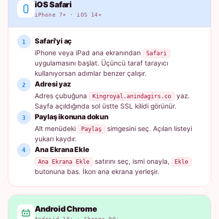
iOS Safari
iPhone 7+ · iOS 14+
Safari'yi aç
iPhone veya iPad ana ekranından
Safari
uygulamasını başlat. Üçüncü taraf tarayıcı
kullanıyorsan adımlar benzer çalışır.
Adresi yaz
Adres çubuğuna
yaz.
Kingroyal.anindagirs.co
Sayfa açıldığında sol üstte SSL kilidi görünür.
Paylaş ikonuna dokun
Alt menüdeki
simgesini seç. Açılan listeyi
Paylaş
yukarı kaydır.
Ana Ekrana Ekle
satırını seç, ismi onayla,
Ana Ekrana Ekle
Ekle
butonuna bas. İkon ana ekrana yerleşir.
Android Chrome