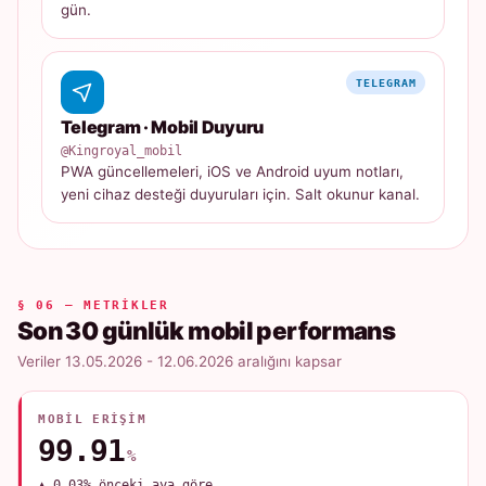
gün.
TELEGRAM
Telegram · Mobil Duyuru
@Kingroyal_mobil
PWA güncellemeleri, iOS ve Android uyum notları,
yeni cihaz desteği duyuruları için. Salt okunur kanal.
§ 06 — METRIKLER
Son 30 günlük mobil performans
Veriler 13.05.2026 - 12.06.2026 aralığını kapsar
MOBIL ERIŞIM
99.91
%
▲ 0.03% önceki aya göre