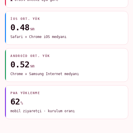
IOS ORT. YÜK
0.48
sn
Safari + Chrome iOS medyanı
ANDROID ORT. YÜK
0.52
sn
Chrome + Samsung Internet medyanı
PWA YÜKLENME
62
%
mobil ziyaretçi · kurulum oranı