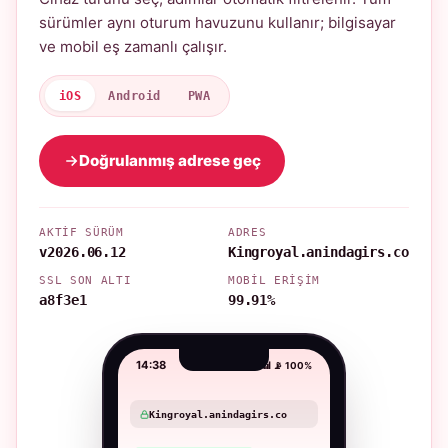
sürümler aynı oturum havuzunu kullanır; bilgisayar
ve mobil eş zamanlı çalışır.
iOS
Android
PWA
Doğrulanmış adrese geç
AKTIF SÜRÜM
ADRES
v2026.06.12
Kingroyal.anindagirs.co
SSL SON ALTI
MOBIL ERIŞIM
a8f3e1
99.91%
14:38
📶 📡 100%
Kingroyal.anindagirs.co