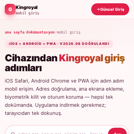
Kingroyal
Güncel Giriş
mobil giriş
ana sayfa
/
dokümantasyon
/
mobil giriş
IOS + ANDROID + PWA · V2026.06 DOĞRULANDI
Cihazından
Kingroyal giriş
adımları
iOS Safari, Android Chrome ve PWA için adım adım
mobil erişim. Adres doğrulama, ana ekrana ekleme,
biyometrik kilit ve oturum koruma — hepsi tek
dokümanda. Uygulama indirmek gerekmez;
tarayıcıdan tek dokunuş.