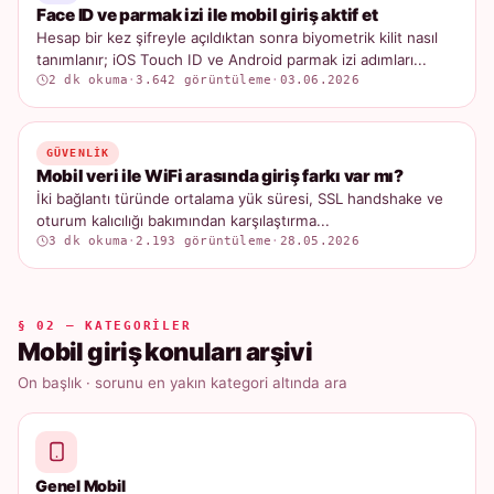
Face ID ve parmak izi ile mobil giriş aktif et
Hesap bir kez şifreyle açıldıktan sonra biyometrik kilit nasıl
tanımlanır; iOS Touch ID ve Android parmak izi adımları...
2 dk okuma
·
3.642 görüntüleme
·
03.06.2026
GÜVENLIK
Mobil veri ile WiFi arasında giriş farkı var mı?
İki bağlantı türünde ortalama yük süresi, SSL handshake ve
oturum kalıcılığı bakımından karşılaştırma...
3 dk okuma
·
2.193 görüntüleme
·
28.05.2026
§ 02 — KATEGORILER
Mobil giriş konuları arşivi
On başlık · sorunu en yakın kategori altında ara
Genel Mobil