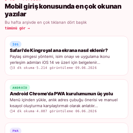
Mobil giriş konusunda en çok okunan
yazılar
Bu hafta arşivde en çok tıklanan dört başlık
tümünü gör →
IOS
Safari'de Kingroyal ana ekrana nasıl eklenir?
Paylaş simgesi yöntemi, isim onayı ve uygulama ikonu
yerleşim adımları iOS 14 ve üzeri için belgelenir...
3 dk okuma
·
5.214 görüntüleme
·
09.06.2026
ANDROID
Android Chrome'da PWA kurulumunun üç yolu
Menü içinden yükle, anlık adres çubuğu önerisi ve manuel
kısayol oluşturma karşılaştırmalı olarak anlatılır...
4 dk okuma
·
4.087 görüntüleme
·
06.06.2026
PWA