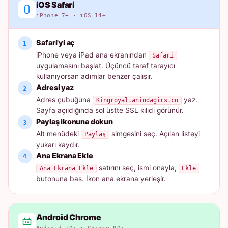
iOS Safari
iPhone 7+ · iOS 14+
Safari'yi aç
iPhone veya iPad ana ekranından
Safari
uygulamasını başlat. Üçüncü taraf tarayıcı
kullanıyorsan adımlar benzer çalışır.
Adresi yaz
Adres çubuğuna
yaz.
Kingroyal.anindagirs.co
Sayfa açıldığında sol üstte SSL kilidi görünür.
Paylaş ikonuna dokun
Alt menüdeki
simgesini seç. Açılan listeyi
Paylaş
yukarı kaydır.
Ana Ekrana Ekle
satırını seç, ismi onayla,
Ana Ekrana Ekle
Ekle
butonuna bas. İkon ana ekrana yerleşir.
Android Chrome