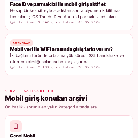
Face ID ve parmak izi ile mobil giriş aktif et
Hesap bir kez şifreyle açıldıktan sonra biyometrik kilit nasıl
tanımlanır; iOS Touch ID ve Android parmak izi adımları...
2 dk okuma
·
3.642 görüntüleme
·
03.06.2026
GÜVENLIK
Mobil veri ile WiFi arasında giriş farkı var mı?
İki bağlantı türünde ortalama yük süresi, SSL handshake ve
oturum kalıcılığı bakımından karşılaştırma...
3 dk okuma
·
2.193 görüntüleme
·
28.05.2026
§ 02 — KATEGORILER
Mobil giriş konuları arşivi
On başlık · sorunu en yakın kategori altında ara
Genel Mobil