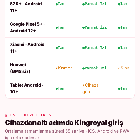
S20+ · Android
Tam
Parmak İzi
Tam
11+
Google Pixel 5+ ·
Tam
Parmak İzi
Tam
Android 12+
Xiaomi · Android
Tam
Parmak İzi
Tam
11+
Huawei
Kısmen
Sınırlı
Parmak İzi
(GMS'siz)
Tablet Android ·
Cihaza
Tam
Tam
10+
göre
§ 05 — HIZLI AKIŞ
Cihazdan altı adımda Kingroyal giriş
Ortalama tamamlanma süresi 55 saniye · iOS, Android ve PWA
için ortak adımlar