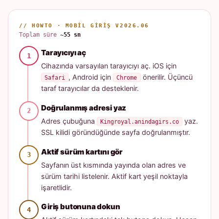
// HOWTO · MOBIL GIRIŞ V2026.06
Toplam süre
~55 sn
Tarayıcıyı aç
Cihazında varsayılan tarayıcıyı aç. iOS için
, Android için
önerilir. Üçüncü
Safari
Chrome
taraf tarayıcılar da desteklenir.
Doğrulanmış adresi yaz
Adres çubuğuna
yaz.
Kingroyal.anindagirs.co
SSL kilidi göründüğünde sayfa doğrulanmıştır.
Aktif sürüm kartını gör
Sayfanın üst kısmında yayında olan adres ve
sürüm tarihi listelenir. Aktif kart yeşil noktayla
işaretlidir.
Giriş butonuna dokun