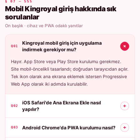
§ 07 — SSS
Mobil Kingroyal giriş hakkında sık
sorulanlar
On başlık · cihaz ve PWA odaklı yanıtlar
Kingroyal mobil giriş için uygulama
+
Q01
indirmek gerekiyor mu?
Hayır. App Store veya Play Store kurulumu gerekmez.
Site mobil-öncelikli tasarlandı; doğrudan tarayıcıdan açılır.
Tek ikon olarak ana ekrana eklemek istersen Progressive
Web App olarak iki adımda kurulabilir.
iOS Safari'de Ana Ekrana Ekle nasıl
+
Q02
yapılır?
+
Android Chrome'da PWA kurulumu nasıl?
Q03