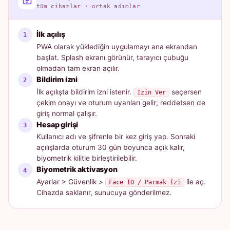
tüm cihazlar · ortak adımlar
İlk açılış
PWA olarak yüklediğin uygulamayı ana ekrandan
başlat. Splash ekranı görünür, tarayıcı çubuğu
olmadan tam ekran açılır.
Bildirim izni
İlk açılışta bildirim izni istenir.
seçersen
İzin Ver
çekim onayı ve oturum uyarıları gelir; reddetsen de
giriş normal çalışır.
Hesap girişi
Kullanıcı adı ve şifrenle bir kez giriş yap. Sonraki
açılışlarda oturum 30 gün boyunca açık kalır,
biyometrik kilitle birleştirilebilir.
Biyometrik aktivasyon
Ayarlar > Güvenlik >
ile aç.
Face ID / Parmak İzi
Cihazda saklanır, sunucuya gönderilmez.