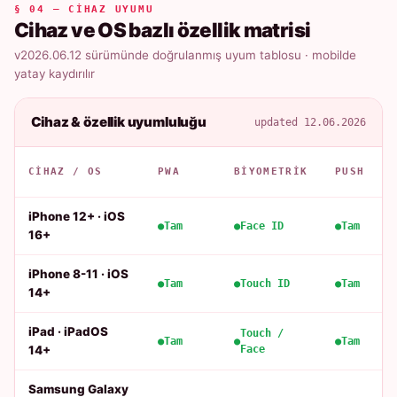
§ 04 — CIHAZ UYUMU
Cihaz ve OS bazlı özellik matrisi
v2026.06.12 sürümünde doğrulanmış uyum tablosu · mobilde
yatay kaydırılır
Cihaz & özellik uyumluluğu
updated 12.06.2026
CIHAZ / OS
PWA
BIYOMETRIK
PUSH
iPhone 12+ · iOS
Tam
Face ID
Tam
16+
iPhone 8-11 · iOS
Tam
Touch ID
Tam
14+
iPad · iPadOS
Touch /
Tam
Tam
14+
Face
Samsung Galaxy