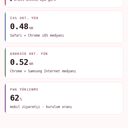
IOS ORT. YÜK
0.48
sn
Safari + Chrome iOS medyanı
ANDROID ORT. YÜK
0.52
sn
Chrome + Samsung Internet medyanı
PWA YÜKLENME
62
%
mobil ziyaretçi · kurulum oranı