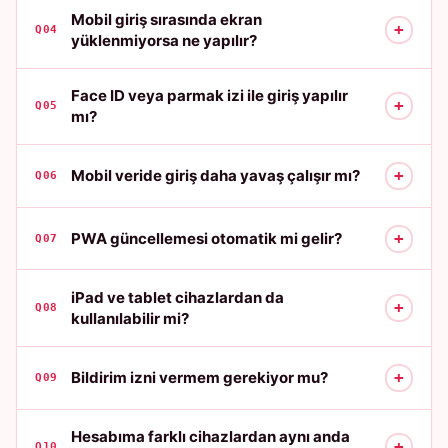
Mobil giriş sırasında ekran
+
Q04
yüklenmiyorsa ne yapılır?
Face ID veya parmak izi ile giriş yapılır
+
Q05
mı?
+
Mobil veride giriş daha yavaş çalışır mı?
Q06
+
PWA güncellemesi otomatik mi gelir?
Q07
iPad ve tablet cihazlardan da
+
Q08
kullanılabilir mi?
+
Bildirim izni vermem gerekiyor mu?
Q09
Hesabıma farklı cihazlardan aynı anda
+
Q10