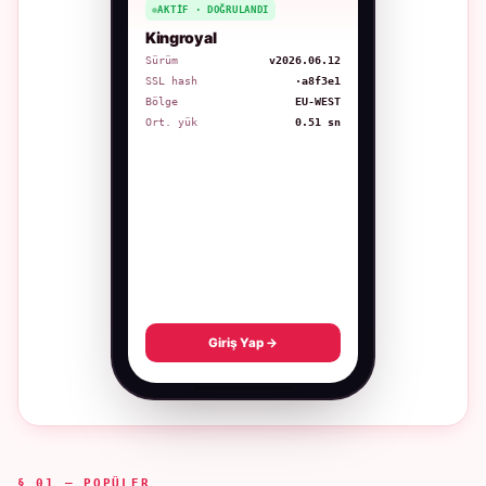
AKTIF · DOĞRULANDI
Kingroyal
Sürüm
v2026.06.12
SSL hash
·a8f3e1
Bölge
EU-WEST
Ort. yük
0.51 sn
Giriş Yap →
§ 01 — POPÜLER