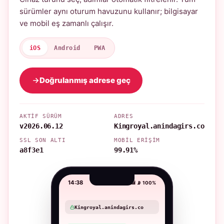
sürümler aynı oturum havuzunu kullanır; bilgisayar
ve mobil eş zamanlı çalışır.
iOS
Android
PWA
Doğrulanmış adrese geç
AKTIF SÜRÜM
ADRES
v2026.06.12
Kingroyal.anindagirs.co
SSL SON ALTI
MOBIL ERIŞIM
a8f3e1
99.91%
14:38
📶 📡 100%
Kingroyal.anindagirs.co