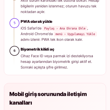
Aktif sürüm kartındaki tek butona dokun. Hesap
bilgilerin yeniden istenmez; oturum havuzu tek
noktadan açılır.
PWA olarak yükle
iOS Safari'de
,
Paylaş › Ana Ekrana Ekle
Android Chrome'da
menü › Uygulamayı Yükle
adımı izlenir. PWA tek ikon olarak kalır.
Biyometrik kilidi aç
Cihaz Face ID veya parmak izi destekliyorsa
hesap ayarlarından biyometrik girişi aktif et.
Sonraki açılışta şifre girilmez.
Mobil giriş sorununda iletişim
kanalları