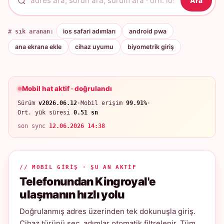
Ara
# sık aranan:
ios safari adımları
android pwa
ana ekrana ekle
cihaz uyumu
biyometrik giriş
Mobil hat aktif · doğrulandı
Sürüm
v2026.06.12
·
Mobil erişim
99.91%
·
Ort. yük süresi
0.51 sn
son sync
12.06.2026 14:38
// MOBIL GIRIŞ · ŞU AN AKTIF
Telefonundan Kingroyal'e
ulaşmanın hızlı yolu
Doğrulanmış adres üzerinden tek dokunuşla giriş.
Cihaz türünü seç, adımlar otomatik filtrelenir. Tüm