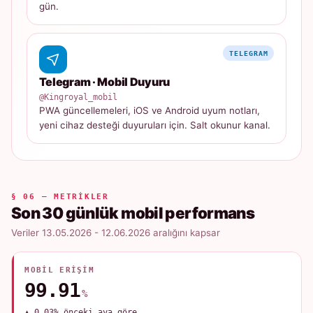
gün.
TELEGRAM
Telegram · Mobil Duyuru
@Kingroyal_mobil
PWA güncellemeleri, iOS ve Android uyum notları,
yeni cihaz desteği duyuruları için. Salt okunur kanal.
§ 06 — METRIKLER
Son 30 günlük mobil performans
Veriler 13.05.2026 - 12.06.2026 aralığını kapsar
MOBIL ERIŞIM
99.91
%
▲ 0.03% önceki aya göre