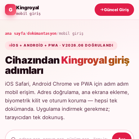
Kingroyal
Güncel Giriş
mobil giriş
ana sayfa
/
dokümantasyon
/
mobil giriş
IOS + ANDROID + PWA · V2026.06 DOĞRULANDI
Cihazından
Kingroyal giriş
adımları
iOS Safari, Android Chrome ve PWA için adım adım
mobil erişim. Adres doğrulama, ana ekrana ekleme,
biyometrik kilit ve oturum koruma — hepsi tek
dokümanda. Uygulama indirmek gerekmez;
tarayıcıdan tek dokunuş.