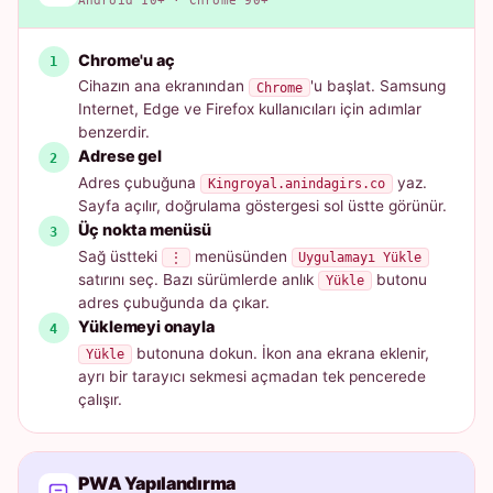
Android 10+ · Chrome 90+
Chrome'u aç
Cihazın ana ekranından
'u başlat. Samsung
Chrome
Internet, Edge ve Firefox kullanıcıları için adımlar
benzerdir.
Adrese gel
Adres çubuğuna
yaz.
Kingroyal.anindagirs.co
Sayfa açılır, doğrulama göstergesi sol üstte görünür.
Üç nokta menüsü
Sağ üstteki
menüsünden
⋮
Uygulamayı Yükle
satırını seç. Bazı sürümlerde anlık
butonu
Yükle
adres çubuğunda da çıkar.
Yüklemeyi onayla
butonuna dokun. İkon ana ekrana eklenir,
Yükle
ayrı bir tarayıcı sekmesi açmadan tek pencerede
çalışır.
PWA Yapılandırma