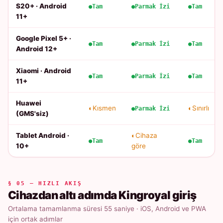
S20+ · Android
Tam
Parmak İzi
Tam
11+
Google Pixel 5+ ·
Tam
Parmak İzi
Tam
Android 12+
Xiaomi · Android
Tam
Parmak İzi
Tam
11+
Huawei
Kısmen
Sınırlı
Parmak İzi
(GMS'siz)
Tablet Android ·
Cihaza
Tam
Tam
10+
göre
§ 05 — HIZLI AKIŞ
Cihazdan altı adımda Kingroyal giriş
Ortalama tamamlanma süresi 55 saniye · iOS, Android ve PWA
için ortak adımlar