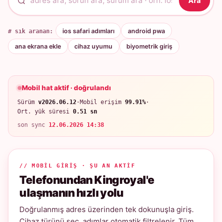
Ara
# sık aranan:
ios safari adımları
android pwa
ana ekrana ekle
cihaz uyumu
biyometrik giriş
Mobil hat aktif · doğrulandı
Sürüm
v2026.06.12
·
Mobil erişim
99.91%
·
Ort. yük süresi
0.51 sn
son sync
12.06.2026 14:38
// MOBIL GIRIŞ · ŞU AN AKTIF
Telefonundan Kingroyal'e
ulaşmanın hızlı yolu
Doğrulanmış adres üzerinden tek dokunuşla giriş.
Cihaz türünü seç, adımlar otomatik filtrelenir. Tüm