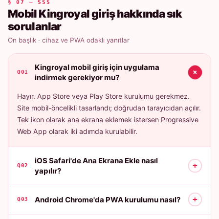
§ 07 — SSS
Mobil Kingroyal giriş hakkında sık
sorulanlar
On başlık · cihaz ve PWA odaklı yanıtlar
Kingroyal mobil giriş için uygulama
+
Q01
indirmek gerekiyor mu?
Hayır. App Store veya Play Store kurulumu gerekmez.
Site mobil-öncelikli tasarlandı; doğrudan tarayıcıdan açılır.
Tek ikon olarak ana ekrana eklemek istersen Progressive
Web App olarak iki adımda kurulabilir.
iOS Safari'de Ana Ekrana Ekle nasıl
+
Q02
yapılır?
+
Android Chrome'da PWA kurulumu nasıl?
Q03