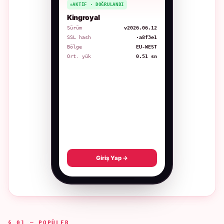
AKTIF · DOĞRULANDI
Kingroyal
Sürüm
v2026.06.12
SSL hash
·a8f3e1
Bölge
EU-WEST
Ort. yük
0.51 sn
Giriş Yap →
§ 01 — POPÜLER