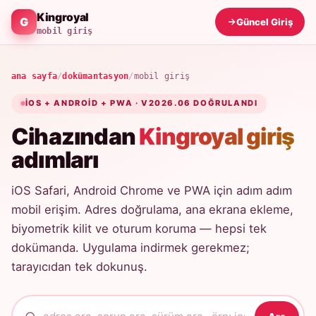
Kingroyal
Güncel Giriş
mobil giriş
ana sayfa
/
dokümantasyon
/
mobil giriş
IOS + ANDROID + PWA · V2026.06 DOĞRULANDI
Cihazından
Kingroyal giriş
adımları
iOS Safari, Android Chrome ve PWA için adım adım
mobil erişim. Adres doğrulama, ana ekrana ekleme,
biyometrik kilit ve oturum koruma — hepsi tek
dokümanda. Uygulama indirmek gerekmez;
tarayıcıdan tek dokunuş.