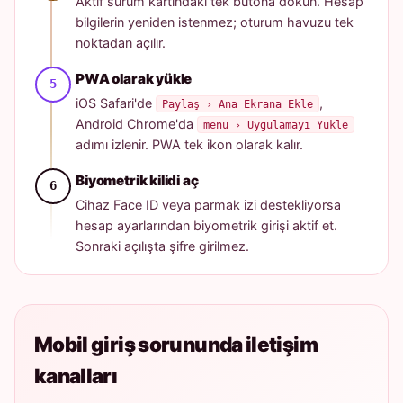
Aktif sürüm kartındaki tek butona dokun. Hesap
bilgilerin yeniden istenmez; oturum havuzu tek
noktadan açılır.
PWA olarak yükle
iOS Safari'de
,
Paylaş › Ana Ekrana Ekle
Android Chrome'da
menü › Uygulamayı Yükle
adımı izlenir. PWA tek ikon olarak kalır.
Biyometrik kilidi aç
Cihaz Face ID veya parmak izi destekliyorsa
hesap ayarlarından biyometrik girişi aktif et.
Sonraki açılışta şifre girilmez.
Mobil giriş sorununda iletişim
kanalları