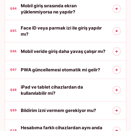
Mobil giriş sırasında ekran
+
Q04
yüklenmiyorsa ne yapılır?
Face ID veya parmak izi ile giriş yapılır
+
Q05
mı?
+
Mobil veride giriş daha yavaş çalışır mı?
Q06
+
PWA güncellemesi otomatik mi gelir?
Q07
iPad ve tablet cihazlardan da
+
Q08
kullanılabilir mi?
+
Bildirim izni vermem gerekiyor mu?
Q09
Hesabıma farklı cihazlardan aynı anda
+
Q10