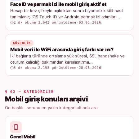
Face ID ve parmak izi ile mobil giriş aktif et
Hesap bir kez şifreyle açıldıktan sonra biyometrik kilit nasıl
tanımlanır; iOS Touch ID ve Android parmak izi adımları...
2 dk okuma
·
3.642 görüntüleme
·
03.06.2026
GÜVENLIK
Mobil veri ile WiFi arasında giriş farkı var mı?
İki bağlantı türünde ortalama yük süresi, SSL handshake ve
oturum kalıcılığı bakımından karşılaştırma...
3 dk okuma
·
2.193 görüntüleme
·
28.05.2026
§ 02 — KATEGORILER
Mobil giriş konuları arşivi
On başlık · sorunu en yakın kategori altında ara
Genel Mobil