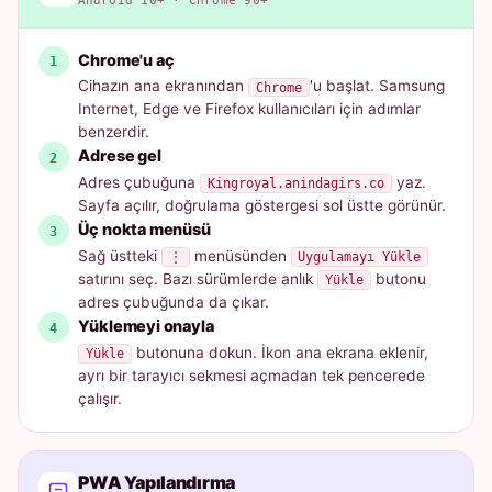
Android 10+ · Chrome 90+
Chrome'u aç
Cihazın ana ekranından
'u başlat. Samsung
Chrome
Internet, Edge ve Firefox kullanıcıları için adımlar
benzerdir.
Adrese gel
Adres çubuğuna
yaz.
Kingroyal.anindagirs.co
Sayfa açılır, doğrulama göstergesi sol üstte görünür.
Üç nokta menüsü
Sağ üstteki
menüsünden
⋮
Uygulamayı Yükle
satırını seç. Bazı sürümlerde anlık
butonu
Yükle
adres çubuğunda da çıkar.
Yüklemeyi onayla
butonuna dokun. İkon ana ekrana eklenir,
Yükle
ayrı bir tarayıcı sekmesi açmadan tek pencerede
çalışır.
PWA Yapılandırma