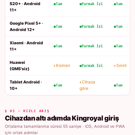
S20+ · Android
Tam
Parmak İzi
Tam
11+
Google Pixel 5+ ·
Tam
Parmak İzi
Tam
Android 12+
Xiaomi · Android
Tam
Parmak İzi
Tam
11+
Huawei
Kısmen
Sınırlı
Parmak İzi
(GMS'siz)
Tablet Android ·
Cihaza
Tam
Tam
10+
göre
§ 05 — HIZLI AKIŞ
Cihazdan altı adımda Kingroyal giriş
Ortalama tamamlanma süresi 55 saniye · iOS, Android ve PWA
için ortak adımlar