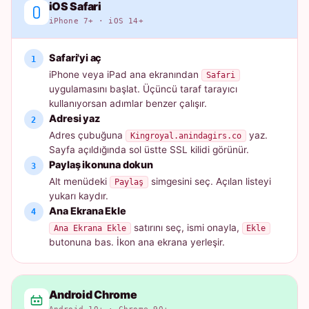
iOS Safari
iPhone 7+ · iOS 14+
Safari'yi aç
iPhone veya iPad ana ekranından
Safari
uygulamasını başlat. Üçüncü taraf tarayıcı
kullanıyorsan adımlar benzer çalışır.
Adresi yaz
Adres çubuğuna
yaz.
Kingroyal.anindagirs.co
Sayfa açıldığında sol üstte SSL kilidi görünür.
Paylaş ikonuna dokun
Alt menüdeki
simgesini seç. Açılan listeyi
Paylaş
yukarı kaydır.
Ana Ekrana Ekle
satırını seç, ismi onayla,
Ana Ekrana Ekle
Ekle
butonuna bas. İkon ana ekrana yerleşir.
Android Chrome