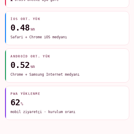
IOS ORT. YÜK
0.48
sn
Safari + Chrome iOS medyanı
ANDROID ORT. YÜK
0.52
sn
Chrome + Samsung Internet medyanı
PWA YÜKLENME
62
%
mobil ziyaretçi · kurulum oranı