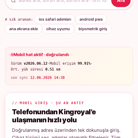
Ara
# sık aranan:
ios safari adımları
android pwa
ana ekrana ekle
cihaz uyumu
biyometrik giriş
Mobil hat aktif · doğrulandı
Sürüm
v2026.06.12
·
Mobil erişim
99.91%
·
Ort. yük süresi
0.51 sn
son sync
12.06.2026 14:38
// MOBIL GIRIŞ · ŞU AN AKTIF
Telefonundan Kingroyal'e
ulaşmanın hızlı yolu
Doğrulanmış adres üzerinden tek dokunuşla giriş.
Cihaz türünü seç, adımlar otomatik filtrelenir. Tüm