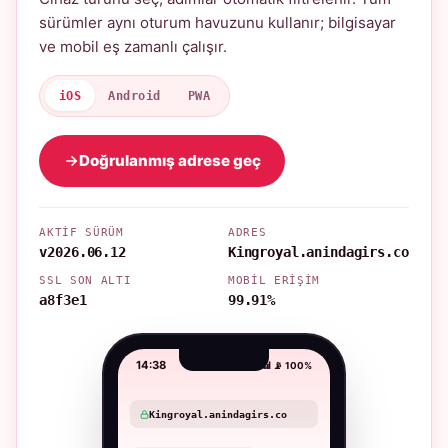
sürümler aynı oturum havuzunu kullanır; bilgisayar
ve mobil eş zamanlı çalışır.
iOS
Android
PWA
Doğrulanmış adrese geç
AKTIF SÜRÜM
ADRES
v2026.06.12
Kingroyal.anindagirs.co
SSL SON ALTI
MOBIL ERIŞIM
a8f3e1
99.91%
14:38
📶 📡 100%
Kingroyal.anindagirs.co