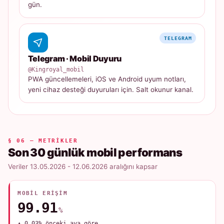
gün.
TELEGRAM
Telegram · Mobil Duyuru
@Kingroyal_mobil
PWA güncellemeleri, iOS ve Android uyum notları,
yeni cihaz desteği duyuruları için. Salt okunur kanal.
§ 06 — METRIKLER
Son 30 günlük mobil performans
Veriler 13.05.2026 - 12.06.2026 aralığını kapsar
MOBIL ERIŞIM
99.91
%
▲ 0.03% önceki aya göre