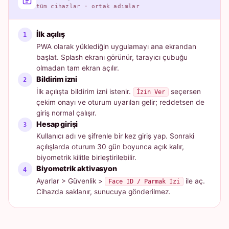
tüm cihazlar · ortak adımlar
İlk açılış
PWA olarak yüklediğin uygulamayı ana ekrandan
başlat. Splash ekranı görünür, tarayıcı çubuğu
olmadan tam ekran açılır.
Bildirim izni
İlk açılışta bildirim izni istenir.
seçersen
İzin Ver
çekim onayı ve oturum uyarıları gelir; reddetsen de
giriş normal çalışır.
Hesap girişi
Kullanıcı adı ve şifrenle bir kez giriş yap. Sonraki
açılışlarda oturum 30 gün boyunca açık kalır,
biyometrik kilitle birleştirilebilir.
Biyometrik aktivasyon
Ayarlar > Güvenlik >
ile aç.
Face ID / Parmak İzi
Cihazda saklanır, sunucuya gönderilmez.