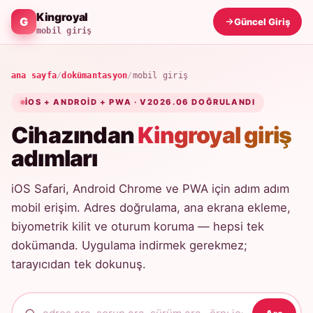
Kingroyal
Güncel Giriş
mobil giriş
ana sayfa
/
dokümantasyon
/
mobil giriş
IOS + ANDROID + PWA · V2026.06 DOĞRULANDI
Cihazından
Kingroyal giriş
adımları
iOS Safari, Android Chrome ve PWA için adım adım
mobil erişim. Adres doğrulama, ana ekrana ekleme,
biyometrik kilit ve oturum koruma — hepsi tek
dokümanda. Uygulama indirmek gerekmez;
tarayıcıdan tek dokunuş.