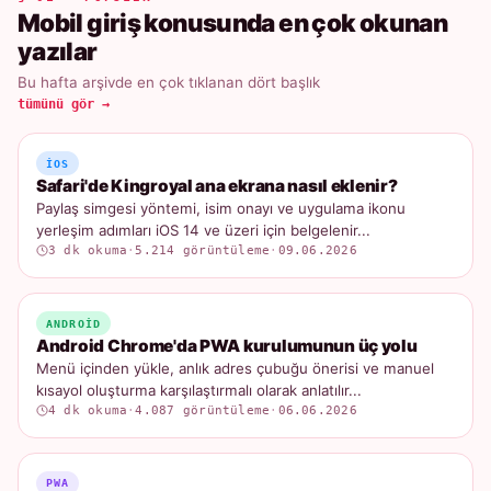
Mobil giriş konusunda en çok okunan
yazılar
Bu hafta arşivde en çok tıklanan dört başlık
tümünü gör →
IOS
Safari'de Kingroyal ana ekrana nasıl eklenir?
Paylaş simgesi yöntemi, isim onayı ve uygulama ikonu
yerleşim adımları iOS 14 ve üzeri için belgelenir...
3 dk okuma
·
5.214 görüntüleme
·
09.06.2026
ANDROID
Android Chrome'da PWA kurulumunun üç yolu
Menü içinden yükle, anlık adres çubuğu önerisi ve manuel
kısayol oluşturma karşılaştırmalı olarak anlatılır...
4 dk okuma
·
4.087 görüntüleme
·
06.06.2026
PWA