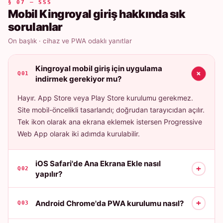
§ 07 — SSS
Mobil Kingroyal giriş hakkında sık
sorulanlar
On başlık · cihaz ve PWA odaklı yanıtlar
Kingroyal mobil giriş için uygulama
+
Q01
indirmek gerekiyor mu?
Hayır. App Store veya Play Store kurulumu gerekmez.
Site mobil-öncelikli tasarlandı; doğrudan tarayıcıdan açılır.
Tek ikon olarak ana ekrana eklemek istersen Progressive
Web App olarak iki adımda kurulabilir.
iOS Safari'de Ana Ekrana Ekle nasıl
+
Q02
yapılır?
+
Android Chrome'da PWA kurulumu nasıl?
Q03