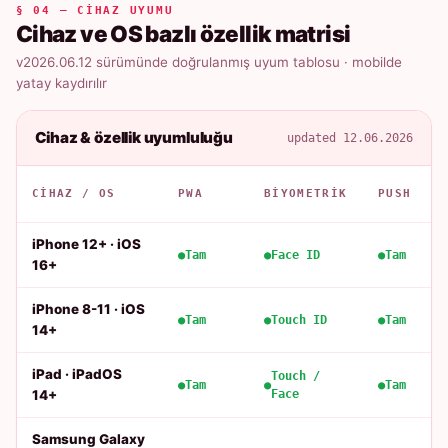
§ 04 — CIHAZ UYUMU
Cihaz ve OS bazlı özellik matrisi
v2026.06.12 sürümünde doğrulanmış uyum tablosu · mobilde
yatay kaydırılır
Cihaz & özellik uyumluluğu
updated 12.06.2026
CIHAZ / OS
PWA
BIYOMETRIK
PUSH
iPhone 12+ · iOS
Tam
Face ID
Tam
16+
iPhone 8-11 · iOS
Tam
Touch ID
Tam
14+
iPad · iPadOS
Touch /
Tam
Tam
14+
Face
Samsung Galaxy