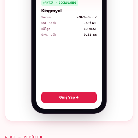
AKTIF · DOĞRULANDI
Kingroyal
Sürüm
v2026.06.12
SSL hash
·a8f3e1
Bölge
EU-WEST
Ort. yük
0.51 sn
Giriş Yap →
§ 01 — POPÜLER