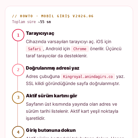
// HOWTO · MOBIL GIRIŞ V2026.06
Toplam süre
~55 sn
Tarayıcıyı aç
Cihazında varsayılan tarayıcıyı aç. iOS için
, Android için
önerilir. Üçüncü
Safari
Chrome
taraf tarayıcılar da desteklenir.
Doğrulanmış adresi yaz
Adres çubuğuna
yaz.
Kingroyal.anindagirs.co
SSL kilidi göründüğünde sayfa doğrulanmıştır.
Aktif sürüm kartını gör
Sayfanın üst kısmında yayında olan adres ve
sürüm tarihi listelenir. Aktif kart yeşil noktayla
işaretlidir.
Giriş butonuna dokun