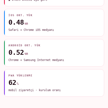
IOS ORT. YÜK
0.48
sn
Safari + Chrome iOS medyanı
ANDROID ORT. YÜK
0.52
sn
Chrome + Samsung Internet medyanı
PWA YÜKLENME
62
%
mobil ziyaretçi · kurulum oranı