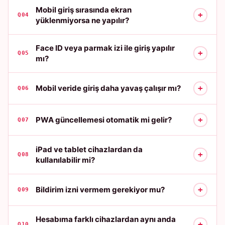
Mobil giriş sırasında ekran
+
Q04
yüklenmiyorsa ne yapılır?
Face ID veya parmak izi ile giriş yapılır
+
Q05
mı?
+
Mobil veride giriş daha yavaş çalışır mı?
Q06
+
PWA güncellemesi otomatik mi gelir?
Q07
iPad ve tablet cihazlardan da
+
Q08
kullanılabilir mi?
+
Bildirim izni vermem gerekiyor mu?
Q09
Hesabıma farklı cihazlardan aynı anda
+
Q10