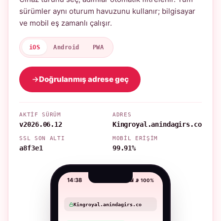
sürümler aynı oturum havuzunu kullanır; bilgisayar
ve mobil eş zamanlı çalışır.
iOS
Android
PWA
Doğrulanmış adrese geç
AKTIF SÜRÜM
ADRES
v2026.06.12
Kingroyal.anindagirs.co
SSL SON ALTI
MOBIL ERIŞIM
a8f3e1
99.91%
14:38
📶 📡 100%
Kingroyal.anindagirs.co