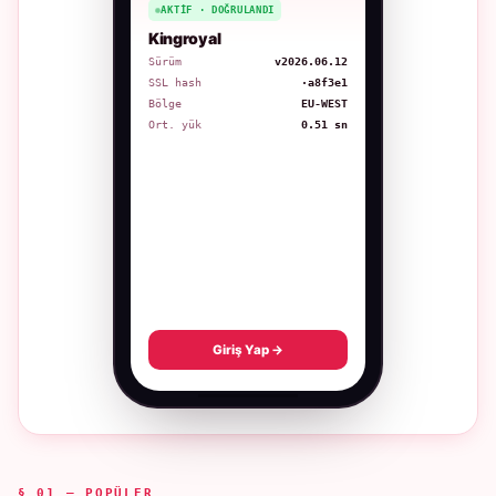
AKTIF · DOĞRULANDI
Kingroyal
Sürüm
v2026.06.12
SSL hash
·a8f3e1
Bölge
EU-WEST
Ort. yük
0.51 sn
Giriş Yap →
§ 01 — POPÜLER