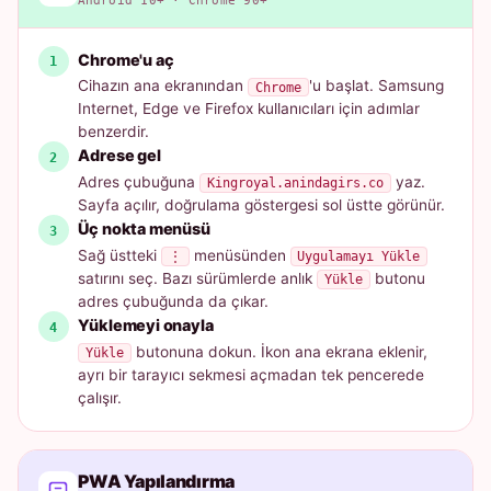
Android 10+ · Chrome 90+
Chrome'u aç
Cihazın ana ekranından
'u başlat. Samsung
Chrome
Internet, Edge ve Firefox kullanıcıları için adımlar
benzerdir.
Adrese gel
Adres çubuğuna
yaz.
Kingroyal.anindagirs.co
Sayfa açılır, doğrulama göstergesi sol üstte görünür.
Üç nokta menüsü
Sağ üstteki
menüsünden
⋮
Uygulamayı Yükle
satırını seç. Bazı sürümlerde anlık
butonu
Yükle
adres çubuğunda da çıkar.
Yüklemeyi onayla
butonuna dokun. İkon ana ekrana eklenir,
Yükle
ayrı bir tarayıcı sekmesi açmadan tek pencerede
çalışır.
PWA Yapılandırma