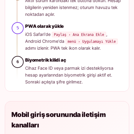
Aktif sürüm kartındaki tek butona dokun. Hesap
bilgilerin yeniden istenmez; oturum havuzu tek
noktadan açılır.
PWA olarak yükle
iOS Safari'de
,
Paylaş › Ana Ekrana Ekle
Android Chrome'da
menü › Uygulamayı Yükle
adımı izlenir. PWA tek ikon olarak kalır.
Biyometrik kilidi aç
Cihaz Face ID veya parmak izi destekliyorsa
hesap ayarlarından biyometrik girişi aktif et.
Sonraki açılışta şifre girilmez.
Mobil giriş sorununda iletişim
kanalları