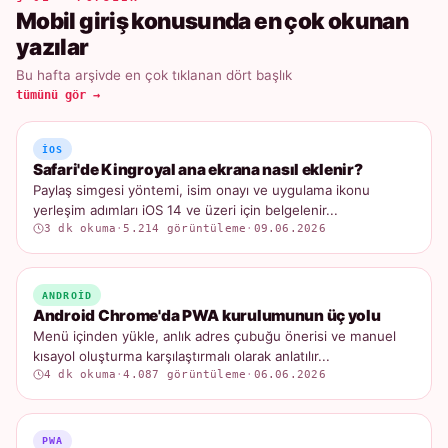
Mobil giriş konusunda en çok okunan
yazılar
Bu hafta arşivde en çok tıklanan dört başlık
tümünü gör →
IOS
Safari'de Kingroyal ana ekrana nasıl eklenir?
Paylaş simgesi yöntemi, isim onayı ve uygulama ikonu
yerleşim adımları iOS 14 ve üzeri için belgelenir...
3 dk okuma
·
5.214 görüntüleme
·
09.06.2026
ANDROID
Android Chrome'da PWA kurulumunun üç yolu
Menü içinden yükle, anlık adres çubuğu önerisi ve manuel
kısayol oluşturma karşılaştırmalı olarak anlatılır...
4 dk okuma
·
4.087 görüntüleme
·
06.06.2026
PWA