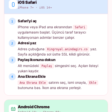
iOS Safari
iPhone 7+ · iOS 14+
Safari'yi aç
iPhone veya iPad ana ekranından
Safari
uygulamasını başlat. Üçüncü taraf tarayıcı
kullanıyorsan adımlar benzer çalışır.
Adresi yaz
Adres çubuğuna
yaz.
Kingroyal.anindagirs.co
Sayfa açıldığında sol üstte SSL kilidi görünür.
Paylaş ikonuna dokun
Alt menüdeki
simgesini seç. Açılan listeyi
Paylaş
yukarı kaydır.
Ana Ekrana Ekle
satırını seç, ismi onayla,
Ana Ekrana Ekle
Ekle
butonuna bas. İkon ana ekrana yerleşir.
Android Chrome