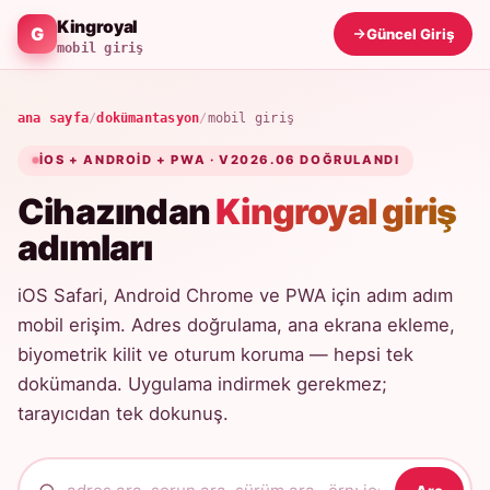
Kingroyal
Güncel Giriş
mobil giriş
ana sayfa
/
dokümantasyon
/
mobil giriş
IOS + ANDROID + PWA · V2026.06 DOĞRULANDI
Cihazından
Kingroyal giriş
adımları
iOS Safari, Android Chrome ve PWA için adım adım
mobil erişim. Adres doğrulama, ana ekrana ekleme,
biyometrik kilit ve oturum koruma — hepsi tek
dokümanda. Uygulama indirmek gerekmez;
tarayıcıdan tek dokunuş.