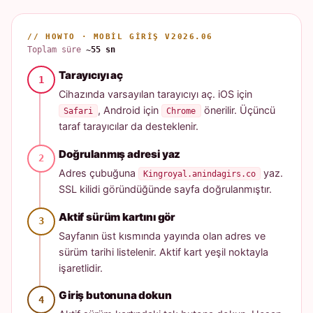
// HOWTO · MOBIL GIRIŞ V2026.06
Toplam süre
~55 sn
Tarayıcıyı aç
Cihazında varsayılan tarayıcıyı aç. iOS için
, Android için
önerilir. Üçüncü
Safari
Chrome
taraf tarayıcılar da desteklenir.
Doğrulanmış adresi yaz
Adres çubuğuna
yaz.
Kingroyal.anindagirs.co
SSL kilidi göründüğünde sayfa doğrulanmıştır.
Aktif sürüm kartını gör
Sayfanın üst kısmında yayında olan adres ve
sürüm tarihi listelenir. Aktif kart yeşil noktayla
işaretlidir.
Giriş butonuna dokun