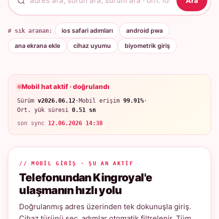
Ara
# sık aranan:
ios safari adımları
android pwa
ana ekrana ekle
cihaz uyumu
biyometrik giriş
Mobil hat aktif · doğrulandı
Sürüm
v2026.06.12
·
Mobil erişim
99.91%
·
Ort. yük süresi
0.51 sn
son sync
12.06.2026 14:38
// MOBIL GIRIŞ · ŞU AN AKTIF
Telefonundan Kingroyal'e
ulaşmanın hızlı yolu
Doğrulanmış adres üzerinden tek dokunuşla giriş.
Cihaz türünü seç, adımlar otomatik filtrelenir. Tüm