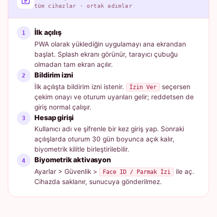
tüm cihazlar · ortak adımlar
İlk açılış
PWA olarak yüklediğin uygulamayı ana ekrandan
başlat. Splash ekranı görünür, tarayıcı çubuğu
olmadan tam ekran açılır.
Bildirim izni
İlk açılışta bildirim izni istenir.
seçersen
İzin Ver
çekim onayı ve oturum uyarıları gelir; reddetsen de
giriş normal çalışır.
Hesap girişi
Kullanıcı adı ve şifrenle bir kez giriş yap. Sonraki
açılışlarda oturum 30 gün boyunca açık kalır,
biyometrik kilitle birleştirilebilir.
Biyometrik aktivasyon
Ayarlar > Güvenlik >
ile aç.
Face ID / Parmak İzi
Cihazda saklanır, sunucuya gönderilmez.