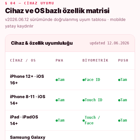
§ 04 — CIHAZ UYUMU
Cihaz ve OS bazlı özellik matrisi
v2026.06.12 sürümünde doğrulanmış uyum tablosu · mobilde
yatay kaydırılır
Cihaz & özellik uyumluluğu
updated 12.06.2026
CIHAZ / OS
PWA
BIYOMETRIK
PUSH
iPhone 12+ · iOS
Tam
Face ID
Tam
16+
iPhone 8-11 · iOS
Tam
Touch ID
Tam
14+
iPad · iPadOS
Touch /
Tam
Tam
14+
Face
Samsung Galaxy