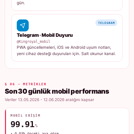
gün.
TELEGRAM
Telegram · Mobil Duyuru
@Kingroyal_mobil
PWA güncellemeleri, iOS ve Android uyum notları,
yeni cihaz desteği duyuruları için. Salt okunur kanal.
§ 06 — METRIKLER
Son 30 günlük mobil performans
Veriler 13.05.2026 - 12.06.2026 aralığını kapsar
MOBIL ERIŞIM
99.91
%
▲ 0.03% önceki aya göre