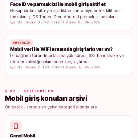
Face ID ve parmak izi ile mobil giriş aktif et
Hesap bir kez şifreyle açıldıktan sonra biyometrik kilit nasıl
tanımlanır; iOS Touch ID ve Android parmak izi adımları...
2 dk okuma
·
3.642 görüntüleme
·
03.06.2026
GÜVENLIK
Mobil veri ile WiFi arasında giriş farkı var mı?
İki bağlantı türünde ortalama yük süresi, SSL handshake ve
oturum kalıcılığı bakımından karşılaştırma...
3 dk okuma
·
2.193 görüntüleme
·
28.05.2026
§ 02 — KATEGORILER
Mobil giriş konuları arşivi
On başlık · sorunu en yakın kategori altında ara
Genel Mobil