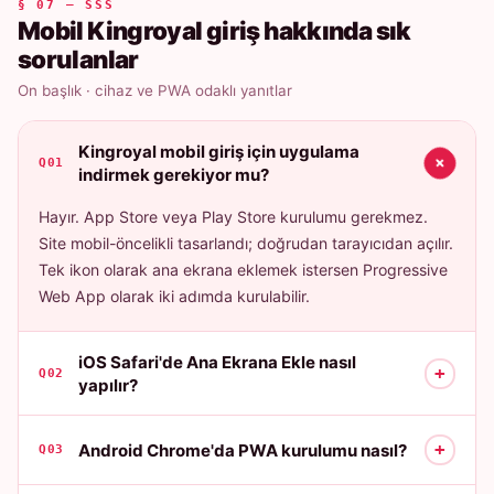
§ 07 — SSS
Mobil Kingroyal giriş hakkında sık
sorulanlar
On başlık · cihaz ve PWA odaklı yanıtlar
Kingroyal mobil giriş için uygulama
+
Q01
indirmek gerekiyor mu?
Hayır. App Store veya Play Store kurulumu gerekmez.
Site mobil-öncelikli tasarlandı; doğrudan tarayıcıdan açılır.
Tek ikon olarak ana ekrana eklemek istersen Progressive
Web App olarak iki adımda kurulabilir.
iOS Safari'de Ana Ekrana Ekle nasıl
+
Q02
yapılır?
+
Android Chrome'da PWA kurulumu nasıl?
Q03