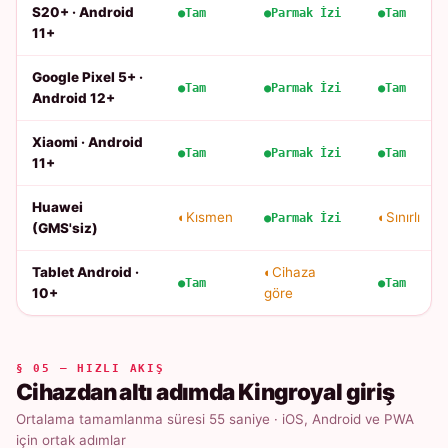
S20+ · Android
Tam
Parmak İzi
Tam
11+
Google Pixel 5+ ·
Tam
Parmak İzi
Tam
Android 12+
Xiaomi · Android
Tam
Parmak İzi
Tam
11+
Huawei
Kısmen
Sınırlı
Parmak İzi
(GMS'siz)
Tablet Android ·
Cihaza
Tam
Tam
10+
göre
§ 05 — HIZLI AKIŞ
Cihazdan altı adımda Kingroyal giriş
Ortalama tamamlanma süresi 55 saniye · iOS, Android ve PWA
için ortak adımlar