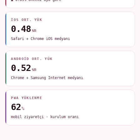
IOS ORT. YÜK
0.48
sn
Safari + Chrome iOS medyanı
ANDROID ORT. YÜK
0.52
sn
Chrome + Samsung Internet medyanı
PWA YÜKLENME
62
%
mobil ziyaretçi · kurulum oranı