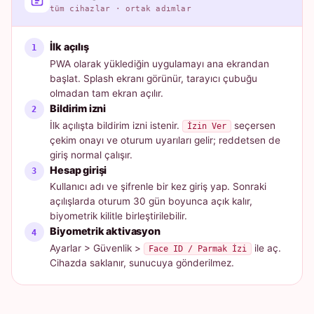
tüm cihazlar · ortak adımlar
İlk açılış
PWA olarak yüklediğin uygulamayı ana ekrandan
başlat. Splash ekranı görünür, tarayıcı çubuğu
olmadan tam ekran açılır.
Bildirim izni
İlk açılışta bildirim izni istenir.
seçersen
İzin Ver
çekim onayı ve oturum uyarıları gelir; reddetsen de
giriş normal çalışır.
Hesap girişi
Kullanıcı adı ve şifrenle bir kez giriş yap. Sonraki
açılışlarda oturum 30 gün boyunca açık kalır,
biyometrik kilitle birleştirilebilir.
Biyometrik aktivasyon
Ayarlar > Güvenlik >
ile aç.
Face ID / Parmak İzi
Cihazda saklanır, sunucuya gönderilmez.