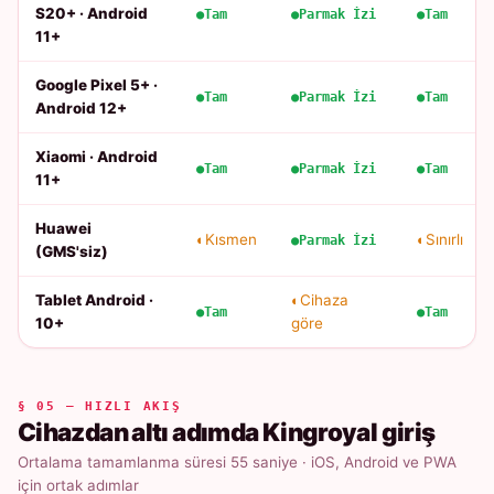
S20+ · Android
Tam
Parmak İzi
Tam
11+
Google Pixel 5+ ·
Tam
Parmak İzi
Tam
Android 12+
Xiaomi · Android
Tam
Parmak İzi
Tam
11+
Huawei
Kısmen
Sınırlı
Parmak İzi
(GMS'siz)
Tablet Android ·
Cihaza
Tam
Tam
10+
göre
§ 05 — HIZLI AKIŞ
Cihazdan altı adımda Kingroyal giriş
Ortalama tamamlanma süresi 55 saniye · iOS, Android ve PWA
için ortak adımlar