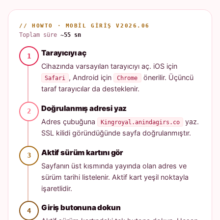
// HOWTO · MOBIL GIRIŞ V2026.06
Toplam süre
~55 sn
Tarayıcıyı aç
Cihazında varsayılan tarayıcıyı aç. iOS için
, Android için
önerilir. Üçüncü
Safari
Chrome
taraf tarayıcılar da desteklenir.
Doğrulanmış adresi yaz
Adres çubuğuna
yaz.
Kingroyal.anindagirs.co
SSL kilidi göründüğünde sayfa doğrulanmıştır.
Aktif sürüm kartını gör
Sayfanın üst kısmında yayında olan adres ve
sürüm tarihi listelenir. Aktif kart yeşil noktayla
işaretlidir.
Giriş butonuna dokun