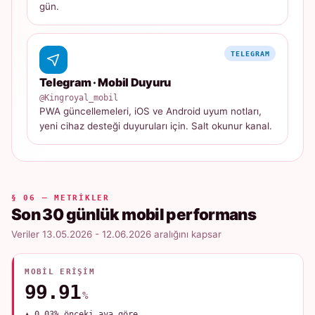
gün.
TELEGRAM
Telegram · Mobil Duyuru
@Kingroyal_mobil
PWA güncellemeleri, iOS ve Android uyum notları,
yeni cihaz desteği duyuruları için. Salt okunur kanal.
§ 06 — METRIKLER
Son 30 günlük mobil performans
Veriler 13.05.2026 - 12.06.2026 aralığını kapsar
MOBIL ERIŞIM
99.91
%
▲ 0.03% önceki aya göre