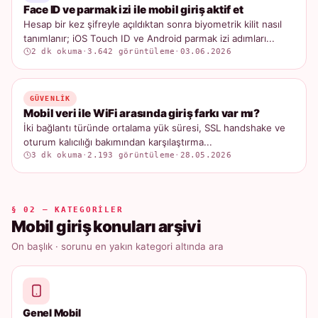
Face ID ve parmak izi ile mobil giriş aktif et
Hesap bir kez şifreyle açıldıktan sonra biyometrik kilit nasıl
tanımlanır; iOS Touch ID ve Android parmak izi adımları...
2 dk okuma
·
3.642 görüntüleme
·
03.06.2026
GÜVENLIK
Mobil veri ile WiFi arasında giriş farkı var mı?
İki bağlantı türünde ortalama yük süresi, SSL handshake ve
oturum kalıcılığı bakımından karşılaştırma...
3 dk okuma
·
2.193 görüntüleme
·
28.05.2026
§ 02 — KATEGORILER
Mobil giriş konuları arşivi
On başlık · sorunu en yakın kategori altında ara
Genel Mobil