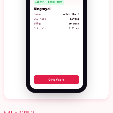
AKTIF · DOĞRULANDI
Kingroyal
Sürüm
v2026.06.12
SSL hash
·a8f3e1
Bölge
EU-WEST
Ort. yük
0.51 sn
Giriş Yap →
§ 01 — POPÜLER