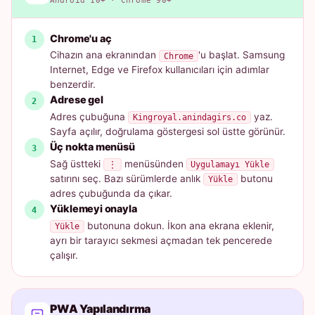
Android 10+ · Chrome 90+
Chrome'u aç
Cihazın ana ekranından
'u başlat. Samsung
Chrome
Internet, Edge ve Firefox kullanıcıları için adımlar
benzerdir.
Adrese gel
Adres çubuğuna
yaz.
Kingroyal.anindagirs.co
Sayfa açılır, doğrulama göstergesi sol üstte görünür.
Üç nokta menüsü
Sağ üstteki
menüsünden
⋮
Uygulamayı Yükle
satırını seç. Bazı sürümlerde anlık
butonu
Yükle
adres çubuğunda da çıkar.
Yüklemeyi onayla
butonuna dokun. İkon ana ekrana eklenir,
Yükle
ayrı bir tarayıcı sekmesi açmadan tek pencerede
çalışır.
PWA Yapılandırma