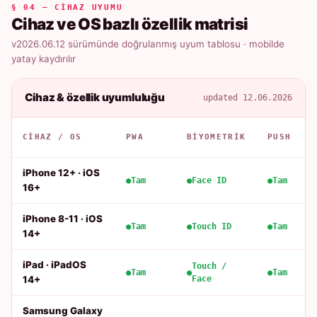
§ 04 — CIHAZ UYUMU
Cihaz ve OS bazlı özellik matrisi
v2026.06.12 sürümünde doğrulanmış uyum tablosu · mobilde
yatay kaydırılır
Cihaz & özellik uyumluluğu
updated 12.06.2026
CIHAZ / OS
PWA
BIYOMETRIK
PUSH
iPhone 12+ · iOS
Tam
Face ID
Tam
16+
iPhone 8-11 · iOS
Tam
Touch ID
Tam
14+
iPad · iPadOS
Touch /
Tam
Tam
14+
Face
Samsung Galaxy