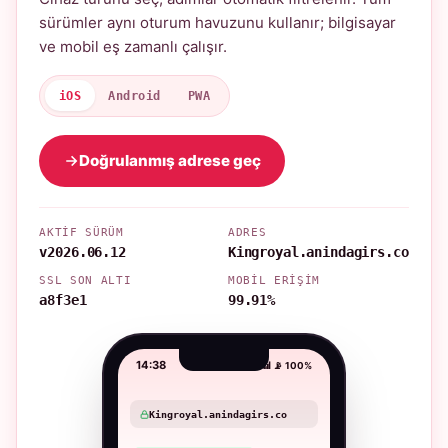
sürümler aynı oturum havuzunu kullanır; bilgisayar
ve mobil eş zamanlı çalışır.
iOS
Android
PWA
Doğrulanmış adrese geç
AKTIF SÜRÜM
ADRES
v2026.06.12
Kingroyal.anindagirs.co
SSL SON ALTI
MOBIL ERIŞIM
a8f3e1
99.91%
14:38
📶 📡 100%
Kingroyal.anindagirs.co