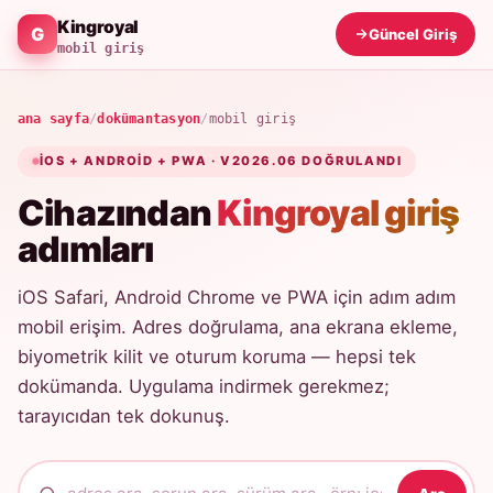
Kingroyal
Güncel Giriş
mobil giriş
ana sayfa
/
dokümantasyon
/
mobil giriş
IOS + ANDROID + PWA · V2026.06 DOĞRULANDI
Cihazından
Kingroyal giriş
adımları
iOS Safari, Android Chrome ve PWA için adım adım
mobil erişim. Adres doğrulama, ana ekrana ekleme,
biyometrik kilit ve oturum koruma — hepsi tek
dokümanda. Uygulama indirmek gerekmez;
tarayıcıdan tek dokunuş.