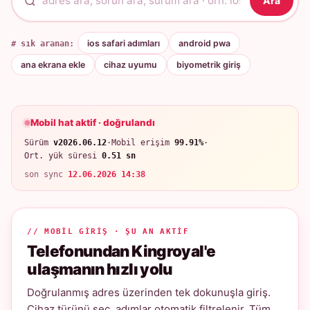
Ara
# sık aranan:
ios safari adımları
android pwa
ana ekrana ekle
cihaz uyumu
biyometrik giriş
Mobil hat aktif · doğrulandı
Sürüm
v2026.06.12
·
Mobil erişim
99.91%
·
Ort. yük süresi
0.51 sn
son sync
12.06.2026 14:38
// MOBIL GIRIŞ · ŞU AN AKTIF
Telefonundan Kingroyal'e
ulaşmanın hızlı yolu
Doğrulanmış adres üzerinden tek dokunuşla giriş.
Cihaz türünü seç, adımlar otomatik filtrelenir. Tüm