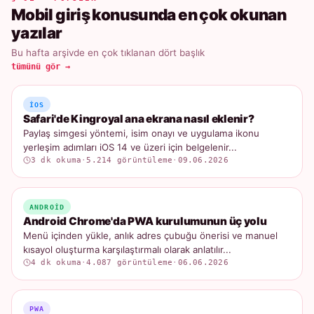
Mobil giriş konusunda en çok okunan
yazılar
Bu hafta arşivde en çok tıklanan dört başlık
tümünü gör →
IOS
Safari'de Kingroyal ana ekrana nasıl eklenir?
Paylaş simgesi yöntemi, isim onayı ve uygulama ikonu
yerleşim adımları iOS 14 ve üzeri için belgelenir...
3 dk okuma
·
5.214 görüntüleme
·
09.06.2026
ANDROID
Android Chrome'da PWA kurulumunun üç yolu
Menü içinden yükle, anlık adres çubuğu önerisi ve manuel
kısayol oluşturma karşılaştırmalı olarak anlatılır...
4 dk okuma
·
4.087 görüntüleme
·
06.06.2026
PWA