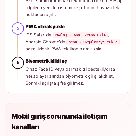
Aktif sürüm kartındaki tek butona dokun. Hesap
bilgilerin yeniden istenmez; oturum havuzu tek
noktadan açılır.
PWA olarak yükle
iOS Safari'de
,
Paylaş › Ana Ekrana Ekle
Android Chrome'da
menü › Uygulamayı Yükle
adımı izlenir. PWA tek ikon olarak kalır.
Biyometrik kilidi aç
Cihaz Face ID veya parmak izi destekliyorsa
hesap ayarlarından biyometrik girişi aktif et.
Sonraki açılışta şifre girilmez.
Mobil giriş sorununda iletişim
kanalları