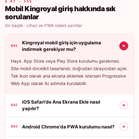
§ 07 — SSS
Mobil Kingroyal giriş hakkında sık
sorulanlar
On başlık · cihaz ve PWA odaklı yanıtlar
Kingroyal mobil giriş için uygulama
+
Q01
indirmek gerekiyor mu?
Hayır. App Store veya Play Store kurulumu gerekmez.
Site mobil-öncelikli tasarlandı; doğrudan tarayıcıdan açılır.
Tek ikon olarak ana ekrana eklemek istersen Progressive
Web App olarak iki adımda kurulabilir.
iOS Safari'de Ana Ekrana Ekle nasıl
+
Q02
yapılır?
+
Android Chrome'da PWA kurulumu nasıl?
Q03