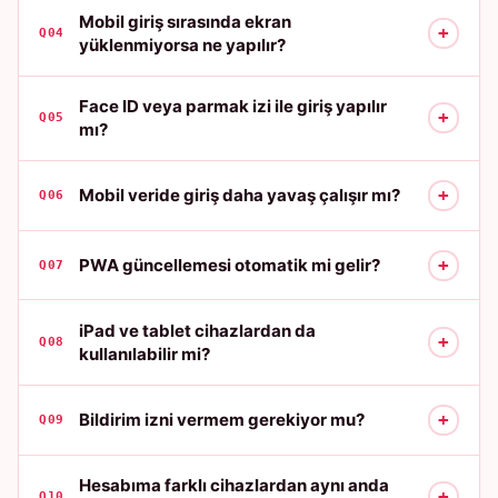
Mobil giriş sırasında ekran
+
Q04
yüklenmiyorsa ne yapılır?
Face ID veya parmak izi ile giriş yapılır
+
Q05
mı?
+
Mobil veride giriş daha yavaş çalışır mı?
Q06
+
PWA güncellemesi otomatik mi gelir?
Q07
iPad ve tablet cihazlardan da
+
Q08
kullanılabilir mi?
+
Bildirim izni vermem gerekiyor mu?
Q09
Hesabıma farklı cihazlardan aynı anda
+
Q10