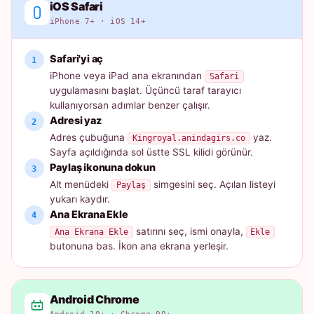
iOS Safari
iPhone 7+ · iOS 14+
Safari'yi aç
iPhone veya iPad ana ekranından
Safari
uygulamasını başlat. Üçüncü taraf tarayıcı
kullanıyorsan adımlar benzer çalışır.
Adresi yaz
Adres çubuğuna
yaz.
Kingroyal.anindagirs.co
Sayfa açıldığında sol üstte SSL kilidi görünür.
Paylaş ikonuna dokun
Alt menüdeki
simgesini seç. Açılan listeyi
Paylaş
yukarı kaydır.
Ana Ekrana Ekle
satırını seç, ismi onayla,
Ana Ekrana Ekle
Ekle
butonuna bas. İkon ana ekrana yerleşir.
Android Chrome