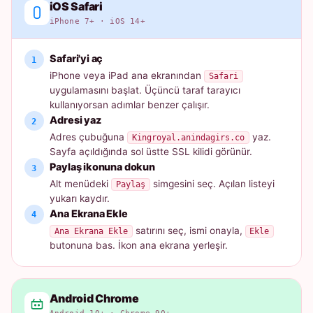
iOS Safari
iPhone 7+ · iOS 14+
Safari'yi aç
iPhone veya iPad ana ekranından
Safari
uygulamasını başlat. Üçüncü taraf tarayıcı
kullanıyorsan adımlar benzer çalışır.
Adresi yaz
Adres çubuğuna
yaz.
Kingroyal.anindagirs.co
Sayfa açıldığında sol üstte SSL kilidi görünür.
Paylaş ikonuna dokun
Alt menüdeki
simgesini seç. Açılan listeyi
Paylaş
yukarı kaydır.
Ana Ekrana Ekle
satırını seç, ismi onayla,
Ana Ekrana Ekle
Ekle
butonuna bas. İkon ana ekrana yerleşir.
Android Chrome