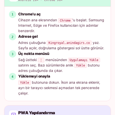
Android 10+ · Chrome 90+
Chrome'u aç
Cihazın ana ekranından
'u başlat. Samsung
Chrome
Internet, Edge ve Firefox kullanıcıları için adımlar
benzerdir.
Adrese gel
Adres çubuğuna
yaz.
Kingroyal.anindagirs.co
Sayfa açılır, doğrulama göstergesi sol üstte görünür.
Üç nokta menüsü
Sağ üstteki
menüsünden
⋮
Uygulamayı Yükle
satırını seç. Bazı sürümlerde anlık
butonu
Yükle
adres çubuğunda da çıkar.
Yüklemeyi onayla
butonuna dokun. İkon ana ekrana eklenir,
Yükle
ayrı bir tarayıcı sekmesi açmadan tek pencerede
çalışır.
PWA Yapılandırma