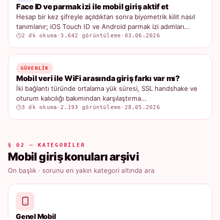
Face ID ve parmak izi ile mobil giriş aktif et
Hesap bir kez şifreyle açıldıktan sonra biyometrik kilit nasıl
tanımlanır; iOS Touch ID ve Android parmak izi adımları...
2 dk okuma
·
3.642 görüntüleme
·
03.06.2026
GÜVENLIK
Mobil veri ile WiFi arasında giriş farkı var mı?
İki bağlantı türünde ortalama yük süresi, SSL handshake ve
oturum kalıcılığı bakımından karşılaştırma...
3 dk okuma
·
2.193 görüntüleme
·
28.05.2026
§ 02 — KATEGORILER
Mobil giriş konuları arşivi
On başlık · sorunu en yakın kategori altında ara
Genel Mobil