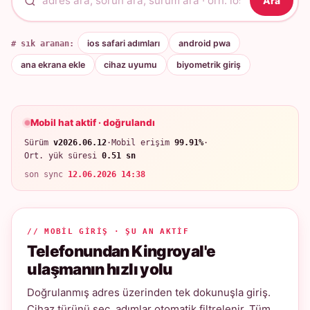
Ara
# sık aranan:
ios safari adımları
android pwa
ana ekrana ekle
cihaz uyumu
biyometrik giriş
Mobil hat aktif · doğrulandı
Sürüm
v2026.06.12
·
Mobil erişim
99.91%
·
Ort. yük süresi
0.51 sn
son sync
12.06.2026 14:38
// MOBIL GIRIŞ · ŞU AN AKTIF
Telefonundan Kingroyal'e
ulaşmanın hızlı yolu
Doğrulanmış adres üzerinden tek dokunuşla giriş.
Cihaz türünü seç, adımlar otomatik filtrelenir. Tüm