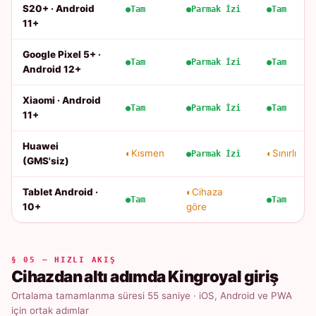
S20+ · Android
Tam
Parmak İzi
Tam
11+
Google Pixel 5+ ·
Tam
Parmak İzi
Tam
Android 12+
Xiaomi · Android
Tam
Parmak İzi
Tam
11+
Huawei
Kısmen
Sınırlı
Parmak İzi
(GMS'siz)
Tablet Android ·
Cihaza
Tam
Tam
10+
göre
§ 05 — HIZLI AKIŞ
Cihazdan altı adımda Kingroyal giriş
Ortalama tamamlanma süresi 55 saniye · iOS, Android ve PWA
için ortak adımlar