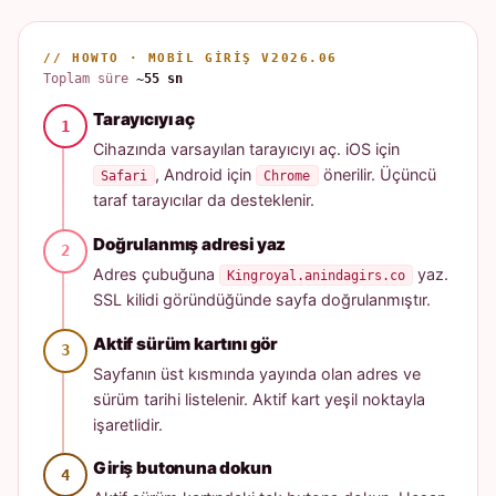
// HOWTO · MOBIL GIRIŞ V2026.06
Toplam süre
~55 sn
Tarayıcıyı aç
Cihazında varsayılan tarayıcıyı aç. iOS için
, Android için
önerilir. Üçüncü
Safari
Chrome
taraf tarayıcılar da desteklenir.
Doğrulanmış adresi yaz
Adres çubuğuna
yaz.
Kingroyal.anindagirs.co
SSL kilidi göründüğünde sayfa doğrulanmıştır.
Aktif sürüm kartını gör
Sayfanın üst kısmında yayında olan adres ve
sürüm tarihi listelenir. Aktif kart yeşil noktayla
işaretlidir.
Giriş butonuna dokun