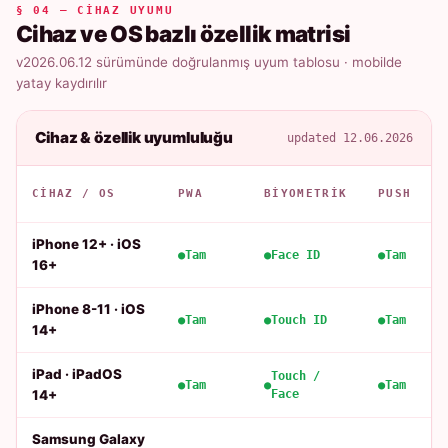
§ 04 — CIHAZ UYUMU
Cihaz ve OS bazlı özellik matrisi
v2026.06.12 sürümünde doğrulanmış uyum tablosu · mobilde
yatay kaydırılır
Cihaz & özellik uyumluluğu
updated 12.06.2026
CIHAZ / OS
PWA
BIYOMETRIK
PUSH
iPhone 12+ · iOS
Tam
Face ID
Tam
16+
iPhone 8-11 · iOS
Tam
Touch ID
Tam
14+
iPad · iPadOS
Touch /
Tam
Tam
14+
Face
Samsung Galaxy