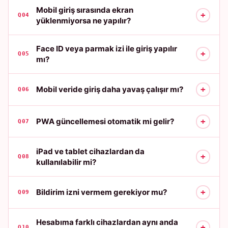
Mobil giriş sırasında ekran
+
Q04
yüklenmiyorsa ne yapılır?
Face ID veya parmak izi ile giriş yapılır
+
Q05
mı?
+
Mobil veride giriş daha yavaş çalışır mı?
Q06
+
PWA güncellemesi otomatik mi gelir?
Q07
iPad ve tablet cihazlardan da
+
Q08
kullanılabilir mi?
+
Bildirim izni vermem gerekiyor mu?
Q09
Hesabıma farklı cihazlardan aynı anda
+
Q10