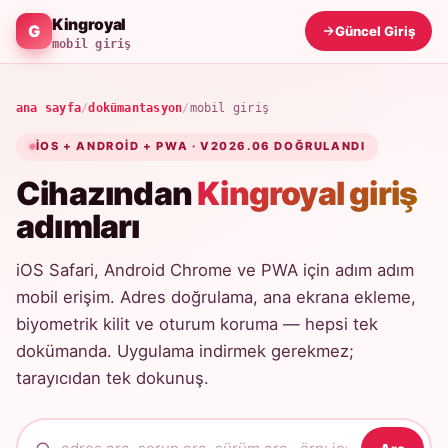
Kingroyal
Güncel Giriş
mobil giriş
ana sayfa
/
dokümantasyon
/
mobil giriş
IOS + ANDROID + PWA · V2026.06 DOĞRULANDI
Cihazından
Kingroyal giriş
adımları
iOS Safari, Android Chrome ve PWA için adım adım
mobil erişim. Adres doğrulama, ana ekrana ekleme,
biyometrik kilit ve oturum koruma — hepsi tek
dokümanda. Uygulama indirmek gerekmez;
tarayıcıdan tek dokunuş.