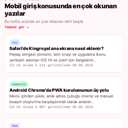
Mobil giriş konusunda en çok okunan
yazılar
Bu hafta arşivde en çok tıklanan dört başlık
tümünü gör →
IOS
Safari'de Kingroyal ana ekrana nasıl eklenir?
Paylaş simgesi yöntemi, isim onayı ve uygulama ikonu
yerleşim adımları iOS 14 ve üzeri için belgelenir...
3 dk okuma
·
5.214 görüntüleme
·
09.06.2026
ANDROID
Android Chrome'da PWA kurulumunun üç yolu
Menü içinden yükle, anlık adres çubuğu önerisi ve manuel
kısayol oluşturma karşılaştırmalı olarak anlatılır...
4 dk okuma
·
4.087 görüntüleme
·
06.06.2026
PWA