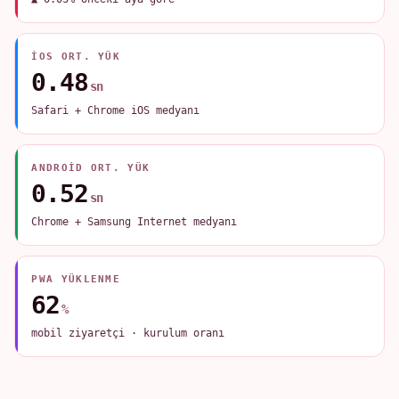
IOS ORT. YÜK
0.48
sn
Safari + Chrome iOS medyanı
ANDROID ORT. YÜK
0.52
sn
Chrome + Samsung Internet medyanı
PWA YÜKLENME
62
%
mobil ziyaretçi · kurulum oranı