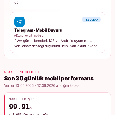
gün.
TELEGRAM
Telegram · Mobil Duyuru
@Kingroyal_mobil
PWA güncellemeleri, iOS ve Android uyum notları,
yeni cihaz desteği duyuruları için. Salt okunur kanal.
§ 06 — METRIKLER
Son 30 günlük mobil performans
Veriler 13.05.2026 - 12.06.2026 aralığını kapsar
MOBIL ERIŞIM
99.91
%
▲ 0.03% önceki aya göre