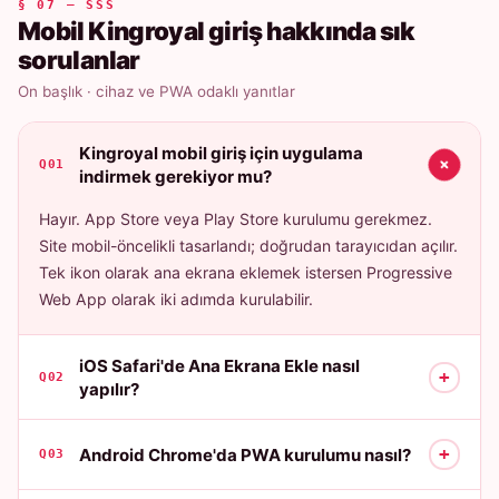
§ 07 — SSS
Mobil Kingroyal giriş hakkında sık
sorulanlar
On başlık · cihaz ve PWA odaklı yanıtlar
Kingroyal mobil giriş için uygulama
+
Q01
indirmek gerekiyor mu?
Hayır. App Store veya Play Store kurulumu gerekmez.
Site mobil-öncelikli tasarlandı; doğrudan tarayıcıdan açılır.
Tek ikon olarak ana ekrana eklemek istersen Progressive
Web App olarak iki adımda kurulabilir.
iOS Safari'de Ana Ekrana Ekle nasıl
+
Q02
yapılır?
+
Android Chrome'da PWA kurulumu nasıl?
Q03