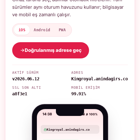
sürümler aynı oturum havuzunu kullanır; bilgisayar
ve mobil eş zamanlı çalışır.
iOS
Android
PWA
Doğrulanmış adrese geç
AKTIF SÜRÜM
ADRES
v2026.06.12
Kingroyal.anindagirs.co
SSL SON ALTI
MOBIL ERIŞIM
a8f3e1
99.91%
14:38
📶 📡 100%
Kingroyal.anindagirs.co