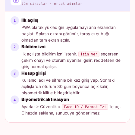
tüm cihazlar · ortak adımlar
İlk açılış
PWA olarak yüklediğin uygulamayı ana ekrandan
başlat. Splash ekranı görünür, tarayıcı çubuğu
olmadan tam ekran açılır.
Bildirim izni
İlk açılışta bildirim izni istenir.
seçersen
İzin Ver
çekim onayı ve oturum uyarıları gelir; reddetsen de
giriş normal çalışır.
Hesap girişi
Kullanıcı adı ve şifrenle bir kez giriş yap. Sonraki
açılışlarda oturum 30 gün boyunca açık kalır,
biyometrik kilitle birleştirilebilir.
Biyometrik aktivasyon
Ayarlar > Güvenlik >
ile aç.
Face ID / Parmak İzi
Cihazda saklanır, sunucuya gönderilmez.