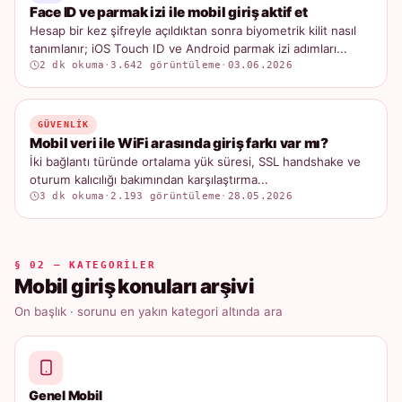
Face ID ve parmak izi ile mobil giriş aktif et
Hesap bir kez şifreyle açıldıktan sonra biyometrik kilit nasıl
tanımlanır; iOS Touch ID ve Android parmak izi adımları...
2 dk okuma
·
3.642 görüntüleme
·
03.06.2026
GÜVENLIK
Mobil veri ile WiFi arasında giriş farkı var mı?
İki bağlantı türünde ortalama yük süresi, SSL handshake ve
oturum kalıcılığı bakımından karşılaştırma...
3 dk okuma
·
2.193 görüntüleme
·
28.05.2026
§ 02 — KATEGORILER
Mobil giriş konuları arşivi
On başlık · sorunu en yakın kategori altında ara
Genel Mobil