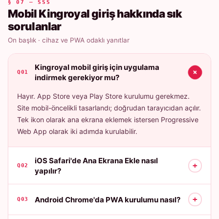
§ 07 — SSS
Mobil Kingroyal giriş hakkında sık
sorulanlar
On başlık · cihaz ve PWA odaklı yanıtlar
Kingroyal mobil giriş için uygulama
+
Q01
indirmek gerekiyor mu?
Hayır. App Store veya Play Store kurulumu gerekmez.
Site mobil-öncelikli tasarlandı; doğrudan tarayıcıdan açılır.
Tek ikon olarak ana ekrana eklemek istersen Progressive
Web App olarak iki adımda kurulabilir.
iOS Safari'de Ana Ekrana Ekle nasıl
+
Q02
yapılır?
+
Android Chrome'da PWA kurulumu nasıl?
Q03