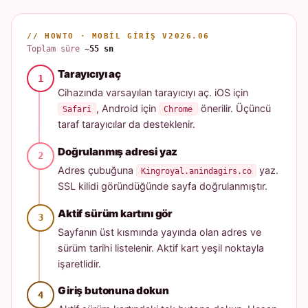
// HOWTO · MOBIL GIRIŞ V2026.06
Toplam süre
~55 sn
Tarayıcıyı aç
Cihazında varsayılan tarayıcıyı aç. iOS için
, Android için
önerilir. Üçüncü
Safari
Chrome
taraf tarayıcılar da desteklenir.
Doğrulanmış adresi yaz
Adres çubuğuna
yaz.
Kingroyal.anindagirs.co
SSL kilidi göründüğünde sayfa doğrulanmıştır.
Aktif sürüm kartını gör
Sayfanın üst kısmında yayında olan adres ve
sürüm tarihi listelenir. Aktif kart yeşil noktayla
işaretlidir.
Giriş butonuna dokun