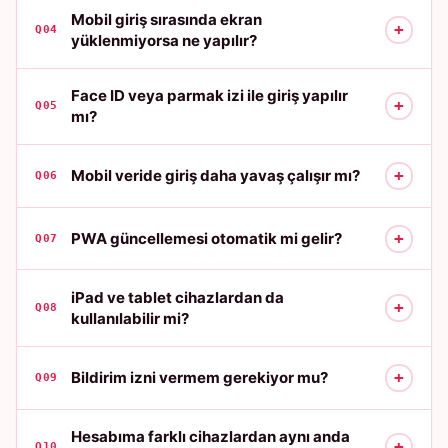
Mobil giriş sırasında ekran
+
Q04
yüklenmiyorsa ne yapılır?
Face ID veya parmak izi ile giriş yapılır
+
Q05
mı?
+
Mobil veride giriş daha yavaş çalışır mı?
Q06
+
PWA güncellemesi otomatik mi gelir?
Q07
iPad ve tablet cihazlardan da
+
Q08
kullanılabilir mi?
+
Bildirim izni vermem gerekiyor mu?
Q09
Hesabıma farklı cihazlardan aynı anda
+
Q10