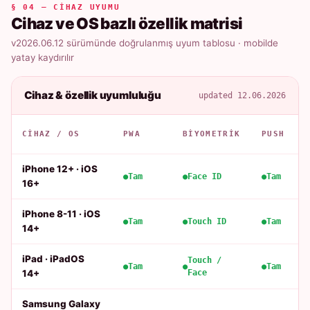
§ 04 — CIHAZ UYUMU
Cihaz ve OS bazlı özellik matrisi
v2026.06.12 sürümünde doğrulanmış uyum tablosu · mobilde
yatay kaydırılır
Cihaz & özellik uyumluluğu
updated 12.06.2026
CIHAZ / OS
PWA
BIYOMETRIK
PUSH
iPhone 12+ · iOS
Tam
Face ID
Tam
16+
iPhone 8-11 · iOS
Tam
Touch ID
Tam
14+
iPad · iPadOS
Touch /
Tam
Tam
14+
Face
Samsung Galaxy