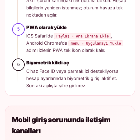
Aktif sürüm kartındaki tek butona dokun. Hesap
bilgilerin yeniden istenmez; oturum havuzu tek
noktadan açılır.
PWA olarak yükle
iOS Safari'de
,
Paylaş › Ana Ekrana Ekle
Android Chrome'da
menü › Uygulamayı Yükle
adımı izlenir. PWA tek ikon olarak kalır.
Biyometrik kilidi aç
Cihaz Face ID veya parmak izi destekliyorsa
hesap ayarlarından biyometrik girişi aktif et.
Sonraki açılışta şifre girilmez.
Mobil giriş sorununda iletişim
kanalları