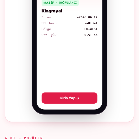
AKTIF · DOĞRULANDI
Kingroyal
Sürüm
v2026.06.12
SSL hash
·a8f3e1
Bölge
EU-WEST
Ort. yük
0.51 sn
Giriş Yap →
§ 01 — POPÜLER