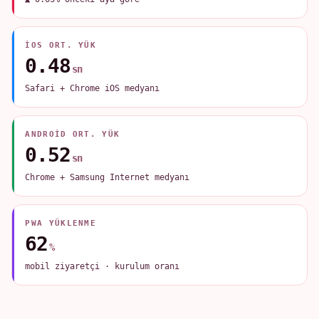
IOS ORT. YÜK
0.48
sn
Safari + Chrome iOS medyanı
ANDROID ORT. YÜK
0.52
sn
Chrome + Samsung Internet medyanı
PWA YÜKLENME
62
%
mobil ziyaretçi · kurulum oranı