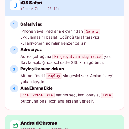
iOS Safari
iPhone 7+ · iOS 14+
Safari'yi aç
iPhone veya iPad ana ekranından
Safari
uygulamasını başlat. Üçüncü taraf tarayıcı
kullanıyorsan adımlar benzer çalışır.
Adresi yaz
Adres çubuğuna
yaz.
Kingroyal.anindagirs.co
Sayfa açıldığında sol üstte SSL kilidi görünür.
Paylaş ikonuna dokun
Alt menüdeki
simgesini seç. Açılan listeyi
Paylaş
yukarı kaydır.
Ana Ekrana Ekle
satırını seç, ismi onayla,
Ana Ekrana Ekle
Ekle
butonuna bas. İkon ana ekrana yerleşir.
Android Chrome