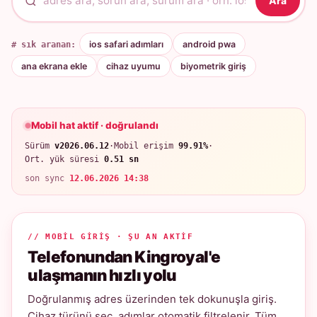
Ara
# sık aranan:
ios safari adımları
android pwa
ana ekrana ekle
cihaz uyumu
biyometrik giriş
Mobil hat aktif · doğrulandı
Sürüm
v2026.06.12
·
Mobil erişim
99.91%
·
Ort. yük süresi
0.51 sn
son sync
12.06.2026 14:38
// MOBIL GIRIŞ · ŞU AN AKTIF
Telefonundan Kingroyal'e
ulaşmanın hızlı yolu
Doğrulanmış adres üzerinden tek dokunuşla giriş.
Cihaz türünü seç, adımlar otomatik filtrelenir. Tüm