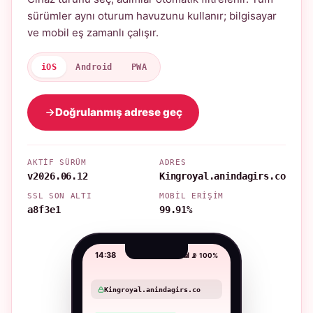
sürümler aynı oturum havuzunu kullanır; bilgisayar
ve mobil eş zamanlı çalışır.
iOS
Android
PWA
Doğrulanmış adrese geç
AKTIF SÜRÜM
ADRES
v2026.06.12
Kingroyal.anindagirs.co
SSL SON ALTI
MOBIL ERIŞIM
a8f3e1
99.91%
14:38
📶 📡 100%
Kingroyal.anindagirs.co