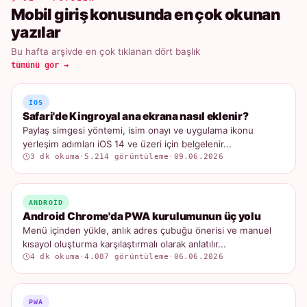
Mobil giriş konusunda en çok okunan
yazılar
Bu hafta arşivde en çok tıklanan dört başlık
tümünü gör →
IOS
Safari'de Kingroyal ana ekrana nasıl eklenir?
Paylaş simgesi yöntemi, isim onayı ve uygulama ikonu
yerleşim adımları iOS 14 ve üzeri için belgelenir...
3 dk okuma
·
5.214 görüntüleme
·
09.06.2026
ANDROID
Android Chrome'da PWA kurulumunun üç yolu
Menü içinden yükle, anlık adres çubuğu önerisi ve manuel
kısayol oluşturma karşılaştırmalı olarak anlatılır...
4 dk okuma
·
4.087 görüntüleme
·
06.06.2026
PWA