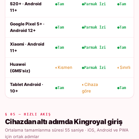
S20+ · Android
Tam
Parmak İzi
Tam
11+
Google Pixel 5+ ·
Tam
Parmak İzi
Tam
Android 12+
Xiaomi · Android
Tam
Parmak İzi
Tam
11+
Huawei
Kısmen
Sınırlı
Parmak İzi
(GMS'siz)
Tablet Android ·
Cihaza
Tam
Tam
10+
göre
§ 05 — HIZLI AKIŞ
Cihazdan altı adımda Kingroyal giriş
Ortalama tamamlanma süresi 55 saniye · iOS, Android ve PWA
için ortak adımlar