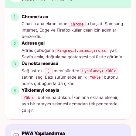
Android 10+ · Chrome 90+
Chrome'u aç
Cihazın ana ekranından
'u başlat. Samsung
Chrome
Internet, Edge ve Firefox kullanıcıları için adımlar
benzerdir.
Adrese gel
Adres çubuğuna
yaz.
Kingroyal.anindagirs.co
Sayfa açılır, doğrulama göstergesi sol üstte görünür.
Üç nokta menüsü
Sağ üstteki
menüsünden
⋮
Uygulamayı Yükle
satırını seç. Bazı sürümlerde anlık
butonu
Yükle
adres çubuğunda da çıkar.
Yüklemeyi onayla
butonuna dokun. İkon ana ekrana eklenir,
Yükle
ayrı bir tarayıcı sekmesi açmadan tek pencerede
çalışır.
PWA Yapılandırma