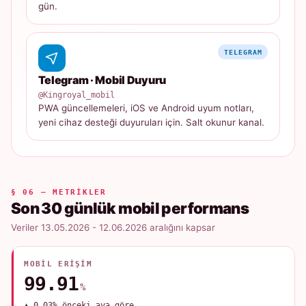
gün.
TELEGRAM
Telegram · Mobil Duyuru
@Kingroyal_mobil
PWA güncellemeleri, iOS ve Android uyum notları,
yeni cihaz desteği duyuruları için. Salt okunur kanal.
§ 06 — METRIKLER
Son 30 günlük mobil performans
Veriler 13.05.2026 - 12.06.2026 aralığını kapsar
MOBIL ERIŞIM
99.91
%
▲ 0.03% önceki aya göre