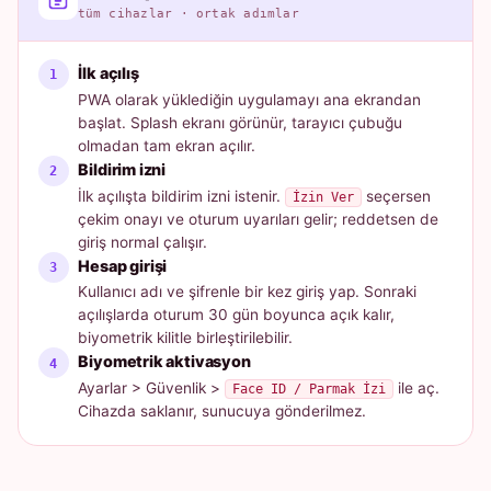
tüm cihazlar · ortak adımlar
İlk açılış
PWA olarak yüklediğin uygulamayı ana ekrandan
başlat. Splash ekranı görünür, tarayıcı çubuğu
olmadan tam ekran açılır.
Bildirim izni
İlk açılışta bildirim izni istenir.
seçersen
İzin Ver
çekim onayı ve oturum uyarıları gelir; reddetsen de
giriş normal çalışır.
Hesap girişi
Kullanıcı adı ve şifrenle bir kez giriş yap. Sonraki
açılışlarda oturum 30 gün boyunca açık kalır,
biyometrik kilitle birleştirilebilir.
Biyometrik aktivasyon
Ayarlar > Güvenlik >
ile aç.
Face ID / Parmak İzi
Cihazda saklanır, sunucuya gönderilmez.