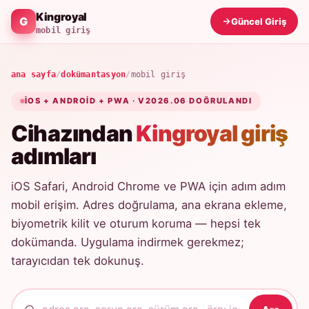
Kingroyal
Güncel Giriş
mobil giriş
ana sayfa
/
dokümantasyon
/
mobil giriş
IOS + ANDROID + PWA · V2026.06 DOĞRULANDI
Cihazından
Kingroyal giriş
adımları
iOS Safari, Android Chrome ve PWA için adım adım
mobil erişim. Adres doğrulama, ana ekrana ekleme,
biyometrik kilit ve oturum koruma — hepsi tek
dokümanda. Uygulama indirmek gerekmez;
tarayıcıdan tek dokunuş.