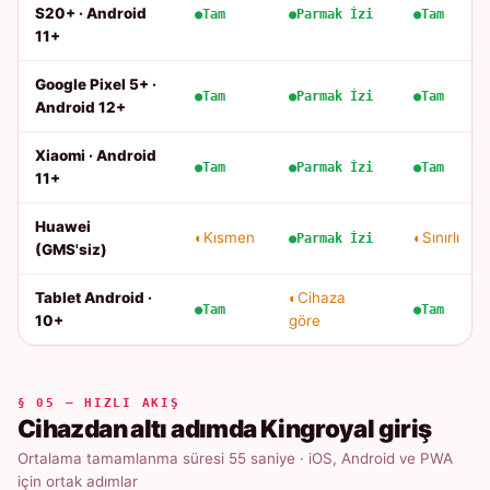
S20+ · Android
Tam
Parmak İzi
Tam
11+
Google Pixel 5+ ·
Tam
Parmak İzi
Tam
Android 12+
Xiaomi · Android
Tam
Parmak İzi
Tam
11+
Huawei
Kısmen
Sınırlı
Parmak İzi
(GMS'siz)
Tablet Android ·
Cihaza
Tam
Tam
10+
göre
§ 05 — HIZLI AKIŞ
Cihazdan altı adımda Kingroyal giriş
Ortalama tamamlanma süresi 55 saniye · iOS, Android ve PWA
için ortak adımlar