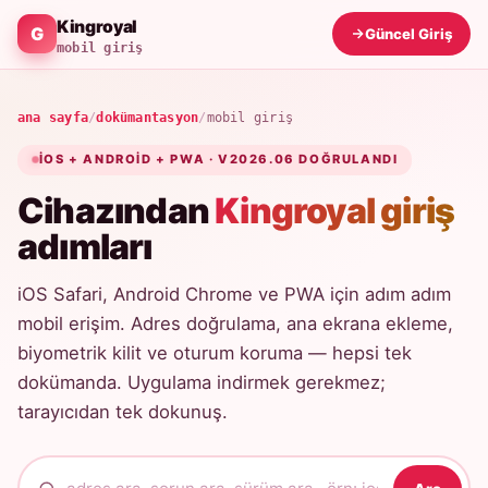
Kingroyal
Güncel Giriş
mobil giriş
ana sayfa
/
dokümantasyon
/
mobil giriş
IOS + ANDROID + PWA · V2026.06 DOĞRULANDI
Cihazından
Kingroyal giriş
adımları
iOS Safari, Android Chrome ve PWA için adım adım
mobil erişim. Adres doğrulama, ana ekrana ekleme,
biyometrik kilit ve oturum koruma — hepsi tek
dokümanda. Uygulama indirmek gerekmez;
tarayıcıdan tek dokunuş.