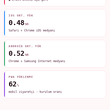
IOS ORT. YÜK
0.48
sn
Safari + Chrome iOS medyanı
ANDROID ORT. YÜK
0.52
sn
Chrome + Samsung Internet medyanı
PWA YÜKLENME
62
%
mobil ziyaretçi · kurulum oranı