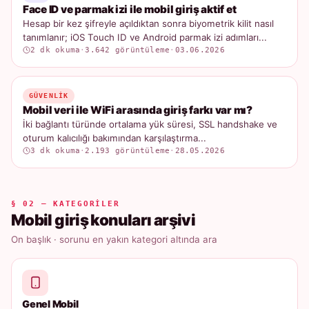
Face ID ve parmak izi ile mobil giriş aktif et
Hesap bir kez şifreyle açıldıktan sonra biyometrik kilit nasıl
tanımlanır; iOS Touch ID ve Android parmak izi adımları...
2 dk okuma
·
3.642 görüntüleme
·
03.06.2026
GÜVENLIK
Mobil veri ile WiFi arasında giriş farkı var mı?
İki bağlantı türünde ortalama yük süresi, SSL handshake ve
oturum kalıcılığı bakımından karşılaştırma...
3 dk okuma
·
2.193 görüntüleme
·
28.05.2026
§ 02 — KATEGORILER
Mobil giriş konuları arşivi
On başlık · sorunu en yakın kategori altında ara
Genel Mobil