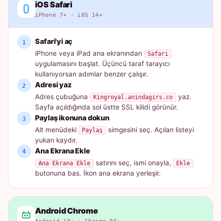
iOS Safari
iPhone 7+ · iOS 14+
Safari'yi aç
iPhone veya iPad ana ekranından
Safari
uygulamasını başlat. Üçüncü taraf tarayıcı
kullanıyorsan adımlar benzer çalışır.
Adresi yaz
Adres çubuğuna
yaz.
Kingroyal.anindagirs.co
Sayfa açıldığında sol üstte SSL kilidi görünür.
Paylaş ikonuna dokun
Alt menüdeki
simgesini seç. Açılan listeyi
Paylaş
yukarı kaydır.
Ana Ekrana Ekle
satırını seç, ismi onayla,
Ana Ekrana Ekle
Ekle
butonuna bas. İkon ana ekrana yerleşir.
Android Chrome