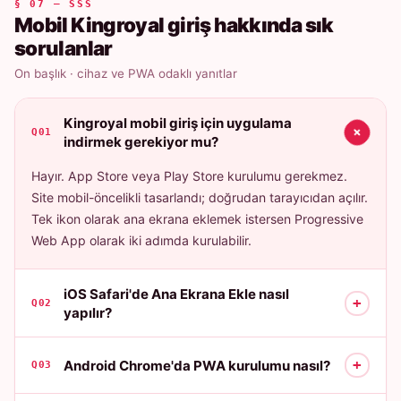
§ 07 — SSS
Mobil Kingroyal giriş hakkında sık
sorulanlar
On başlık · cihaz ve PWA odaklı yanıtlar
Kingroyal mobil giriş için uygulama
+
Q01
indirmek gerekiyor mu?
Hayır. App Store veya Play Store kurulumu gerekmez.
Site mobil-öncelikli tasarlandı; doğrudan tarayıcıdan açılır.
Tek ikon olarak ana ekrana eklemek istersen Progressive
Web App olarak iki adımda kurulabilir.
iOS Safari'de Ana Ekrana Ekle nasıl
+
Q02
yapılır?
+
Android Chrome'da PWA kurulumu nasıl?
Q03