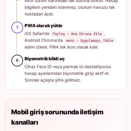
Aktif sürüm kartındaki tek butona dokun. Hesap
bilgilerin yeniden istenmez; oturum havuzu tek
noktadan açılır.
PWA olarak yükle
iOS Safari'de
,
Paylaş › Ana Ekrana Ekle
Android Chrome'da
menü › Uygulamayı Yükle
adımı izlenir. PWA tek ikon olarak kalır.
Biyometrik kilidi aç
Cihaz Face ID veya parmak izi destekliyorsa
hesap ayarlarından biyometrik girişi aktif et.
Sonraki açılışta şifre girilmez.
Mobil giriş sorununda iletişim
kanalları