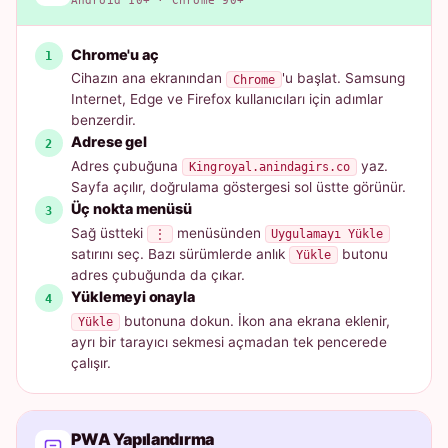
Android 10+ · Chrome 90+
Chrome'u aç
Cihazın ana ekranından
'u başlat. Samsung
Chrome
Internet, Edge ve Firefox kullanıcıları için adımlar
benzerdir.
Adrese gel
Adres çubuğuna
yaz.
Kingroyal.anindagirs.co
Sayfa açılır, doğrulama göstergesi sol üstte görünür.
Üç nokta menüsü
Sağ üstteki
menüsünden
⋮
Uygulamayı Yükle
satırını seç. Bazı sürümlerde anlık
butonu
Yükle
adres çubuğunda da çıkar.
Yüklemeyi onayla
butonuna dokun. İkon ana ekrana eklenir,
Yükle
ayrı bir tarayıcı sekmesi açmadan tek pencerede
çalışır.
PWA Yapılandırma