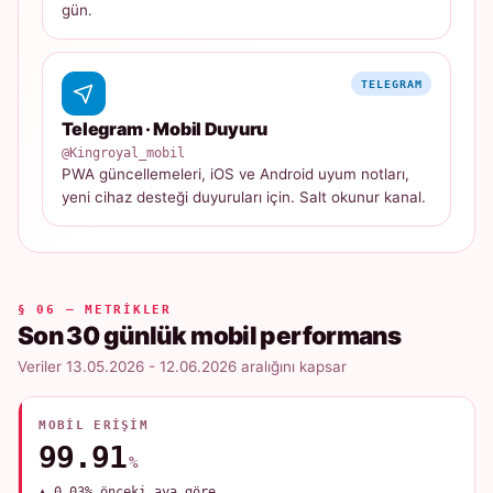
gün.
TELEGRAM
Telegram · Mobil Duyuru
@Kingroyal_mobil
PWA güncellemeleri, iOS ve Android uyum notları,
yeni cihaz desteği duyuruları için. Salt okunur kanal.
§ 06 — METRIKLER
Son 30 günlük mobil performans
Veriler 13.05.2026 - 12.06.2026 aralığını kapsar
MOBIL ERIŞIM
99.91
%
▲ 0.03% önceki aya göre