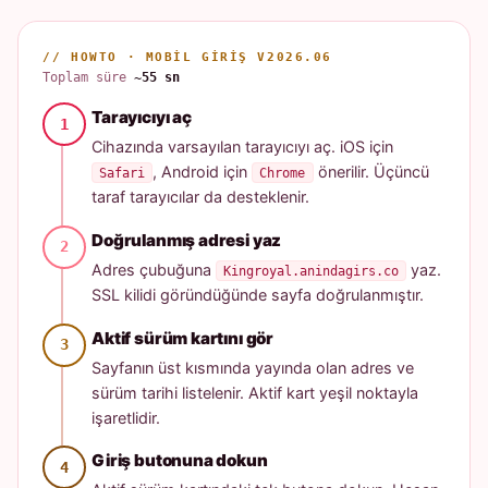
// HOWTO · MOBIL GIRIŞ V2026.06
Toplam süre
~55 sn
Tarayıcıyı aç
Cihazında varsayılan tarayıcıyı aç. iOS için
, Android için
önerilir. Üçüncü
Safari
Chrome
taraf tarayıcılar da desteklenir.
Doğrulanmış adresi yaz
Adres çubuğuna
yaz.
Kingroyal.anindagirs.co
SSL kilidi göründüğünde sayfa doğrulanmıştır.
Aktif sürüm kartını gör
Sayfanın üst kısmında yayında olan adres ve
sürüm tarihi listelenir. Aktif kart yeşil noktayla
işaretlidir.
Giriş butonuna dokun