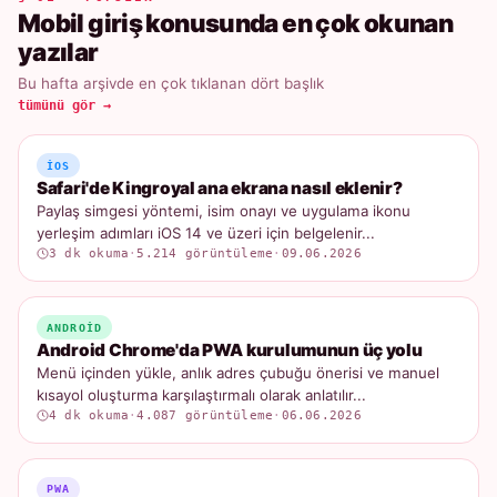
Mobil giriş konusunda en çok okunan
yazılar
Bu hafta arşivde en çok tıklanan dört başlık
tümünü gör →
IOS
Safari'de Kingroyal ana ekrana nasıl eklenir?
Paylaş simgesi yöntemi, isim onayı ve uygulama ikonu
yerleşim adımları iOS 14 ve üzeri için belgelenir...
3 dk okuma
·
5.214 görüntüleme
·
09.06.2026
ANDROID
Android Chrome'da PWA kurulumunun üç yolu
Menü içinden yükle, anlık adres çubuğu önerisi ve manuel
kısayol oluşturma karşılaştırmalı olarak anlatılır...
4 dk okuma
·
4.087 görüntüleme
·
06.06.2026
PWA