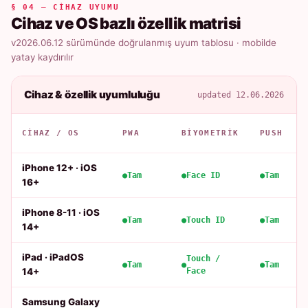
§ 04 — CIHAZ UYUMU
Cihaz ve OS bazlı özellik matrisi
v2026.06.12 sürümünde doğrulanmış uyum tablosu · mobilde
yatay kaydırılır
Cihaz & özellik uyumluluğu
updated 12.06.2026
CIHAZ / OS
PWA
BIYOMETRIK
PUSH
iPhone 12+ · iOS
Tam
Face ID
Tam
16+
iPhone 8-11 · iOS
Tam
Touch ID
Tam
14+
iPad · iPadOS
Touch /
Tam
Tam
14+
Face
Samsung Galaxy