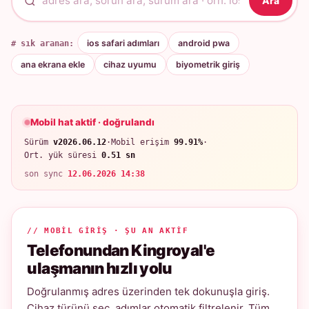
Ara
# sık aranan:
ios safari adımları
android pwa
ana ekrana ekle
cihaz uyumu
biyometrik giriş
Mobil hat aktif · doğrulandı
Sürüm
v2026.06.12
·
Mobil erişim
99.91%
·
Ort. yük süresi
0.51 sn
son sync
12.06.2026 14:38
// MOBIL GIRIŞ · ŞU AN AKTIF
Telefonundan Kingroyal'e
ulaşmanın hızlı yolu
Doğrulanmış adres üzerinden tek dokunuşla giriş.
Cihaz türünü seç, adımlar otomatik filtrelenir. Tüm