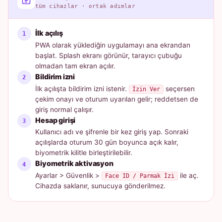
tüm cihazlar · ortak adımlar
İlk açılış
PWA olarak yüklediğin uygulamayı ana ekrandan
başlat. Splash ekranı görünür, tarayıcı çubuğu
olmadan tam ekran açılır.
Bildirim izni
İlk açılışta bildirim izni istenir.
seçersen
İzin Ver
çekim onayı ve oturum uyarıları gelir; reddetsen de
giriş normal çalışır.
Hesap girişi
Kullanıcı adı ve şifrenle bir kez giriş yap. Sonraki
açılışlarda oturum 30 gün boyunca açık kalır,
biyometrik kilitle birleştirilebilir.
Biyometrik aktivasyon
Ayarlar > Güvenlik >
ile aç.
Face ID / Parmak İzi
Cihazda saklanır, sunucuya gönderilmez.