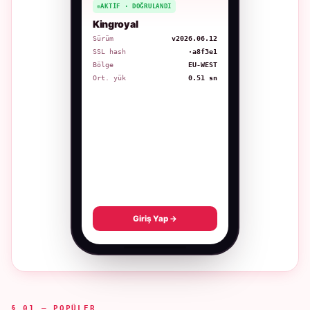
AKTIF · DOĞRULANDI
Kingroyal
Sürüm
v2026.06.12
SSL hash
·a8f3e1
Bölge
EU-WEST
Ort. yük
0.51 sn
Giriş Yap →
§ 01 — POPÜLER