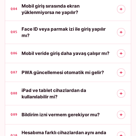
Mobil giriş sırasında ekran
+
Q04
yüklenmiyorsa ne yapılır?
Face ID veya parmak izi ile giriş yapılır
+
Q05
mı?
+
Mobil veride giriş daha yavaş çalışır mı?
Q06
+
PWA güncellemesi otomatik mi gelir?
Q07
iPad ve tablet cihazlardan da
+
Q08
kullanılabilir mi?
+
Bildirim izni vermem gerekiyor mu?
Q09
Hesabıma farklı cihazlardan aynı anda
+
Q10