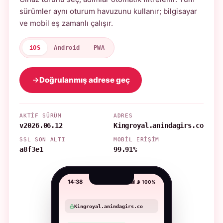
sürümler aynı oturum havuzunu kullanır; bilgisayar
ve mobil eş zamanlı çalışır.
iOS
Android
PWA
Doğrulanmış adrese geç
AKTIF SÜRÜM
ADRES
v2026.06.12
Kingroyal.anindagirs.co
SSL SON ALTI
MOBIL ERIŞIM
a8f3e1
99.91%
14:38
📶 📡 100%
Kingroyal.anindagirs.co