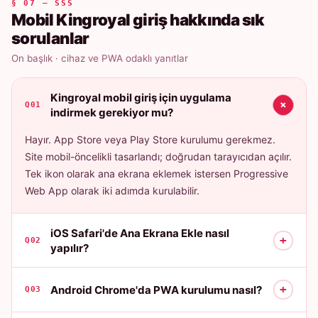
§ 07 — SSS
Mobil Kingroyal giriş hakkında sık
sorulanlar
On başlık · cihaz ve PWA odaklı yanıtlar
Kingroyal mobil giriş için uygulama
+
Q01
indirmek gerekiyor mu?
Hayır. App Store veya Play Store kurulumu gerekmez.
Site mobil-öncelikli tasarlandı; doğrudan tarayıcıdan açılır.
Tek ikon olarak ana ekrana eklemek istersen Progressive
Web App olarak iki adımda kurulabilir.
iOS Safari'de Ana Ekrana Ekle nasıl
+
Q02
yapılır?
+
Android Chrome'da PWA kurulumu nasıl?
Q03