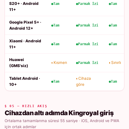
S20+ · Android
Tam
Parmak İzi
Tam
11+
Google Pixel 5+ ·
Tam
Parmak İzi
Tam
Android 12+
Xiaomi · Android
Tam
Parmak İzi
Tam
11+
Huawei
Kısmen
Sınırlı
Parmak İzi
(GMS'siz)
Tablet Android ·
Cihaza
Tam
Tam
10+
göre
§ 05 — HIZLI AKIŞ
Cihazdan altı adımda Kingroyal giriş
Ortalama tamamlanma süresi 55 saniye · iOS, Android ve PWA
için ortak adımlar