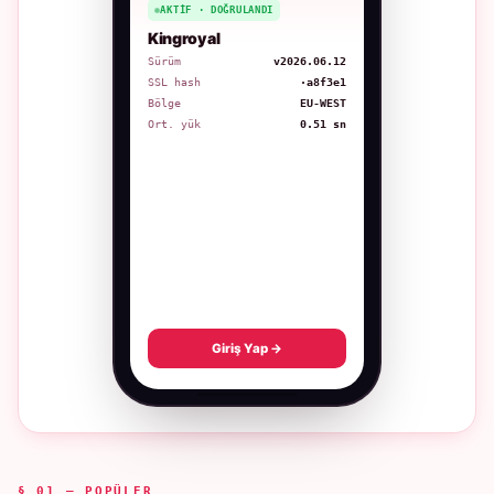
AKTIF · DOĞRULANDI
Kingroyal
Sürüm
v2026.06.12
SSL hash
·a8f3e1
Bölge
EU-WEST
Ort. yük
0.51 sn
Giriş Yap →
§ 01 — POPÜLER