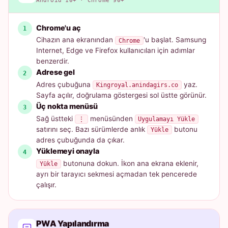
Android 10+ · Chrome 90+
Chrome'u aç
Cihazın ana ekranından
'u başlat. Samsung
Chrome
Internet, Edge ve Firefox kullanıcıları için adımlar
benzerdir.
Adrese gel
Adres çubuğuna
yaz.
Kingroyal.anindagirs.co
Sayfa açılır, doğrulama göstergesi sol üstte görünür.
Üç nokta menüsü
Sağ üstteki
menüsünden
⋮
Uygulamayı Yükle
satırını seç. Bazı sürümlerde anlık
butonu
Yükle
adres çubuğunda da çıkar.
Yüklemeyi onayla
butonuna dokun. İkon ana ekrana eklenir,
Yükle
ayrı bir tarayıcı sekmesi açmadan tek pencerede
çalışır.
PWA Yapılandırma