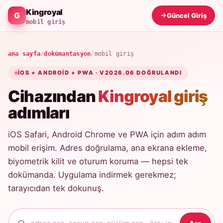
Kingroyal
Güncel Giriş
mobil giriş
ana sayfa
/
dokümantasyon
/
mobil giriş
IOS + ANDROID + PWA · V2026.06 DOĞRULANDI
Cihazından
Kingroyal giriş
adımları
iOS Safari, Android Chrome ve PWA için adım adım
mobil erişim. Adres doğrulama, ana ekrana ekleme,
biyometrik kilit ve oturum koruma — hepsi tek
dokümanda. Uygulama indirmek gerekmez;
tarayıcıdan tek dokunuş.