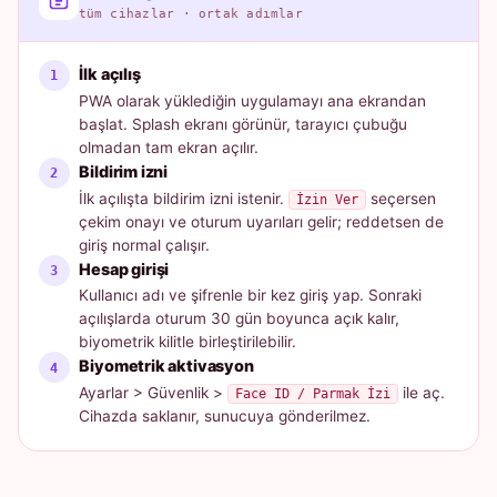
tüm cihazlar · ortak adımlar
İlk açılış
PWA olarak yüklediğin uygulamayı ana ekrandan
başlat. Splash ekranı görünür, tarayıcı çubuğu
olmadan tam ekran açılır.
Bildirim izni
İlk açılışta bildirim izni istenir.
seçersen
İzin Ver
çekim onayı ve oturum uyarıları gelir; reddetsen de
giriş normal çalışır.
Hesap girişi
Kullanıcı adı ve şifrenle bir kez giriş yap. Sonraki
açılışlarda oturum 30 gün boyunca açık kalır,
biyometrik kilitle birleştirilebilir.
Biyometrik aktivasyon
Ayarlar > Güvenlik >
ile aç.
Face ID / Parmak İzi
Cihazda saklanır, sunucuya gönderilmez.