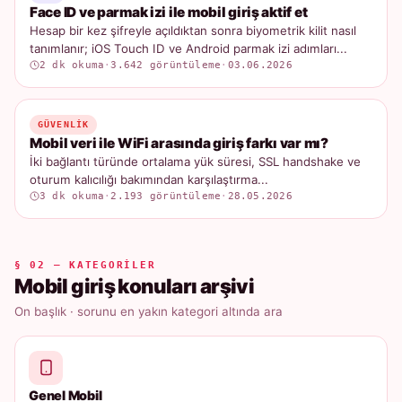
Face ID ve parmak izi ile mobil giriş aktif et
Hesap bir kez şifreyle açıldıktan sonra biyometrik kilit nasıl
tanımlanır; iOS Touch ID ve Android parmak izi adımları...
2 dk okuma
·
3.642 görüntüleme
·
03.06.2026
GÜVENLIK
Mobil veri ile WiFi arasında giriş farkı var mı?
İki bağlantı türünde ortalama yük süresi, SSL handshake ve
oturum kalıcılığı bakımından karşılaştırma...
3 dk okuma
·
2.193 görüntüleme
·
28.05.2026
§ 02 — KATEGORILER
Mobil giriş konuları arşivi
On başlık · sorunu en yakın kategori altında ara
Genel Mobil