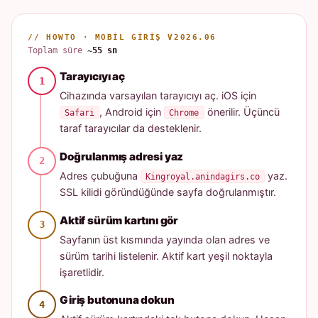
// HOWTO · MOBIL GIRIŞ V2026.06
Toplam süre
~55 sn
Tarayıcıyı aç
Cihazında varsayılan tarayıcıyı aç. iOS için
, Android için
önerilir. Üçüncü
Safari
Chrome
taraf tarayıcılar da desteklenir.
Doğrulanmış adresi yaz
Adres çubuğuna
yaz.
Kingroyal.anindagirs.co
SSL kilidi göründüğünde sayfa doğrulanmıştır.
Aktif sürüm kartını gör
Sayfanın üst kısmında yayında olan adres ve
sürüm tarihi listelenir. Aktif kart yeşil noktayla
işaretlidir.
Giriş butonuna dokun