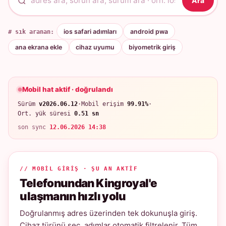
Ara
# sık aranan:
ios safari adımları
android pwa
ana ekrana ekle
cihaz uyumu
biyometrik giriş
Mobil hat aktif · doğrulandı
Sürüm
v2026.06.12
·
Mobil erişim
99.91%
·
Ort. yük süresi
0.51 sn
son sync
12.06.2026 14:38
// MOBIL GIRIŞ · ŞU AN AKTIF
Telefonundan Kingroyal'e
ulaşmanın hızlı yolu
Doğrulanmış adres üzerinden tek dokunuşla giriş.
Cihaz türünü seç, adımlar otomatik filtrelenir. Tüm