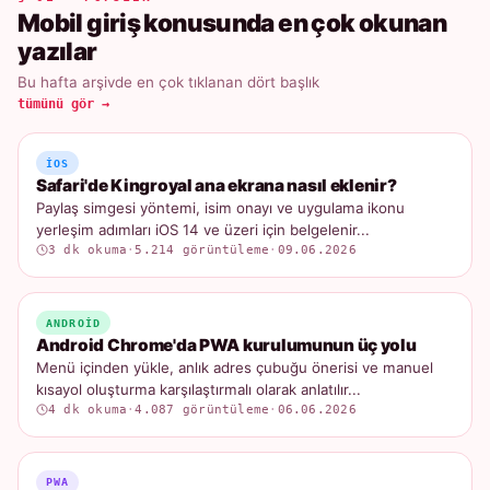
Mobil giriş konusunda en çok okunan
yazılar
Bu hafta arşivde en çok tıklanan dört başlık
tümünü gör →
IOS
Safari'de Kingroyal ana ekrana nasıl eklenir?
Paylaş simgesi yöntemi, isim onayı ve uygulama ikonu
yerleşim adımları iOS 14 ve üzeri için belgelenir...
3 dk okuma
·
5.214 görüntüleme
·
09.06.2026
ANDROID
Android Chrome'da PWA kurulumunun üç yolu
Menü içinden yükle, anlık adres çubuğu önerisi ve manuel
kısayol oluşturma karşılaştırmalı olarak anlatılır...
4 dk okuma
·
4.087 görüntüleme
·
06.06.2026
PWA