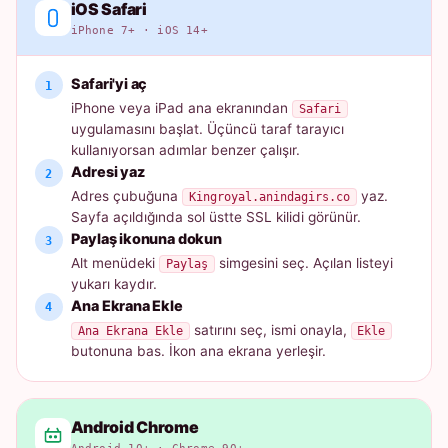
iOS Safari
iPhone 7+ · iOS 14+
Safari'yi aç
iPhone veya iPad ana ekranından
Safari
uygulamasını başlat. Üçüncü taraf tarayıcı
kullanıyorsan adımlar benzer çalışır.
Adresi yaz
Adres çubuğuna
yaz.
Kingroyal.anindagirs.co
Sayfa açıldığında sol üstte SSL kilidi görünür.
Paylaş ikonuna dokun
Alt menüdeki
simgesini seç. Açılan listeyi
Paylaş
yukarı kaydır.
Ana Ekrana Ekle
satırını seç, ismi onayla,
Ana Ekrana Ekle
Ekle
butonuna bas. İkon ana ekrana yerleşir.
Android Chrome