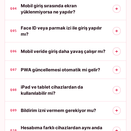
Mobil giriş sırasında ekran
+
Q04
yüklenmiyorsa ne yapılır?
Face ID veya parmak izi ile giriş yapılır
+
Q05
mı?
+
Mobil veride giriş daha yavaş çalışır mı?
Q06
+
PWA güncellemesi otomatik mi gelir?
Q07
iPad ve tablet cihazlardan da
+
Q08
kullanılabilir mi?
+
Bildirim izni vermem gerekiyor mu?
Q09
Hesabıma farklı cihazlardan aynı anda
+
Q10