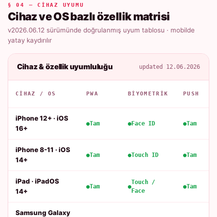
§ 04 — CIHAZ UYUMU
Cihaz ve OS bazlı özellik matrisi
v2026.06.12 sürümünde doğrulanmış uyum tablosu · mobilde
yatay kaydırılır
Cihaz & özellik uyumluluğu
updated 12.06.2026
CIHAZ / OS
PWA
BIYOMETRIK
PUSH
iPhone 12+ · iOS
Tam
Face ID
Tam
16+
iPhone 8-11 · iOS
Tam
Touch ID
Tam
14+
iPad · iPadOS
Touch /
Tam
Tam
14+
Face
Samsung Galaxy