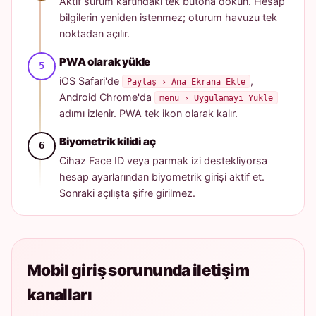
Aktif sürüm kartındaki tek butona dokun. Hesap
bilgilerin yeniden istenmez; oturum havuzu tek
noktadan açılır.
PWA olarak yükle
iOS Safari'de
,
Paylaş › Ana Ekrana Ekle
Android Chrome'da
menü › Uygulamayı Yükle
adımı izlenir. PWA tek ikon olarak kalır.
Biyometrik kilidi aç
Cihaz Face ID veya parmak izi destekliyorsa
hesap ayarlarından biyometrik girişi aktif et.
Sonraki açılışta şifre girilmez.
Mobil giriş sorununda iletişim
kanalları