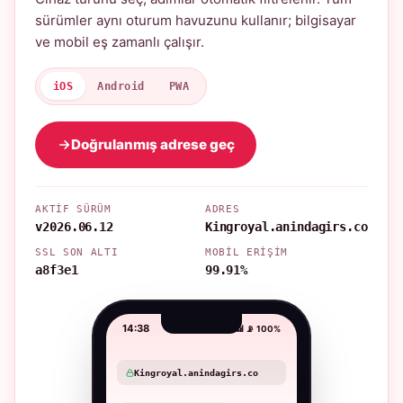
sürümler aynı oturum havuzunu kullanır; bilgisayar
ve mobil eş zamanlı çalışır.
iOS
Android
PWA
Doğrulanmış adrese geç
AKTIF SÜRÜM
ADRES
v2026.06.12
Kingroyal.anindagirs.co
SSL SON ALTI
MOBIL ERIŞIM
a8f3e1
99.91%
14:38
📶 📡 100%
Kingroyal.anindagirs.co