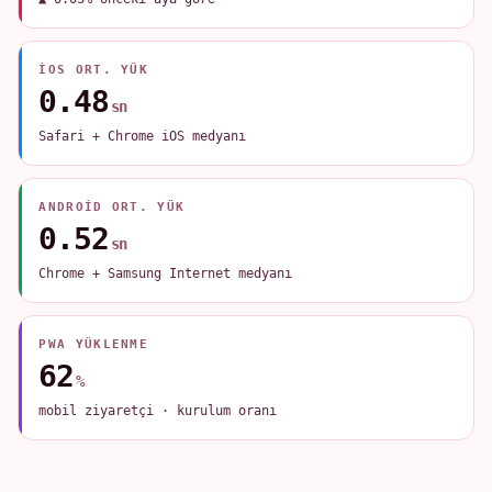
IOS ORT. YÜK
0.48
sn
Safari + Chrome iOS medyanı
ANDROID ORT. YÜK
0.52
sn
Chrome + Samsung Internet medyanı
PWA YÜKLENME
62
%
mobil ziyaretçi · kurulum oranı