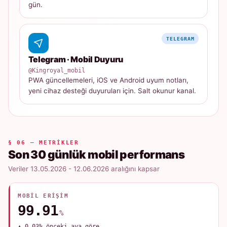
gün.
TELEGRAM
Telegram · Mobil Duyuru
@Kingroyal_mobil
PWA güncellemeleri, iOS ve Android uyum notları,
yeni cihaz desteği duyuruları için. Salt okunur kanal.
§ 06 — METRIKLER
Son 30 günlük mobil performans
Veriler 13.05.2026 - 12.06.2026 aralığını kapsar
MOBIL ERIŞIM
99.91
%
▲ 0.03% önceki aya göre