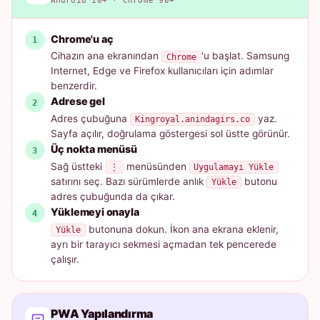
Android 10+ · Chrome 90+
Chrome'u aç
Cihazın ana ekranından
'u başlat. Samsung
Chrome
Internet, Edge ve Firefox kullanıcıları için adımlar
benzerdir.
Adrese gel
Adres çubuğuna
yaz.
Kingroyal.anindagirs.co
Sayfa açılır, doğrulama göstergesi sol üstte görünür.
Üç nokta menüsü
Sağ üstteki
menüsünden
⋮
Uygulamayı Yükle
satırını seç. Bazı sürümlerde anlık
butonu
Yükle
adres çubuğunda da çıkar.
Yüklemeyi onayla
butonuna dokun. İkon ana ekrana eklenir,
Yükle
ayrı bir tarayıcı sekmesi açmadan tek pencerede
çalışır.
PWA Yapılandırma