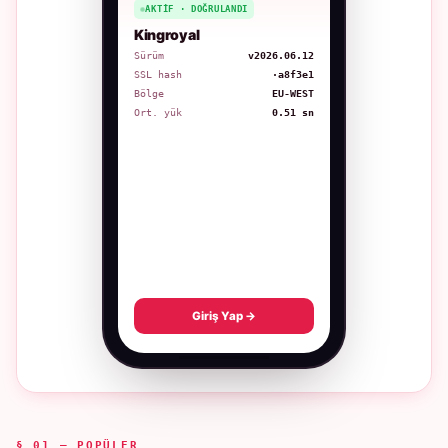
AKTIF · DOĞRULANDI
Kingroyal
Sürüm
v2026.06.12
SSL hash
·a8f3e1
Bölge
EU-WEST
Ort. yük
0.51 sn
Giriş Yap →
§ 01 — POPÜLER