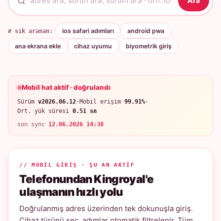
Ara
# sık aranan:
ios safari adımları
android pwa
ana ekrana ekle
cihaz uyumu
biyometrik giriş
Mobil hat aktif · doğrulandı
Sürüm
v2026.06.12
·
Mobil erişim
99.91%
·
Ort. yük süresi
0.51 sn
son sync
12.06.2026 14:38
// MOBIL GIRIŞ · ŞU AN AKTIF
Telefonundan Kingroyal'e
ulaşmanın hızlı yolu
Doğrulanmış adres üzerinden tek dokunuşla giriş.
Cihaz türünü seç, adımlar otomatik filtrelenir. Tüm