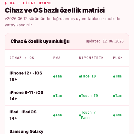
§ 04 — CIHAZ UYUMU
Cihaz ve OS bazlı özellik matrisi
v2026.06.12 sürümünde doğrulanmış uyum tablosu · mobilde
yatay kaydırılır
Cihaz & özellik uyumluluğu
updated 12.06.2026
CIHAZ / OS
PWA
BIYOMETRIK
PUSH
iPhone 12+ · iOS
Tam
Face ID
Tam
16+
iPhone 8-11 · iOS
Tam
Touch ID
Tam
14+
iPad · iPadOS
Touch /
Tam
Tam
14+
Face
Samsung Galaxy