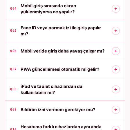
Mobil giriş sırasında ekran
+
Q04
yüklenmiyorsa ne yapılır?
Face ID veya parmak izi ile giriş yapılır
+
Q05
mı?
+
Mobil veride giriş daha yavaş çalışır mı?
Q06
+
PWA güncellemesi otomatik mi gelir?
Q07
iPad ve tablet cihazlardan da
+
Q08
kullanılabilir mi?
+
Bildirim izni vermem gerekiyor mu?
Q09
Hesabıma farklı cihazlardan aynı anda
+
Q10