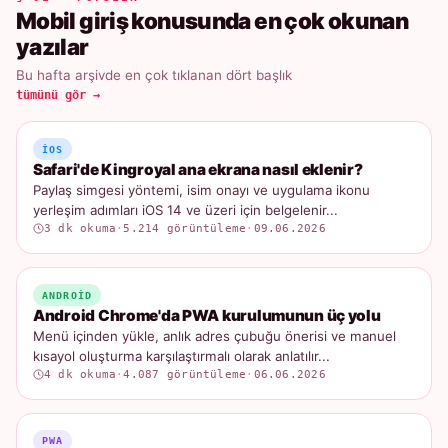
Mobil giriş konusunda en çok okunan
yazılar
Bu hafta arşivde en çok tıklanan dört başlık
tümünü gör →
IOS
Safari'de Kingroyal ana ekrana nasıl eklenir?
Paylaş simgesi yöntemi, isim onayı ve uygulama ikonu
yerleşim adımları iOS 14 ve üzeri için belgelenir...
3 dk okuma
·
5.214 görüntüleme
·
09.06.2026
ANDROID
Android Chrome'da PWA kurulumunun üç yolu
Menü içinden yükle, anlık adres çubuğu önerisi ve manuel
kısayol oluşturma karşılaştırmalı olarak anlatılır...
4 dk okuma
·
4.087 görüntüleme
·
06.06.2026
PWA