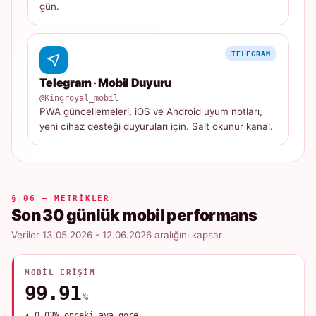
gün.
TELEGRAM
Telegram · Mobil Duyuru
@Kingroyal_mobil
PWA güncellemeleri, iOS ve Android uyum notları,
yeni cihaz desteği duyuruları için. Salt okunur kanal.
§ 06 — METRIKLER
Son 30 günlük mobil performans
Veriler 13.05.2026 - 12.06.2026 aralığını kapsar
MOBIL ERIŞIM
99.91
%
▲ 0.03% önceki aya göre