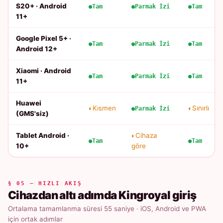
S20+ · Android
Tam
Parmak İzi
Tam
11+
Google Pixel 5+ ·
Tam
Parmak İzi
Tam
Android 12+
Xiaomi · Android
Tam
Parmak İzi
Tam
11+
Huawei
Kısmen
Sınırlı
Parmak İzi
(GMS'siz)
Tablet Android ·
Cihaza
Tam
Tam
10+
göre
§ 05 — HIZLI AKIŞ
Cihazdan altı adımda Kingroyal giriş
Ortalama tamamlanma süresi 55 saniye · iOS, Android ve PWA
için ortak adımlar