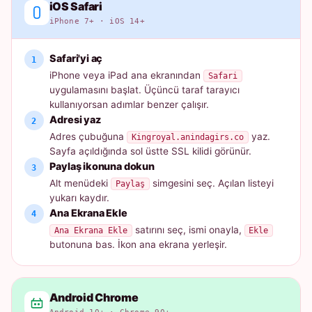
iOS Safari
iPhone 7+ · iOS 14+
Safari'yi aç
iPhone veya iPad ana ekranından
Safari
uygulamasını başlat. Üçüncü taraf tarayıcı
kullanıyorsan adımlar benzer çalışır.
Adresi yaz
Adres çubuğuna
yaz.
Kingroyal.anindagirs.co
Sayfa açıldığında sol üstte SSL kilidi görünür.
Paylaş ikonuna dokun
Alt menüdeki
simgesini seç. Açılan listeyi
Paylaş
yukarı kaydır.
Ana Ekrana Ekle
satırını seç, ismi onayla,
Ana Ekrana Ekle
Ekle
butonuna bas. İkon ana ekrana yerleşir.
Android Chrome