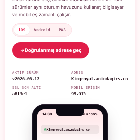
sürümler aynı oturum havuzunu kullanır; bilgisayar
ve mobil eş zamanlı çalışır.
iOS
Android
PWA
Doğrulanmış adrese geç
AKTIF SÜRÜM
ADRES
v2026.06.12
Kingroyal.anindagirs.co
SSL SON ALTI
MOBIL ERIŞIM
a8f3e1
99.91%
14:38
📶 📡 100%
Kingroyal.anindagirs.co