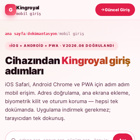
Kingroyal
Güncel Giriş
mobil giriş
ana sayfa
/
dokümantasyon
/
mobil giriş
IOS + ANDROID + PWA · V2026.06 DOĞRULANDI
Cihazından
Kingroyal giriş
adımları
iOS Safari, Android Chrome ve PWA için adım adım
mobil erişim. Adres doğrulama, ana ekrana ekleme,
biyometrik kilit ve oturum koruma — hepsi tek
dokümanda. Uygulama indirmek gerekmez;
tarayıcıdan tek dokunuş.