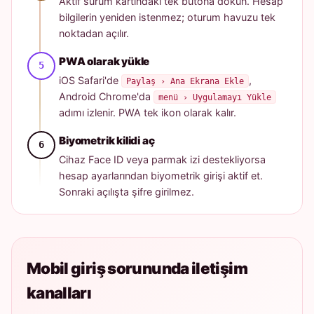
Aktif sürüm kartındaki tek butona dokun. Hesap
bilgilerin yeniden istenmez; oturum havuzu tek
noktadan açılır.
PWA olarak yükle
iOS Safari'de
,
Paylaş › Ana Ekrana Ekle
Android Chrome'da
menü › Uygulamayı Yükle
adımı izlenir. PWA tek ikon olarak kalır.
Biyometrik kilidi aç
Cihaz Face ID veya parmak izi destekliyorsa
hesap ayarlarından biyometrik girişi aktif et.
Sonraki açılışta şifre girilmez.
Mobil giriş sorununda iletişim
kanalları