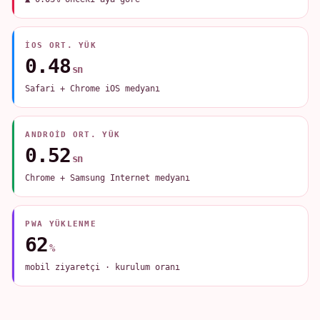
IOS ORT. YÜK
0.48
sn
Safari + Chrome iOS medyanı
ANDROID ORT. YÜK
0.52
sn
Chrome + Samsung Internet medyanı
PWA YÜKLENME
62
%
mobil ziyaretçi · kurulum oranı