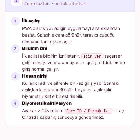
tüm cihazlar · ortak adımlar
İlk açılış
PWA olarak yüklediğin uygulamayı ana ekrandan
başlat. Splash ekranı görünür, tarayıcı çubuğu
olmadan tam ekran açılır.
Bildirim izni
İlk açılışta bildirim izni istenir.
seçersen
İzin Ver
çekim onayı ve oturum uyarıları gelir; reddetsen de
giriş normal çalışır.
Hesap girişi
Kullanıcı adı ve şifrenle bir kez giriş yap. Sonraki
açılışlarda oturum 30 gün boyunca açık kalır,
biyometrik kilitle birleştirilebilir.
Biyometrik aktivasyon
Ayarlar > Güvenlik >
ile aç.
Face ID / Parmak İzi
Cihazda saklanır, sunucuya gönderilmez.