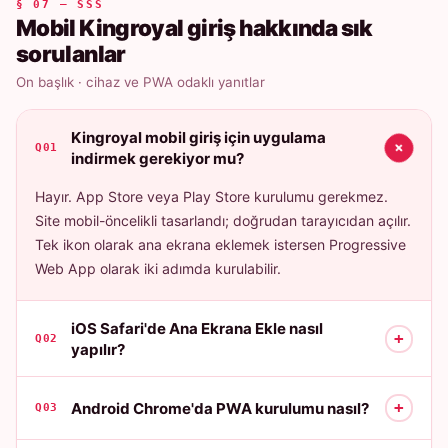
§ 07 — SSS
Mobil Kingroyal giriş hakkında sık
sorulanlar
On başlık · cihaz ve PWA odaklı yanıtlar
Kingroyal mobil giriş için uygulama
+
Q01
indirmek gerekiyor mu?
Hayır. App Store veya Play Store kurulumu gerekmez.
Site mobil-öncelikli tasarlandı; doğrudan tarayıcıdan açılır.
Tek ikon olarak ana ekrana eklemek istersen Progressive
Web App olarak iki adımda kurulabilir.
iOS Safari'de Ana Ekrana Ekle nasıl
+
Q02
yapılır?
+
Android Chrome'da PWA kurulumu nasıl?
Q03