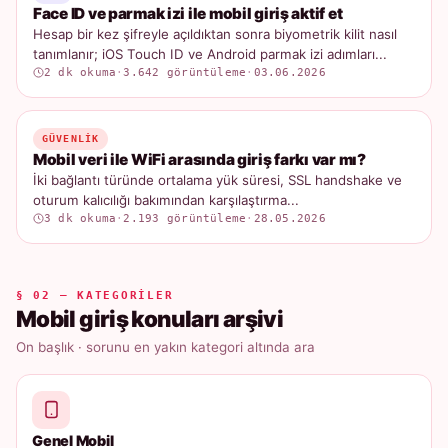
Face ID ve parmak izi ile mobil giriş aktif et
Hesap bir kez şifreyle açıldıktan sonra biyometrik kilit nasıl
tanımlanır; iOS Touch ID ve Android parmak izi adımları...
2 dk okuma
·
3.642 görüntüleme
·
03.06.2026
GÜVENLIK
Mobil veri ile WiFi arasında giriş farkı var mı?
İki bağlantı türünde ortalama yük süresi, SSL handshake ve
oturum kalıcılığı bakımından karşılaştırma...
3 dk okuma
·
2.193 görüntüleme
·
28.05.2026
§ 02 — KATEGORILER
Mobil giriş konuları arşivi
On başlık · sorunu en yakın kategori altında ara
Genel Mobil