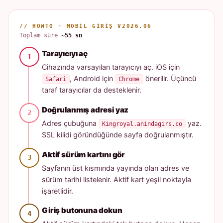
// HOWTO · MOBIL GIRIŞ V2026.06
Toplam süre
~55 sn
Tarayıcıyı aç
Cihazında varsayılan tarayıcıyı aç. iOS için
, Android için
önerilir. Üçüncü
Safari
Chrome
taraf tarayıcılar da desteklenir.
Doğrulanmış adresi yaz
Adres çubuğuna
yaz.
Kingroyal.anindagirs.co
SSL kilidi göründüğünde sayfa doğrulanmıştır.
Aktif sürüm kartını gör
Sayfanın üst kısmında yayında olan adres ve
sürüm tarihi listelenir. Aktif kart yeşil noktayla
işaretlidir.
Giriş butonuna dokun