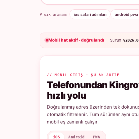
# sık aranan:
ios safari adımları
android pwa
Mobil hat aktif · doğrulandı
Sürüm
v2026.0
// MOBIL GIRIŞ · ŞU AN AKTIF
Telefonundan Kingro
hızlı yolu
Doğrulanmış adres üzerinden tek dokunuşl
otomatik filtrelenir. Tüm sürümler aynı ot
mobil eş zamanlı çalışır.
iOS
Android
PWA