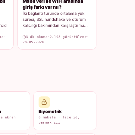
bil
Mobil veri ile WiFi arasında
giriş farkı var mı?
İki bağlantı türünde ortalama yük
süresi, SSL handshake ve oturum
roid
kalıcılığı bakımından karşılaştırma...
me
·
3 dk okuma
·
2.193 görüntüleme
·
28.05.2026
m
Biyometrik
na ekran
6 makale · face id,
parmak izi