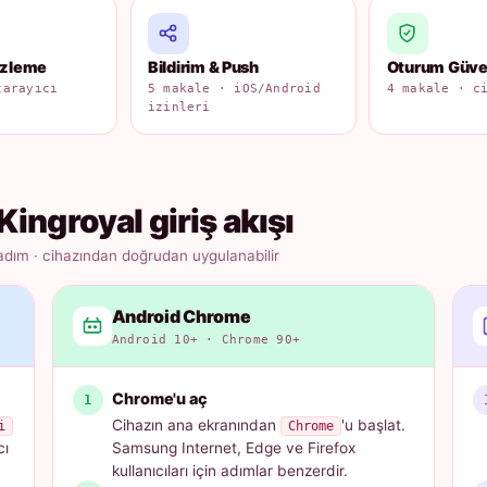
izleme
Bildirim & Push
Oturum Güven
tarayıcı
5 makale · iOS/Android
4 makale · c
izinleri
Kingroyal giriş akışı
adım · cihazından doğrudan uygulanabilir
Android Chrome
Android 10+ · Chrome 90+
Chrome'u aç
Cihazın ana ekranından
'u başlat.
i
Chrome
cı
Samsung Internet, Edge ve Firefox
kullanıcıları için adımlar benzerdir.