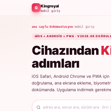
Kingroyal
mobil giriş
ana sayfa
/
dokümantasyon
/
mobil giriş
IOS + ANDROID + PWA · V2026.06 DOĞRUL
Cihazından
K
adımları
iOS Safari, Android Chrome ve PWA için 
doğrulama, ana ekrana ekleme, biyometri
dokümanda. Uygulama indirmek gerekmez