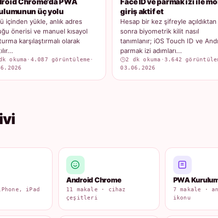
roid Chrome'da PWA
Face ID ve parmak izi ile mo
ulumunun üç yolu
giriş aktif et
 içinden yükle, anlık adres
Hesap bir kez şifreyle açıldıktan
ğu önerisi ve manuel kısayol
sonra biyometrik kilit nasıl
turma karşılaştırmalı olarak
tanımlanır; iOS Touch ID ve And
lır...
parmak izi adımları...
dk okuma
·
4.087 görüntüleme
·
2 dk okuma
·
3.642 görüntüle
06.2026
03.06.2026
ivi
Android Chrome
PWA Kurulu
iPhone, iPad
11 makale · cihaz
7 makale · a
çeşitleri
ikonu