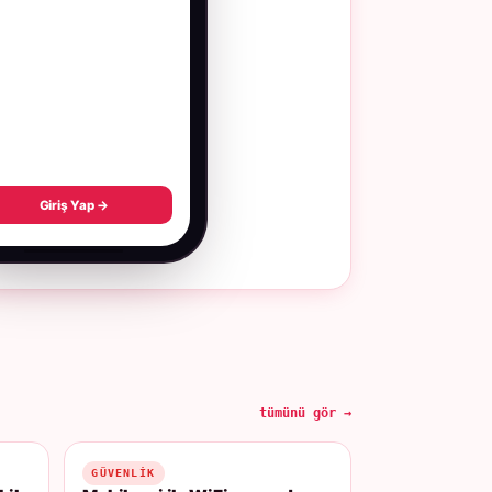
Giriş Yap →
tümünü gör →
GÜVENLIK