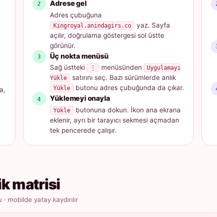
Adrese gel
Adres çubuğuna
yaz. Sayfa
Kingroyal.anindagirs.co
açılır, doğrulama göstergesi sol üstte
görünür.
Üç nokta menüsü
Sağ üstteki
menüsünden
⋮
Uygulamayı
satırını seç. Bazı sürümlerde anlık
Yükle
butonu adres çubuğunda da çıkar.
Yükle
a,
Yüklemeyi onayla
butonuna dokun. İkon ana ekrana
Yükle
eklenir, ayrı bir tarayıcı sekmesi açmadan
tek pencerede çalışır.
ik matrisi
 mobilde yatay kaydırılır