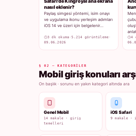
Safari'de Kingroyal ana ekrana
And
nasıl eklenir?
kur
Paylaş simgesi yöntemi, isim onayı
Menü
ve uygulama ikonu yerleşim adımları
çubu
iOS 14 ve üzeri için belgelenir...
oluş
anlatı
3 dk okuma
·
5.214 görüntüleme
·
4 
09.06.2026
06.
§ 02 — KATEGORILER
Mobil giriş konuları arş
On başlık · sorunu en yakın kategori altında ara
Genel Mobil
iOS Safari
14 makale · giriş
9 makale · 
temelleri