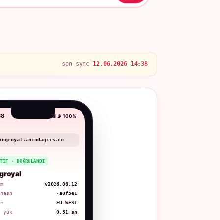
son sync
12.06.2026 14:38
38
📶 📡 100%
ingroyal.anindagirs.co
KTIF · DOĞRULANDI
groyal
üm
v2026.06.12
 hash
·a8f3e1
ge
EU-WEST
. yük
0.51 sn