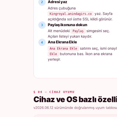
Adresi yaz
Adres çubuğuna
yaz. Sayfa
Kingroyal.anindagirs.co
açıldığında sol üstte SSL kilidi görünür.
Paylaş ikonuna dokun
Alt menüdeki
simgesini seç.
Paylaş
Açılan listeyi yukarı kaydır.
Ana Ekrana Ekle
satırını seç, ismi onayl
Ana Ekrana Ekle
butonuna bas. İkon ana ekrana
Ekle
yerleşir.
§ 04 — CIHAZ UYUMU
Cihaz ve OS bazlı özell
v2026.06.12 sürümünde doğrulanmış uyum tablosu ·