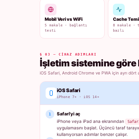
Mobil Veri vs WiFi
Cache Tem
5 makale · bağlantı
8 makale · 
testi
bazlı
§ 03 — CIHAZ ADIMLARI
İşletim sistemine göre 
iOS Safari, Android Chrome ve PWA için ayrı dört 
iOS Safari
iPhone 7+ · iOS 14+
Safari'yi aç
iPhone veya iPad ana ekranından
Safar
uygulamasını başlat. Üçüncü taraf tarayı
kullanıyorsan adımlar benzer çalışır.