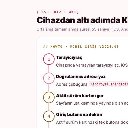
§ 05 — HIZLI AKIŞ
Cihazdan altı adımda K
Ortalama tamamlanma süresi 55 saniye · iOS, Andr
// HOWTO · MOBIL GIRIŞ V2026.06
Tarayıcıyı aç
Cihazında varsayılan tarayıcıyı aç. iOS
Doğrulanmış adresi yaz
Adres çubuğuna
Kingroyal.anindagi
Aktif sürüm kartını gör
Sayfanın üst kısmında yayında olan adres
Giriş butonuna dokun
Aktif sürüm kartındaki tek butona dok