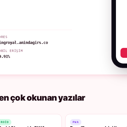
DRES
ingroyal.anindagirs.co
OBIL ERIŞIM
9.91%
en çok okunan yazılar
DROID
PWA