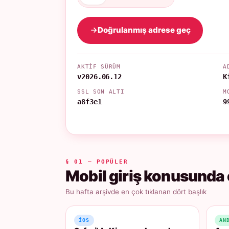
Doğrulanmış adrese geç
AKTIF SÜRÜM
A
v2026.06.12
K
SSL SON ALTI
M
a8f3e1
9
§ 01 — POPÜLER
Mobil giriş konusunda 
Bu hafta arşivde en çok tıklanan dört başlık
IOS
AN