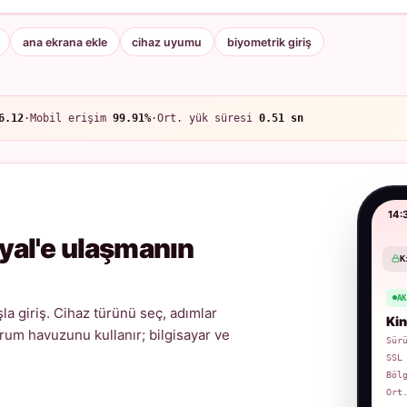
ana ekrana ekle
cihaz uyumu
biyometrik giriş
6.12
·
Mobil erişim
99.91%
·
Ort. yük süresi
0.51 sn
14:
yal'e ulaşmanın
K
A
a giriş. Cihaz türünü seç, adımlar
Kin
urum havuzunu kullanır; bilgisayar ve
Sür
SSL
Böl
Ort