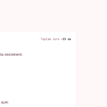
Toplam süre
~55 sn
 da desteklenir.
çılır.