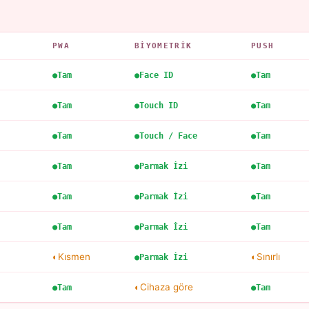
PWA
BIYOMETRIK
PUSH
Tam
Face ID
Tam
Tam
Touch ID
Tam
Tam
Touch / Face
Tam
Tam
Parmak İzi
Tam
Tam
Parmak İzi
Tam
Tam
Parmak İzi
Tam
Kısmen
Sınırlı
Parmak İzi
Cihaza göre
Tam
Tam