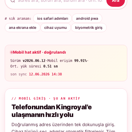
Ara
# sık aranan:
ios safari adımları
android pwa
ana ekrana ekle
cihaz uyumu
biyometrik giriş
Mobil hat aktif · doğrulandı
Sürüm
v2026.06.12
·
Mobil erişim
99.91%
·
Ort. yük süresi
0.51 sn
son sync
12.06.2026 14:38
// MOBIL GIRIŞ · ŞU AN AKTIF
Telefonundan Kingroyal'e
ulaşmanın hızlı yolu
Doğrulanmış adres üzerinden tek dokunuşla giriş.
Cihaz türünü seç, adımlar otomatik filtrelenir. Tüm