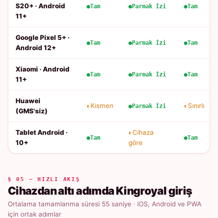
S20+ · Android
Tam
Parmak İzi
Tam
11+
Google Pixel 5+ ·
Tam
Parmak İzi
Tam
Android 12+
Xiaomi · Android
Tam
Parmak İzi
Tam
11+
Huawei
Kısmen
Sınırlı
Parmak İzi
(GMS'siz)
Tablet Android ·
Cihaza
Tam
Tam
10+
göre
§ 05 — HIZLI AKIŞ
Cihazdan altı adımda Kingroyal giriş
Ortalama tamamlanma süresi 55 saniye · iOS, Android ve PWA
için ortak adımlar