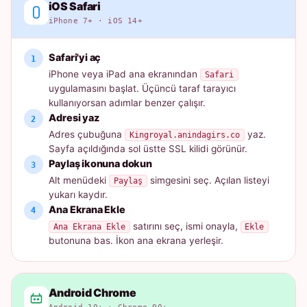
iOS Safari
iPhone 7+ · iOS 14+
Safari'yi aç
iPhone veya iPad ana ekranından
Safari
uygulamasını başlat. Üçüncü taraf tarayıcı
kullanıyorsan adımlar benzer çalışır.
Adresi yaz
Adres çubuğuna
yaz.
Kingroyal.anindagirs.co
Sayfa açıldığında sol üstte SSL kilidi görünür.
Paylaş ikonuna dokun
Alt menüdeki
simgesini seç. Açılan listeyi
Paylaş
yukarı kaydır.
Ana Ekrana Ekle
satırını seç, ismi onayla,
Ana Ekrana Ekle
Ekle
butonuna bas. İkon ana ekrana yerleşir.
Android Chrome