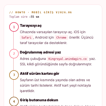
// HOWTO · MOBIL GIRIŞ V2026.06
Toplam süre
~55 sn
Tarayıcıyı aç
Cihazında varsayılan tarayıcıyı aç. iOS için
, Android için
önerilir. Üçüncü
Safari
Chrome
taraf tarayıcılar da desteklenir.
Doğrulanmış adresi yaz
Adres çubuğuna
yaz.
Kingroyal.anindagirs.co
SSL kilidi göründüğünde sayfa doğrulanmıştır.
Aktif sürüm kartını gör
Sayfanın üst kısmında yayında olan adres ve
sürüm tarihi listelenir. Aktif kart yeşil noktayla
işaretlidir.
Giriş butonuna dokun