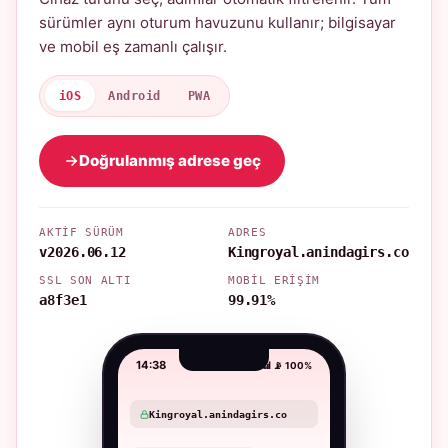
sürümler aynı oturum havuzunu kullanır; bilgisayar
ve mobil eş zamanlı çalışır.
iOS
Android
PWA
Doğrulanmış adrese geç
AKTIF SÜRÜM
ADRES
v2026.06.12
Kingroyal.anindagirs.co
SSL SON ALTI
MOBIL ERIŞIM
a8f3e1
99.91%
14:38
📶 📡 100%
Kingroyal.anindagirs.co