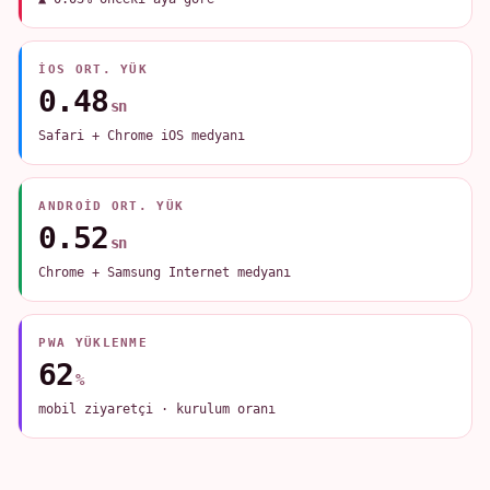
IOS ORT. YÜK
0.48
sn
Safari + Chrome iOS medyanı
ANDROID ORT. YÜK
0.52
sn
Chrome + Samsung Internet medyanı
PWA YÜKLENME
62
%
mobil ziyaretçi · kurulum oranı