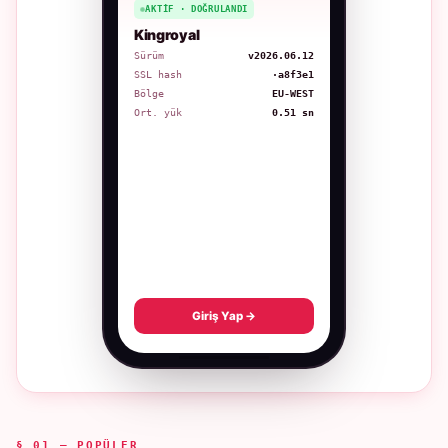
AKTIF · DOĞRULANDI
Kingroyal
Sürüm
v2026.06.12
SSL hash
·a8f3e1
Bölge
EU-WEST
Ort. yük
0.51 sn
Giriş Yap →
§ 01 — POPÜLER