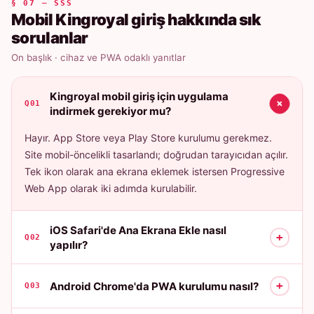
§ 07 — SSS
Mobil Kingroyal giriş hakkında sık
sorulanlar
On başlık · cihaz ve PWA odaklı yanıtlar
Kingroyal mobil giriş için uygulama
+
Q01
indirmek gerekiyor mu?
Hayır. App Store veya Play Store kurulumu gerekmez.
Site mobil-öncelikli tasarlandı; doğrudan tarayıcıdan açılır.
Tek ikon olarak ana ekrana eklemek istersen Progressive
Web App olarak iki adımda kurulabilir.
iOS Safari'de Ana Ekrana Ekle nasıl
+
Q02
yapılır?
+
Android Chrome'da PWA kurulumu nasıl?
Q03