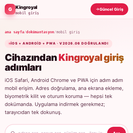
Kingroyal
Güncel Giriş
mobil giriş
ana sayfa
/
dokümantasyon
/
mobil giriş
IOS + ANDROID + PWA · V2026.06 DOĞRULANDI
Cihazından
Kingroyal giriş
adımları
iOS Safari, Android Chrome ve PWA için adım adım
mobil erişim. Adres doğrulama, ana ekrana ekleme,
biyometrik kilit ve oturum koruma — hepsi tek
dokümanda. Uygulama indirmek gerekmez;
tarayıcıdan tek dokunuş.