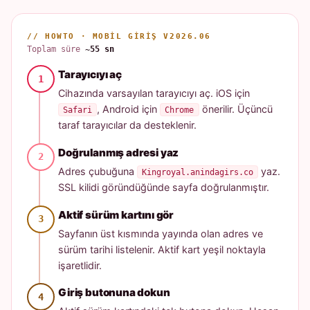
// HOWTO · MOBIL GIRIŞ V2026.06
Toplam süre
~55 sn
Tarayıcıyı aç
Cihazında varsayılan tarayıcıyı aç. iOS için
, Android için
önerilir. Üçüncü
Safari
Chrome
taraf tarayıcılar da desteklenir.
Doğrulanmış adresi yaz
Adres çubuğuna
yaz.
Kingroyal.anindagirs.co
SSL kilidi göründüğünde sayfa doğrulanmıştır.
Aktif sürüm kartını gör
Sayfanın üst kısmında yayında olan adres ve
sürüm tarihi listelenir. Aktif kart yeşil noktayla
işaretlidir.
Giriş butonuna dokun