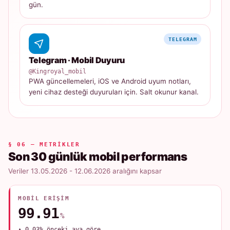
gün.
TELEGRAM
Telegram · Mobil Duyuru
@Kingroyal_mobil
PWA güncellemeleri, iOS ve Android uyum notları,
yeni cihaz desteği duyuruları için. Salt okunur kanal.
§ 06 — METRIKLER
Son 30 günlük mobil performans
Veriler 13.05.2026 - 12.06.2026 aralığını kapsar
MOBIL ERIŞIM
99.91
%
▲ 0.03% önceki aya göre