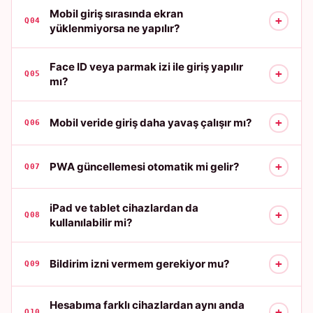
Mobil giriş sırasında ekran
+
Q04
yüklenmiyorsa ne yapılır?
Face ID veya parmak izi ile giriş yapılır
+
Q05
mı?
+
Mobil veride giriş daha yavaş çalışır mı?
Q06
+
PWA güncellemesi otomatik mi gelir?
Q07
iPad ve tablet cihazlardan da
+
Q08
kullanılabilir mi?
+
Bildirim izni vermem gerekiyor mu?
Q09
Hesabıma farklı cihazlardan aynı anda
+
Q10