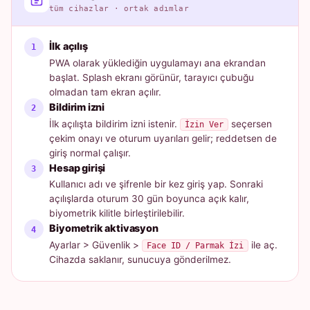
tüm cihazlar · ortak adımlar
İlk açılış
PWA olarak yüklediğin uygulamayı ana ekrandan
başlat. Splash ekranı görünür, tarayıcı çubuğu
olmadan tam ekran açılır.
Bildirim izni
İlk açılışta bildirim izni istenir.
seçersen
İzin Ver
çekim onayı ve oturum uyarıları gelir; reddetsen de
giriş normal çalışır.
Hesap girişi
Kullanıcı adı ve şifrenle bir kez giriş yap. Sonraki
açılışlarda oturum 30 gün boyunca açık kalır,
biyometrik kilitle birleştirilebilir.
Biyometrik aktivasyon
Ayarlar > Güvenlik >
ile aç.
Face ID / Parmak İzi
Cihazda saklanır, sunucuya gönderilmez.