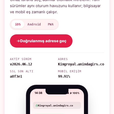
sürümler aynı oturum havuzunu kullanır; bilgisayar
ve mobil eş zamanlı çalışır.
iOS
Android
PWA
Doğrulanmış adrese geç
AKTIF SÜRÜM
ADRES
v2026.06.12
Kingroyal.anindagirs.co
SSL SON ALTI
MOBIL ERIŞIM
a8f3e1
99.91%
14:38
📶 📡 100%
Kingroyal.anindagirs.co