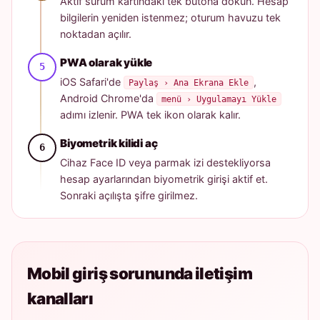
Aktif sürüm kartındaki tek butona dokun. Hesap
bilgilerin yeniden istenmez; oturum havuzu tek
noktadan açılır.
PWA olarak yükle
iOS Safari'de
,
Paylaş › Ana Ekrana Ekle
Android Chrome'da
menü › Uygulamayı Yükle
adımı izlenir. PWA tek ikon olarak kalır.
Biyometrik kilidi aç
Cihaz Face ID veya parmak izi destekliyorsa
hesap ayarlarından biyometrik girişi aktif et.
Sonraki açılışta şifre girilmez.
Mobil giriş sorununda iletişim
kanalları