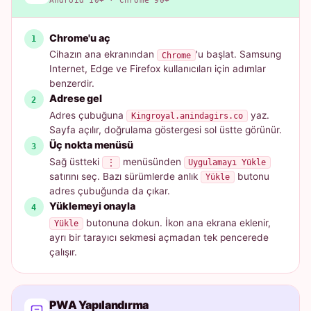
Android 10+ · Chrome 90+
Chrome'u aç
Cihazın ana ekranından
'u başlat. Samsung
Chrome
Internet, Edge ve Firefox kullanıcıları için adımlar
benzerdir.
Adrese gel
Adres çubuğuna
yaz.
Kingroyal.anindagirs.co
Sayfa açılır, doğrulama göstergesi sol üstte görünür.
Üç nokta menüsü
Sağ üstteki
menüsünden
⋮
Uygulamayı Yükle
satırını seç. Bazı sürümlerde anlık
butonu
Yükle
adres çubuğunda da çıkar.
Yüklemeyi onayla
butonuna dokun. İkon ana ekrana eklenir,
Yükle
ayrı bir tarayıcı sekmesi açmadan tek pencerede
çalışır.
PWA Yapılandırma