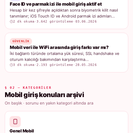
Face ID ve parmak izi ile mobil giriş aktif et
Hesap bir kez şifreyle açıldıktan sonra biyometrik kilit nasıl
tanımlanır; iOS Touch ID ve Android parmak izi adımları...
2 dk okuma
·
3.642 görüntüleme
·
03.06.2026
GÜVENLIK
Mobil veri ile WiFi arasında giriş farkı var mı?
İki bağlantı türünde ortalama yük süresi, SSL handshake ve
oturum kalıcılığı bakımından karşılaştırma...
3 dk okuma
·
2.193 görüntüleme
·
28.05.2026
§ 02 — KATEGORILER
Mobil giriş konuları arşivi
On başlık · sorunu en yakın kategori altında ara
Genel Mobil