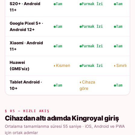
S20+ · Android
Tam
Parmak İzi
Tam
11+
Google Pixel 5+ ·
Tam
Parmak İzi
Tam
Android 12+
Xiaomi · Android
Tam
Parmak İzi
Tam
11+
Huawei
Kısmen
Sınırlı
Parmak İzi
(GMS'siz)
Tablet Android ·
Cihaza
Tam
Tam
10+
göre
§ 05 — HIZLI AKIŞ
Cihazdan altı adımda Kingroyal giriş
Ortalama tamamlanma süresi 55 saniye · iOS, Android ve PWA
için ortak adımlar