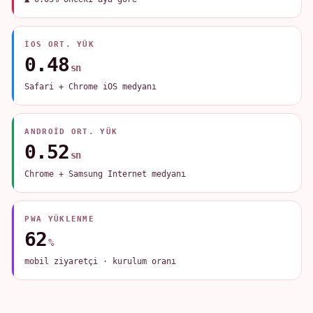
IOS ORT. YÜK
0.48
sn
Safari + Chrome iOS medyanı
ANDROID ORT. YÜK
0.52
sn
Chrome + Samsung Internet medyanı
PWA YÜKLENME
62
%
mobil ziyaretçi · kurulum oranı