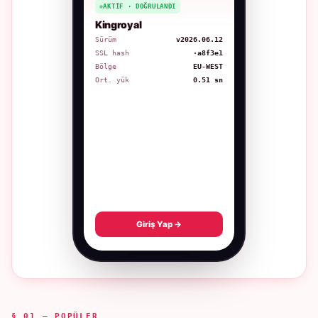
AKTIF · DOĞRULANDI
Kingroyal
Sürüm
v2026.06.12
SSL hash
·a8f3e1
Bölge
EU-WEST
Ort. yük
0.51 sn
Giriş Yap →
§ 01 — POPÜLER