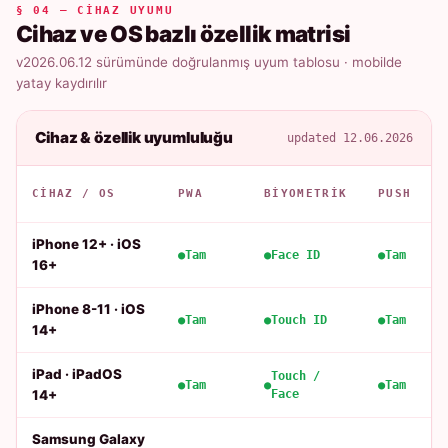
§ 04 — CIHAZ UYUMU
Cihaz ve OS bazlı özellik matrisi
v2026.06.12 sürümünde doğrulanmış uyum tablosu · mobilde
yatay kaydırılır
Cihaz & özellik uyumluluğu
updated 12.06.2026
CIHAZ / OS
PWA
BIYOMETRIK
PUSH
iPhone 12+ · iOS
Tam
Face ID
Tam
16+
iPhone 8-11 · iOS
Tam
Touch ID
Tam
14+
iPad · iPadOS
Touch /
Tam
Tam
14+
Face
Samsung Galaxy