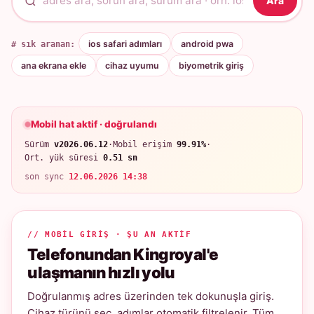
Ara
# sık aranan:
ios safari adımları
android pwa
ana ekrana ekle
cihaz uyumu
biyometrik giriş
Mobil hat aktif · doğrulandı
Sürüm
v2026.06.12
·
Mobil erişim
99.91%
·
Ort. yük süresi
0.51 sn
son sync
12.06.2026 14:38
// MOBIL GIRIŞ · ŞU AN AKTIF
Telefonundan Kingroyal'e
ulaşmanın hızlı yolu
Doğrulanmış adres üzerinden tek dokunuşla giriş.
Cihaz türünü seç, adımlar otomatik filtrelenir. Tüm