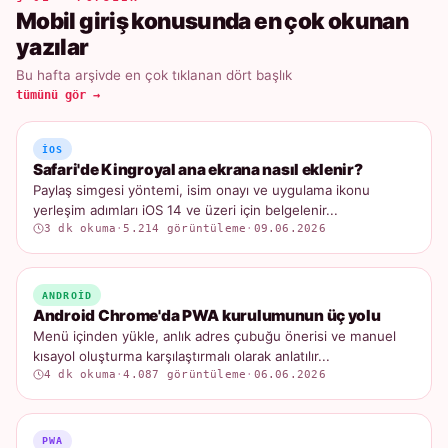
Mobil giriş konusunda en çok okunan
yazılar
Bu hafta arşivde en çok tıklanan dört başlık
tümünü gör →
IOS
Safari'de Kingroyal ana ekrana nasıl eklenir?
Paylaş simgesi yöntemi, isim onayı ve uygulama ikonu
yerleşim adımları iOS 14 ve üzeri için belgelenir...
3 dk okuma
·
5.214 görüntüleme
·
09.06.2026
ANDROID
Android Chrome'da PWA kurulumunun üç yolu
Menü içinden yükle, anlık adres çubuğu önerisi ve manuel
kısayol oluşturma karşılaştırmalı olarak anlatılır...
4 dk okuma
·
4.087 görüntüleme
·
06.06.2026
PWA