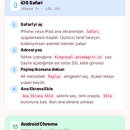
iOS Safari
iPhone 7+ · iOS 14+
Safari'yi aç
iPhone veya iPad ana ekranından
Safari
uygulamasını başlat. Üçüncü taraf tarayıcı
kullanıyorsan adımlar benzer çalışır.
Adresi yaz
Adres çubuğuna
yaz.
Kingroyal.anindagirs.co
Sayfa açıldığında sol üstte SSL kilidi görünür.
Paylaş ikonuna dokun
Alt menüdeki
simgesini seç. Açılan listeyi
Paylaş
yukarı kaydır.
Ana Ekrana Ekle
satırını seç, ismi onayla,
Ana Ekrana Ekle
Ekle
butonuna bas. İkon ana ekrana yerleşir.
Android Chrome