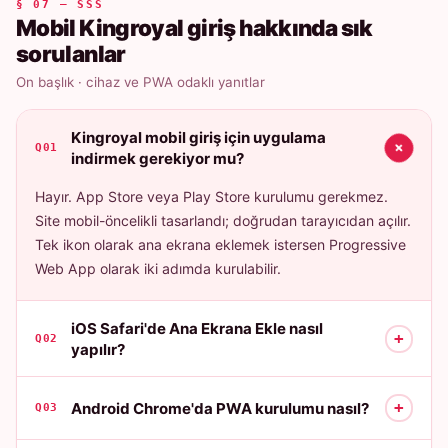
§ 07 — SSS
Mobil Kingroyal giriş hakkında sık
sorulanlar
On başlık · cihaz ve PWA odaklı yanıtlar
Kingroyal mobil giriş için uygulama
+
Q01
indirmek gerekiyor mu?
Hayır. App Store veya Play Store kurulumu gerekmez.
Site mobil-öncelikli tasarlandı; doğrudan tarayıcıdan açılır.
Tek ikon olarak ana ekrana eklemek istersen Progressive
Web App olarak iki adımda kurulabilir.
iOS Safari'de Ana Ekrana Ekle nasıl
+
Q02
yapılır?
+
Android Chrome'da PWA kurulumu nasıl?
Q03