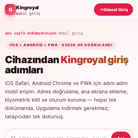
Kingroyal
Güncel Giriş
mobil giriş
ana sayfa
/
dokümantasyon
/
mobil giriş
IOS + ANDROID + PWA · V2026.06 DOĞRULANDI
Cihazından
Kingroyal giriş
adımları
iOS Safari, Android Chrome ve PWA için adım adım
mobil erişim. Adres doğrulama, ana ekrana ekleme,
biyometrik kilit ve oturum koruma — hepsi tek
dokümanda. Uygulama indirmek gerekmez;
tarayıcıdan tek dokunuş.