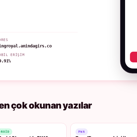
DRES
ingroyal.anindagirs.co
OBIL ERIŞIM
9.91%
en çok okunan yazılar
DROID
PWA