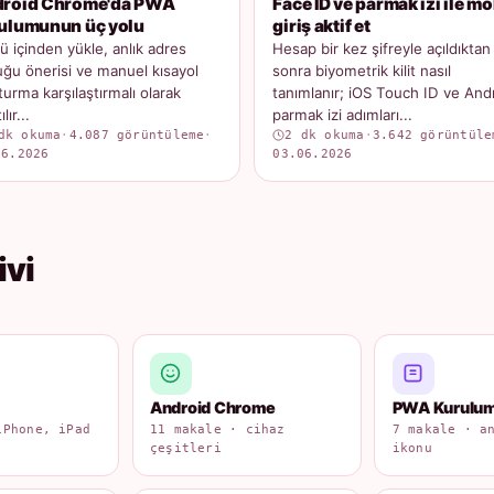
roid Chrome'da PWA
Face ID ve parmak izi ile mo
ulumunun üç yolu
giriş aktif et
 içinden yükle, anlık adres
Hesap bir kez şifreyle açıldıktan
ğu önerisi ve manuel kısayol
sonra biyometrik kilit nasıl
turma karşılaştırmalı olarak
tanımlanır; iOS Touch ID ve And
lır...
parmak izi adımları...
dk okuma
·
4.087 görüntüleme
·
2 dk okuma
·
3.642 görüntüle
06.2026
03.06.2026
ivi
Android Chrome
PWA Kurulu
iPhone, iPad
11 makale · cihaz
7 makale · a
çeşitleri
ikonu