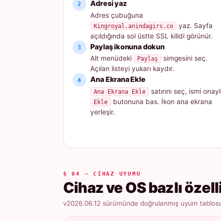
Adresi yaz
Adres çubuğuna
yaz. Sayfa
Kingroyal.anindagirs.co
açıldığında sol üstte SSL kilidi görünür.
Paylaş ikonuna dokun
Alt menüdeki
simgesini seç.
Paylaş
Açılan listeyi yukarı kaydır.
Ana Ekrana Ekle
satırını seç, ismi onayl
Ana Ekrana Ekle
butonuna bas. İkon ana ekrana
Ekle
yerleşir.
§ 04 — CIHAZ UYUMU
Cihaz ve OS bazlı özell
v2026.06.12 sürümünde doğrulanmış uyum tablosu ·