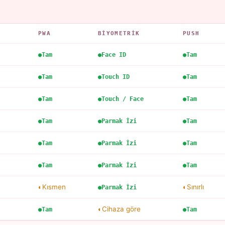
PWA
BIYOMETRIK
PUSH
Tam
Face ID
Tam
Tam
Touch ID
Tam
Tam
Touch / Face
Tam
Tam
Parmak İzi
Tam
Tam
Parmak İzi
Tam
Tam
Parmak İzi
Tam
Kısmen
Sınırlı
Parmak İzi
Cihaza göre
Tam
Tam