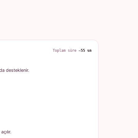
Toplam süre
~55 sn
 da desteklenir.
çılır.