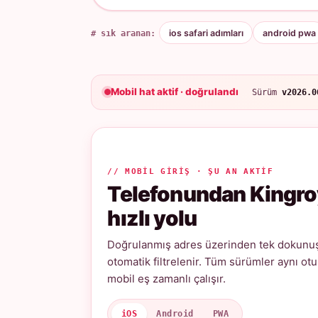
# sık aranan:
ios safari adımları
android pwa
Mobil hat aktif · doğrulandı
Sürüm
v2026.0
// MOBIL GIRIŞ · ŞU AN AKTIF
Telefonundan Kingro
hızlı yolu
Doğrulanmış adres üzerinden tek dokunuşl
otomatik filtrelenir. Tüm sürümler aynı ot
mobil eş zamanlı çalışır.
iOS
Android
PWA