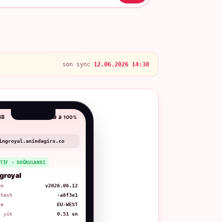
son sync
12.06.2026 14:38
38
📶 📡 100%
ingroyal.anindagirs.co
KTIF · DOĞRULANDI
groyal
üm
v2026.06.12
 hash
·a8f3e1
ge
EU-WEST
. yük
0.51 sn