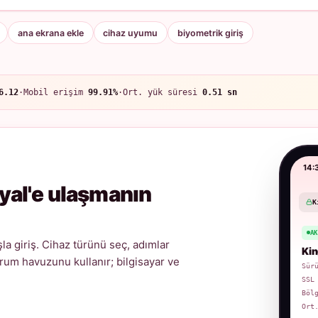
ana ekrana ekle
cihaz uyumu
biyometrik giriş
6.12
·
Mobil erişim
99.91%
·
Ort. yük süresi
0.51 sn
14:
yal'e ulaşmanın
K
A
a giriş. Cihaz türünü seç, adımlar
Kin
urum havuzunu kullanır; bilgisayar ve
Sür
SSL
Böl
Ort