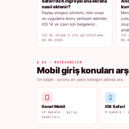
Safari'de Kingroyal ana ekrana
And
nasıl eklenir?
kur
Paylaş simgesi yöntemi, isim onayı
Menü
ve uygulama ikonu yerleşim adımları
çubu
iOS 14 ve üzeri için belgelenir...
oluş
anlatı
3 dk okuma
·
5.214 görüntüleme
·
4 
09.06.2026
06.
§ 02 — KATEGORILER
Mobil giriş konuları arş
On başlık · sorunu en yakın kategori altında ara
Genel Mobil
iOS Safari
14 makale · giriş
9 makale · 
temelleri