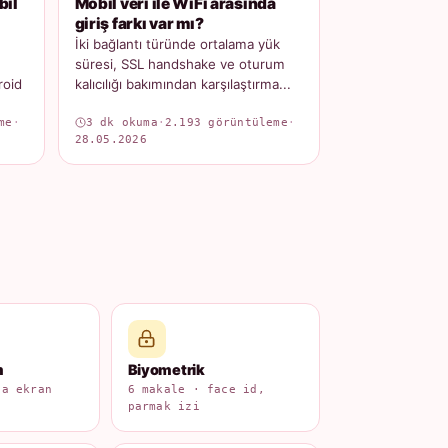
bil
Mobil veri ile WiFi arasında
giriş farkı var mı?
İki bağlantı türünde ortalama yük
süresi, SSL handshake ve oturum
roid
kalıcılığı bakımından karşılaştırma...
me
·
3 dk okuma
·
2.193 görüntüleme
·
28.05.2026
m
Biyometrik
na ekran
6 makale · face id,
parmak izi