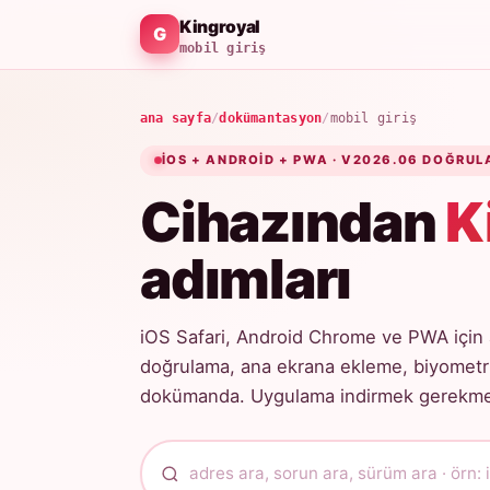
Kingroyal
mobil giriş
ana sayfa
/
dokümantasyon
/
mobil giriş
IOS + ANDROID + PWA · V2026.06 DOĞRUL
Cihazından
K
adımları
iOS Safari, Android Chrome ve PWA için 
doğrulama, ana ekrana ekleme, biyometri
dokümanda. Uygulama indirmek gerekmez