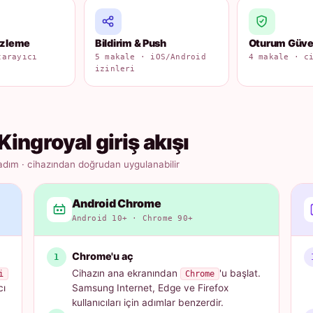
izleme
Bildirim & Push
Oturum Güven
tarayıcı
5 makale · iOS/Android
4 makale · c
izinleri
Kingroyal giriş akışı
adım · cihazından doğrudan uygulanabilir
Android Chrome
Android 10+ · Chrome 90+
Chrome'u aç
Cihazın ana ekranından
'u başlat.
i
Chrome
cı
Samsung Internet, Edge ve Firefox
kullanıcıları için adımlar benzerdir.