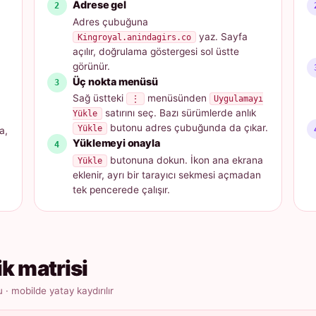
Adrese gel
Adres çubuğuna
yaz. Sayfa
Kingroyal.anindagirs.co
açılır, doğrulama göstergesi sol üstte
görünür.
Üç nokta menüsü
Sağ üstteki
menüsünden
⋮
Uygulamayı
satırını seç. Bazı sürümlerde anlık
Yükle
butonu adres çubuğunda da çıkar.
Yükle
a,
Yüklemeyi onayla
butonuna dokun. İkon ana ekrana
Yükle
eklenir, ayrı bir tarayıcı sekmesi açmadan
tek pencerede çalışır.
ik matrisi
 mobilde yatay kaydırılır