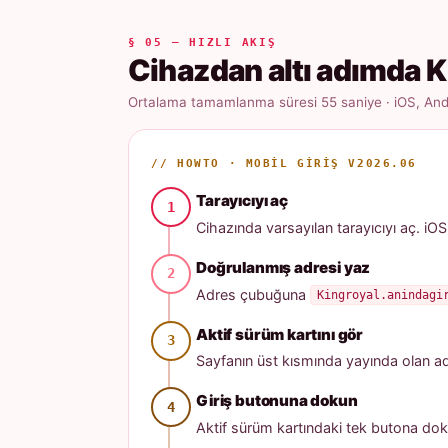
§ 05 — HIZLI AKIŞ
Cihazdan altı adımda K
Ortalama tamamlanma süresi 55 saniye · iOS, Andr
// HOWTO · MOBIL GIRIŞ V2026.06
Tarayıcıyı aç
Cihazında varsayılan tarayıcıyı aç. iOS
Doğrulanmış adresi yaz
Adres çubuğuna
Kingroyal.anindagi
Aktif sürüm kartını gör
Sayfanın üst kısmında yayında olan adres
Giriş butonuna dokun
Aktif sürüm kartındaki tek butona dok