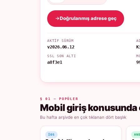
Doğrulanmış adrese geç
AKTIF SÜRÜM
A
v2026.06.12
K
SSL SON ALTI
M
a8f3e1
9
§ 01 — POPÜLER
Mobil giriş konusunda 
Bu hafta arşivde en çok tıklanan dört başlık
IOS
AN