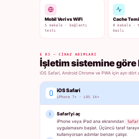
Mobil Veri vs WiFi
Cache Tem
5 makale · bağlantı
8 makale · 
testi
bazlı
§ 03 — CIHAZ ADIMLARI
İşletim sistemine göre 
iOS Safari, Android Chrome ve PWA için ayrı dört 
iOS Safari
iPhone 7+ · iOS 14+
Safari'yi aç
iPhone veya iPad ana ekranından
Safar
uygulamasını başlat. Üçüncü taraf tarayı
kullanıyorsan adımlar benzer çalışır.