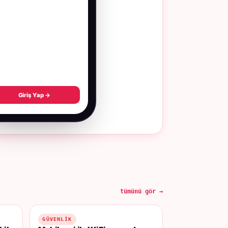
Giriş Yap →
tümünü gör →
GÜVENLIK