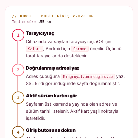
// HOWTO · MOBIL GIRIŞ V2026.06
Toplam süre
~55 sn
Tarayıcıyı aç
Cihazında varsayılan tarayıcıyı aç. iOS için
, Android için
önerilir. Üçüncü
Safari
Chrome
taraf tarayıcılar da desteklenir.
Doğrulanmış adresi yaz
Adres çubuğuna
yaz.
Kingroyal.anindagirs.co
SSL kilidi göründüğünde sayfa doğrulanmıştır.
Aktif sürüm kartını gör
Sayfanın üst kısmında yayında olan adres ve
sürüm tarihi listelenir. Aktif kart yeşil noktayla
işaretlidir.
Giriş butonuna dokun