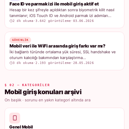
Face ID ve parmak izi ile mobil giriş aktif et
Hesap bir kez şifreyle açıldıktan sonra biyometrik kilit nasıl
tanımlanır; iOS Touch ID ve Android parmak izi adımları...
2 dk okuma
·
3.642 görüntüleme
·
03.06.2026
GÜVENLIK
Mobil veri ile WiFi arasında giriş farkı var mı?
İki bağlantı türünde ortalama yük süresi, SSL handshake ve
oturum kalıcılığı bakımından karşılaştırma...
3 dk okuma
·
2.193 görüntüleme
·
28.05.2026
§ 02 — KATEGORILER
Mobil giriş konuları arşivi
On başlık · sorunu en yakın kategori altında ara
Genel Mobil