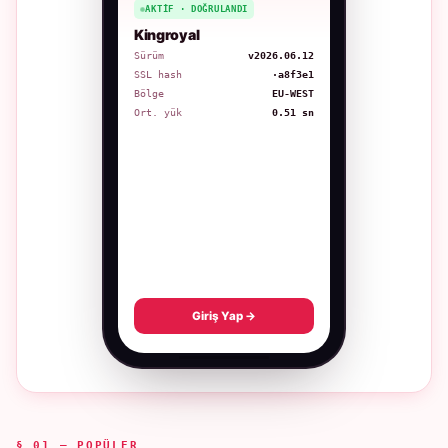
AKTIF · DOĞRULANDI
Kingroyal
Sürüm
v2026.06.12
SSL hash
·a8f3e1
Bölge
EU-WEST
Ort. yük
0.51 sn
Giriş Yap →
§ 01 — POPÜLER