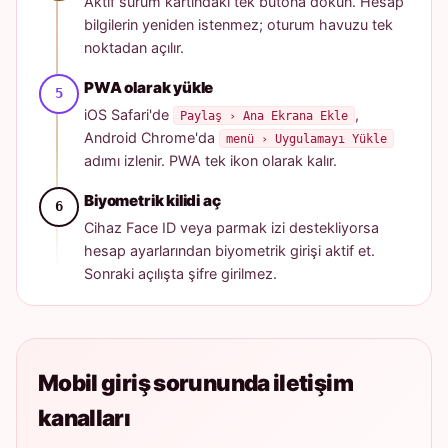
Aktif sürüm kartındaki tek butona dokun. Hesap
bilgilerin yeniden istenmez; oturum havuzu tek
noktadan açılır.
PWA olarak yükle
iOS Safari'de
,
Paylaş › Ana Ekrana Ekle
Android Chrome'da
menü › Uygulamayı Yükle
adımı izlenir. PWA tek ikon olarak kalır.
Biyometrik kilidi aç
Cihaz Face ID veya parmak izi destekliyorsa
hesap ayarlarından biyometrik girişi aktif et.
Sonraki açılışta şifre girilmez.
Mobil giriş sorununda iletişim
kanalları