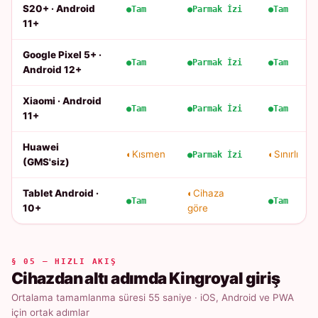
S20+ · Android
Tam
Parmak İzi
Tam
11+
Google Pixel 5+ ·
Tam
Parmak İzi
Tam
Android 12+
Xiaomi · Android
Tam
Parmak İzi
Tam
11+
Huawei
Kısmen
Sınırlı
Parmak İzi
(GMS'siz)
Tablet Android ·
Cihaza
Tam
Tam
10+
göre
§ 05 — HIZLI AKIŞ
Cihazdan altı adımda Kingroyal giriş
Ortalama tamamlanma süresi 55 saniye · iOS, Android ve PWA
için ortak adımlar