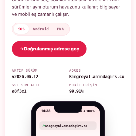
sürümler aynı oturum havuzunu kullanır; bilgisayar
ve mobil eş zamanlı çalışır.
iOS
Android
PWA
Doğrulanmış adrese geç
AKTIF SÜRÜM
ADRES
v2026.06.12
Kingroyal.anindagirs.co
SSL SON ALTI
MOBIL ERIŞIM
a8f3e1
99.91%
14:38
📶 📡 100%
Kingroyal.anindagirs.co