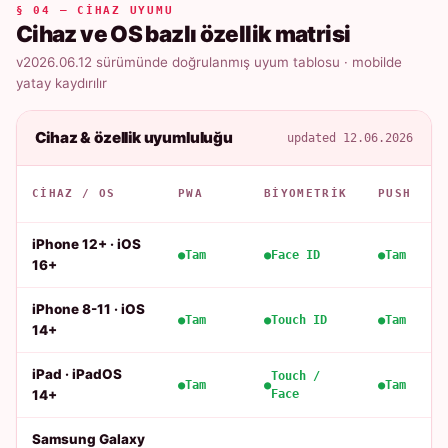
§ 04 — CIHAZ UYUMU
Cihaz ve OS bazlı özellik matrisi
v2026.06.12 sürümünde doğrulanmış uyum tablosu · mobilde
yatay kaydırılır
Cihaz & özellik uyumluluğu
updated 12.06.2026
CIHAZ / OS
PWA
BIYOMETRIK
PUSH
iPhone 12+ · iOS
Tam
Face ID
Tam
16+
iPhone 8-11 · iOS
Tam
Touch ID
Tam
14+
iPad · iPadOS
Touch /
Tam
Tam
14+
Face
Samsung Galaxy