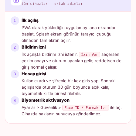
tüm cihazlar · ortak adımlar
İlk açılış
PWA olarak yüklediğin uygulamayı ana ekrandan
başlat. Splash ekranı görünür, tarayıcı çubuğu
olmadan tam ekran açılır.
Bildirim izni
İlk açılışta bildirim izni istenir.
seçersen
İzin Ver
çekim onayı ve oturum uyarıları gelir; reddetsen de
giriş normal çalışır.
Hesap girişi
Kullanıcı adı ve şifrenle bir kez giriş yap. Sonraki
açılışlarda oturum 30 gün boyunca açık kalır,
biyometrik kilitle birleştirilebilir.
Biyometrik aktivasyon
Ayarlar > Güvenlik >
ile aç.
Face ID / Parmak İzi
Cihazda saklanır, sunucuya gönderilmez.