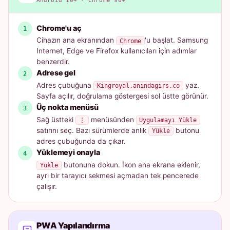
Android 10+ · Chrome 90+
Chrome'u aç
Cihazın ana ekranından
'u başlat. Samsung
Chrome
Internet, Edge ve Firefox kullanıcıları için adımlar
benzerdir.
Adrese gel
Adres çubuğuna
yaz.
Kingroyal.anindagirs.co
Sayfa açılır, doğrulama göstergesi sol üstte görünür.
Üç nokta menüsü
Sağ üstteki
menüsünden
⋮
Uygulamayı Yükle
satırını seç. Bazı sürümlerde anlık
butonu
Yükle
adres çubuğunda da çıkar.
Yüklemeyi onayla
butonuna dokun. İkon ana ekrana eklenir,
Yükle
ayrı bir tarayıcı sekmesi açmadan tek pencerede
çalışır.
PWA Yapılandırma