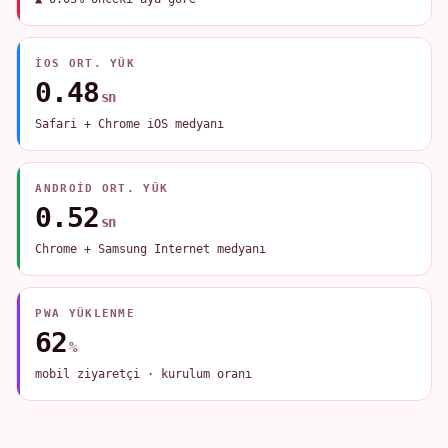
IOS ORT. YÜK
0.48
sn
Safari + Chrome iOS medyanı
ANDROID ORT. YÜK
0.52
sn
Chrome + Samsung Internet medyanı
PWA YÜKLENME
62
%
mobil ziyaretçi · kurulum oranı