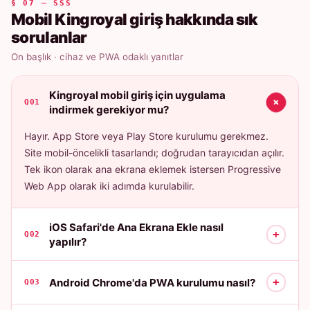
§ 07 — SSS
Mobil Kingroyal giriş hakkında sık
sorulanlar
On başlık · cihaz ve PWA odaklı yanıtlar
Kingroyal mobil giriş için uygulama
+
Q01
indirmek gerekiyor mu?
Hayır. App Store veya Play Store kurulumu gerekmez.
Site mobil-öncelikli tasarlandı; doğrudan tarayıcıdan açılır.
Tek ikon olarak ana ekrana eklemek istersen Progressive
Web App olarak iki adımda kurulabilir.
iOS Safari'de Ana Ekrana Ekle nasıl
+
Q02
yapılır?
+
Android Chrome'da PWA kurulumu nasıl?
Q03