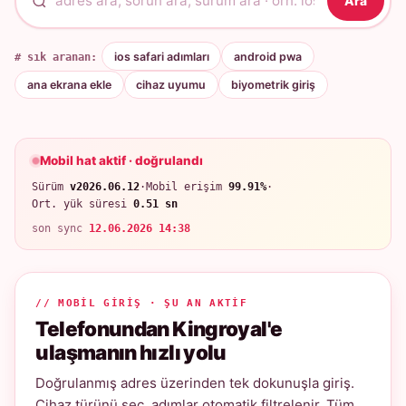
Ara
# sık aranan:
ios safari adımları
android pwa
ana ekrana ekle
cihaz uyumu
biyometrik giriş
Mobil hat aktif · doğrulandı
Sürüm
v2026.06.12
·
Mobil erişim
99.91%
·
Ort. yük süresi
0.51 sn
son sync
12.06.2026 14:38
// MOBIL GIRIŞ · ŞU AN AKTIF
Telefonundan Kingroyal'e
ulaşmanın hızlı yolu
Doğrulanmış adres üzerinden tek dokunuşla giriş.
Cihaz türünü seç, adımlar otomatik filtrelenir. Tüm