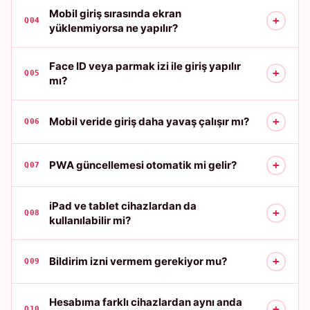
Mobil giriş sırasında ekran
+
Q04
yüklenmiyorsa ne yapılır?
Face ID veya parmak izi ile giriş yapılır
+
Q05
mı?
+
Mobil veride giriş daha yavaş çalışır mı?
Q06
+
PWA güncellemesi otomatik mi gelir?
Q07
iPad ve tablet cihazlardan da
+
Q08
kullanılabilir mi?
+
Bildirim izni vermem gerekiyor mu?
Q09
Hesabıma farklı cihazlardan aynı anda
+
Q10