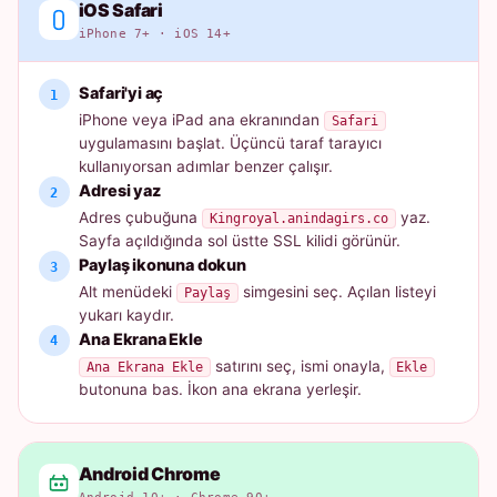
iOS Safari
iPhone 7+ · iOS 14+
Safari'yi aç
iPhone veya iPad ana ekranından
Safari
uygulamasını başlat. Üçüncü taraf tarayıcı
kullanıyorsan adımlar benzer çalışır.
Adresi yaz
Adres çubuğuna
yaz.
Kingroyal.anindagirs.co
Sayfa açıldığında sol üstte SSL kilidi görünür.
Paylaş ikonuna dokun
Alt menüdeki
simgesini seç. Açılan listeyi
Paylaş
yukarı kaydır.
Ana Ekrana Ekle
satırını seç, ismi onayla,
Ana Ekrana Ekle
Ekle
butonuna bas. İkon ana ekrana yerleşir.
Android Chrome