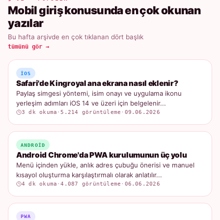
Mobil giriş konusunda en çok okunan
yazılar
Bu hafta arşivde en çok tıklanan dört başlık
tümünü gör →
IOS
Safari'de Kingroyal ana ekrana nasıl eklenir?
Paylaş simgesi yöntemi, isim onayı ve uygulama ikonu
yerleşim adımları iOS 14 ve üzeri için belgelenir...
3 dk okuma
·
5.214 görüntüleme
·
09.06.2026
ANDROID
Android Chrome'da PWA kurulumunun üç yolu
Menü içinden yükle, anlık adres çubuğu önerisi ve manuel
kısayol oluşturma karşılaştırmalı olarak anlatılır...
4 dk okuma
·
4.087 görüntüleme
·
06.06.2026
PWA