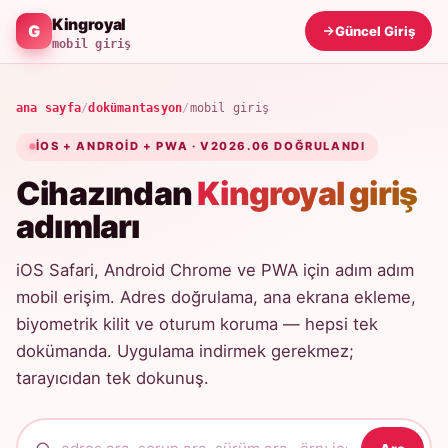
Kingroyal
Güncel Giriş
mobil giriş
ana sayfa
/
dokümantasyon
/
mobil giriş
IOS + ANDROID + PWA · V2026.06 DOĞRULANDI
Cihazından
Kingroyal giriş
adımları
iOS Safari, Android Chrome ve PWA için adım adım
mobil erişim. Adres doğrulama, ana ekrana ekleme,
biyometrik kilit ve oturum koruma — hepsi tek
dokümanda. Uygulama indirmek gerekmez;
tarayıcıdan tek dokunuş.