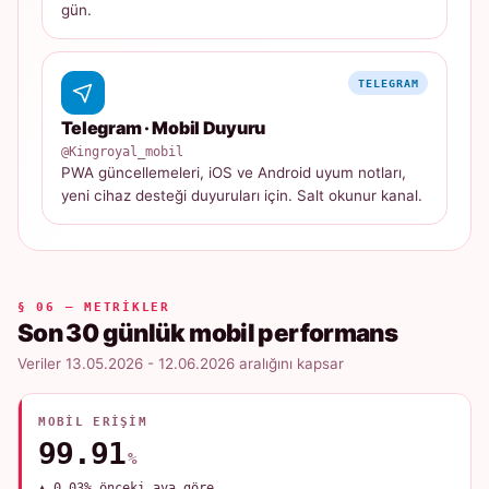
gün.
TELEGRAM
Telegram · Mobil Duyuru
@Kingroyal_mobil
PWA güncellemeleri, iOS ve Android uyum notları,
yeni cihaz desteği duyuruları için. Salt okunur kanal.
§ 06 — METRIKLER
Son 30 günlük mobil performans
Veriler 13.05.2026 - 12.06.2026 aralığını kapsar
MOBIL ERIŞIM
99.91
%
▲ 0.03% önceki aya göre