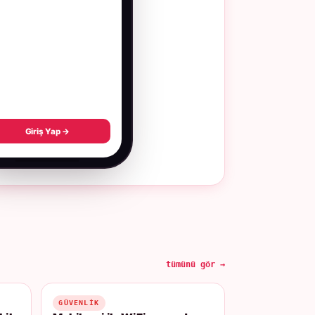
Giriş Yap →
tümünü gör →
GÜVENLIK