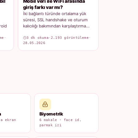
bil
Mobil veri ile WiFi arasında
giriş farkı var mı?
İki bağlantı türünde ortalama yük
süresi, SSL handshake ve oturum
roid
kalıcılığı bakımından karşılaştırma...
me
·
3 dk okuma
·
2.193 görüntüleme
·
28.05.2026
m
Biyometrik
na ekran
6 makale · face id,
parmak izi