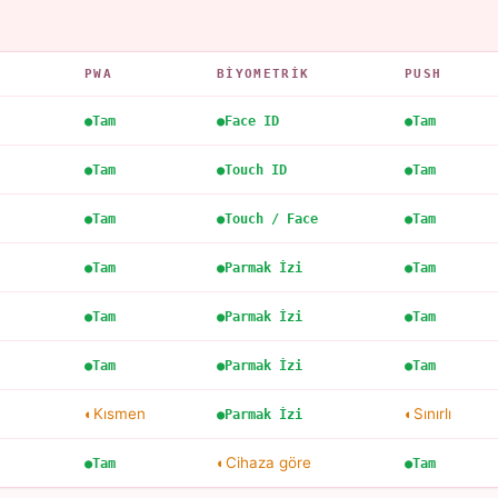
PWA
BIYOMETRIK
PUSH
Tam
Face ID
Tam
Tam
Touch ID
Tam
Tam
Touch / Face
Tam
Tam
Parmak İzi
Tam
Tam
Parmak İzi
Tam
Tam
Parmak İzi
Tam
Kısmen
Sınırlı
Parmak İzi
Cihaza göre
Tam
Tam