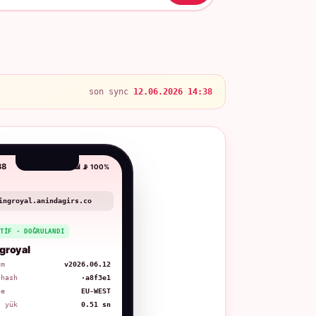
son sync
12.06.2026 14:38
38
📶 📡 100%
ingroyal.anindagirs.co
KTIF · DOĞRULANDI
groyal
üm
v2026.06.12
 hash
·a8f3e1
ge
EU-WEST
. yük
0.51 sn