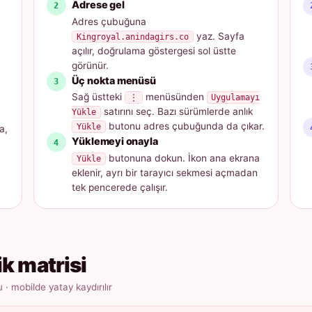
Adrese gel
Adres çubuğuna
yaz. Sayfa
Kingroyal.anindagirs.co
açılır, doğrulama göstergesi sol üstte
görünür.
Üç nokta menüsü
Sağ üstteki
menüsünden
⋮
Uygulamayı
satırını seç. Bazı sürümlerde anlık
Yükle
butonu adres çubuğunda da çıkar.
Yükle
a,
Yüklemeyi onayla
butonuna dokun. İkon ana ekrana
Yükle
eklenir, ayrı bir tarayıcı sekmesi açmadan
tek pencerede çalışır.
ik matrisi
 mobilde yatay kaydırılır