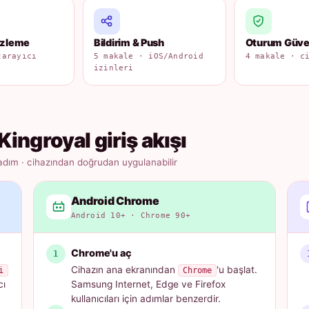
izleme
Bildirim & Push
Oturum Güven
tarayıcı
5 makale · iOS/Android
4 makale · c
izinleri
Kingroyal giriş akışı
adım · cihazından doğrudan uygulanabilir
Android Chrome
Android 10+ · Chrome 90+
Chrome'u aç
Cihazın ana ekranından
'u başlat.
i
Chrome
cı
Samsung Internet, Edge ve Firefox
kullanıcıları için adımlar benzerdir.