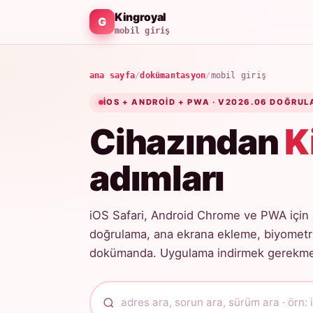
Kingroyal
mobil giriş
ana sayfa
/
dokümantasyon
/
mobil giriş
IOS + ANDROID + PWA · V2026.06 DOĞRUL
Cihazından
K
adımları
iOS Safari, Android Chrome ve PWA için 
doğrulama, ana ekrana ekleme, biyometri
dokümanda. Uygulama indirmek gerekmez