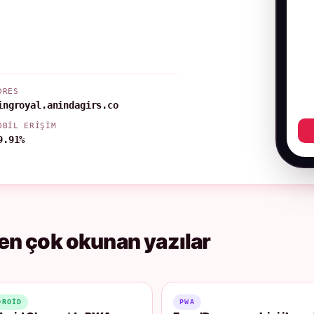
DRES
ingroyal.anindagirs.co
OBIL ERIŞIM
9.91%
en çok okunan yazılar
DROID
PWA