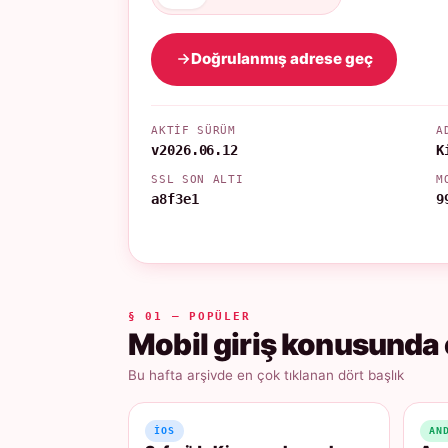
Doğrulanmış adrese geç
AKTIF SÜRÜM
A
v2026.06.12
K
SSL SON ALTI
M
a8f3e1
9
§ 01 — POPÜLER
Mobil giriş konusunda 
Bu hafta arşivde en çok tıklanan dört başlık
IOS
AN