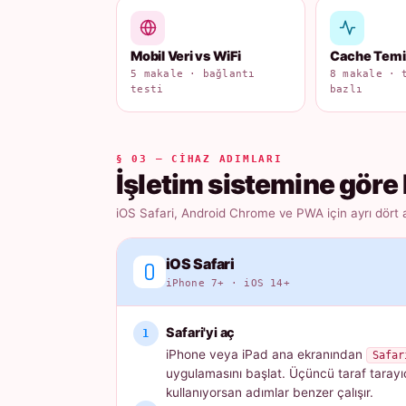
Mobil Veri vs WiFi
Cache Tem
5 makale · bağlantı
8 makale · 
testi
bazlı
§ 03 — CIHAZ ADIMLARI
İşletim sistemine göre 
iOS Safari, Android Chrome ve PWA için ayrı dört 
iOS Safari
iPhone 7+ · iOS 14+
Safari'yi aç
iPhone veya iPad ana ekranından
Safar
uygulamasını başlat. Üçüncü taraf tarayı
kullanıyorsan adımlar benzer çalışır.