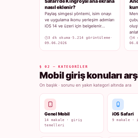
Safari'de Kingroyal ana ekrana
And
nasıl eklenir?
kur
Paylaş simgesi yöntemi, isim onayı
Menü
ve uygulama ikonu yerleşim adımları
çubu
iOS 14 ve üzeri için belgelenir...
oluş
anlatı
3 dk okuma
·
5.214 görüntüleme
·
4 
09.06.2026
06.
§ 02 — KATEGORILER
Mobil giriş konuları arş
On başlık · sorunu en yakın kategori altında ara
Genel Mobil
iOS Safari
14 makale · giriş
9 makale · 
temelleri