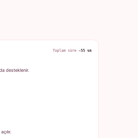
Toplam süre
~55 sn
 da desteklenir.
çılır.