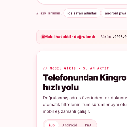
# sık aranan:
ios safari adımları
android pwa
Mobil hat aktif · doğrulandı
Sürüm
v2026.0
// MOBIL GIRIŞ · ŞU AN AKTIF
Telefonundan Kingro
hızlı yolu
Doğrulanmış adres üzerinden tek dokunuşl
otomatik filtrelenir. Tüm sürümler aynı ot
mobil eş zamanlı çalışır.
iOS
Android
PWA