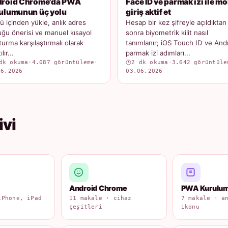
roid Chrome'da PWA
Face ID ve parmak izi ile mo
ulumunun üç yolu
giriş aktif et
 içinden yükle, anlık adres
Hesap bir kez şifreyle açıldıktan
ğu önerisi ve manuel kısayol
sonra biyometrik kilit nasıl
turma karşılaştırmalı olarak
tanımlanır; iOS Touch ID ve And
lır...
parmak izi adımları...
dk okuma
·
4.087 görüntüleme
·
2 dk okuma
·
3.642 görüntüle
06.2026
03.06.2026
ivi
Android Chrome
PWA Kurulu
iPhone, iPad
11 makale · cihaz
7 makale · a
çeşitleri
ikonu