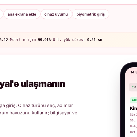
ana ekrana ekle
cihaz uyumu
biyometrik giriş
6.12
·
Mobil erişim
99.91%
·
Ort. yük süresi
0.51 sn
14:
yal'e ulaşmanın
K
A
a giriş. Cihaz türünü seç, adımlar
Kin
urum havuzunu kullanır; bilgisayar ve
Sür
SSL
Böl
Ort