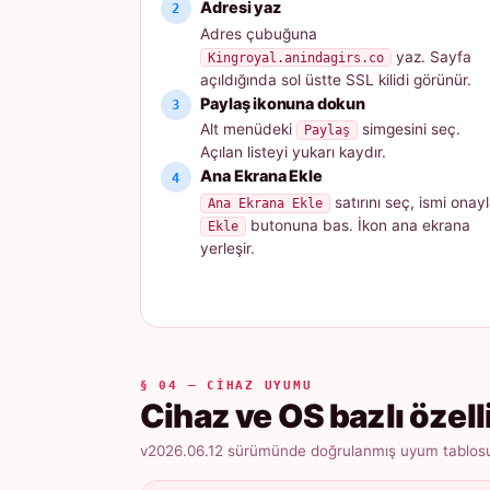
Adresi yaz
Adres çubuğuna
yaz. Sayfa
Kingroyal.anindagirs.co
açıldığında sol üstte SSL kilidi görünür.
Paylaş ikonuna dokun
Alt menüdeki
simgesini seç.
Paylaş
Açılan listeyi yukarı kaydır.
Ana Ekrana Ekle
satırını seç, ismi onayl
Ana Ekrana Ekle
butonuna bas. İkon ana ekrana
Ekle
yerleşir.
§ 04 — CIHAZ UYUMU
Cihaz ve OS bazlı özell
v2026.06.12 sürümünde doğrulanmış uyum tablosu ·