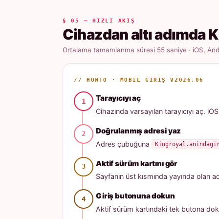
§ 05 — HIZLI AKIŞ
Cihazdan altı adımda K
Ortalama tamamlanma süresi 55 saniye · iOS, Andr
// HOWTO · MOBIL GIRIŞ V2026.06
Tarayıcıyı aç
Cihazında varsayılan tarayıcıyı aç. iOS
Doğrulanmış adresi yaz
Adres çubuğuna
Kingroyal.anindagi
Aktif sürüm kartını gör
Sayfanın üst kısmında yayında olan adres
Giriş butonuna dokun
Aktif sürüm kartındaki tek butona dok